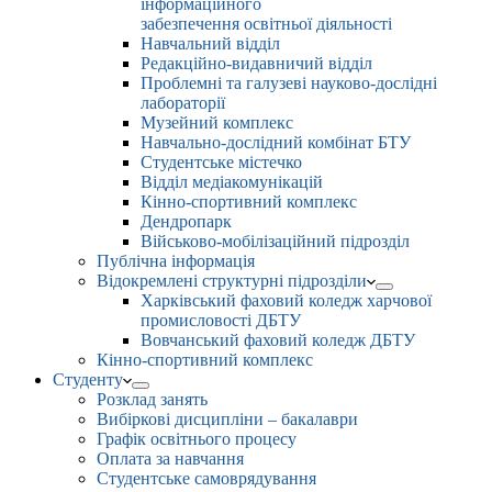
інформаційного
забезпечення освітньої діяльності
Навчальний відділ
Редакційно-видавничий відділ
Проблемні та галузеві науково-дослідні
лабораторії
Музейний комплекс
Навчально-дослідний комбінат БТУ
Студентське містечко
Відділ медіакомунікацій
Кінно-спортивний комплекс
Дендропарк
Військово-мобілізаційний підрозділ
Публічна інформація
Відокремлені структурні підрозділи
Харківський фаховий коледж харчової
промисловості ДБТУ
Вовчанський фаховий коледж ДБТУ
Кінно-спортивний комплекс
Студенту
Розклад занять
Вибіркові дисципліни – бакалаври
Графік освітнього процесу
Оплата за навчання
Студентське самоврядування