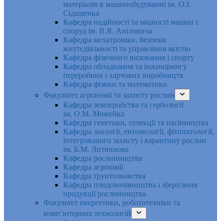
матеріалів в машинобудуванні ім. О.І.
Сідашенка
Кафедра надійності та міцності машин і
споруд ім. В.Я. Аніловича
Кафедра мехатроніки, безпеки
життєдіяльності та управління якістю
Кафедра фізичного виховання і спорту
Кафедра обладнання та інжинірингу
переробних і харчових виробництв
Кафедра фізики та математики
Факультет агрономії та захисту рослин
Кафедра землеробства та гербології
ім. О.М. Можейка
Кафедра генетики, селекції та насінництва
Кафедра зоології, ентомології, фітопатології,
інтегрованого захисту і карантину рослин
ім. Б.М. Литвинова
Кафедра рослинництва
Кафедра агрохімії
Кафедра ґрунтознавства
Кафедра плодовочівництва і зберігання
продукції рослинництва
Факультет енергетики, робототехніки та
комп’ютерних технологій