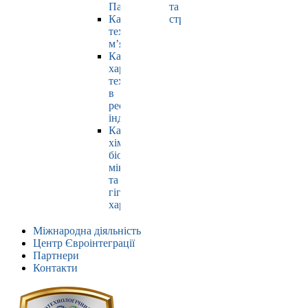
Павлюк
та
Кафедра
страхування
технології
м’яса
Кафедра
харчових
технологій
в
ресторанній
індустрії
Кафедра
хімії,
біохімії,
мікробіології
та
гігієни
харчування
Міжнародна діяльність
Центр Євроінтеграції
Партнери
Контакти