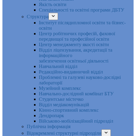
Якість освіти
Спеціальності та освітні програми ДБТУ
Структура
Інститут післядипломної освіти та бізнес-
освіти
Центр робітничих професій, фахової
передвищої та професійної освіти
Центр менеджменту якості освіти
Відділ ліцензування, акредитації та
інформаційного
забезпечення освітньої діяльності
Навчальний відділ
Редакційно-видавничий відділ
Проблемні та галузеві науково-дослідні
лабораторії
Музейний комплекс
Навчально-дослідний комбінат БТУ
Студентське містечко
Відділ медіакомунікацій
Кінно-спортивний комплекс
Дендропарк
Військово-мобілізаційний підрозділ
Публічна інформація
Відокремлені структурні підрозділи