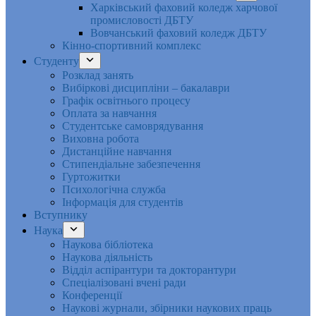
Харківський фаховий коледж харчової
промисловості ДБТУ
Вовчанський фаховий коледж ДБТУ
Кінно-спортивний комплекс
Студенту
Розклад занять
Вибіркові дисципліни – бакалаври
Графік освітнього процесу
Оплата за навчання
Студентське самоврядування
Виховна робота
Дистанційне навчання
Стипендіальне забезпечення
Гуртожитки
Психологічна служба
Інформація для студентів
Вступнику
Наука
Наукова бібліотека
Наукова діяльність
Відділ аспірантури та докторантури
Спеціалізовані вчені ради
Конференції
Наукові журнали, збірники наукових праць