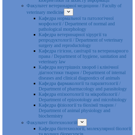
кібернетики та захисту інформації
Факультет ветеринарної медицини / Faculty of
veterinary medicine
Кафедра нормальної та патологічної
морфології / Department of normal and
pathological morphology
Кафедра ветеринарної хірургії та
репродуктології / Department of veterinary
surgery and reproductology
Кафедра гігієни, санітарії та ветеринарного
права / Department of hygiene, sanitation and
veterinary law
Кафедра внутрішніх хвороб і клінічної
діагностики тварин / Department of internal
diseases and clinical diagnostics of animals
Кафедра фармакології та паразитології /
Department of pharmacology and parasitology
Кафедра епізоотології та мікробіології /
Department of epizootology and microbiology
Кафедра фізіології та біохімії тварин /
Department of animal physiology and
biochemistry
Факультет біотехнологій
Кафедра біотехнології, молекулярної біології
та водних біоресурсів