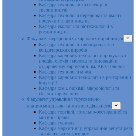
Кафедра технологій та селекції в
тваринництві
Кафедра технології переробки та якості
продукції тваринництва
Кафедра екології та біотехнологій в
рослинництві
Факультет переробних і харчових виробництв
Кафедра технології хлібопродуктів і
кондитерських виробів
Кафедра харчових технологій продуктів з
плодів, овочів і молока та інновацій в
оздоровчому харчуванні ім. Р.Ю. Павлюк
Кафедра технології м’яса
Кафедра харчових технологій в ресторанній
індустрії
Кафедра хімії, біохімії, мікробіології та
гігієни харчування
Факультет управління торговельно-
підприємницькою та митною діяльністю
Кафедра торгівлі, готельно-ресторанної та
митної справи
Кафедра туризму
Кафедра маркетингу, управління репутацією
та клієнтським досвідом