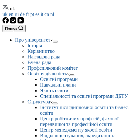
uk
uk
en
ru
de
fr
pt
es
it
cn
nl
Пошук
Про університет
Історія
Керівництво
Наглядова рада
Вчена рада
Профспілковий комітет
Освітня діяльність
Освітні програми
Навчальні плани
Якість освіти
Спеціальності та освітні програми ДБТУ
Структура
Інститут післядипломної освіти та бізнес-
освіти
Центр робітничих професій, фахової
передвищої та професійної освіти
Центр менеджменту якості освіти
Відділ ліцензування, акредитації та