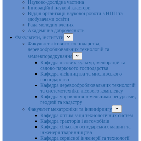
Науково-дослідна частина
Інноваційні наукові кластери
Відділ організації наукової роботи з НПП та
здобувачами освіти
Рада молодих вчених
Академічна доброчесність
Факультети, інститути
Факультет лісового господарства,
деревооброблювальних технологій та
землевпорядкування
Кафедра лісових культур, меліорацій та
садово-паркового господарства
Кафедра лісівництва та мисливського
господарства
Кафедра деревооброблювальних технологій
та системотехніки лісового комплексу
Кафедра управління земельними ресурсами,
геодезії та кадастру
Факультет мехатроніки та інжинірингу
Кафедра оптимізації технологічних систем
Кафедра тракторів і автомобілів
Кафедра сільськогосподарських машин та
інженерії тваринництва
Кафедра cервісної інженерії та технології