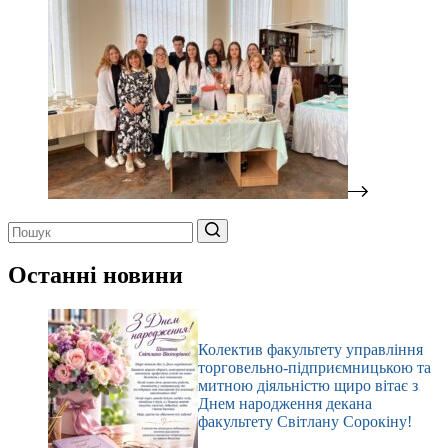
Немає
результатів
Останні новини
Колектив факультету управління
торговельно-підприємницькою та
митною діяльністю щиро вітає з
Днем народження декана
факультету Світлану Сорокіну!