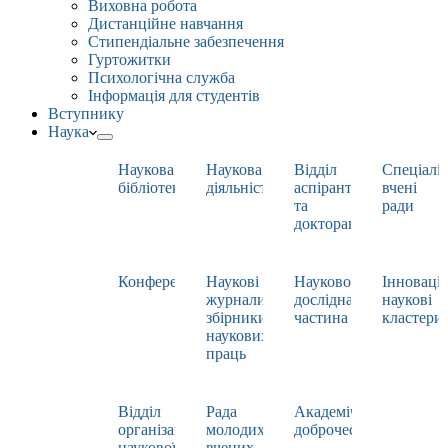
Виховна робота
Дистанційне навчання
Стипендіальне забезпечення
Гуртожитки
Психологічна служба
Інформація для студентів
Вступнику
Наука
Наукова
Наукова
Відділ
Спеціаліз
бібліотека
діяльність
аспірантури
вчені
та
ради
докторантури
Конференції
Наукові
Науково-
Інноваці
журнали,
дослідна
наукові
збірники
частина
кластери
наукових
праць
Відділ
Рада
Академічна
організації
молодих
доброчесність
наукової
вчених