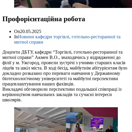
Профорієнтаційна робота
On
20.05.2025
In
Новини кафедри торгівлі, готельно-ресторанної та
митної справи
Доценти ДБТУ, кафедри “Торгівлі, готельно-ресторанної та
митної справи” Акмен В.О., знаходячись у відрядженні до
філії у м. Ужгород, провели зустрічі з учнями старших класів
ліцеїв та шкіл міста. В ході бесід, майбутнім абітурієнтам було
докладно розказано про переваги навчання у Державному
біотехнологічному університеті та майбутні перспективи
працевлаштування наших фахівців.
Викладачі обговорили перспективи подальшої співпраці із
керівництвом навчальних закладів та сучасні інтереси
школярів.