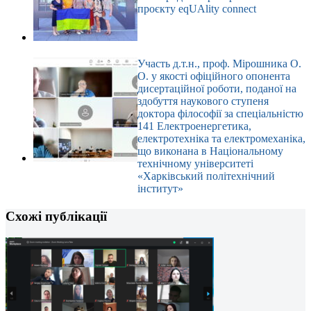
проєкту eqUAlity connect
Участь д.т.н., проф. Мірошника О.
О. у якості офіційного опонента
дисертаційної роботи, поданої на
здобуття наукового ступеня
доктора філософії за спеціальністю
141 Електроенергетика,
електротехніка та електромеханіка,
що виконана в Національному
технічному університеті
«Харківський політехнічний
інститут»
Схожі публікації