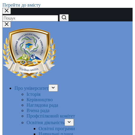
Перейти до вмісту
Немає
результатів
Про університет
Історія
Керівництво
Наглядова рада
Вчена рада
Профспілковий комітет
Освітня діяльність
Освітні програми
Навчальні плани