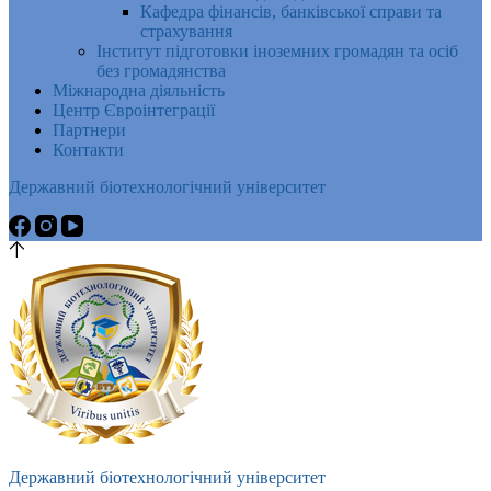
Кафедра фінансів, банківської справи та
страхування
Інститут підготовки іноземних громадян та осіб
без громадянства
Міжнародна діяльність
Центр Євроінтеграції
Партнери
Контакти
Державний біотехнологічний університет
Державний біотехнологічний університет