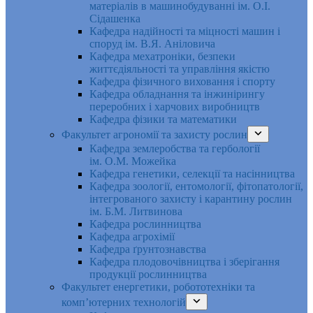
матеріалів в машинобудуванні ім. О.І.
Сідашенка
Кафедра надійності та міцності машин і
споруд ім. В.Я. Аніловича
Кафедра мехатроніки, безпеки
життєдіяльності та управління якістю
Кафедра фізичного виховання і спорту
Кафедра обладнання та інжинірингу
переробних і харчових виробництв
Кафедра фізики та математики
Факультет агрономії та захисту рослин
Кафедра землеробства та гербології
ім. О.М. Можейка
Кафедра генетики, селекції та насінництва
Кафедра зоології, ентомології, фітопатології,
інтегрованого захисту і карантину рослин
ім. Б.М. Литвинова
Кафедра рослинництва
Кафедра агрохімії
Кафедра ґрунтознавства
Кафедра плодовочівництва і зберігання
продукції рослинництва
Факультет енергетики, робототехніки та
комп’ютерних технологій