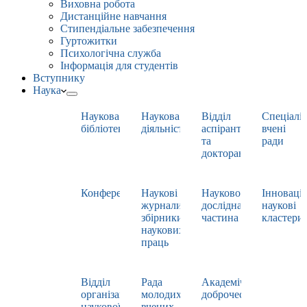
Виховна робота
Дистанційне навчання
Стипендіальне забезпечення
Гуртожитки
Психологічна служба
Інформація для студентів
Вступнику
Наука
Наукова
Наукова
Відділ
Спеціаліз
бібліотека
діяльність
аспірантури
вчені
та
ради
докторантури
Конференції
Наукові
Науково-
Інноваці
журнали,
дослідна
наукові
збірники
частина
кластери
наукових
праць
Відділ
Рада
Академічна
організації
молодих
доброчесність
наукової
вчених