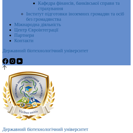
Кафедра фінансів, банківської справи та
страхування
Інститут підготовки іноземних громадян та осіб
без громадянства
Міжнародна діяльність
Центр Євроінтеграції
Партнери
Контакти
Державний біотехнологічний університет
Державний біотехнологічний університет