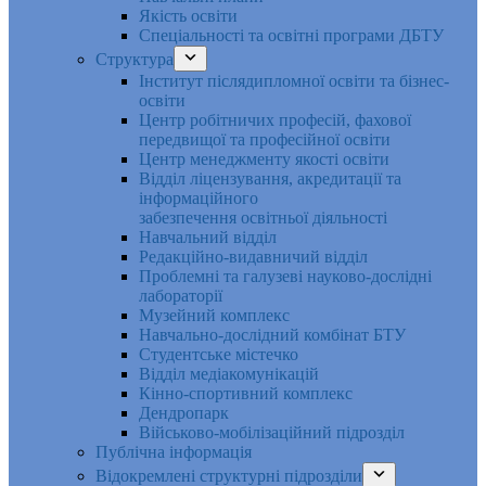
Якість освіти
Спеціальності та освітні програми ДБТУ
Структура
Інститут післядипломної освіти та бізнес-
освіти
Центр робітничих професій, фахової
передвищої та професійної освіти
Центр менеджменту якості освіти
Відділ ліцензування, акредитації та
інформаційного
забезпечення освітньої діяльності
Навчальний відділ
Редакційно-видавничий відділ
Проблемні та галузеві науково-дослідні
лабораторії
Музейний комплекс
Навчально-дослідний комбінат БТУ
Студентське містечко
Відділ медіакомунікацій
Кінно-спортивний комплекс
Дендропарк
Військово-мобілізаційний підрозділ
Публічна інформація
Відокремлені структурні підрозділи