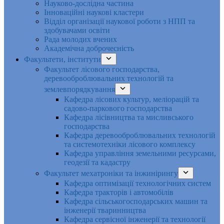
Науково-дослідна частина
Інноваційні наукові кластери
Відділ організації наукової роботи з НПП та
здобувачами освіти
Рада молодих вчених
Академічна доброчесність
Факультети, інститути
Факультет лісового господарства,
деревооброблювальних технологій та
землевпорядкування
Кафедра лісових культур, меліорацій та
садово-паркового господарства
Кафедра лісівництва та мисливського
господарства
Кафедра деревооброблювальних технологій
та системотехніки лісового комплексу
Кафедра управління земельними ресурсами,
геодезії та кадастру
Факультет мехатроніки та інжинірингу
Кафедра оптимізації технологічних систем
Кафедра тракторів і автомобілів
Кафедра сільськогосподарських машин та
інженерії тваринництва
Кафедра cервісної інженерії та технології