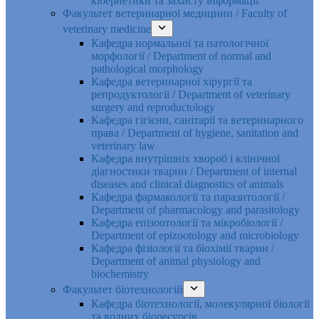
кібернетики та захисту інформації
Факультет ветеринарної медицини / Faculty of
veterinary medicine
Кафедра нормальної та патологічної
морфології / Department of normal and
pathological morphology
Кафедра ветеринарної хірургії та
репродуктології / Department of veterinary
surgery and reproductology
Кафедра гігієни, санітарії та ветеринарного
права / Department of hygiene, sanitation and
veterinary law
Кафедра внутрішніх хвороб і клінічної
діагностики тварин / Department of internal
diseases and clinical diagnostics of animals
Кафедра фармакології та паразитології /
Department of pharmacology and parasitology
Кафедра епізоотології та мікробіології /
Department of epizootology and microbiology
Кафедра фізіології та біохімії тварин /
Department of animal physiology and
biochemistry
Факультет біотехнологій
Кафедра біотехнології, молекулярної біології
та водних біоресурсів