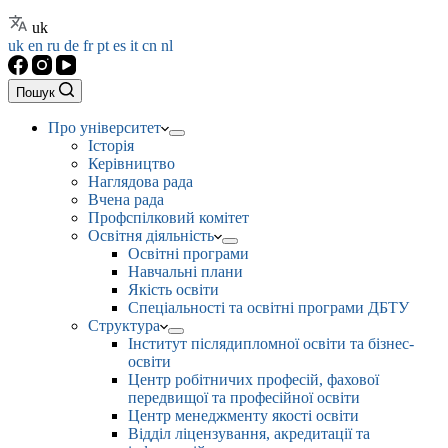
uk
uk
en
ru
de
fr
pt
es
it
cn
nl
Пошук
Про університет
Історія
Керівництво
Наглядова рада
Вчена рада
Профспілковий комітет
Освітня діяльність
Освітні програми
Навчальні плани
Якість освіти
Спеціальності та освітні програми ДБТУ
Структура
Інститут післядипломної освіти та бізнес-
освіти
Центр робітничих професій, фахової
передвищої та професійної освіти
Центр менеджменту якості освіти
Відділ ліцензування, акредитації та