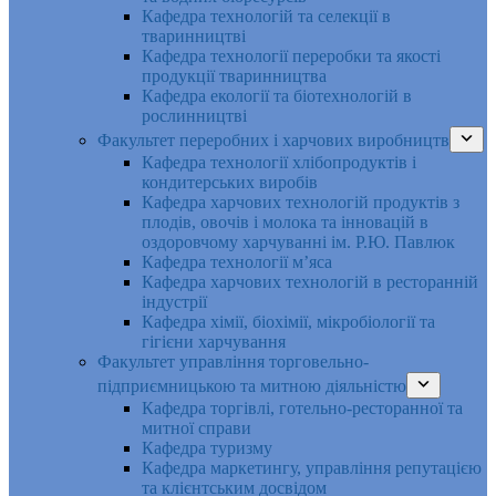
Кафедра технологій та селекції в
тваринництві
Кафедра технології переробки та якості
продукції тваринництва
Кафедра екології та біотехнологій в
рослинництві
Факультет переробних і харчових виробництв
Кафедра технології хлібопродуктів і
кондитерських виробів
Кафедра харчових технологій продуктів з
плодів, овочів і молока та інновацій в
оздоровчому харчуванні ім. Р.Ю. Павлюк
Кафедра технології м’яса
Кафедра харчових технологій в ресторанній
індустрії
Кафедра хімії, біохімії, мікробіології та
гігієни харчування
Факультет управління торговельно-
підприємницькою та митною діяльністю
Кафедра торгівлі, готельно-ресторанної та
митної справи
Кафедра туризму
Кафедра маркетингу, управління репутацією
та клієнтським досвідом