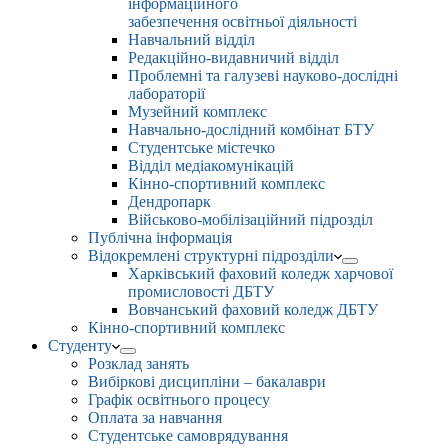
інформаційного
забезпечення освітньої діяльності
Навчальний відділ
Редакційно-видавничий відділ
Проблемні та галузеві науково-дослідні
лабораторії
Музейний комплекс
Навчально-дослідний комбінат БТУ
Студентське містечко
Відділ медіакомунікацій
Кінно-спортивний комплекс
Дендропарк
Військово-мобілізаційний підрозділ
Публічна інформація
Відокремлені структурні підрозділи
Харківський фаховий коледж харчової
промисловості ДБТУ
Вовчанський фаховий коледж ДБТУ
Кінно-спортивний комплекс
Студенту
Розклад занять
Вибіркові дисципліни – бакалаври
Графік освітнього процесу
Оплата за навчання
Студентське самоврядування