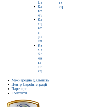
Павлюк
та
Кафедра
страхування
технології
м’яса
Кафедра
харчових
технологій
в
ресторанній
індустрії
Кафедра
хімії,
біохімії,
мікробіології
та
гігієни
харчування
Міжнародна діяльність
Центр Євроінтеграції
Партнери
Контакти