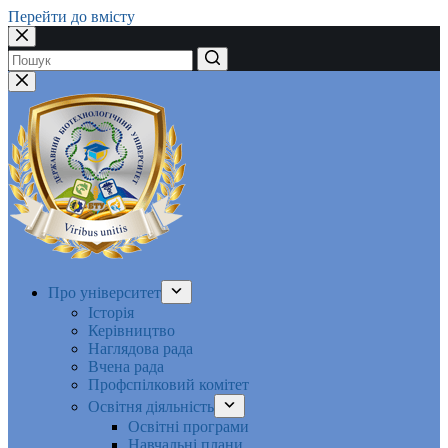
Перейти до вмісту
Немає
результатів
Про університет
Історія
Керівництво
Наглядова рада
Вчена рада
Профспілковий комітет
Освітня діяльність
Освітні програми
Навчальні плани