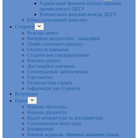
Харківський фаховий коледж харчової
промисловості ДБТУ
Вовчанський фаховий коледж ДБТУ
Кінно-спортивний комплекс
Студенту
Розклад занять
Вибіркові дисципліни – бакалаври
Графік освітнього процесу
Оплата за навчання
Студентське самоврядування
Виховна робота
Дистанційне навчання
Стипендіальне забезпечення
Гуртожитки
Психологічна служба
Інформація для студентів
Вступнику
Наука
Наукова бібліотека
Наукова діяльність
Відділ аспірантури та докторантури
Спеціалізовані вчені ради
Конференції
Наукові журнали, збірники наукових праць