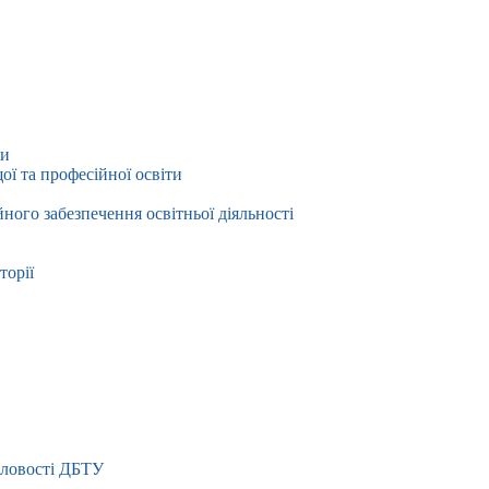
ти
ї та професійної освіти
йного забезпечення освітньої діяльності
торії
словості ДБТУ