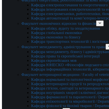
Факультет енергетики, робототехніки та комп’ютер
Кафедра електропостачання та енергетичног
Кафедра інтегрованих електротехнологій та 
Кафедра електромеханіки, робототехніки, біом
Кафедра автоматизації та комп’ютерно-інтегр
Факультет економічних відносин та фінансів
Кафедра обліку, аудиту та оподаткування
Кафедра глобальної економіки
Кафедра економіки та бізнесу
Кафедра транспортних технологій і логістики
Факультет менеджменту, адміністрування та права
Кафедра менеджменту, бізнесу і адмініструван
Кафедра права та європейської інтеграції
Кафедра європейських мов
Кафедра ЮНЕСКО «Філософія людського спілк
Кафедра інформаційних технологій, кібернети
Факультет ветеринарної медицини / Faculty of veterin
Кафедра нормальної та патологічної морфології
Кафедра ветеринарної хірургії та репродуктологі
Кафедра гігієни, санітарії та ветеринарного прав
Кафедра внутрішніх хвороб і клінічної діагностик
Кафедра фармакології та паразитології / Depart
Кафедра епізоотології та мікробіології / Depart
Кафедра фізіології та біохімії тварин / Departme