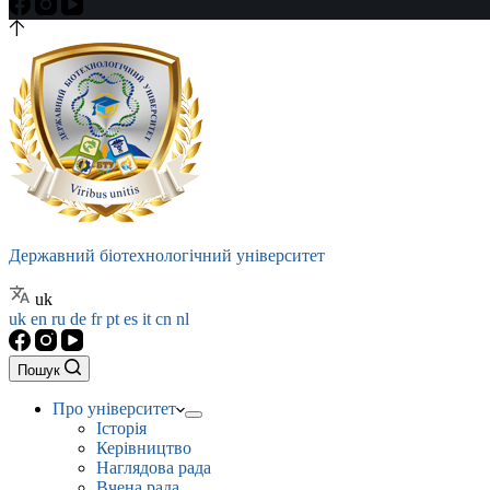
Державний біотехнологічний університет
uk
uk
en
ru
de
fr
pt
es
it
cn
nl
Пошук
Про університет
Історія
Керівництво
Наглядова рада
Вчена рада