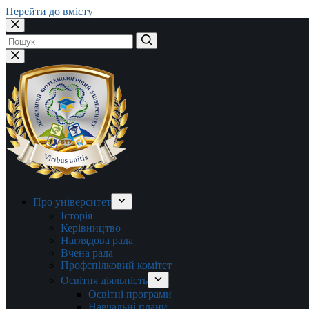
Перейти до вмісту
Немає
результатів
Про університет
Історія
Керівництво
Наглядова рада
Вчена рада
Профспілковий комітет
Освітня діяльність
Освітні програми
Навчальні плани