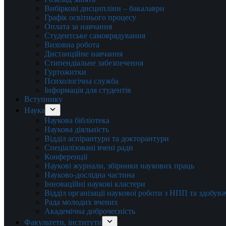
Вибіркові дисципліни – бакалаври
Графік освітнього процесу
Оплата за навчання
Студентське самоврядування
Виховна робота
Дистанційне навчання
Стипендіальне забезпечення
Гуртожитки
Психологічна служба
Інформація для студентів
Вступнику
Наука
Наукова бібліотека
Наукова діяльність
Відділ аспірантури та докторантури
Спеціалізовані вчені ради
Конференції
Наукові журнали, збірники наукових праць
Науково-дослідна частина
Інноваційні наукові кластери
Відділ організації наукової роботи з НПП та здобув
Рада молодих вчених
Академічна доброчесність
Факультети, інститути