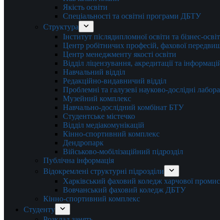
Якість освіти
Спеціальності та освітні програми ДБТУ
Структура
Інститут післядипломної освіти та бізнес-осві
Центр робітничих професій, фахової передвищо
Центр менеджменту якості освіти
Відділ ліцензування, акредитації та інформаці
Навчальний відділ
Редакційно-видавничий відділ
Проблемні та галузеві науково-дослідні лабора
Музейний комплекс
Навчально-дослідний комбінат БТУ
Студентське містечко
Відділ медіакомунікацій
Кінно-спортивний комплекс
Дендропарк
Військово-мобілізаційний підрозділ
Публічна інформація
Відокремлені структурні підрозділи
Харківський фаховий коледж харчової проми
Вовчанський фаховий коледж ДБТУ
Кінно-спортивний комплекс
Студенту
Розклад занять