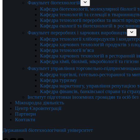
Факультет біотехнологій
Кафедра біотехнології, молекулярної біології 
Кафедра технологій та селекції в тваринництв
Кафедра технології переробки та якості проду
Кафедра екології та біотехнологій в рослинни
Факультет переробних і харчових виробництв
Кафедра технології хлібопродуктів і кондитер
Кафедра харчових технологій продуктів з плод
Кафедра технології м’яса
Кафедра харчових технологій в ресторанній ін
Кафедра хімії, біохімії, мікробіології та гігієн
Факультет управління торговельно-підприємницько
Кафедра торгівлі, готельно-ресторанної та ми
Кафедра туризму
Кафедра маркетингу, управління репутацією т
Кафедра фінансів, банківської справи та стра
Інститут підготовки іноземних громадян та осіб без
Міжнародна діяльність
Центр Євроінтеграції
Партнери
Контакти
Державний біотехнологічний університет