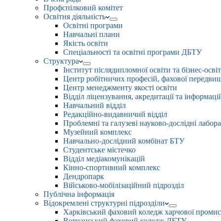
Профспілковий комітет
Освітня діяльність
Освітні програми
Навчальні плани
Якість освіти
Спеціальності та освітні програми ДБТУ
Структура
Інститут післядипломної освіти та бізнес-осві
Центр робітничих професій, фахової передвищо
Центр менеджменту якості освіти
Відділ ліцензування, акредитації та інформаці
Навчальний відділ
Редакційно-видавничий відділ
Проблемні та галузеві науково-дослідні лабора
Музейний комплекс
Навчально-дослідний комбінат БТУ
Студентське містечко
Відділ медіакомунікацій
Кінно-спортивний комплекс
Дендропарк
Військово-мобілізаційний підрозділ
Публічна інформація
Відокремлені структурні підрозділи
Харківський фаховий коледж харчової проми
Вовчанський фаховий коледж ДБТУ