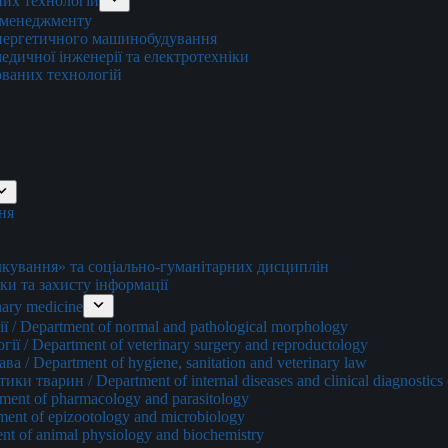
них технологій
о менеджменту
енергетичного машинобудування
едичної інженерії та електротехніки
ованих технологій
ня
ування» та соціально-гуманітарних дисциплін
ки та захисту інформації
ary medicine
 / Department of normal and pathological morphology
ї / Department of veterinary surgery and reproductology
а / Department of hygiene, sanitation and veterinary law
и тварин / Department of internal diseases and clinical diagnostics 
ment of pharmacology and parasitology
ment of epizootology and microbiology
nt of animal physiology and biochemistry