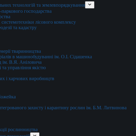
льних технологій та землевпорядкування
о-паркового господарства
рства
 системотехніки лісового комплексу
дезії та кадастру
енерії тваринництва
еріалів в машинобудуванні ім. О.І. Сідашенка
д ім. В.Я. Аніловича
 та управління якістю
их і харчових виробництв
 Можейка
 інтегрованого захисту і карантину рослин ім. Б.М. Литвинова
кції рослинництва