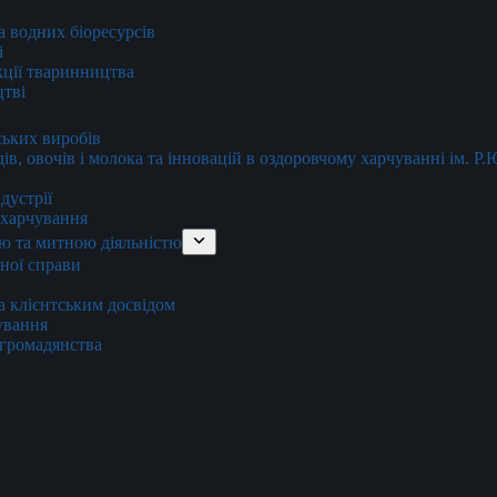
та водних біоресурсів
і
кції тваринництва
цтві
ських виробів
ів, овочів і молока та інновацій в оздоровчому харчуванні ім. Р
дустрії
и харчування
ю та митною діяльністю
тної справи
а клієнтським досвідом
хування
 громадянства