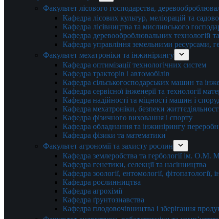
Факультет лісового господарства, деревооброблюва
Кафедра лісових культур, меліорацій та садов
Кафедра лісівництва та мисливського господа
Кафедра деревооброблювальних технологій та
Кафедра управління земельними ресурсами, гео
Факультет мехатроніки та інжинірингу
Кафедра оптимізації технологічних систем
Кафедра тракторів і автомобілів
Кафедра сільськогосподарських машин та інж
Кафедра cервісної інженерії та технології мат
Кафедра надійності та міцності машин і спору
Кафедра мехатроніки, безпеки життєдіяльності
Кафедра фізичного виховання і спорту
Кафедра обладнання та інжинірингу переробн
Кафедра фізики та математики
Факультет агрономії та захисту рослин
Кафедра землеробства та гербології ім. О.М.
Кафедра генетики, селекції та насінництва
Кафедра зоології, ентомології, фітопатології,
Кафедра рослинництва
Кафедра агрохімії
Кафедра ґрунтознавства
Кафедра плодовочівництва і зберігання проду