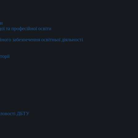
ти
ї та професійної освіти
йного забезпечення освітньої діяльності
торії
словості ДБТУ