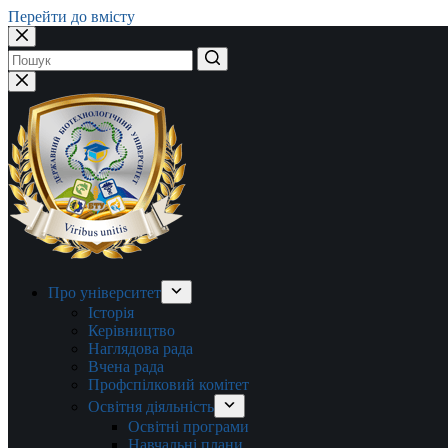
Перейти до вмісту
Немає
результатів
Про університет
Історія
Керівництво
Наглядова рада
Вчена рада
Профспілковий комітет
Освітня діяльність
Освітні програми
Навчальні плани