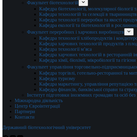
Факультет біотехнологій
Кафедра біотехнології, молекулярної біології 
Кафедра технологій та селекції в тваринництв
Кафедра технології переробки та якості проду
Кафедра екології та біотехнологій в рослинни
Факультет переробних і харчових виробництв
Кафедра технології хлібопродуктів і кондитер
Кафедра харчових технологій продуктів з плод
Кафедра технології м’яса
Кафедра харчових технологій в ресторанній ін
Кафедра хімії, біохімії, мікробіології та гігієн
Факультет управління торговельно-підприємницько
Кафедра торгівлі, готельно-ресторанної та ми
Кафедра туризму
Кафедра маркетингу, управління репутацією т
Кафедра фінансів, банківської справи та стра
Інститут підготовки іноземних громадян та осіб без
Міжнародна діяльність
Центр Євроінтеграції
Партнери
Контакти
Державний біотехнологічний університет