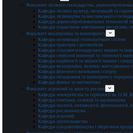
Факультет лісового господарства, деревооброблюва
Кафедра лісових культур, меліорацій та садов
Кафедра лісівництва та мисливського господа
Кафедра деревооброблювальних технологій та
Кафедра управління земельними ресурсами, гео
Факультет мехатроніки та інжинірингу
Кафедра оптимізації технологічних систем
Кафедра тракторів і автомобілів
Кафедра сільськогосподарських машин та інж
Кафедра cервісної інженерії та технології мат
Кафедра надійності та міцності машин і спору
Кафедра мехатроніки, безпеки життєдіяльності
Кафедра фізичного виховання і спорту
Кафедра обладнання та інжинірингу переробн
Кафедра фізики та математики
Факультет агрономії та захисту рослин
Кафедра землеробства та гербології ім. О.М.
Кафедра генетики, селекції та насінництва
Кафедра зоології, ентомології, фітопатології,
Кафедра рослинництва
Кафедра агрохімії
Кафедра ґрунтознавства
Кафедра плодовочівництва і зберігання проду