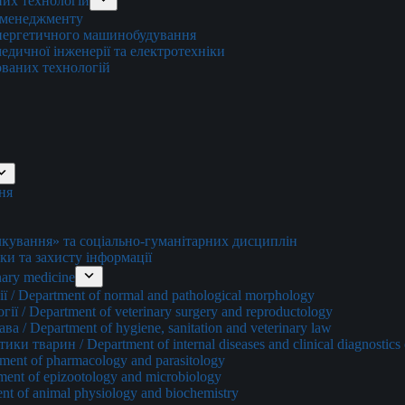
них технологій
о менеджменту
енергетичного машинобудування
едичної інженерії та електротехніки
ованих технологій
ня
ування» та соціально-гуманітарних дисциплін
ки та захисту інформації
ary medicine
 / Department of normal and pathological morphology
ї / Department of veterinary surgery and reproductology
а / Department of hygiene, sanitation and veterinary law
и тварин / Department of internal diseases and clinical diagnostics 
ment of pharmacology and parasitology
ment of epizootology and microbiology
nt of animal physiology and biochemistry