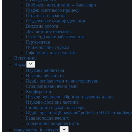
Вибіркові дисципліни – бакалаври
Графік освітнього процесу
Оплата за навчання
Студентське самоврядування
Виховна робота
Дистанційне навчання
Стипендіальне забезпечення
Гуртожитки
Психологічна служба
Інформація для студентів
Вступнику
Наука
Наукова бібліотека
Наукова діяльність
Відділ аспірантури та докторантури
Спеціалізовані вчені ради
Конференції
Наукові журнали, збірники наукових праць
Науково-дослідна частина
Інноваційні наукові кластери
Відділ організації наукової роботи з НПП та здобув
Рада молодих вчених
Академічна доброчесність
Факультети, інститути