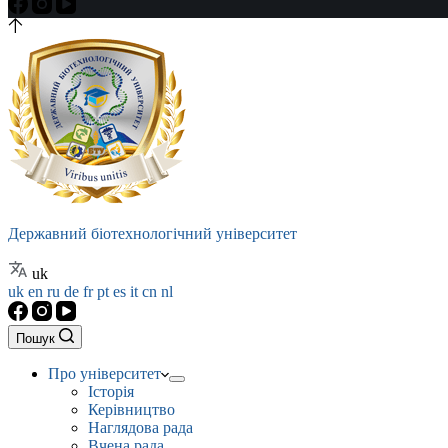
Державний біотехнологічний університет
uk
uk
en
ru
de
fr
pt
es
it
cn
nl
Пошук
Про університет
Історія
Керівництво
Наглядова рада
Вчена рада