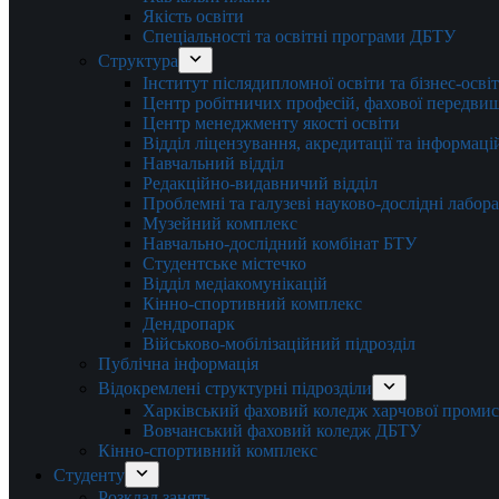
Якість освіти
Спеціальності та освітні програми ДБТУ
Структура
Інститут післядипломної освіти та бізнес-осві
Центр робітничих професій, фахової передвищо
Центр менеджменту якості освіти
Відділ ліцензування, акредитації та інформаці
Навчальний відділ
Редакційно-видавничий відділ
Проблемні та галузеві науково-дослідні лабора
Музейний комплекс
Навчально-дослідний комбінат БТУ
Студентське містечко
Відділ медіакомунікацій
Кінно-спортивний комплекс
Дендропарк
Військово-мобілізаційний підрозділ
Публічна інформація
Відокремлені структурні підрозділи
Харківський фаховий коледж харчової проми
Вовчанський фаховий коледж ДБТУ
Кінно-спортивний комплекс
Студенту
Розклад занять