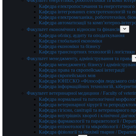
Факультет енергетики, робототехніки та комп’ютер
Кафедра електропостачання та енергетичног
Кафедра інтегрованих електротехнологій та 
Кафедра електромеханіки, робототехніки, біом
Кафедра автоматизації та комп’ютерно-інтегр
Факультет економічних відносин та фінансів
Кафедра обліку, аудиту та оподаткування
Кафедра глобальної економіки
Кафедра економіки та бізнесу
Кафедра транспортних технологій і логістики
Факультет менеджменту, адміністрування та права
Кафедра менеджменту, бізнесу і адмініструван
Кафедра права та європейської інтеграції
Кафедра європейських мов
Кафедра ЮНЕСКО «Філософія людського спілк
Кафедра інформаційних технологій, кібернети
Факультет ветеринарної медицини / Faculty of veterin
Кафедра нормальної та патологічної морфології
Кафедра ветеринарної хірургії та репродуктологі
Кафедра гігієни, санітарії та ветеринарного прав
Кафедра внутрішніх хвороб і клінічної діагностик
Кафедра фармакології та паразитології / Depart
Кафедра епізоотології та мікробіології / Depart
Кафедра фізіології та біохімії тварин / Departme