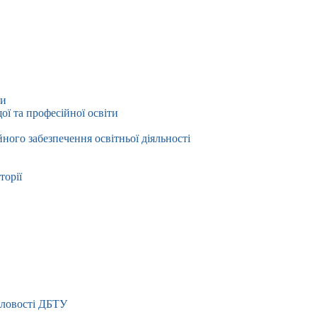
ти
ї та професійної освіти
йного забезпечення освітньої діяльності
торії
словості ДБТУ