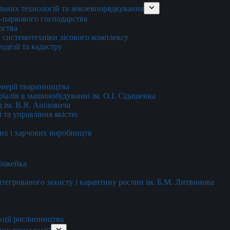
льних технологій та землевпорядкування
о-паркового господарства
рства
 системотехніки лісового комплексу
дезії та кадастру
енерії тваринництва
еріалів в машинобудуванні ім. О.І. Сідашенка
д ім. В.Я. Аніловича
 та управління якістю
их і харчових виробництв
 Можейка
 інтегрованого захисту і карантину рослин ім. Б.М. Литвинова
кції рослинництва