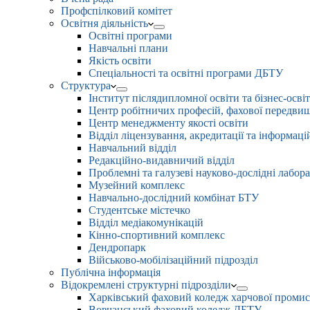
Профспілковий комітет
Освітня діяльність
Освітні програми
Навчальні плани
Якість освіти
Спеціальності та освітні програми ДБТУ
Структура
Інститут післядипломної освіти та бізнес-осві
Центр робітничих професій, фахової передвищо
Центр менеджменту якості освіти
Відділ ліцензування, акредитації та інформаці
Навчальний відділ
Редакційно-видавничий відділ
Проблемні та галузеві науково-дослідні лабора
Музейний комплекс
Навчально-дослідний комбінат БТУ
Студентське містечко
Відділ медіакомунікацій
Кінно-спортивний комплекс
Дендропарк
Військово-мобілізаційний підрозділ
Публічна інформація
Відокремлені структурні підрозділи
Харківський фаховий коледж харчової проми
Вовчанський фаховий коледж ДБТУ