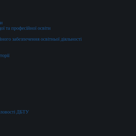
ти
ї та професійної освіти
йного забезпечення освітньої діяльності
торії
словості ДБТУ