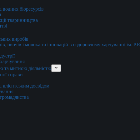
та водних біоресурсів
і
кції тваринництва
цтві
ських виробів
ів, овочів і молока та інновацій в оздоровчому харчуванні ім. Р
дустрії
и харчування
ю та митною діяльністю
тної справи
а клієнтським досвідом
хування
 громадянства