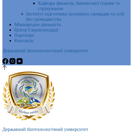
Кафедра фінансів, банківської справи та
страхування
Інститут підготовки іноземних громадян та осіб
без громадянства
Міжнародна діяльність
Центр Євроінтеграції
Партнери
Контакти
Державний біотехнологічний університет
Державний біотехнологічний університет