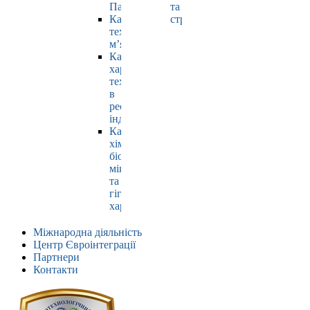
Павлюк
та
Кафедра
страхування
технології
м’яса
Кафедра
харчових
технологій
в
ресторанній
індустрії
Кафедра
хімії,
біохімії,
мікробіології
та
гігієни
харчування
Міжнародна діяльність
Центр Євроінтеграції
Партнери
Контакти