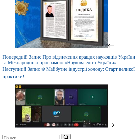
Попередній
Запис
Про відзначення кращих науковців України
за Міжнародною програмою «Наукова еліта України»
Наступний
Запис
❄️ Майбутнє індустрії холоду: Старт великої
практики!