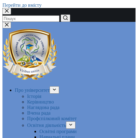
Перейти до вмісту
Немає
результатів
Про університет
Історія
Керівництво
Наглядова рада
Вчена рада
Профспілковий комітет
Освітня діяльність
Освітні програми
Навчальні плани