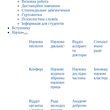
Виховна робота
Дистанційне навчання
Стипендіальне забезпечення
Гуртожитки
Психологічна служба
Інформація для студентів
Вступнику
Наука
Наукова
Наукова
Відділ
Спеціаліз
бібліотека
діяльність
аспірантури
вчені
та
ради
докторантури
Конференції
Наукові
Науково-
Інноваці
журнали,
дослідна
наукові
збірники
частина
кластери
наукових
праць
Відділ
Рада
Академічна
організації
молодих
доброчесність
наукової
вчених