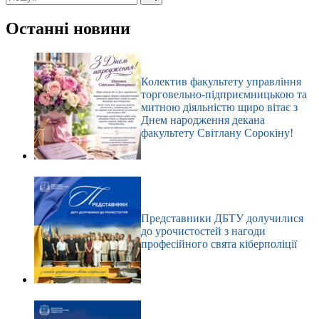
Немає
результатів
Останні новини
Колектив факультету управління
торговельно-підприємницькою та
митною діяльністю щиро вітає з
Днем народження декана
факультету Світлану Сорокіну!
Представники ДБТУ долучилися
до урочистостей з нагоди
професійного свята кіберполіції