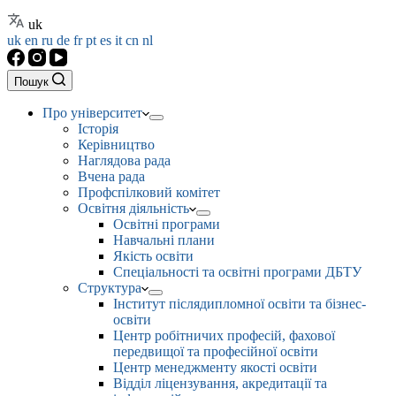
uk
uk
en
ru
de
fr
pt
es
it
cn
nl
Пошук
Про університет
Історія
Керівництво
Наглядова рада
Вчена рада
Профспілковий комітет
Освітня діяльність
Освітні програми
Навчальні плани
Якість освіти
Спеціальності та освітні програми ДБТУ
Структура
Інститут післядипломної освіти та бізнес-
освіти
Центр робітничих професій, фахової
передвищої та професійної освіти
Центр менеджменту якості освіти
Відділ ліцензування, акредитації та