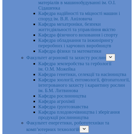
матеріалів в машинобудуванні ім. О.І.
Сідашенка
Кафедра надійності та міцності машин і
споруд ім. В.Я. Аніловича
Кафедра мехатроніки, безпеки
життєдіяльності та управління якістю
Кафедра фізичного виховання і спорту
Кафедра обладнання та інжинірингу
переробних і харчових виробництв
Кафедра фізики та математики
Факультет агрономії та захисту рослин
Кафедра землеробства та гербології
ім. О.М. Можейка
Кафедра генетики, селекції та насінництва
Кафедра зоології, ентомології, фітопатології,
інтегрованого захисту і карантину рослин
ім. Б.М. Литвинова
Кафедра рослинництва
Кафедра агрохімії
Кафедра ґрунтознавства
Кафедра плодовочівництва і зберігання
продукції рослинництва
Факультет енергетики, робототехніки та
комп’ютерних технологій