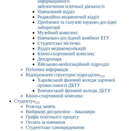
інформаційного
забезпечення освітньої діяльності
Навчальний відділ
Редакційно-видавничий відділ
Проблемні та галузеві науково-дослідні
лабораторії
Музейний комплекс
Навчально-дослідний комбінат БТУ
Студентське містечко
Відділ медіакомунікацій
Кінно-спортивний комплекс
Дендропарк
Військово-мобілізаційний підрозділ
Публічна інформація
Відокремлені структурні підрозділи
Харківський фаховий коледж харчової
промисловості ДБТУ
Вовчанський фаховий коледж ДБТУ
Кінно-спортивний комплекс
Студенту
Розклад занять
Вибіркові дисципліни – бакалаври
Графік освітнього процесу
Оплата за навчання
Студентське самоврядування