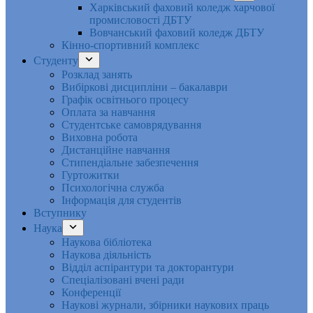
Харківський фаховий коледж харчової
промисловості ДБТУ
Вовчанський фаховий коледж ДБТУ
Кінно-спортивний комплекс
Студенту
Розклад занять
Вибіркові дисципліни – бакалаври
Графік освітнього процесу
Оплата за навчання
Студентське самоврядування
Виховна робота
Дистанційне навчання
Стипендіальне забезпечення
Гуртожитки
Психологічна служба
Інформація для студентів
Вступнику
Наука
Наукова бібліотека
Наукова діяльність
Відділ аспірантури та докторантури
Спеціалізовані вчені ради
Конференції
Наукові журнали, збірники наукових праць