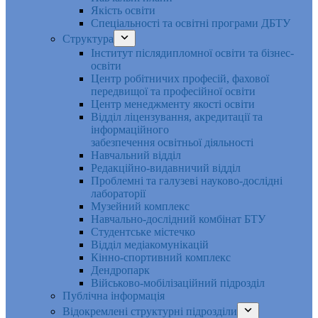
Якість освіти
Спеціальності та освітні програми ДБТУ
Структура
Інститут післядипломної освіти та бізнес-
освіти
Центр робітничих професій, фахової
передвищої та професійної освіти
Центр менеджменту якості освіти
Відділ ліцензування, акредитації та
інформаційного
забезпечення освітньої діяльності
Навчальний відділ
Редакційно-видавничий відділ
Проблемні та галузеві науково-дослідні
лабораторії
Музейний комплекс
Навчально-дослідний комбінат БТУ
Студентське містечко
Відділ медіакомунікацій
Кінно-спортивний комплекс
Дендропарк
Військово-мобілізаційний підрозділ
Публічна інформація
Відокремлені структурні підрозділи