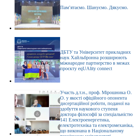
Пам’ятаємо. Шануємо. Дякуємо.
ДБТУ та Університет прикладних
наук Хайльбронна розширюють
міжнародне партнерство в межах
проєкту eqUAlity connect
Участь д.т.н., проф. Мірошника О.
О. у якості офіційного опонента
дисертаційної роботи, поданої на
здобуття наукового ступеня
доктора філософії за спеціальністю
141 Електроенергетика,
електротехніка та електромеханіка,
що виконана в Національному