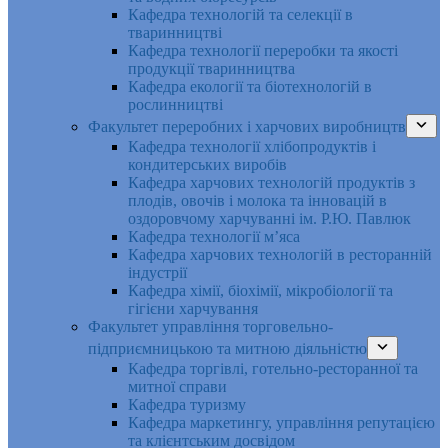
Кафедра технологій та селекції в
тваринництві
Кафедра технології переробки та якості
продукції тваринництва
Кафедра екології та біотехнологій в
рослинництві
Факультет переробних і харчових виробництв
Кафедра технології хлібопродуктів і
кондитерських виробів
Кафедра харчових технологій продуктів з
плодів, овочів і молока та інновацій в
оздоровчому харчуванні ім. Р.Ю. Павлюк
Кафедра технології м’яса
Кафедра харчових технологій в ресторанній
індустрії
Кафедра хімії, біохімії, мікробіології та
гігієни харчування
Факультет управління торговельно-
підприємницькою та митною діяльністю
Кафедра торгівлі, готельно-ресторанної та
митної справи
Кафедра туризму
Кафедра маркетингу, управління репутацією
та клієнтським досвідом