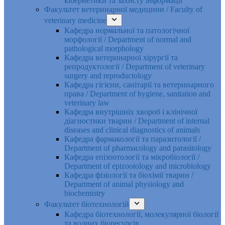
кібернетики та захисту інформації
Факультет ветеринарної медицини / Faculty of
veterinary medicine
Кафедра нормальної та патологічної
морфології / Department of normal and
pathological morphology
Кафедра ветеринарної хірургії та
репродуктології / Department of veterinary
surgery and reproductology
Кафедра гігієни, санітарії та ветеринарного
права / Department of hygiene, sanitation and
veterinary law
Кафедра внутрішніх хвороб і клінічної
діагностики тварин / Department of internal
diseases and clinical diagnostics of animals
Кафедра фармакології та паразитології /
Department of pharmacology and parasitology
Кафедра епізоотології та мікробіології /
Department of epizootology and microbiology
Кафедра фізіології та біохімії тварин /
Department of animal physiology and
biochemistry
Факультет біотехнологій
Кафедра біотехнології, молекулярної біології
та водних біоресурсів