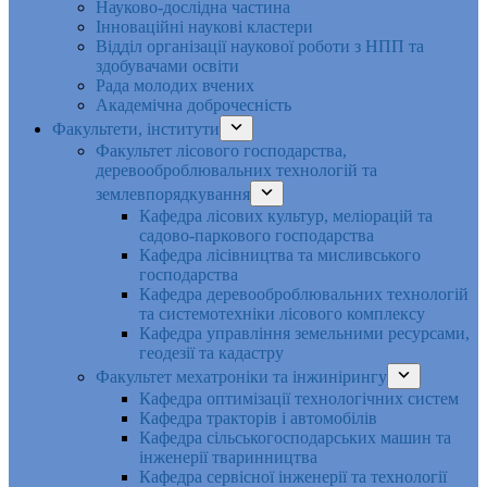
Науково-дослідна частина
Інноваційні наукові кластери
Відділ організації наукової роботи з НПП та
здобувачами освіти
Рада молодих вчених
Академічна доброчесність
Факультети, інститути
Факультет лісового господарства,
деревооброблювальних технологій та
землевпорядкування
Кафедра лісових культур, меліорацій та
садово-паркового господарства
Кафедра лісівництва та мисливського
господарства
Кафедра деревооброблювальних технологій
та системотехніки лісового комплексу
Кафедра управління земельними ресурсами,
геодезії та кадастру
Факультет мехатроніки та інжинірингу
Кафедра оптимізації технологічних систем
Кафедра тракторів і автомобілів
Кафедра сільськогосподарських машин та
інженерії тваринництва
Кафедра cервісної інженерії та технології