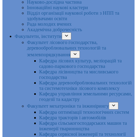
Науково-дослідна частина
Інноваційні наукові кластери
Відділ організації наукової роботи з НПП та
здобувачами освіти
Рада молодих вчених
Академічна доброчесність
Факультети, інститути
Факультет лісового господарства,
деревооброблювальних технологій та
землевпорядкування
Кафедра лісових культур, меліорацій та
садово-паркового господарства
Кафедра лісівництва та мисливського
господарства
Кафедра деревооброблювальних технологій
та системотехніки лісового комплексу
Кафедра управління земельними ресурсами,
геодезії та кадастру
Факультет мехатроніки та інжинірингу
Кафедра оптимізації технологічних систем
Кафедра тракторів і автомобілів
Кафедра сільськогосподарських машин та
інженерії тваринництва
Кафедра cервісної інженерії та технології