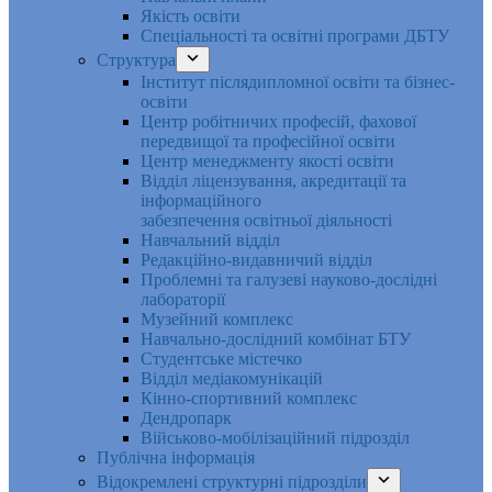
Якість освіти
Спеціальності та освітні програми ДБТУ
Структура
Інститут післядипломної освіти та бізнес-
освіти
Центр робітничих професій, фахової
передвищої та професійної освіти
Центр менеджменту якості освіти
Відділ ліцензування, акредитації та
інформаційного
забезпечення освітньої діяльності
Навчальний відділ
Редакційно-видавничий відділ
Проблемні та галузеві науково-дослідні
лабораторії
Музейний комплекс
Навчально-дослідний комбінат БТУ
Студентське містечко
Відділ медіакомунікацій
Кінно-спортивний комплекс
Дендропарк
Військово-мобілізаційний підрозділ
Публічна інформація
Відокремлені структурні підрозділи