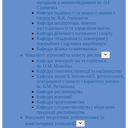
матеріалів в машинобудуванні ім. О.І.
Сідашенка
Кафедра надійності та міцності машин і
споруд ім. В.Я. Аніловича
Кафедра мехатроніки, безпеки
життєдіяльності та управління якістю
Кафедра фізичного виховання і спорту
Кафедра обладнання та інжинірингу
переробних і харчових виробництв
Кафедра фізики та математики
Факультет агрономії та захисту рослин
Кафедра землеробства та гербології
ім. О.М. Можейка
Кафедра генетики, селекції та насінництва
Кафедра зоології, ентомології, фітопатології,
інтегрованого захисту і карантину рослин
ім. Б.М. Литвинова
Кафедра рослинництва
Кафедра агрохімії
Кафедра ґрунтознавства
Кафедра плодовочівництва і зберігання
продукції рослинництва
Факультет енергетики, робототехніки та
комп’ютерних технологій