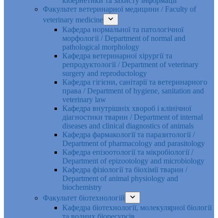
кібернетики та захисту інформації
Факультет ветеринарної медицини / Faculty of
veterinary medicine
Кафедра нормальної та патологічної
морфології / Department of normal and
pathological morphology
Кафедра ветеринарної хірургії та
репродуктології / Department of veterinary
surgery and reproductology
Кафедра гігієни, санітарії та ветеринарного
права / Department of hygiene, sanitation and
veterinary law
Кафедра внутрішніх хвороб і клінічної
діагностики тварин / Department of internal
diseases and clinical diagnostics of animals
Кафедра фармакології та паразитології /
Department of pharmacology and parasitology
Кафедра епізоотології та мікробіології /
Department of epizootology and microbiology
Кафедра фізіології та біохімії тварин /
Department of animal physiology and
biochemistry
Факультет біотехнологій
Кафедра біотехнології, молекулярної біології
та водних біоресурсів