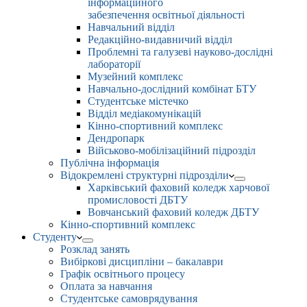
інформаційного
забезпечення освітньої діяльності
Навчальний відділ
Редакційно-видавничий відділ
Проблемні та галузеві науково-дослідні
лабораторії
Музейний комплекс
Навчально-дослідний комбінат БТУ
Студентське містечко
Відділ медіакомунікацій
Кінно-спортивний комплекс
Дендропарк
Військово-мобілізаційний підрозділ
Публічна інформація
Відокремлені структурні підрозділи
Харківський фаховий коледж харчової
промисловості ДБТУ
Вовчанський фаховий коледж ДБТУ
Кінно-спортивний комплекс
Студенту
Розклад занять
Вибіркові дисципліни – бакалаври
Графік освітнього процесу
Оплата за навчання
Студентське самоврядування