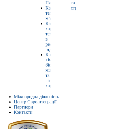
Павлюк
та
Кафедра
страхування
технології
м’яса
Кафедра
харчових
технологій
в
ресторанній
індустрії
Кафедра
хімії,
біохімії,
мікробіології
та
гігієни
харчування
Міжнародна діяльність
Центр Євроінтеграції
Партнери
Контакти