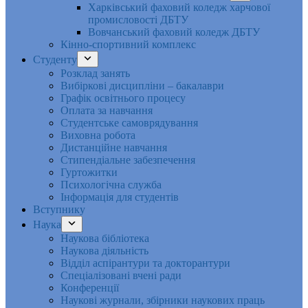
Харківський фаховий коледж харчової
промисловості ДБТУ
Вовчанський фаховий коледж ДБТУ
Кінно-спортивний комплекс
Студенту
Розклад занять
Вибіркові дисципліни – бакалаври
Графік освітнього процесу
Оплата за навчання
Студентське самоврядування
Виховна робота
Дистанційне навчання
Стипендіальне забезпечення
Гуртожитки
Психологічна служба
Інформація для студентів
Вступнику
Наука
Наукова бібліотека
Наукова діяльність
Відділ аспірантури та докторантури
Спеціалізовані вчені ради
Конференції
Наукові журнали, збірники наукових праць