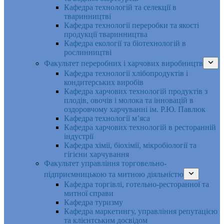
Кафедра технологій та селекції в
тваринництві
Кафедра технології переробки та якості
продукції тваринництва
Кафедра екології та біотехнологій в
рослинництві
Факультет переробних і харчових виробництв
Кафедра технології хлібопродуктів і
кондитерських виробів
Кафедра харчових технологій продуктів з
плодів, овочів і молока та інновацій в
оздоровчому харчуванні ім. Р.Ю. Павлюк
Кафедра технології м’яса
Кафедра харчових технологій в ресторанній
індустрії
Кафедра хімії, біохімії, мікробіології та
гігієни харчування
Факультет управління торговельно-
підприємницькою та митною діяльністю
Кафедра торгівлі, готельно-ресторанної та
митної справи
Кафедра туризму
Кафедра маркетингу, управління репутацією
та клієнтським досвідом