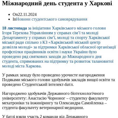
Міжнародний день студента у Харкові
On
22.11.2024
In
Новини студентського самоврядування
18 листопада
за ініціативи Харківського міського голови
Ігоря Терехова Управлінням у справах сімʼї та молоді
Департаменту у справах сімʼї, молоді та спорту Харківської
міської ради спільно з КЗ «Харківський міський центр
дозвілля молоді» за підтримки Харківської обласної організації
профспілки працівників освіти і науки України було
проведено ряд святкових заходів до Міжнародного дня
студента, спрямованих на підтримку та розвиток талановитої
молоді міста Харкова.
У рамках заходу було проведено урочисте нагородження
Подяками міського голови здобувачів закладів вищої освіти та
проведено Студентський інтелект-батл.
Нагороджено здобувачів Державного біотехнологічного
університету: Анастасію Чорноног – студентку факультету
мехатроніки та інжинірингу та Олександра Самойленка –
студента факультету ветеринарної медицини.
У батлі взяли участь 2 команди від Державного