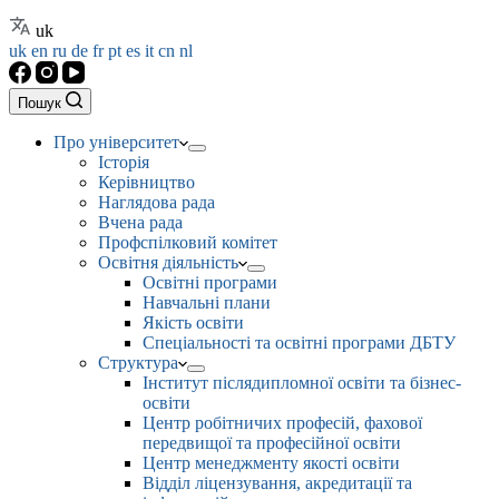
uk
uk
en
ru
de
fr
pt
es
it
cn
nl
Пошук
Про університет
Історія
Керівництво
Наглядова рада
Вчена рада
Профспілковий комітет
Освітня діяльність
Освітні програми
Навчальні плани
Якість освіти
Спеціальності та освітні програми ДБТУ
Структура
Інститут післядипломної освіти та бізнес-
освіти
Центр робітничих професій, фахової
передвищої та професійної освіти
Центр менеджменту якості освіти
Відділ ліцензування, акредитації та