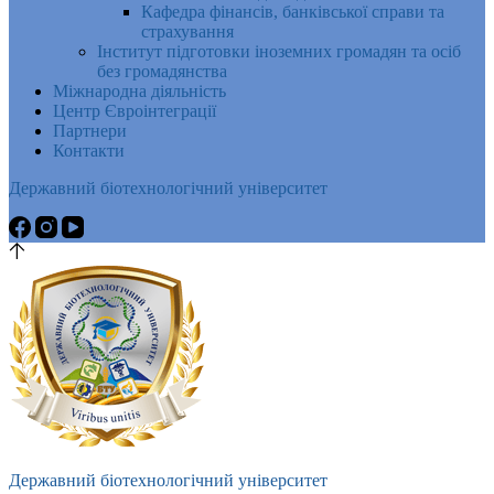
Кафедра фінансів, банківської справи та
страхування
Інститут підготовки іноземних громадян та осіб
без громадянства
Міжнародна діяльність
Центр Євроінтеграції
Партнери
Контакти
Державний біотехнологічний університет
Державний біотехнологічний університет