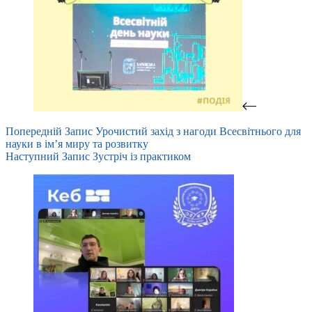
Попередній
Запис
Урочистий захід з нагоди Всесвітнього для
науки в імʼя миру та розвитку
Наступний
Запис
Зустріч із практиком