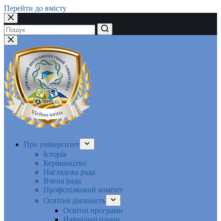
Перейти до вмісту
Немає
результатів
Про університет
Історія
Керівництво
Наглядова рада
Вчена рада
Профспілковий комітет
Освітня діяльність
Освітні програми
Навчальні плани