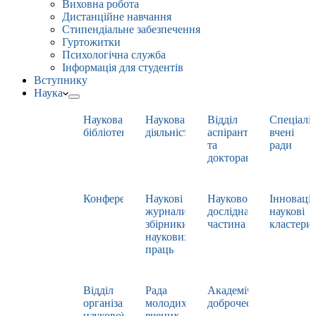
Виховна робота
Дистанційне навчання
Стипендіальне забезпечення
Гуртожитки
Психологічна служба
Інформація для студентів
Вступнику
Наука
Наукова
Наукова
Відділ
Спеціаліз
бібліотека
діяльність
аспірантури
вчені
та
ради
докторантури
Конференції
Наукові
Науково-
Інноваці
журнали,
дослідна
наукові
збірники
частина
кластери
наукових
праць
Відділ
Рада
Академічна
організації
молодих
доброчесність
наукової
вчених