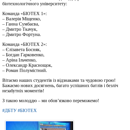
біотехнологічного університету:
Команда «БІОТЕХ 1»:
– Валерія Міщенко,
– Ганна Сумбаєва,
– Дмитро Ткачук,
– Дмитро Фортуна.
Команда «БІОТЕХ 2»:
– Єлізавета Босняк,
– Богдан Гарковенко,
– Аріна Ільченко,
– Олександр Краснощок,
– Роман Полумістний.
Вітаємо наших студентів із відзнаками та чудовою грою!
Бажаємо нових досягнень, багато успішних батлів і безліч
незабутніх моментів!
З такою молоддю – ми обов’язково переможемо!
#ДБТУ #БІОТЕХ