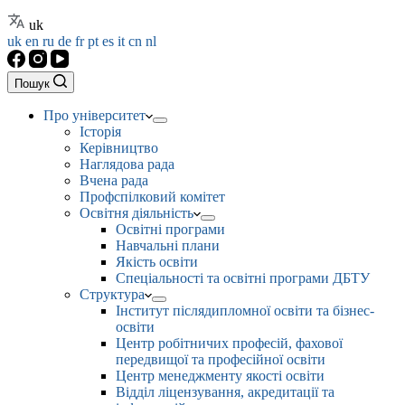
uk
uk
en
ru
de
fr
pt
es
it
cn
nl
Пошук
Про університет
Історія
Керівництво
Наглядова рада
Вчена рада
Профспілковий комітет
Освітня діяльність
Освітні програми
Навчальні плани
Якість освіти
Спеціальності та освітні програми ДБТУ
Структура
Інститут післядипломної освіти та бізнес-
освіти
Центр робітничих професій, фахової
передвищої та професійної освіти
Центр менеджменту якості освіти
Відділ ліцензування, акредитації та