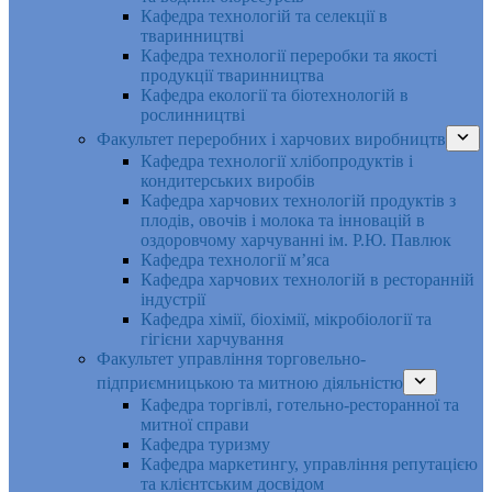
Кафедра технологій та селекції в
тваринництві
Кафедра технології переробки та якості
продукції тваринництва
Кафедра екології та біотехнологій в
рослинництві
Факультет переробних і харчових виробництв
Кафедра технології хлібопродуктів і
кондитерських виробів
Кафедра харчових технологій продуктів з
плодів, овочів і молока та інновацій в
оздоровчому харчуванні ім. Р.Ю. Павлюк
Кафедра технології м’яса
Кафедра харчових технологій в ресторанній
індустрії
Кафедра хімії, біохімії, мікробіології та
гігієни харчування
Факультет управління торговельно-
підприємницькою та митною діяльністю
Кафедра торгівлі, готельно-ресторанної та
митної справи
Кафедра туризму
Кафедра маркетингу, управління репутацією
та клієнтським досвідом