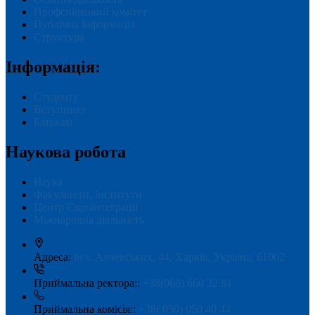
Профспілковий комітет
Публічна інформація
Структура
Інформація:
Студенту
Вступнику
Батькам
Наукова робота
Наука
Факультети, інститути
Центр Євроінтеграції
Міжнародна діяльність
Адреса:
вул. Алчевських, 44, Харків, Україна, 61002
Приймальна ректора::
+38(068) 660 32 81
Приймальна комісія::
+38( 050) 050 40 44