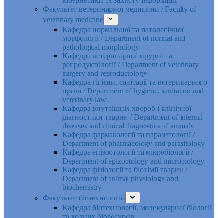
кібернетики та захисту інформації
Факультет ветеринарної медицини / Faculty of
veterinary medicine
Кафедра нормальної та патологічної
морфології / Department of normal and
pathological morphology
Кафедра ветеринарної хірургії та
репродуктології / Department of veterinary
surgery and reproductology
Кафедра гігієни, санітарії та ветеринарного
права / Department of hygiene, sanitation and
veterinary law
Кафедра внутрішніх хвороб і клінічної
діагностики тварин / Department of internal
diseases and clinical diagnostics of animals
Кафедра фармакології та паразитології /
Department of pharmacology and parasitology
Кафедра епізоотології та мікробіології /
Department of epizootology and microbiology
Кафедра фізіології та біохімії тварин /
Department of animal physiology and
biochemistry
Факультет біотехнологій
Кафедра біотехнології, молекулярної біології
та водних біоресурсів