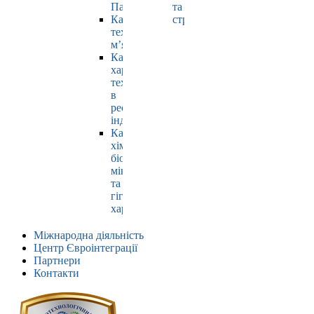
Павлюк
та
Кафедра
страхування
технології
м’яса
Кафедра
харчових
технологій
в
ресторанній
індустрії
Кафедра
хімії,
біохімії,
мікробіології
та
гігієни
харчування
Міжнародна діяльність
Центр Євроінтеграції
Партнери
Контакти