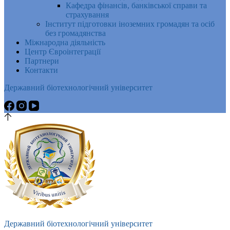
Кафедра фінансів, банківської справи та
страхування
Інститут підготовки іноземних громадян та осіб
без громадянства
Міжнародна діяльність
Центр Євроінтеграції
Партнери
Контакти
Державний біотехнологічний університет
Державний біотехнологічний університет