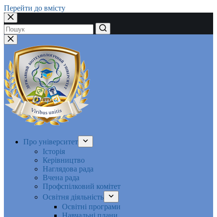
Перейти до вмісту
Немає
результатів
Про університет
Історія
Керівництво
Наглядова рада
Вчена рада
Профспілковий комітет
Освітня діяльність
Освітні програми
Навчальні плани