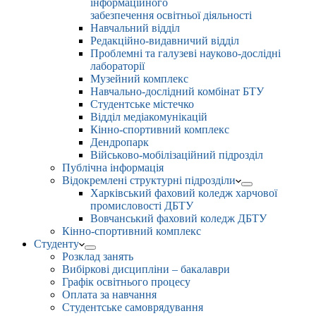
інформаційного
забезпечення освітньої діяльності
Навчальний відділ
Редакційно-видавничий відділ
Проблемні та галузеві науково-дослідні
лабораторії
Музейний комплекс
Навчально-дослідний комбінат БТУ
Студентське містечко
Відділ медіакомунікацій
Кінно-спортивний комплекс
Дендропарк
Військово-мобілізаційний підрозділ
Публічна інформація
Відокремлені структурні підрозділи
Харківський фаховий коледж харчової
промисловості ДБТУ
Вовчанський фаховий коледж ДБТУ
Кінно-спортивний комплекс
Студенту
Розклад занять
Вибіркові дисципліни – бакалаври
Графік освітнього процесу
Оплата за навчання
Студентське самоврядування