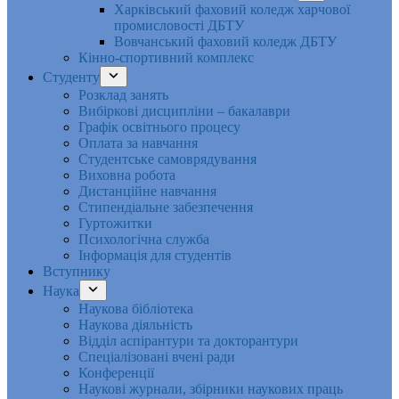
Харківський фаховий коледж харчової
промисловості ДБТУ
Вовчанський фаховий коледж ДБТУ
Кінно-спортивний комплекс
Студенту
Розклад занять
Вибіркові дисципліни – бакалаври
Графік освітнього процесу
Оплата за навчання
Студентське самоврядування
Виховна робота
Дистанційне навчання
Стипендіальне забезпечення
Гуртожитки
Психологічна служба
Інформація для студентів
Вступнику
Наука
Наукова бібліотека
Наукова діяльність
Відділ аспірантури та докторантури
Спеціалізовані вчені ради
Конференції
Наукові журнали, збірники наукових праць