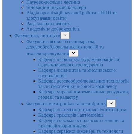
Науково-дослідна частина
Інноваційні наукові кластери
Відділ організації наукової роботи з НПП та
здобувачами освіти
Рада молодих вчених
Академічна доброчесність
Факультети, інститути
Факультет лісового господарства,
деревооброблювальних технологій та
землевпорядкування
Кафедра лісових культур, меліорацій та
садово-паркового господарства
Кафедра лісівництва та мисливського
господарства
Кафедра деревооброблювальних технологій
та системотехніки лісового комплексу
Кафедра управління земельними ресурсами,
геодезії та кадастру
Факультет мехатроніки та інжинірингу
Кафедра оптимізації технологічних систем
Кафедра тракторів і автомобілів
Кафедра сільськогосподарських машин та
інженерії тваринництва
Кафедра cервісної інженерії та технології