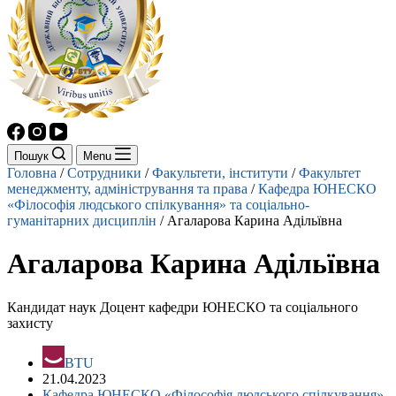
Пошук
Menu
Головна
/
Сотрудники
/
Факультети, інститути
/
Факультет
менеджменту, адміністрування та права
/
Кафедра ЮНЕСКО
«Філософія людського спілкування» та соціально-
гуманітарних дисциплін
/
Агаларова Карина Адільївна
Агаларова Карина Адільївна
Кандидат наук Доцент кафедри ЮНЕСКО та соціального
захисту
BTU
21.04.2023
Кафедра ЮНЕСКО «Філософія людського спілкування»