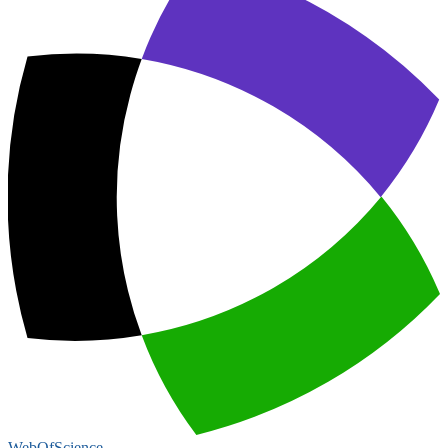
WebOfScience