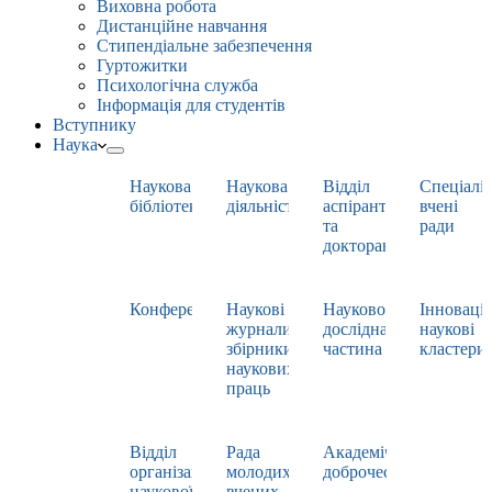
Виховна робота
Дистанційне навчання
Стипендіальне забезпечення
Гуртожитки
Психологічна служба
Інформація для студентів
Вступнику
Наука
Наукова
Наукова
Відділ
Спеціаліз
бібліотека
діяльність
аспірантури
вчені
та
ради
докторантури
Конференції
Наукові
Науково-
Інноваці
журнали,
дослідна
наукові
збірники
частина
кластери
наукових
праць
Відділ
Рада
Академічна
організації
молодих
доброчесність
наукової
вчених