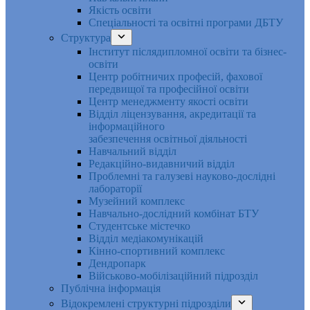
Якість освіти
Спеціальності та освітні програми ДБТУ
Структура
Інститут післядипломної освіти та бізнес-
освіти
Центр робітничих професій, фахової
передвищої та професійної освіти
Центр менеджменту якості освіти
Відділ ліцензування, акредитації та
інформаційного
забезпечення освітньої діяльності
Навчальний відділ
Редакційно-видавничий відділ
Проблемні та галузеві науково-дослідні
лабораторії
Музейний комплекс
Навчально-дослідний комбінат БТУ
Студентське містечко
Відділ медіакомунікацій
Кінно-спортивний комплекс
Дендропарк
Військово-мобілізаційний підрозділ
Публічна інформація
Відокремлені структурні підрозділи