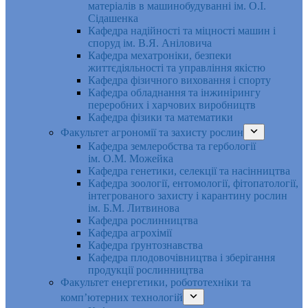
матеріалів в машинобудуванні ім. О.І.
Сідашенка
Кафедра надійності та міцності машин і
споруд ім. В.Я. Аніловича
Кафедра мехатроніки, безпеки
життєдіяльності та управління якістю
Кафедра фізичного виховання і спорту
Кафедра обладнання та інжинірингу
переробних і харчових виробництв
Кафедра фізики та математики
Факультет агрономії та захисту рослин
Кафедра землеробства та гербології
ім. О.М. Можейка
Кафедра генетики, селекції та насінництва
Кафедра зоології, ентомології, фітопатології,
інтегрованого захисту і карантину рослин
ім. Б.М. Литвинова
Кафедра рослинництва
Кафедра агрохімії
Кафедра ґрунтознавства
Кафедра плодовочівництва і зберігання
продукції рослинництва
Факультет енергетики, робототехніки та
комп’ютерних технологій