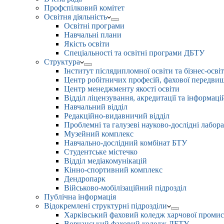
Профспілковий комітет
Освітня діяльність
Освітні програми
Навчальні плани
Якість освіти
Спеціальності та освітні програми ДБТУ
Структура
Інститут післядипломної освіти та бізнес-осві
Центр робітничих професій, фахової передвищо
Центр менеджменту якості освіти
Відділ ліцензування, акредитації та інформаці
Навчальний відділ
Редакційно-видавничий відділ
Проблемні та галузеві науково-дослідні лабора
Музейний комплекс
Навчально-дослідний комбінат БТУ
Студентське містечко
Відділ медіакомунікацій
Кінно-спортивний комплекс
Дендропарк
Військово-мобілізаційний підрозділ
Публічна інформація
Відокремлені структурні підрозділи
Харківський фаховий коледж харчової проми
Вовчанський фаховий коледж ДБТУ