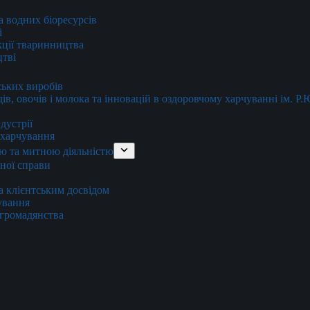
та водних біоресурсів
і
кції тваринництва
цтві
ських виробів
ів, овочів і молока та інновацій в оздоровчому харчуванні ім. Р
дустрії
и харчування
ю та митною діяльністю
тної справи
а клієнтським досвідом
хування
 громадянства