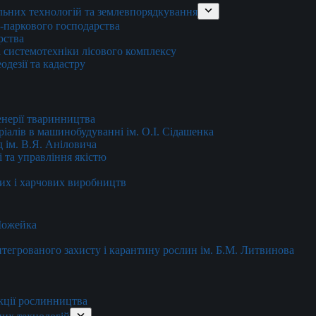
льних технологій та землевпорядкування
о-паркового господарства
рства
 системотехніки лісового комплексу
дезії та кадастру
енерії тваринництва
еріалів в машинобудуванні ім. О.І. Сідашенка
д ім. В.Я. Аніловича
 та управління якістю
их і харчових виробництв
 Можейка
 інтегрованого захисту і карантину рослин ім. Б.М. Литвинова
кції рослинництва