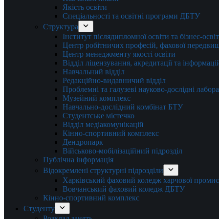
Якість освіти
Спеціальності та освітні програми ДБТУ
Структура
Інститут післядипломної освіти та бізнес-осві
Центр робітничих професій, фахової передвищо
Центр менеджменту якості освіти
Відділ ліцензування, акредитації та інформаці
Навчальний відділ
Редакційно-видавничий відділ
Проблемні та галузеві науково-дослідні лабора
Музейний комплекс
Навчально-дослідний комбінат БТУ
Студентське містечко
Відділ медіакомунікацій
Кінно-спортивний комплекс
Дендропарк
Військово-мобілізаційний підрозділ
Публічна інформація
Відокремлені структурні підрозділи
Харківський фаховий коледж харчової проми
Вовчанський фаховий коледж ДБТУ
Кінно-спортивний комплекс
Студенту
Розклад занять