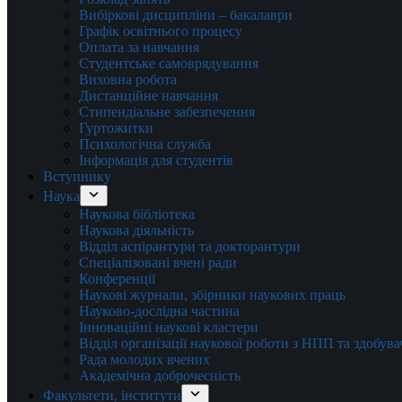
Вибіркові дисципліни – бакалаври
Графік освітнього процесу
Оплата за навчання
Студентське самоврядування
Виховна робота
Дистанційне навчання
Стипендіальне забезпечення
Гуртожитки
Психологічна служба
Інформація для студентів
Вступнику
Наука
Наукова бібліотека
Наукова діяльність
Відділ аспірантури та докторантури
Спеціалізовані вчені ради
Конференції
Наукові журнали, збірники наукових праць
Науково-дослідна частина
Інноваційні наукові кластери
Відділ організації наукової роботи з НПП та здобув
Рада молодих вчених
Академічна доброчесність
Факультети, інститути