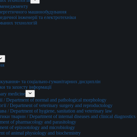
них технологій
о менеджменту
енергетичного машинобудування
едичної інженерії та електротехніки
ованих технологій
ня
ування» та соціально-гуманітарних дисциплін
ки та захисту інформації
ary medicine
 / Department of normal and pathological morphology
ї / Department of veterinary surgery and reproductology
а / Department of hygiene, sanitation and veterinary law
и тварин / Department of internal diseases and clinical diagnostics 
ment of pharmacology and parasitology
ment of epizootology and microbiology
nt of animal physiology and biochemistry