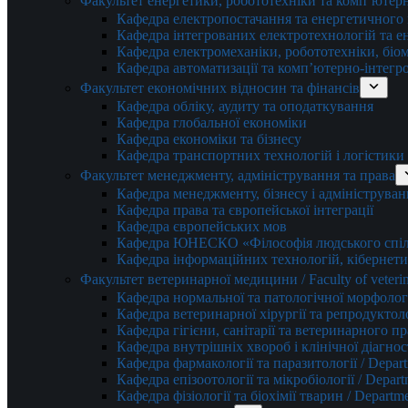
Факультет енергетики, робототехніки та комп’ютер
Кафедра електропостачання та енергетичног
Кафедра інтегрованих електротехнологій та 
Кафедра електромеханіки, робототехніки, біом
Кафедра автоматизації та комп’ютерно-інтегр
Факультет економічних відносин та фінансів
Кафедра обліку, аудиту та оподаткування
Кафедра глобальної економіки
Кафедра економіки та бізнесу
Кафедра транспортних технологій і логістики
Факультет менеджменту, адміністрування та права
Кафедра менеджменту, бізнесу і адмініструван
Кафедра права та європейської інтеграції
Кафедра європейських мов
Кафедра ЮНЕСКО «Філософія людського спілк
Кафедра інформаційних технологій, кібернети
Факультет ветеринарної медицини / Faculty of veterin
Кафедра нормальної та патологічної морфології
Кафедра ветеринарної хірургії та репродуктологі
Кафедра гігієни, санітарії та ветеринарного прав
Кафедра внутрішніх хвороб і клінічної діагностик
Кафедра фармакології та паразитології / Depart
Кафедра епізоотології та мікробіології / Depart
Кафедра фізіології та біохімії тварин / Departme