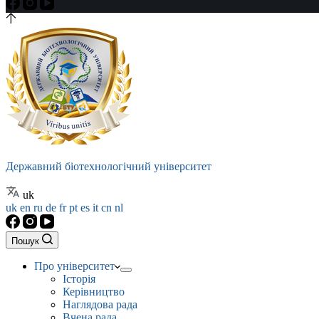
Державний біотехнологічний університет
uk
uk
en
ru
de
fr
pt
es
it
cn
nl
Пошук
Про університет
Історія
Керівництво
Наглядова рада
Вчена рада