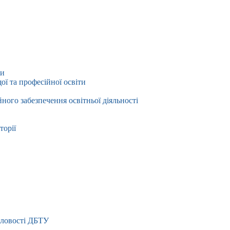
ти
ї та професійної освіти
йного забезпечення освітньої діяльності
торії
словості ДБТУ