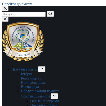
Перейти до вмісту
Немає
результатів
Про університет
Історія
Керівництво
Наглядова рада
Вчена рада
Профспілковий комітет
Освітня діяльність
Освітні програми
Навчальні плани