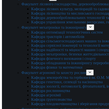
Факультет лісового господарства, деревооброблюва
Кафедра лісових культур, меліорацій та садов
Кафедра лісівництва та мисливського господа
Кафедра деревооброблювальних технологій та
Кафедра управління земельними ресурсами, гео
Факультет мехатроніки та інжинірингу
Кафедра оптимізації технологічних систем
Кафедра тракторів і автомобілів
Кафедра сільськогосподарських машин та інж
Кафедра cервісної інженерії та технології мат
Кафедра надійності та міцності машин і спору
Кафедра мехатроніки, безпеки життєдіяльності
Кафедра фізичного виховання і спорту
Кафедра обладнання та інжинірингу переробн
Кафедра фізики та математики
Факультет агрономії та захисту рослин
Кафедра землеробства та гербології ім. О.М.
Кафедра генетики, селекції та насінництва
Кафедра зоології, ентомології, фітопатології,
Кафедра рослинництва
Кафедра агрохімії
Кафедра ґрунтознавства
Кафедра плодовочівництва і зберігання проду