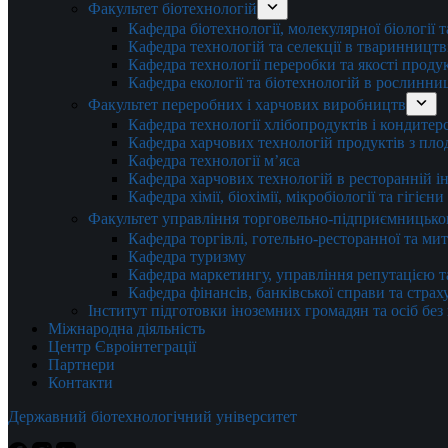
Факультет біотехнологій
Кафедра біотехнології, молекулярної біології 
Кафедра технологій та селекції в тваринництв
Кафедра технології переробки та якості проду
Кафедра екології та біотехнологій в рослинни
Факультет переробних і харчових виробництв
Кафедра технології хлібопродуктів і кондитер
Кафедра харчових технологій продуктів з плод
Кафедра технології м’яса
Кафедра харчових технологій в ресторанній ін
Кафедра хімії, біохімії, мікробіології та гігієн
Факультет управління торговельно-підприємницько
Кафедра торгівлі, готельно-ресторанної та ми
Кафедра туризму
Кафедра маркетингу, управління репутацією т
Кафедра фінансів, банківської справи та стра
Інститут підготовки іноземних громадян та осіб без
Міжнародна діяльність
Центр Євроінтеграції
Партнери
Контакти
Державний біотехнологічний університет