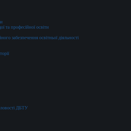
ти
ї та професійної освіти
йного забезпечення освітньої діяльності
торії
словості ДБТУ