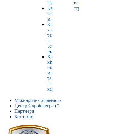
Павлюк
та
Кафедра
страхування
технології
м’яса
Кафедра
харчових
технологій
в
ресторанній
індустрії
Кафедра
хімії,
біохімії,
мікробіології
та
гігієни
харчування
Міжнародна діяльність
Центр Євроінтеграції
Партнери
Контакти