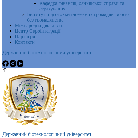
Кафедра фінансів, банківської справи та
страхування
Інститут підготовки іноземних громадян та осіб
без громадянства
Міжнародна діяльність
Центр Євроінтеграції
Партнери
Контакти
Державний біотехнологічний університет
Державний біотехнологічний університет