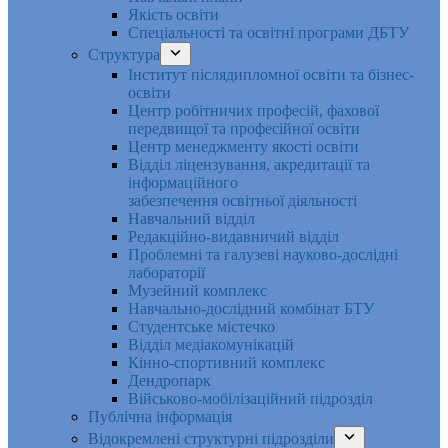
Якість освіти
Спеціальності та освітні програми ДБТУ
Структура
Інститут післядипломної освіти та бізнес-
освіти
Центр робітничих професій, фахової
передвищої та професійної освіти
Центр менеджменту якості освіти
Відділ ліцензування, акредитації та
інформаційного
забезпечення освітньої діяльності
Навчальний відділ
Редакційно-видавничий відділ
Проблемні та галузеві науково-дослідні
лабораторії
Музейний комплекс
Навчально-дослідний комбінат БТУ
Студентське містечко
Відділ медіакомунікацій
Кінно-спортивний комплекс
Дендропарк
Військово-мобілізаційний підрозділ
Публічна інформація
Відокремлені структурні підрозділи