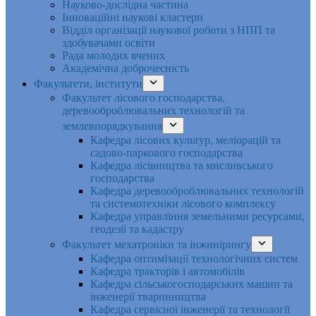
Науково-дослідна частина
Інноваційні наукові кластери
Відділ організації наукової роботи з НПП та
здобувачами освіти
Рада молодих вчених
Академічна доброчесність
Факультети, інститути
Факультет лісового господарства,
деревооброблювальних технологій та
землевпорядкування
Кафедра лісових культур, меліорацій та
садово-паркового господарства
Кафедра лісівництва та мисливського
господарства
Кафедра деревооброблювальних технологій
та системотехніки лісового комплексу
Кафедра управління земельними ресурсами,
геодезії та кадастру
Факультет мехатроніки та інжинірингу
Кафедра оптимізації технологічних систем
Кафедра тракторів і автомобілів
Кафедра сільськогосподарських машин та
інженерії тваринництва
Кафедра cервісної інженерії та технології