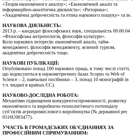
«Теорія економічного аналізу»; «Економічний аналіз та
інформаційно-аналітична діяльність»; «Риторика»;
«Академічна доброчесність та етика наукового пошуку» та ін.
НАУКОВА ДІЯЛЬНІСТЬ:
2013 р. – кандидат філософських наук, спеціальність 09.00.04
«Філософська антропологія, філософія культури».
Коло наукових інтересів: економічний аналіз, тайм-
менеджмент, філософія менеджменту, зелений туризм,
академічна доброчесність тощо.
НАУКОВІ ПУБЛІКАЦІЇ:
Опубліковано понад 100 наукових праць, в тому числі статті,
що індексуються в наукометричних базах Scopus та Web of
Science – 2, навчальні посібники – 3, понад 10 монографій (в
т.ч. видані в країнах ЄС).
НАУКОВО-ДОСЛІДНА РОБОТА:
Механізми підвищення конкурентоспроможності, розвитку
економічного та виробничо-технологічного потенціалу
суб’єктів агропромислового виробництва (№ державної реє
0116U003477).
УЧАСТЬ В ГРОМАДСЬКИХ ОБ’ЄДНАННЯХ ЗА
ПРОФЕСІЙНИМ СПРЯМУВАННЯМ: