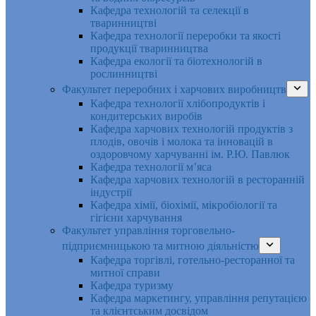
Кафедра технологій та селекції в
тваринництві
Кафедра технології переробки та якості
продукції тваринництва
Кафедра екології та біотехнологій в
рослинництві
Факультет переробних і харчових виробництв
Кафедра технології хлібопродуктів і
кондитерських виробів
Кафедра харчових технологій продуктів з
плодів, овочів і молока та інновацій в
оздоровчому харчуванні ім. Р.Ю. Павлюк
Кафедра технології м’яса
Кафедра харчових технологій в ресторанній
індустрії
Кафедра хімії, біохімії, мікробіології та
гігієни харчування
Факультет управління торговельно-
підприємницькою та митною діяльністю
Кафедра торгівлі, готельно-ресторанної та
митної справи
Кафедра туризму
Кафедра маркетингу, управління репутацією
та клієнтським досвідом