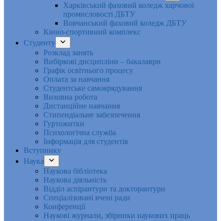
Харківський фаховий коледж харчової
промисловості ДБТУ
Вовчанський фаховий коледж ДБТУ
Кінно-спортивний комплекс
Студенту
Розклад занять
Вибіркові дисципліни – бакалаври
Графік освітнього процесу
Оплата за навчання
Студентське самоврядування
Виховна робота
Дистанційне навчання
Стипендіальне забезпечення
Гуртожитки
Психологічна служба
Інформація для студентів
Вступнику
Наука
Наукова бібліотека
Наукова діяльність
Відділ аспірантури та докторантури
Спеціалізовані вчені ради
Конференції
Наукові журнали, збірники наукових праць