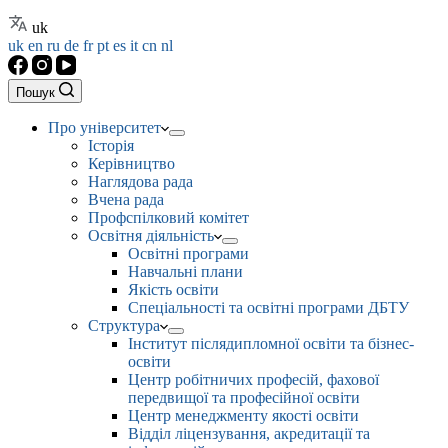
uk
uk
en
ru
de
fr
pt
es
it
cn
nl
Пошук
Про університет
Історія
Керівництво
Наглядова рада
Вчена рада
Профспілковий комітет
Освітня діяльність
Освітні програми
Навчальні плани
Якість освіти
Спеціальності та освітні програми ДБТУ
Структура
Інститут післядипломної освіти та бізнес-
освіти
Центр робітничих професій, фахової
передвищої та професійної освіти
Центр менеджменту якості освіти
Відділ ліцензування, акредитації та