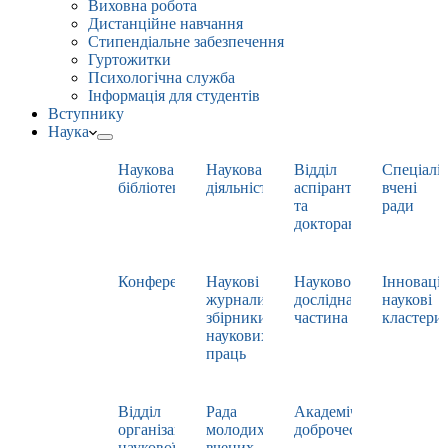
Виховна робота
Дистанційне навчання
Стипендіальне забезпечення
Гуртожитки
Психологічна служба
Інформація для студентів
Вступнику
Наука
Наукова
Наукова
Відділ
Спеціаліз
бібліотека
діяльність
аспірантури
вчені
та
ради
докторантури
Конференції
Наукові
Науково-
Інноваці
журнали,
дослідна
наукові
збірники
частина
кластери
наукових
праць
Відділ
Рада
Академічна
організації
молодих
доброчесність
наукової
вчених