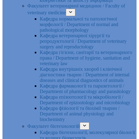
кібернетики та захисту інформації
Факультет ветеринарної медицини / Faculty of
veterinary medicine
Кафедра нормальної та патологічної
морфології / Department of normal and
pathological morphology
Кафедра ветеринарної хірургії та
репродуктології / Department of veterinary
surgery and reproductology
Кафедра гігієни, санітарії та ветеринарного
права / Department of hygiene, sanitation and
veterinary law
Кафедра внутрішніх хвороб і клінічної
діагностики тварин / Department of internal
diseases and clinical diagnostics of animals
Кафедра фармакології та паразитології /
Department of pharmacology and parasitology
Кафедра епізоотології та мікробіології /
Department of epizootology and microbiology
Кафедра фізіології та біохімії тварин /
Department of animal physiology and
biochemistry
Факультет біотехнологій
Кафедра біотехнології, молекулярної біології
та водних біоресурсів