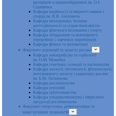
матеріалів в машинобудуванні ім. О.І.
Сідашенка
Кафедра надійності та міцності машин і
споруд ім. В.Я. Аніловича
Кафедра мехатроніки, безпеки
життєдіяльності та управління якістю
Кафедра фізичного виховання і спорту
Кафедра обладнання та інжинірингу
переробних і харчових виробництв
Кафедра фізики та математики
Факультет агрономії та захисту рослин
Кафедра землеробства та гербології
ім. О.М. Можейка
Кафедра генетики, селекції та насінництва
Кафедра зоології, ентомології, фітопатології,
інтегрованого захисту і карантину рослин
ім. Б.М. Литвинова
Кафедра рослинництва
Кафедра агрохімії
Кафедра ґрунтознавства
Кафедра плодовочівництва і зберігання
продукції рослинництва
Факультет енергетики, робототехніки та
комп’ютерних технологій