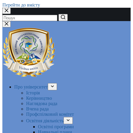
Перейти до вмісту
Немає
результатів
Про університет
Історія
Керівництво
Наглядова рада
Вчена рада
Профспілковий комітет
Освітня діяльність
Освітні програми
Навчальні плани