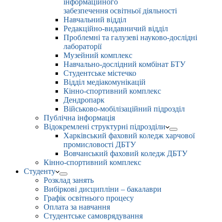
інформаційного
забезпечення освітньої діяльності
Навчальний відділ
Редакційно-видавничий відділ
Проблемні та галузеві науково-дослідні
лабораторії
Музейний комплекс
Навчально-дослідний комбінат БТУ
Студентське містечко
Відділ медіакомунікацій
Кінно-спортивний комплекс
Дендропарк
Військово-мобілізаційний підрозділ
Публічна інформація
Відокремлені структурні підрозділи
Харківський фаховий коледж харчової
промисловості ДБТУ
Вовчанський фаховий коледж ДБТУ
Кінно-спортивний комплекс
Студенту
Розклад занять
Вибіркові дисципліни – бакалаври
Графік освітнього процесу
Оплата за навчання
Студентське самоврядування