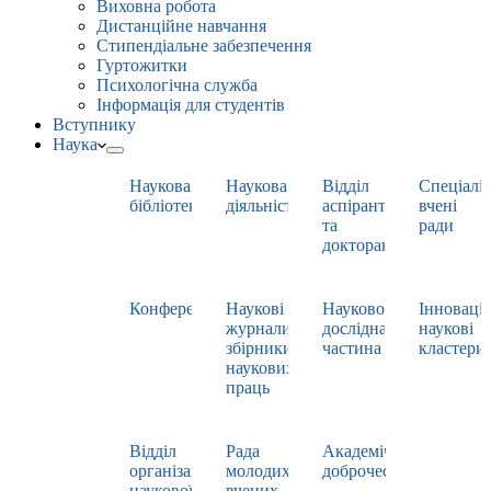
Виховна робота
Дистанційне навчання
Стипендіальне забезпечення
Гуртожитки
Психологічна служба
Інформація для студентів
Вступнику
Наука
Наукова
Наукова
Відділ
Спеціаліз
бібліотека
діяльність
аспірантури
вчені
та
ради
докторантури
Конференції
Наукові
Науково-
Інноваці
журнали,
дослідна
наукові
збірники
частина
кластери
наукових
праць
Відділ
Рада
Академічна
організації
молодих
доброчесність
наукової
вчених