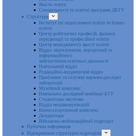
Якість освіти
Спеціальності та освітні програми ДБТУ
Структура
Інститут післядипломної освіти та бізнес-
освіти
Центр робітничих професій, фахової
передвищої та професійної освіти
Центр менеджменту якості освіти
Відділ ліцензування, акредитації та
інформаційного
забезпечення освітньої діяльності
Навчальний відділ
Редакційно-видавничий відділ
Проблемні та галузеві науково-дослідні
лабораторії
Музейний комплекс
Навчально-дослідний комбінат БТУ
Студентське містечко
Відділ медіакомунікацій
Кінно-спортивний комплекс
Дендропарк
Військово-мобілізаційний підрозділ
Публічна інформація
Відокремлені структурні підрозділи