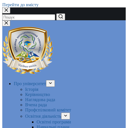
Перейти до вмісту
Немає
результатів
Про університет
Історія
Керівництво
Наглядова рада
Вчена рада
Профспілковий комітет
Освітня діяльність
Освітні програми
Навчальні плани