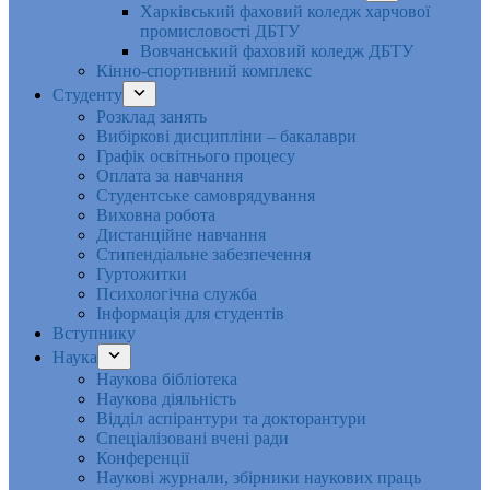
Харківський фаховий коледж харчової
промисловості ДБТУ
Вовчанський фаховий коледж ДБТУ
Кінно-спортивний комплекс
Студенту
Розклад занять
Вибіркові дисципліни – бакалаври
Графік освітнього процесу
Оплата за навчання
Студентське самоврядування
Виховна робота
Дистанційне навчання
Стипендіальне забезпечення
Гуртожитки
Психологічна служба
Інформація для студентів
Вступнику
Наука
Наукова бібліотека
Наукова діяльність
Відділ аспірантури та докторантури
Спеціалізовані вчені ради
Конференції
Наукові журнали, збірники наукових праць