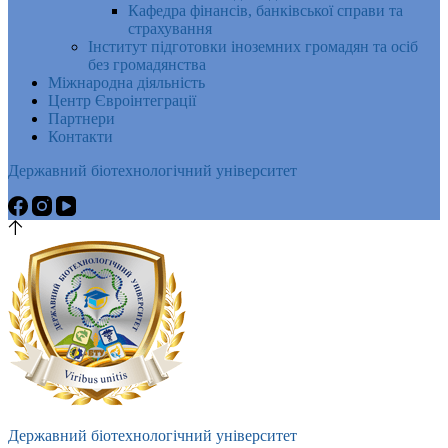
Кафедра фінансів, банківської справи та
страхування
Інститут підготовки іноземних громадян та осіб
без громадянства
Міжнародна діяльність
Центр Євроінтеграції
Партнери
Контакти
Державний біотехнологічний університет
Державний біотехнологічний університет