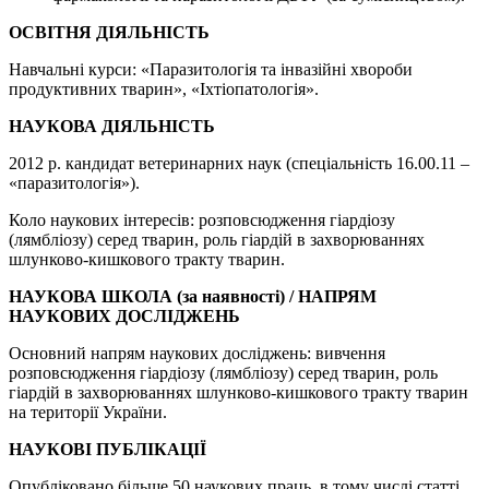
ОСВІТНЯ ДІЯЛЬНІСТЬ
Навчальні курси: «Паразитологія та інвазійні хвороби
продуктивних тварин», «Іхтіопатологія».
НАУКОВА ДІЯЛЬНІСТЬ
2012 р. кандидат ветеринарних наук (спеціальність 16.00.11 –
«паразитологія»).
Коло наукових інтересів: розповсюдження гіардіозу
(лямбліозу) серед тварин, роль гіардій в захворюваннях
шлунково-кишкового тракту тварин.
НАУКОВА ШКОЛА (за наявності) / НАПРЯМ
НАУКОВИХ ДОСЛІДЖЕНЬ
Основний напрям наукових досліджень: вивчення
розповсюдження гіардіозу (лямбліозу) серед тварин, роль
гіардій в захворюваннях шлунково-кишкового тракту тварин
на території України.
НАУКОВІ ПУБЛІКАЦІЇ
Опубліковано більше 50 наукових праць, в тому числі статті,