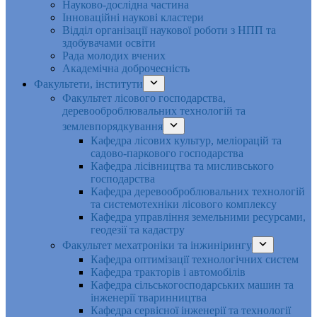
Науково-дослідна частина
Інноваційні наукові кластери
Відділ організації наукової роботи з НПП та
здобувачами освіти
Рада молодих вчених
Академічна доброчесність
Факультети, інститути
Факультет лісового господарства,
деревооброблювальних технологій та
землевпорядкування
Кафедра лісових культур, меліорацій та
садово-паркового господарства
Кафедра лісівництва та мисливського
господарства
Кафедра деревооброблювальних технологій
та системотехніки лісового комплексу
Кафедра управління земельними ресурсами,
геодезії та кадастру
Факультет мехатроніки та інжинірингу
Кафедра оптимізації технологічних систем
Кафедра тракторів і автомобілів
Кафедра сільськогосподарських машин та
інженерії тваринництва
Кафедра cервісної інженерії та технології