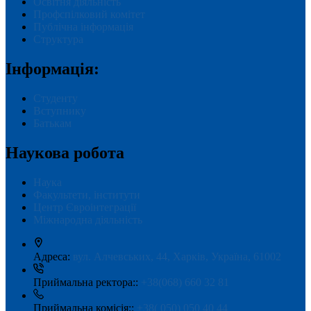
Освітня діяльність
Профспілковий комітет
Публічна інформація
Структура
Інформація:
Студенту
Вступнику
Батькам
Наукова робота
Наука
Факультети, інститути
Центр Євроінтеграції
Міжнародна діяльність
Адреса:
вул. Алчевських, 44, Харків, Україна, 61002
Приймальна ректора::
+38(068) 660 32 81
Приймальна комісія::
+38( 050) 050 40 44