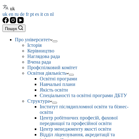
uk
uk
en
ru
de
fr
pt
es
it
cn
nl
Пошук
Про університет
Історія
Керівництво
Наглядова рада
Вчена рада
Профспілковий комітет
Освітня діяльність
Освітні програми
Навчальні плани
Якість освіти
Спеціальності та освітні програми ДБТУ
Структура
Інститут післядипломної освіти та бізнес-
освіти
Центр робітничих професій, фахової
передвищої та професійної освіти
Центр менеджменту якості освіти
Відділ ліцензування, акредитації та