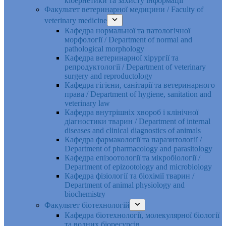
кібернетики та захисту інформації
Факультет ветеринарної медицини / Faculty of
veterinary medicine
Кафедра нормальної та патологічної
морфології / Department of normal and
pathological morphology
Кафедра ветеринарної хірургії та
репродуктології / Department of veterinary
surgery and reproductology
Кафедра гігієни, санітарії та ветеринарного
права / Department of hygiene, sanitation and
veterinary law
Кафедра внутрішніх хвороб і клінічної
діагностики тварин / Department of internal
diseases and clinical diagnostics of animals
Кафедра фармакології та паразитології /
Department of pharmacology and parasitology
Кафедра епізоотології та мікробіології /
Department of epizootology and microbiology
Кафедра фізіології та біохімії тварин /
Department of animal physiology and
biochemistry
Факультет біотехнологій
Кафедра біотехнології, молекулярної біології
та водних біоресурсів