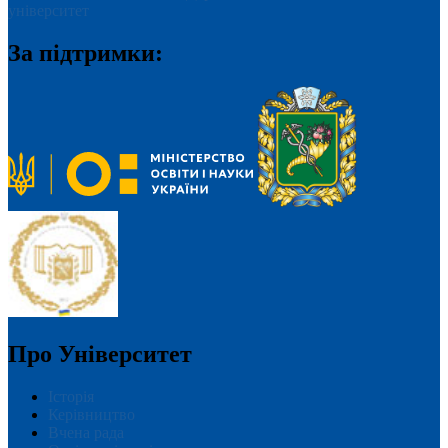
університет
За підтримки:
Про Університет
Історія
Керівництво
Вчена рада