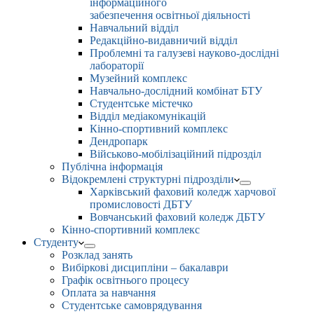
інформаційного
забезпечення освітньої діяльності
Навчальний відділ
Редакційно-видавничий відділ
Проблемні та галузеві науково-дослідні
лабораторії
Музейний комплекс
Навчально-дослідний комбінат БТУ
Студентське містечко
Відділ медіакомунікацій
Кінно-спортивний комплекс
Дендропарк
Військово-мобілізаційний підрозділ
Публічна інформація
Відокремлені структурні підрозділи
Харківський фаховий коледж харчової
промисловості ДБТУ
Вовчанський фаховий коледж ДБТУ
Кінно-спортивний комплекс
Студенту
Розклад занять
Вибіркові дисципліни – бакалаври
Графік освітнього процесу
Оплата за навчання
Студентське самоврядування