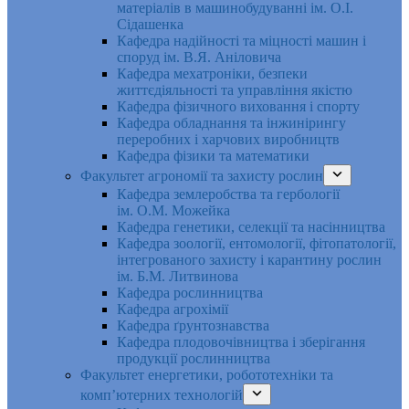
матеріалів в машинобудуванні ім. О.І.
Сідашенка
Кафедра надійності та міцності машин і
споруд ім. В.Я. Аніловича
Кафедра мехатроніки, безпеки
життєдіяльності та управління якістю
Кафедра фізичного виховання і спорту
Кафедра обладнання та інжинірингу
переробних і харчових виробництв
Кафедра фізики та математики
Факультет агрономії та захисту рослин
Кафедра землеробства та гербології
ім. О.М. Можейка
Кафедра генетики, селекції та насінництва
Кафедра зоології, ентомології, фітопатології,
інтегрованого захисту і карантину рослин
ім. Б.М. Литвинова
Кафедра рослинництва
Кафедра агрохімії
Кафедра ґрунтознавства
Кафедра плодовочівництва і зберігання
продукції рослинництва
Факультет енергетики, робототехніки та
комп’ютерних технологій