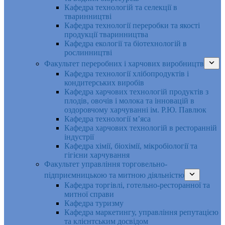
Кафедра технологій та селекції в
тваринництві
Кафедра технології переробки та якості
продукції тваринництва
Кафедра екології та біотехнологій в
рослинництві
Факультет переробних і харчових виробництв
Кафедра технології хлібопродуктів і
кондитерських виробів
Кафедра харчових технологій продуктів з
плодів, овочів і молока та інновацій в
оздоровчому харчуванні ім. Р.Ю. Павлюк
Кафедра технології м’яса
Кафедра харчових технологій в ресторанній
індустрії
Кафедра хімії, біохімії, мікробіології та
гігієни харчування
Факультет управління торговельно-
підприємницькою та митною діяльністю
Кафедра торгівлі, готельно-ресторанної та
митної справи
Кафедра туризму
Кафедра маркетингу, управління репутацією
та клієнтським досвідом