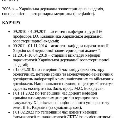
2006 р. – Харківська державна зооветеринарна академія,
спеціальність – ветеринарна медицина (спеціаліст).
КАР’ЄРА
09.2010–01.09.2011 – асистент кафедри хірургії ім.
професора І.О. Калашника Харківської державної
зооветеринарної академії;
09.2011–01.11.2014 – асистент кафедри паразитології
Харківської державної зооветеринарної академії;
11.2014–10.04.2019 – старший викладач кафедри
паразитології Харківської державної зооветеринарної
академії;
з 12.04.2019 по теперішній час завідувачка сектору
біологічних, ветеринарних та молекулярно-генетичних
досліджень лабораторії криміналістичних та військових
досліджень Національного наукового центру «Інститут
судових експертиз ім. Засл. проф. М.С. Бокаріуса»;
з 01.11.2022 по теперішній час доцент кафедри
кримінально-правових дисциплін юридичного
факультету Харківського національного університету
імені В.Н. Каразіна (за сумісництвом);
з 01.02.2023 по теперішній час доцент кафедри
фармакології та паразитології ДБТУ (за сумісництвом).