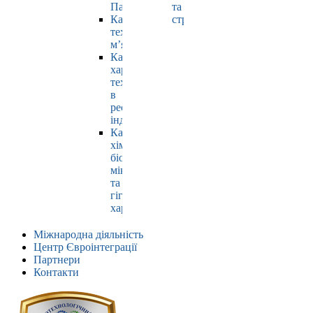
Павлюк
та
Кафедра
страхування
технології
м’яса
Кафедра
харчових
технологій
в
ресторанній
індустрії
Кафедра
хімії,
біохімії,
мікробіології
та
гігієни
харчування
Міжнародна діяльність
Центр Євроінтеграції
Партнери
Контакти