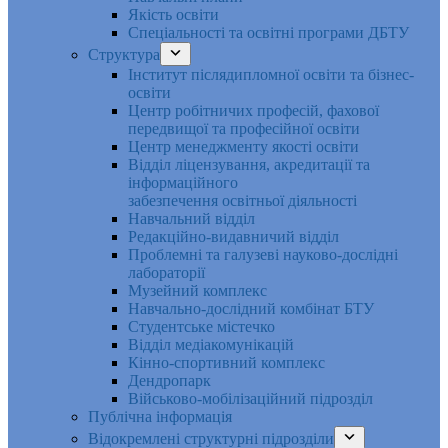
Якість освіти
Спеціальності та освітні програми ДБТУ
Структура
Інститут післядипломної освіти та бізнес-
освіти
Центр робітничих професій, фахової
передвищої та професійної освіти
Центр менеджменту якості освіти
Відділ ліцензування, акредитації та
інформаційного
забезпечення освітньої діяльності
Навчальний відділ
Редакційно-видавничий відділ
Проблемні та галузеві науково-дослідні
лабораторії
Музейний комплекс
Навчально-дослідний комбінат БТУ
Студентське містечко
Відділ медіакомунікацій
Кінно-спортивний комплекс
Дендропарк
Військово-мобілізаційний підрозділ
Публічна інформація
Відокремлені структурні підрозділи