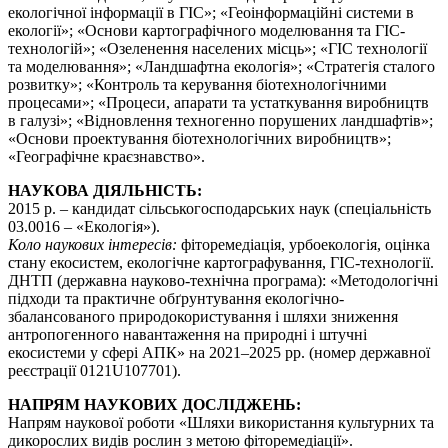
екологічної інформації в ГІС»; «Геоінформаційні системи в
екології»; «Основи картографічного моделювання та ГІС-
технологій»; «Озеленення населених місць»; «ГІС технології
та моделювання»; «Ландшафтна екологія»; «Стратегія сталого
розвитку»; «Контроль та керування біотехнологічними
процесами»; «Процеси, апарати та устаткування виробництв
в галузі»; «Відновлення техногенно порушених ландшафтів»;
«Основи проектування біотехнологічних виробництв»;
«Географічне краєзнавство».
НАУКОВА ДІЯЛЬНІСТЬ:
2015 р. – кандидат сільськогосподарських наук (спеціальність
03.0016 – «Екологія»).
Коло наукових інтересів:
фіторемедіація, урбоекологія, оцінка
стану екосистем, екологічне картографування, ГІС-технології.
ДНТП (державна науково-технічна програма): «Методологічні
підходи та практичне обґрунтування екологічно-
збалансованого природокористування і шляхи зниження
антропогенного навантаження на природні і штучні
екосистеми у сфері АПК» на 2021–2025 рр. (номер державної
реєстрації 0121U107701).
НАПРЯМ НАУКОВИХ ДОСЛІДЖЕНЬ:
Напрям наукової роботи «Шляхи використання культурних та
дикорослих видів рослин з метою фіторемедіації».