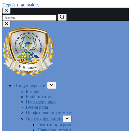
Перейти до вмісту
Немає
результатів
Про університет
Історія
Керівництво
Наглядова рада
Вчена рада
Профспілковий комітет
Освітня діяльність
Освітні програми
Навчальні плани