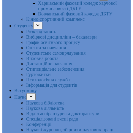
Харківський фаховий коледж харчової
промисловості ДБТУ
Вовчанський фаховий коледж ДБТУ
Кінно-спортивний комплекс
Студенту
Розклад занять
Вибіркові дисципліни – бакалаври
Графік освітнього процесу
Оплата за навчання
Студентське самоврядування
Виховна робота
Дистанційне навчання
Стипендіальне забезпечення
Гуртожитки
Психологічна служба
Інформація для студентів
Вступнику
Наука
Наукова бібліотека
Наукова діяльність
Відділ аспірантури та докторантури
Спеціалізовані вчені ради
Конференції
Наукові журнали, збірники наукових праць