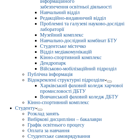
інформаційного
забезпечення освітньої діяльності
Навчальний відділ
Редакційно-видавничий відділ
Проблемні та галузеві науково-дослідні
лабораторії
Музейний комплекс
Навчально-дослідний комбінат БТУ
Студентське містечко
Відділ медіакомунікацій
Кінно-спортивний комплекс
Дендропарк
Військово-мобілізаційний підрозділ
Публічна інформація
Відокремлені структурні підрозділи
Харківський фаховий коледж харчової
промисловості ДБТУ
Вовчанський фаховий коледж ДБТУ
Кінно-спортивний комплекс
Студенту
Розклад занять
Вибіркові дисципліни – бакалаври
Графік освітнього процесу
Оплата за навчання
Студентське самоврядування