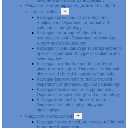
кібернетики та захисту інформації
Факультет ветеринарної медицини / Faculty of
veterinary medicine
Кафедра нормальної та патологічної
морфології / Department of normal and
pathological morphology
Кафедра ветеринарної хірургії та
репродуктології / Department of veterinary
surgery and reproductology
Кафедра гігієни, санітарії та ветеринарного
права / Department of hygiene, sanitation and
veterinary law
Кафедра внутрішніх хвороб і клінічної
діагностики тварин / Department of internal
diseases and clinical diagnostics of animals
Кафедра фармакології та паразитології /
Department of pharmacology and parasitology
Кафедра епізоотології та мікробіології /
Department of epizootology and microbiology
Кафедра фізіології та біохімії тварин /
Department of animal physiology and
biochemistry
Факультет біотехнологій
Кафедра біотехнології, молекулярної біології
та водних біоресурсів