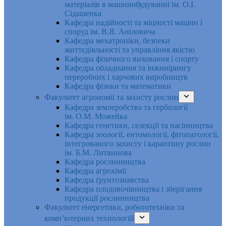
матеріалів в машинобудуванні ім. О.І.
Сідашенка
Кафедра надійності та міцності машин і
споруд ім. В.Я. Аніловича
Кафедра мехатроніки, безпеки
життєдіяльності та управління якістю
Кафедра фізичного виховання і спорту
Кафедра обладнання та інжинірингу
переробних і харчових виробництв
Кафедра фізики та математики
Факультет агрономії та захисту рослин
Кафедра землеробства та гербології
ім. О.М. Можейка
Кафедра генетики, селекції та насінництва
Кафедра зоології, ентомології, фітопатології,
інтегрованого захисту і карантину рослин
ім. Б.М. Литвинова
Кафедра рослинництва
Кафедра агрохімії
Кафедра ґрунтознавства
Кафедра плодовочівництва і зберігання
продукції рослинництва
Факультет енергетики, робототехніки та
комп’ютерних технологій