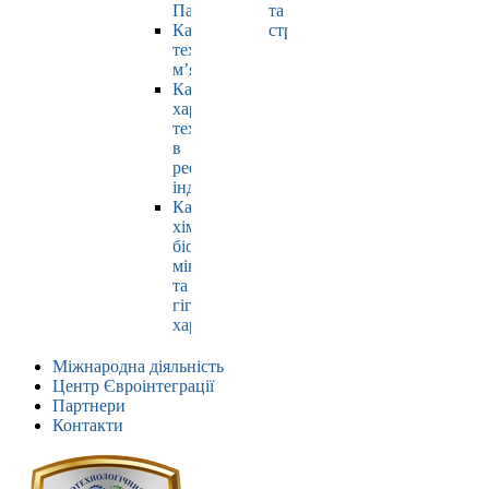
Павлюк
та
Кафедра
страхування
технології
м’яса
Кафедра
харчових
технологій
в
ресторанній
індустрії
Кафедра
хімії,
біохімії,
мікробіології
та
гігієни
харчування
Міжнародна діяльність
Центр Євроінтеграції
Партнери
Контакти