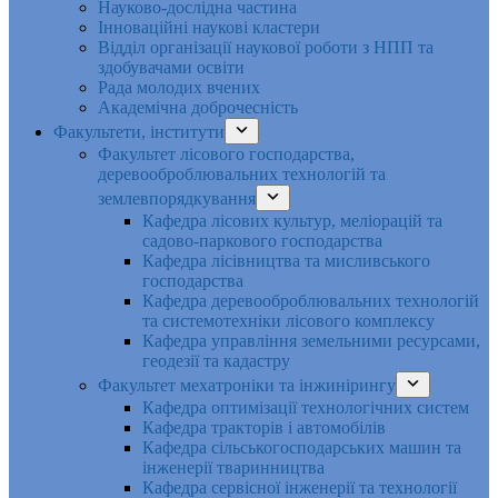
Науково-дослідна частина
Інноваційні наукові кластери
Відділ організації наукової роботи з НПП та
здобувачами освіти
Рада молодих вчених
Академічна доброчесність
Факультети, інститути
Факультет лісового господарства,
деревооброблювальних технологій та
землевпорядкування
Кафедра лісових культур, меліорацій та
садово-паркового господарства
Кафедра лісівництва та мисливського
господарства
Кафедра деревооброблювальних технологій
та системотехніки лісового комплексу
Кафедра управління земельними ресурсами,
геодезії та кадастру
Факультет мехатроніки та інжинірингу
Кафедра оптимізації технологічних систем
Кафедра тракторів і автомобілів
Кафедра сільськогосподарських машин та
інженерії тваринництва
Кафедра cервісної інженерії та технології