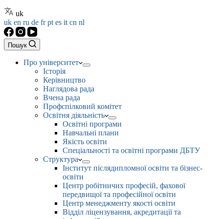
uk
uk
en
ru
de
fr
pt
es
it
cn
nl
Пошук
Про університет
Історія
Керівництво
Наглядова рада
Вчена рада
Профспілковий комітет
Освітня діяльність
Освітні програми
Навчальні плани
Якість освіти
Спеціальності та освітні програми ДБТУ
Структура
Інститут післядипломної освіти та бізнес-
освіти
Центр робітничих професій, фахової
передвищої та професійної освіти
Центр менеджменту якості освіти
Відділ ліцензування, акредитації та