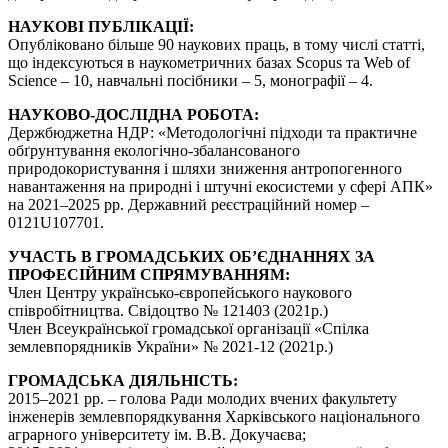
НАУКОВІ ПУБЛІКАЦІЇ:
Опубліковано більше 90 наукових праць, в тому числі статті,
що індексуються в наукометричних базах Scopus та Web of
Science – 10, навчальні посібники – 5, монографії – 4.
НАУКОВО-ДОСЛІДНА РОБОТА:
Держбюджетна НДР: «Методологічні підходи та практичне
обґрунтування екологічно-збалансованого
природокористування і шляхи зниження антропогенного
навантаження на природні і штучні екосистеми у сфері АПК»
на 2021–2025 рр. Державний реєстраційний номер –
0121U107701.
УЧАСТЬ В ГРОМАДСЬКИХ ОБ’ЄДНАННЯХ ЗА
ПРОФЕСІЙНИМ СПРЯМУВАННЯМ:
Член Центру українсько-європейського наукового
співробітництва. Свідоцтво № 121403 (2021р.)
Член Всеукраїнської громадської організації «Спілка
землевпорядників України» № 2021-12 (2021р.)
ГРОМАДСЬКА ДІЯЛЬНІСТЬ:
2015–2021 рр. – голова Ради молодих вчених факультету
інженерів землевпорядкування Харківського національного
аграрного університету ім. В.В. Докучаєва;