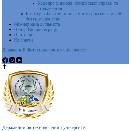
Кафедра фінансів, банківської справи та
страхування
Інститут підготовки іноземних громадян та осіб
без громадянства
Міжнародна діяльність
Центр Євроінтеграції
Партнери
Контакти
Державний біотехнологічний університет
Державний біотехнологічний університет