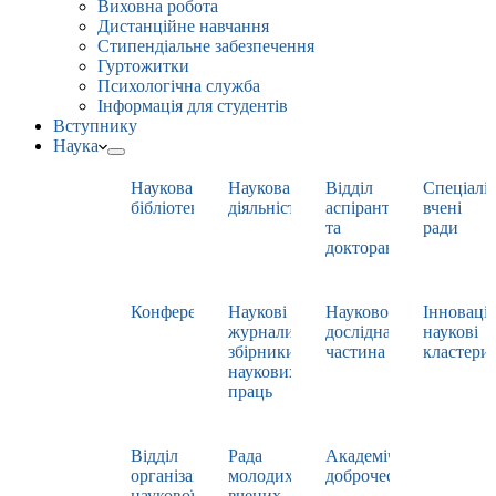
Виховна робота
Дистанційне навчання
Стипендіальне забезпечення
Гуртожитки
Психологічна служба
Інформація для студентів
Вступнику
Наука
Наукова
Наукова
Відділ
Спеціаліз
бібліотека
діяльність
аспірантури
вчені
та
ради
докторантури
Конференції
Наукові
Науково-
Інноваці
журнали,
дослідна
наукові
збірники
частина
кластери
наукових
праць
Відділ
Рада
Академічна
організації
молодих
доброчесність
наукової
вчених