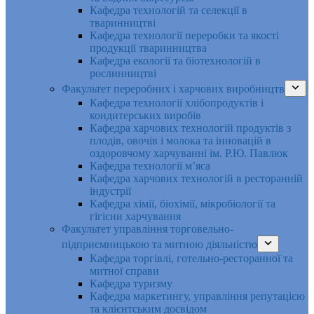
Кафедра технологій та селекції в
тваринництві
Кафедра технології переробки та якості
продукції тваринництва
Кафедра екології та біотехнологій в
рослинництві
Факультет переробних і харчових виробництв
Кафедра технології хлібопродуктів і
кондитерських виробів
Кафедра харчових технологій продуктів з
плодів, овочів і молока та інновацій в
оздоровчому харчуванні ім. Р.Ю. Павлюк
Кафедра технології м’яса
Кафедра харчових технологій в ресторанній
індустрії
Кафедра хімії, біохімії, мікробіології та
гігієни харчування
Факультет управління торговельно-
підприємницькою та митною діяльністю
Кафедра торгівлі, готельно-ресторанної та
митної справи
Кафедра туризму
Кафедра маркетингу, управління репутацією
та клієнтським досвідом