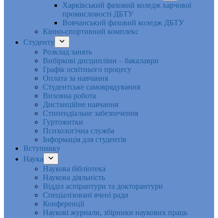
Харківський фаховий коледж харчової
промисловості ДБТУ
Вовчанський фаховий коледж ДБТУ
Кінно-спортивний комплекс
Студенту
Розклад занять
Вибіркові дисципліни – бакалаври
Графік освітнього процесу
Оплата за навчання
Студентське самоврядування
Виховна робота
Дистанційне навчання
Стипендіальне забезпечення
Гуртожитки
Психологічна служба
Інформація для студентів
Вступнику
Наука
Наукова бібліотека
Наукова діяльність
Відділ аспірантури та докторантури
Спеціалізовані вчені ради
Конференції
Наукові журнали, збірники наукових праць