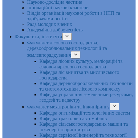
Науково-дослідна частина
Інноваційні наукові кластери
Відділ організації наукової роботи з НПП та
здобувачами освіти
Рада молодих вчених
Академічна доброчесність
Факультети, інститути
Факультет лісового господарства,
деревооброблювальних технологій та
землевпорядкування
Кафедра лісових культур, меліорацій та
садово-паркового господарства
Кафедра лісівництва та мисливського
господарства
Кафедра деревооброблювальних технологій
та системотехніки лісового комплексу
Кафедра управління земельними ресурсами,
геодезії та кадастру
Факультет мехатроніки та інжинірингу
Кафедра оптимізації технологічних систем
Кафедра тракторів і автомобілів
Кафедра сільськогосподарських машин та
інженерії тваринництва
Кафедра cервісної інженерії та технології