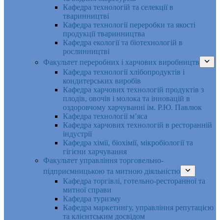
Кафедра технологій та селекції в
тваринництві
Кафедра технології переробки та якості
продукції тваринництва
Кафедра екології та біотехнологій в
рослинництві
Факультет переробних і харчових виробництв
Кафедра технології хлібопродуктів і
кондитерських виробів
Кафедра харчових технологій продуктів з
плодів, овочів і молока та інновацій в
оздоровчому харчуванні ім. Р.Ю. Павлюк
Кафедра технології м’яса
Кафедра харчових технологій в ресторанній
індустрії
Кафедра хімії, біохімії, мікробіології та
гігієни харчування
Факультет управління торговельно-
підприємницькою та митною діяльністю
Кафедра торгівлі, готельно-ресторанної та
митної справи
Кафедра туризму
Кафедра маркетингу, управління репутацією
та клієнтським досвідом