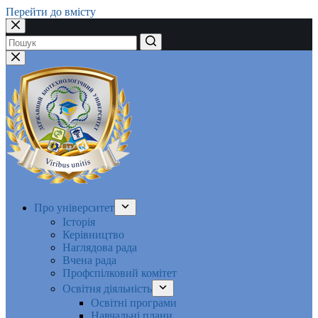
Перейти до вмісту
Немає
результатів
Про університет
Історія
Керівництво
Наглядова рада
Вчена рада
Профспілковий комітет
Освітня діяльність
Освітні програми
Навчальні плани