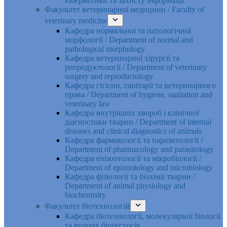
кібернетики та захисту інформації
Факультет ветеринарної медицини / Faculty of
veterinary medicine
Кафедра нормальної та патологічної
морфології / Department of normal and
pathological morphology
Кафедра ветеринарної хірургії та
репродуктології / Department of veterinary
surgery and reproductology
Кафедра гігієни, санітарії та ветеринарного
права / Department of hygiene, sanitation and
veterinary law
Кафедра внутрішніх хвороб і клінічної
діагностики тварин / Department of internal
diseases and clinical diagnostics of animals
Кафедра фармакології та паразитології /
Department of pharmacology and parasitology
Кафедра епізоотології та мікробіології /
Department of epizootology and microbiology
Кафедра фізіології та біохімії тварин /
Department of animal physiology and
biochemistry
Факультет біотехнологій
Кафедра біотехнології, молекулярної біології
та водних біоресурсів