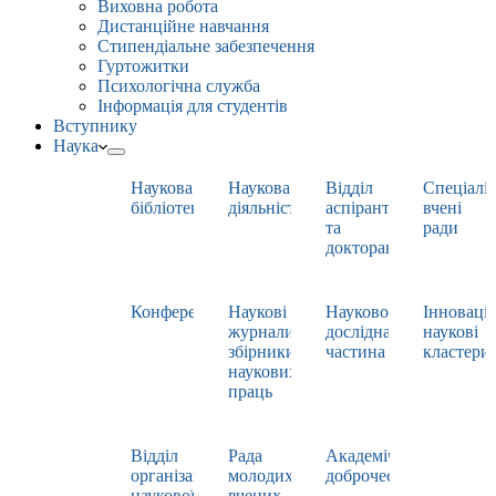
Виховна робота
Дистанційне навчання
Стипендіальне забезпечення
Гуртожитки
Психологічна служба
Інформація для студентів
Вступнику
Наука
Наукова
Наукова
Відділ
Спеціаліз
бібліотека
діяльність
аспірантури
вчені
та
ради
докторантури
Конференції
Наукові
Науково-
Інноваці
журнали,
дослідна
наукові
збірники
частина
кластери
наукових
праць
Відділ
Рада
Академічна
організації
молодих
доброчесність
наукової
вчених