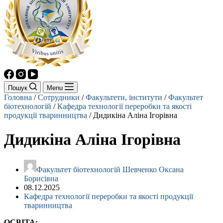
Пошук
Menu
Головна
/
Сотрудники
/
Факультети, інститути
/
Факультет
біотехнологій
/
Кафедра технології переробки та якості
продукції тваринництва
/
Дидикіна Аліна Ігорівна
Дидикіна Аліна Ігорівна
Факультет біотехнологій Шевченко Оксана
Борисівна
08.12.2025
Кафедра технології переробки та якості продукції
тваринництва
ОСВІТА: