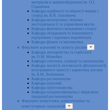
матеріалів в машинобудуванні ім. О.І.
Сідашенка
Кафедра надійності та міцності машин і
споруд ім. В.Я. Аніловича
Кафедра мехатроніки, безпеки
життєдіяльності та управління якістю
Кафедра фізичного виховання і спорту
Кафедра обладнання та інжинірингу
переробних і харчових виробництв
Кафедра фізики та математики
Факультет агрономії та захисту рослин
Кафедра землеробства та гербології
ім. О.М. Можейка
Кафедра генетики, селекції та насінництва
Кафедра зоології, ентомології, фітопатології,
інтегрованого захисту і карантину рослин
ім. Б.М. Литвинова
Кафедра рослинництва
Кафедра агрохімії
Кафедра ґрунтознавства
Кафедра плодовочівництва і зберігання
продукції рослинництва
Факультет енергетики, робототехніки та
комп’ютерних технологій