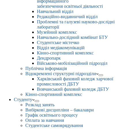
інформаційного
забезпечення освітньої діяльності
Навчальний відділ
Редакційно-видавничий відділ
Проблемні та галузеві науково-дослідні
лабораторії
Музейний комплекс
Навчально-дослідний комбінат БТУ
Студентське містечко
Відділ медіакомунікацій
Кінно-спортивний комплекс
Дендропарк
Військово-мобілізаційний підрозділ
Публічна інформація
Відокремлені структурні підрозділи
Харківський фаховий коледж харчової
промисловості ДБТУ
Вовчанський фаховий коледж ДБТУ
Кінно-спортивний комплекс
Студенту
Розклад занять
Вибіркові дисципліни – бакалаври
Графік освітнього процесу
Оплата за навчання
Студентське самоврядування