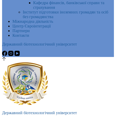
Кафедра фінансів, банківської справи та
страхування
Інститут підготовки іноземних громадян та осіб
без громадянства
Міжнародна діяльність
Центр Євроінтеграції
Партнери
Контакти
Державний біотехнологічний університет
Державний біотехнологічний університет