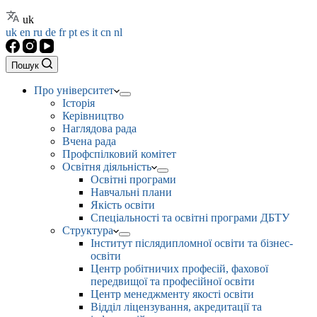
uk
uk
en
ru
de
fr
pt
es
it
cn
nl
Пошук
Про університет
Історія
Керівництво
Наглядова рада
Вчена рада
Профспілковий комітет
Освітня діяльність
Освітні програми
Навчальні плани
Якість освіти
Спеціальності та освітні програми ДБТУ
Структура
Інститут післядипломної освіти та бізнес-
освіти
Центр робітничих професій, фахової
передвищої та професійної освіти
Центр менеджменту якості освіти
Відділ ліцензування, акредитації та