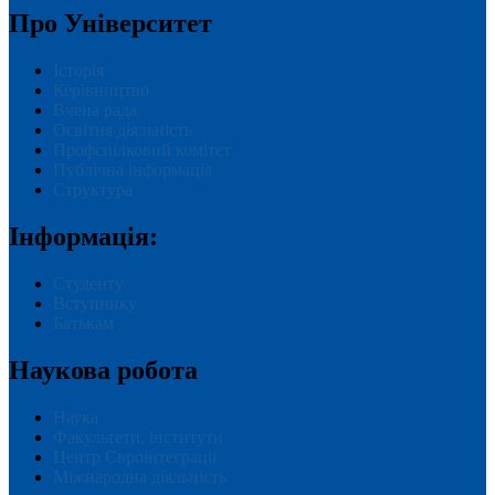
Про Університет
Історія
Керівництво
Вчена рада
Освітня діяльність
Профспілковий комітет
Публічна інформація
Структура
Інформація:
Студенту
Вступнику
Батькам
Наукова робота
Наука
Факультети, інститути
Центр Євроінтеграції
Міжнародна діяльність