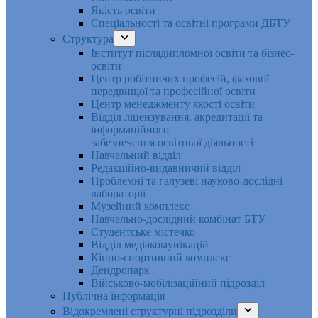
Якість освіти
Спеціальності та освітні програми ДБТУ
Структура
Інститут післядипломної освіти та бізнес-
освіти
Центр робітничих професій, фахової
передвищої та професійної освіти
Центр менеджменту якості освіти
Відділ ліцензування, акредитації та
інформаційного
забезпечення освітньої діяльності
Навчальний відділ
Редакційно-видавничий відділ
Проблемні та галузеві науково-дослідні
лабораторії
Музейний комплекс
Навчально-дослідний комбінат БТУ
Студентське містечко
Відділ медіакомунікацій
Кінно-спортивний комплекс
Дендропарк
Військово-мобілізаційний підрозділ
Публічна інформація
Відокремлені структурні підрозділи