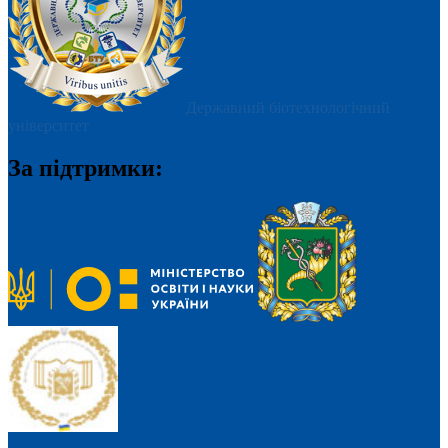
Державний біотехнологічний
університет
За підтримки: