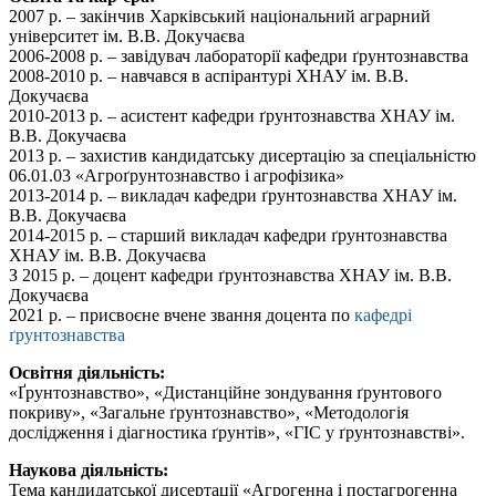
2007 р. – закінчив Харківський національний аграрний
університет ім. В.В. Докучаєва
2006-2008 р. – завідувач лабораторії кафедри ґрунтознавства
2008-2010 р. – навчався в аспірантурі ХНАУ ім. В.В.
Докучаєва
2010-2013 р. – асистент кафедри ґрунтознавства ХНАУ ім.
В.В. Докучаєва
2013 р. – захистив кандидатську дисертацію за спеціальністю
06.01.03 «Агроґрунтознавство і агрофізика»
2013-2014 р. – викладач кафедри ґрунтознавства ХНАУ ім.
В.В. Докучаєва
2014-2015 р. – старший викладач кафедри ґрунтознавства
ХНАУ ім. В.В. Докучаєва
З 2015 р. – доцент кафедри ґрунтознавства ХНАУ ім. В.В.
Докучаєва
2021 р. – присвоєне вчене звання доцента по
кафедрі
ґрунтознавства
Освітня діяльність:
«Ґрунтознавство», «Дистанційне зондування ґрунтового
покриву», «Загальне ґрунтознавство», «Методологія
дослідження і діагностика ґрунтів», «ГІС у ґрунтознавстві».
Наукова діяльність:
Тема кандидатської дисертації «Агрогенна і постагрогенна