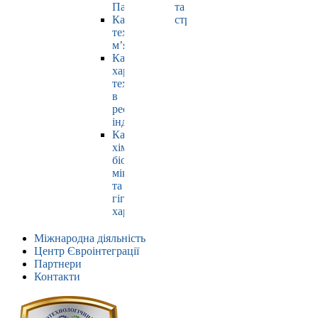
Павлюк
та
Кафедра
страхування
технології
м’яса
Кафедра
харчових
технологій
в
ресторанній
індустрії
Кафедра
хімії,
біохімії,
мікробіології
та
гігієни
харчування
Міжнародна діяльність
Центр Євроінтеграції
Партнери
Контакти