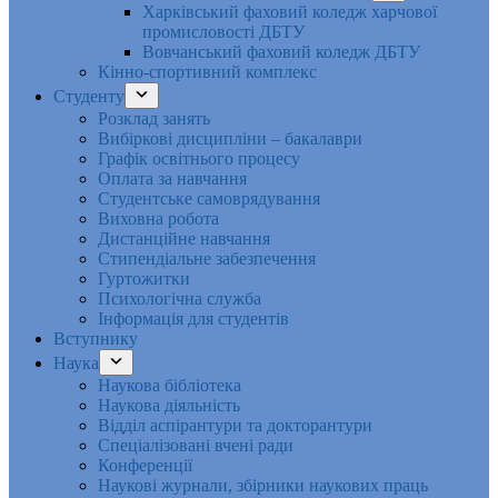
Харківський фаховий коледж харчової
промисловості ДБТУ
Вовчанський фаховий коледж ДБТУ
Кінно-спортивний комплекс
Студенту
Розклад занять
Вибіркові дисципліни – бакалаври
Графік освітнього процесу
Оплата за навчання
Студентське самоврядування
Виховна робота
Дистанційне навчання
Стипендіальне забезпечення
Гуртожитки
Психологічна служба
Інформація для студентів
Вступнику
Наука
Наукова бібліотека
Наукова діяльність
Відділ аспірантури та докторантури
Спеціалізовані вчені ради
Конференції
Наукові журнали, збірники наукових праць