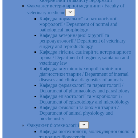
кібернетики та захисту інформації
Факультет ветеринарної медицини / Faculty of
veterinary medicine
Кафедра нормальної та патологічної
морфології / Department of normal and
pathological morphology
Кафедра ветеринарної хірургії та
репродуктології / Department of veterinary
surgery and reproductology
Кафедра гігієни, санітарії та ветеринарного
права / Department of hygiene, sanitation and
veterinary law
Кафедра внутрішніх хвороб і клінічної
діагностики тварин / Department of internal
diseases and clinical diagnostics of animals
Кафедра фармакології та паразитології /
Department of pharmacology and parasitology
Кафедра епізоотології та мікробіології /
Department of epizootology and microbiology
Кафедра фізіології та біохімії тварин /
Department of animal physiology and
biochemistry
Факультет біотехнологій
Кафедра біотехнології, молекулярної біології
та водних біоресурсів