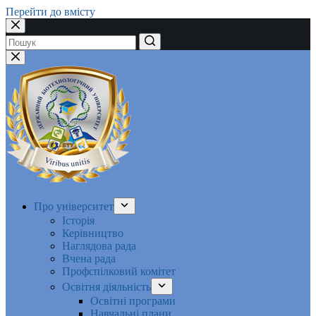
Перейти до вмісту
Немає
результатів
Про університет
Історія
Керівництво
Наглядова рада
Вчена рада
Профспілковий комітет
Освітня діяльність
Освітні програми
Навчальні плани