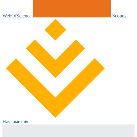
WebOfScience
Scopus
Наукометрія