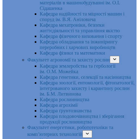
матеріалів в машинобудуванні ім. О.І.
Сідашенка
Кафедра надійності та міцності машин і
споруд ім. В.Я. Аніловича
Кафедра мехатроніки, безпеки
життєдіяльності та управління якістю
Кафедра фізичного виховання і спорту
Кафедра обладнання та інжинірингу
переробних і харчових виробництв
Кафедра фізики та математики
Факультет агрономії та захисту рослин
Кафедра землеробства та гербології
ім. О.М. Можейка
Кафедра генетики, селекції та насінництва
Кафедра зоології, ентомології, фітопатології,
інтегрованого захисту і карантину рослин
ім. Б.М. Литвинова
Кафедра рослинництва
Кафедра агрохімії
Кафедра ґрунтознавства
Кафедра плодовочівництва і зберігання
продукції рослинництва
Факультет енергетики, робототехніки та
комп’ютерних технологій