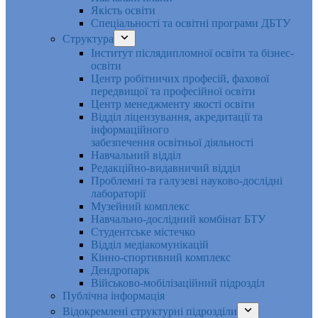
Якість освіти
Спеціальності та освітні програми ДБТУ
Структура
Інститут післядипломної освіти та бізнес-
освіти
Центр робітничих професій, фахової
передвищої та професійної освіти
Центр менеджменту якості освіти
Відділ ліцензування, акредитації та
інформаційного
забезпечення освітньої діяльності
Навчальний відділ
Редакційно-видавничий відділ
Проблемні та галузеві науково-дослідні
лабораторії
Музейний комплекс
Навчально-дослідний комбінат БТУ
Студентське містечко
Відділ медіакомунікацій
Кінно-спортивний комплекс
Дендропарк
Військово-мобілізаційний підрозділ
Публічна інформація
Відокремлені структурні підрозділи