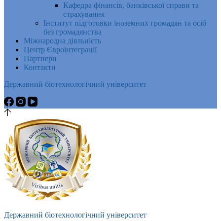
Кафедра фінансів, банківської справи та
страхування
Інститут підготовки іноземних громадян та осіб
без громадянства
Міжнародна діяльність
Центр Євроінтеграції
Партнери
Контакти
Державний біотехнологічний університет
Державний біотехнологічний університет