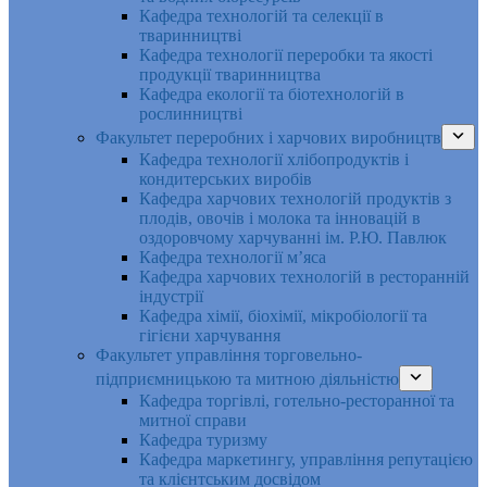
Кафедра технологій та селекції в
тваринництві
Кафедра технології переробки та якості
продукції тваринництва
Кафедра екології та біотехнологій в
рослинництві
Факультет переробних і харчових виробництв
Кафедра технології хлібопродуктів і
кондитерських виробів
Кафедра харчових технологій продуктів з
плодів, овочів і молока та інновацій в
оздоровчому харчуванні ім. Р.Ю. Павлюк
Кафедра технології м’яса
Кафедра харчових технологій в ресторанній
індустрії
Кафедра хімії, біохімії, мікробіології та
гігієни харчування
Факультет управління торговельно-
підприємницькою та митною діяльністю
Кафедра торгівлі, готельно-ресторанної та
митної справи
Кафедра туризму
Кафедра маркетингу, управління репутацією
та клієнтським досвідом