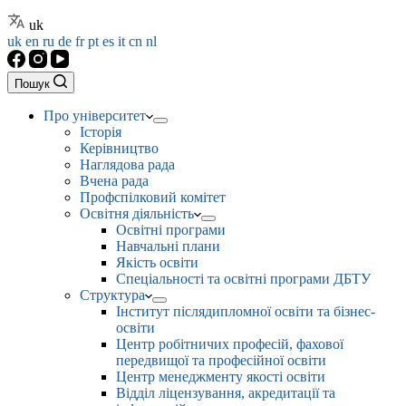
uk
uk
en
ru
de
fr
pt
es
it
cn
nl
Пошук
Про університет
Історія
Керівництво
Наглядова рада
Вчена рада
Профспілковий комітет
Освітня діяльність
Освітні програми
Навчальні плани
Якість освіти
Спеціальності та освітні програми ДБТУ
Структура
Інститут післядипломної освіти та бізнес-
освіти
Центр робітничих професій, фахової
передвищої та професійної освіти
Центр менеджменту якості освіти
Відділ ліцензування, акредитації та