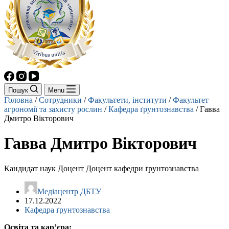
Пошук
Menu
Головна
/
Сотрудники
/
Факультети, інститути
/
Факультет
агрономії та захисту рослин
/
Кафедра ґрунтознавства
/
Гавва
Дмитро Вікторович
Гавва Дмитро Вікторович
Кандидат наук Доцент Доцент кафедри ґрунтознавства
Mедіацентр ДБТУ
17.12.2022
Кафедра ґрунтознавства
Освіта та кар’єра
: