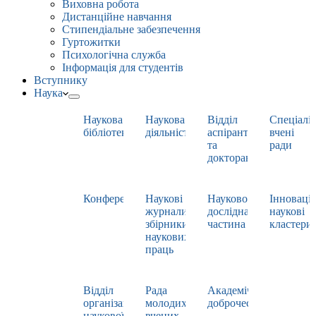
Виховна робота
Дистанційне навчання
Стипендіальне забезпечення
Гуртожитки
Психологічна служба
Інформація для студентів
Вступнику
Наука
Наукова
Наукова
Відділ
Спеціаліз
бібліотека
діяльність
аспірантури
вчені
та
ради
докторантури
Конференції
Наукові
Науково-
Інноваці
журнали,
дослідна
наукові
збірники
частина
кластери
наукових
праць
Відділ
Рада
Академічна
організації
молодих
доброчесність
наукової
вчених