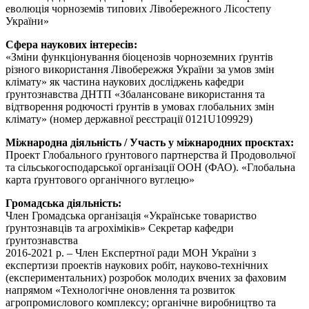
еволюція чорноземів типових Лівобережного Лісостепу
України»
Сфера наукових інтересів:
«Зміни функціонування біоценозів чорноземних ґрунтів
різного використання Лівобережжя України за умов змін
клімату» як частина наукових досліджень кафедри
ґрунтознавства ДНТП «Збалансоване використання та
відтворення родючості ґрунтів в умовах глобальних змін
клімату» (номер державної реєстрації 0121U109929)
Міжнародна діяльність / Участь у міжнародних проєктах:
Проект Глобального ґрунтового партнерства й Продовольчої
та сільськогосподарської організації ООН (ФАО). «Глобальна
карта ґрунтового органічного вуглецю»
Громадська діяльність:
Член Громадська організація «Українське товариство
ґрунтознавців та агрохіміків» Секретар кафедри
ґрунтознавства
2016-2021 р. – Член Експертної ради МОН України з
експертизи проектів наукових робіт, науково-технічних
(експериментальних) розробок молодих вчених за фаховим
напрямом «Технологічне оновлення та розвиток
агропромислового комплексу; органічне виробництво та