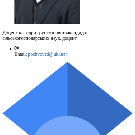
Доцент кафедри ґрунтознавства
кандидат
сільськогосподарських наук, доцент
Email:
pochvoved@ukr.net