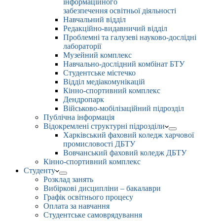
інформаційного
забезпечення освітньої діяльності
Навчальний відділ
Редакційно-видавничий відділ
Проблемні та галузеві науково-дослідні
лабораторії
Музейний комплекс
Навчально-дослідний комбінат БТУ
Студентське містечко
Відділ медіакомунікацій
Кінно-спортивний комплекс
Дендропарк
Військово-мобілізаційний підрозділ
Публічна інформація
Відокремлені структурні підрозділи
Харківський фаховий коледж харчової
промисловості ДБТУ
Вовчанський фаховий коледж ДБТУ
Кінно-спортивний комплекс
Студенту
Розклад занять
Вибіркові дисципліни – бакалаври
Графік освітнього процесу
Оплата за навчання
Студентське самоврядування