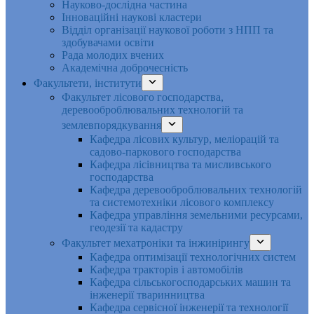
Науково-дослідна частина
Інноваційні наукові кластери
Відділ організації наукової роботи з НПП та
здобувачами освіти
Рада молодих вчених
Академічна доброчесність
Факультети, інститути
Факультет лісового господарства,
деревооброблювальних технологій та
землевпорядкування
Кафедра лісових культур, меліорацій та
садово-паркового господарства
Кафедра лісівництва та мисливського
господарства
Кафедра деревооброблювальних технологій
та системотехніки лісового комплексу
Кафедра управління земельними ресурсами,
геодезії та кадастру
Факультет мехатроніки та інжинірингу
Кафедра оптимізації технологічних систем
Кафедра тракторів і автомобілів
Кафедра сільськогосподарських машин та
інженерії тваринництва
Кафедра cервісної інженерії та технології