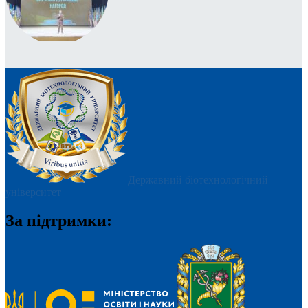
Державний біотехнологічний
університет
За підтримки: