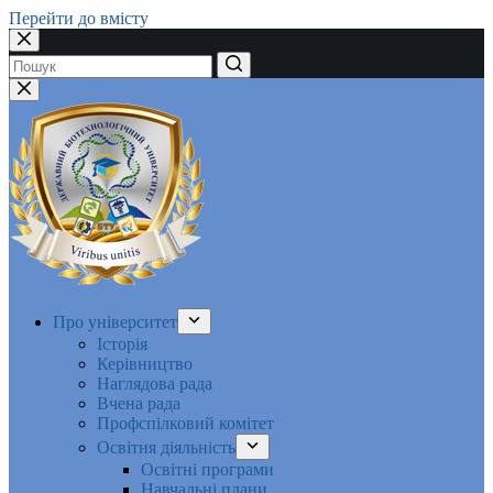
Перейти до вмісту
Немає
результатів
Про університет
Історія
Керівництво
Наглядова рада
Вчена рада
Профспілковий комітет
Освітня діяльність
Освітні програми
Навчальні плани