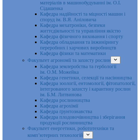
матеріалів в машинобудуванні ім. О.І.
Сідашенка
Кафедра надійності та міцності машин і
споруд ім. В.Я. Аніловича
Кафедра мехатроніки, безпеки
життєдіяльності та управління якістю
Кафедра фізичного виховання і спорту
Кафедра обладнання та інжинірингу
переробних і харчових виробництв
Кафедра фізики та математики
Факультет агрономії та захисту рослин
Кафедра землеробства та гербології
ім. О.М. Можейка
Кафедра генетики, селекції та насінництва
Кафедра зоології, ентомології, фітопатології,
інтегрованого захисту і карантину рослин
ім. Б.М. Литвинова
Кафедра рослинництва
Кафедра агрохімії
Кафедра ґрунтознавства
Кафедра плодовочівництва і зберігання
продукції рослинництва
Факультет енергетики, робототехніки та
комп’ютерних технологій