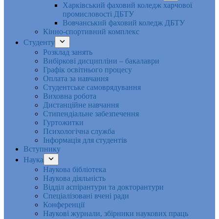
Харківський фаховий коледж харчової
промисловості ДБТУ
Вовчанський фаховий коледж ДБТУ
Кінно-спортивний комплекс
Студенту
Розклад занять
Вибіркові дисципліни – бакалаври
Графік освітнього процесу
Оплата за навчання
Студентське самоврядування
Виховна робота
Дистанційне навчання
Стипендіальне забезпечення
Гуртожитки
Психологічна служба
Інформація для студентів
Вступнику
Наука
Наукова бібліотека
Наукова діяльність
Відділ аспірантури та докторантури
Спеціалізовані вчені ради
Конференції
Наукові журнали, збірники наукових праць