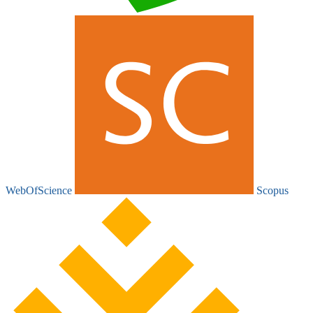
WebOfScience
Scopus