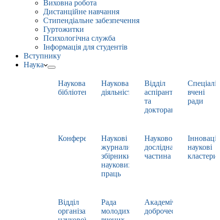
Виховна робота
Дистанційне навчання
Стипендіальне забезпечення
Гуртожитки
Психологічна служба
Інформація для студентів
Вступнику
Наука
Наукова
Наукова
Відділ
Спеціаліз
бібліотека
діяльність
аспірантури
вчені
та
ради
докторантури
Конференції
Наукові
Науково-
Інноваці
журнали,
дослідна
наукові
збірники
частина
кластери
наукових
праць
Відділ
Рада
Академічна
організації
молодих
доброчесність
наукової
вчених