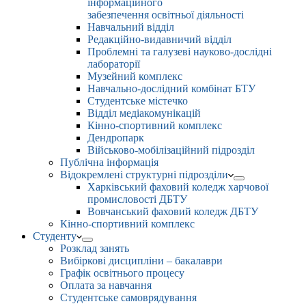
інформаційного
забезпечення освітньої діяльності
Навчальний відділ
Редакційно-видавничий відділ
Проблемні та галузеві науково-дослідні
лабораторії
Музейний комплекс
Навчально-дослідний комбінат БТУ
Студентське містечко
Відділ медіакомунікацій
Кінно-спортивний комплекс
Дендропарк
Військово-мобілізаційний підрозділ
Публічна інформація
Відокремлені структурні підрозділи
Харківський фаховий коледж харчової
промисловості ДБТУ
Вовчанський фаховий коледж ДБТУ
Кінно-спортивний комплекс
Студенту
Розклад занять
Вибіркові дисципліни – бакалаври
Графік освітнього процесу
Оплата за навчання
Студентське самоврядування