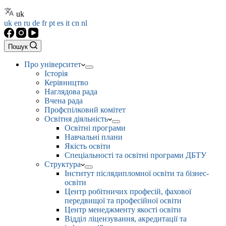
uk
uk
en
ru
de
fr
pt
es
it
cn
nl
Пошук
Про університет
Історія
Керівництво
Наглядова рада
Вчена рада
Профспілковий комітет
Освітня діяльність
Освітні програми
Навчальні плани
Якість освіти
Спеціальності та освітні програми ДБТУ
Структура
Інститут післядипломної освіти та бізнес-
освіти
Центр робітничих професій, фахової
передвищої та професійної освіти
Центр менеджменту якості освіти
Відділ ліцензування, акредитації та