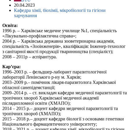
20.04.2023
Кафедра хімії, біохімії, мікробіології та гігієни
харчування
Освіта:
1996 р. – Харківське медичне училище №1, спеціальність
«Лікувально-профілактична справа»;
2004 р. – Харківська державна зооветеринарна академія,
спеціальність «Зооінженерія», кваліфікація: Інженер-технолог
з санітарної якості продукції тваринництва (спеціаліст);
2008 – 2011р – аспірантура.
Кар’єра:
1996–2003 р. – фельдшер-лаборант паразитологічної
лабораторії Ленінського р-ну м. Харків;
2003–2009 р.– помічник лікаря-паразитолога Харківської
обласної санепідемстанції;
2009–2014 р. – ст. викладач кафедри медичної паразитології та
тропічних хвороб Харківської медичної академії
післядипломної освіти (ХМАПО);
2014 – 2015 р.– доцент кафедри медичної паразитології та
тропічних хвороб (ХМАПО);
2015 – 2018 р.– доцент кафедри біології з основами генетики
Національного фармацевтичного університету;
2018 – 2021 р. – доцент кафедри хімії, мікробіології та гігієни