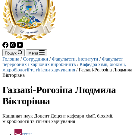
Пошук
Menu
Головна
/
Сотрудники
/
Факультети, інститути
/
Факультет
переробних і харчових виробництв
/
Кафедра хімії, біохімії,
мікробіології та гігієни харчування
/
Газзаві-Рогозіна Людмила
Вікторівна
Газзаві-Рогозіна Людмила
Вікторівна
Кандидат наук Доцент Доцент кафедри хімії, біохімії,
мікробіології та гігієни харчування
BTU