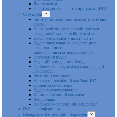
Якість освіти
Спеціальності та освітні програми ДБТУ
Структура
Інститут післядипломної освіти та бізнес-
освіти
Центр робітничих професій, фахової
передвищої та професійної освіти
Центр менеджменту якості освіти
Відділ ліцензування, акредитації та
інформаційного
забезпечення освітньої діяльності
Навчальний відділ
Редакційно-видавничий відділ
Проблемні та галузеві науково-дослідні
лабораторії
Музейний комплекс
Навчально-дослідний комбінат БТУ
Студентське містечко
Відділ медіакомунікацій
Кінно-спортивний комплекс
Дендропарк
Військово-мобілізаційний підрозділ
Публічна інформація
Відокремлені структурні підрозділи