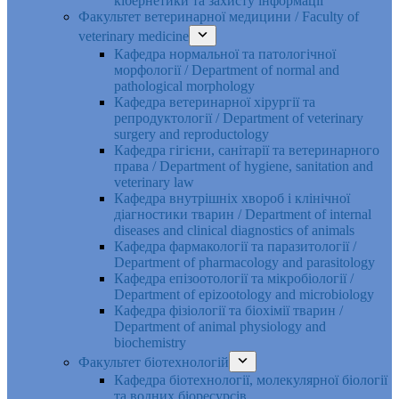
кібернетики та захисту інформації
Факультет ветеринарної медицини / Faculty of
veterinary medicine
Кафедра нормальної та патологічної
морфології / Department of normal and
pathological morphology
Кафедра ветеринарної хірургії та
репродуктології / Department of veterinary
surgery and reproductology
Кафедра гігієни, санітарії та ветеринарного
права / Department of hygiene, sanitation and
veterinary law
Кафедра внутрішніх хвороб і клінічної
діагностики тварин / Department of internal
diseases and clinical diagnostics of animals
Кафедра фармакології та паразитології /
Department of pharmacology and parasitology
Кафедра епізоотології та мікробіології /
Department of epizootology and microbiology
Кафедра фізіології та біохімії тварин /
Department of animal physiology and
biochemistry
Факультет біотехнологій
Кафедра біотехнології, молекулярної біології
та водних біоресурсів