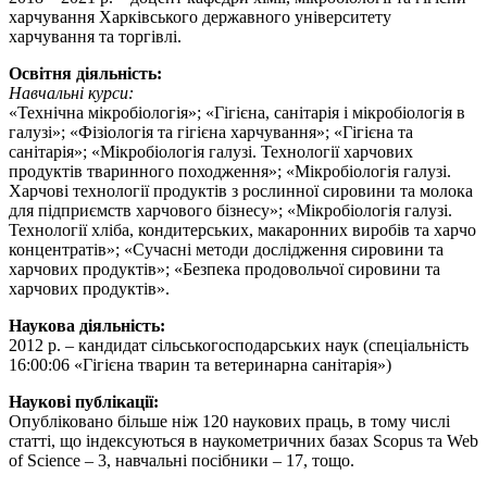
харчування Харківського державного університету
харчування та торгівлі.
Освітня діяльність:
Навчальні курси:
«Технічна мікробіологія»; «Гігієна, санітарія і мікробіологія в
галузі»; «Фізіологія та гігієна харчування»; «Гігієна та
санітарія»; «Мікробіологія галузі. Технології харчових
продуктів тваринного походження»; «Мікробіологія галузі.
Харчові технології продуктів з рослинної сировини та молока
для підприємств харчового бізнесу»; «Мікробіологія галузі.
Технології хліба, кондитерських, макаронних виробів та харчо
концентратів»; «Сучасні методи дослідження сировини та
харчових продуктів»; «Безпека продовольчої сировини та
харчових продуктів».
Наукова діяльність:
2012 р. – кандидат сільськогосподарських наук (спеціальність
16:00:06 «Гігієна тварин та ветеринарна санітарія»)
Наукові публікації:
Опубліковано більше ніж 120 наукових праць, в тому числі
статті, що індексуються в наукометричних базах Scopus та Web
of Science – 3, навчальні посібники – 17, тощо.