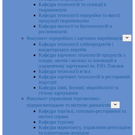
Кафедра технологій та селекції в
тваринництві
Кафедра технології переробки та якості
продукції тваринництва
Кафедра екології та біотехнологій в
рослинництві
Факультет переробних і харчових виробництв
Кафедра технології хлібопродуктів і
кондитерських виробів
Кафедра харчових технологій продуктів з
плодів, овочів і молока та інновацій в
оздоровчому харчуванні ім. Р.Ю. Павлюк
Кафедра технології м’яса
Кафедра харчових технологій в ресторанній
індустрії
Кафедра хімії, біохімії, мікробіології та
гігієни харчування
Факультет управління торговельно-
підприємницькою та митною діяльністю
Кафедра торгівлі, готельно-ресторанної та
митної справи
Кафедра туризму
Кафедра маркетингу, управління репутацією
та клієнтським досвідом