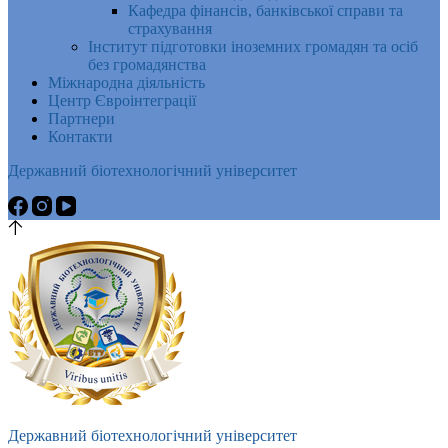
Кафедра фінансів, банківської справи та
страхування
Інститут підготовки іноземних громадян та осіб
без громадянства
Міжнародна діяльність
Центр Євроінтеграції
Партнери
Контакти
Державний біотехнологічний університет
Державний біотехнологічний університет