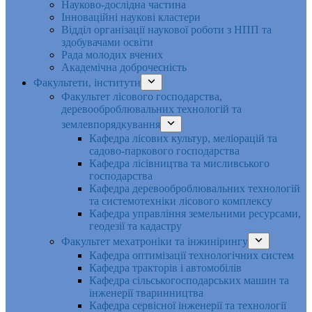
Науково-дослідна частина
Інноваційні наукові кластери
Відділ організації наукової роботи з НПП та
здобувачами освіти
Рада молодих вчених
Академічна доброчесність
Факультети, інститути
Факультет лісового господарства,
деревооброблювальних технологій та
землевпорядкування
Кафедра лісових культур, меліорацій та
садово-паркового господарства
Кафедра лісівництва та мисливського
господарства
Кафедра деревооброблювальних технологій
та системотехніки лісового комплексу
Кафедра управління земельними ресурсами,
геодезії та кадастру
Факультет мехатроніки та інжинірингу
Кафедра оптимізації технологічних систем
Кафедра тракторів і автомобілів
Кафедра сільськогосподарських машин та
інженерії тваринництва
Кафедра cервісної інженерії та технології