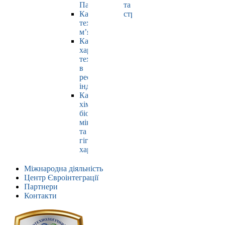
Павлюк
та
Кафедра
страхування
технології
м’яса
Кафедра
харчових
технологій
в
ресторанній
індустрії
Кафедра
хімії,
біохімії,
мікробіології
та
гігієни
харчування
Міжнародна діяльність
Центр Євроінтеграції
Партнери
Контакти