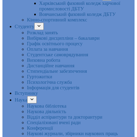
Харківський фаховий коледж харчової
промисловості ДБТУ
Вовчанський фаховий коледж ДБТУ
Кінно-спортивний комплекс
Студенту
Розклад занять
Вибіркові дисципліни – бакалаври
Графік освітнього процесу
Оплата за навчання
Студентське самоврядування
Виховна робота
Дистанційне навчання
Стипендіальне забезпечення
Гуртожитки
Психологічна служба
Інформація для студентів
Вступнику
Наука
Наукова бібліотека
Наукова діяльність
Відділ аспірантури та докторантури
Спеціалізовані вчені ради
Конференції
Наукові журнали, збірники наукових праць