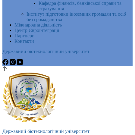
Кафедра фінансів, банківської справи та
страхування
Інститут підготовки іноземних громадян та осіб
без громадянства
Міжнародна діяльність
Центр Євроінтеграції
Партнери
Контакти
Державний біотехнологічний університет
Державний біотехнологічний університет