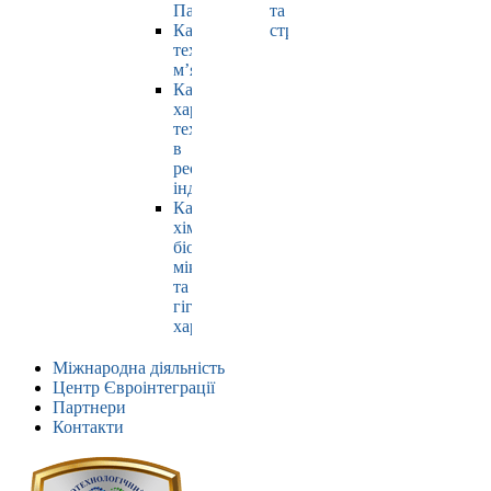
Павлюк
та
Кафедра
страхування
технології
м’яса
Кафедра
харчових
технологій
в
ресторанній
індустрії
Кафедра
хімії,
біохімії,
мікробіології
та
гігієни
харчування
Міжнародна діяльність
Центр Євроінтеграції
Партнери
Контакти