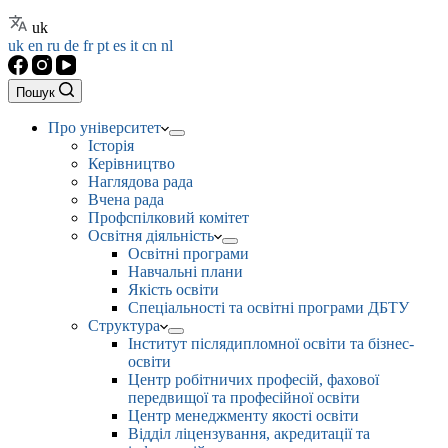
uk
uk
en
ru
de
fr
pt
es
it
cn
nl
Пошук
Про університет
Історія
Керівництво
Наглядова рада
Вчена рада
Профспілковий комітет
Освітня діяльність
Освітні програми
Навчальні плани
Якість освіти
Спеціальності та освітні програми ДБТУ
Структура
Інститут післядипломної освіти та бізнес-
освіти
Центр робітничих професій, фахової
передвищої та професійної освіти
Центр менеджменту якості освіти
Відділ ліцензування, акредитації та