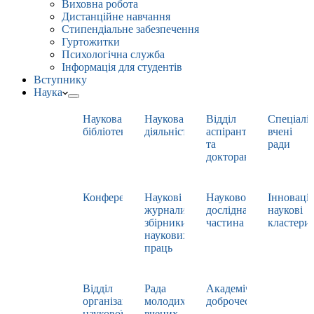
Виховна робота
Дистанційне навчання
Стипендіальне забезпечення
Гуртожитки
Психологічна служба
Інформація для студентів
Вступнику
Наука
Наукова
Наукова
Відділ
Спеціаліз
бібліотека
діяльність
аспірантури
вчені
та
ради
докторантури
Конференції
Наукові
Науково-
Інноваці
журнали,
дослідна
наукові
збірники
частина
кластери
наукових
праць
Відділ
Рада
Академічна
організації
молодих
доброчесність
наукової
вчених