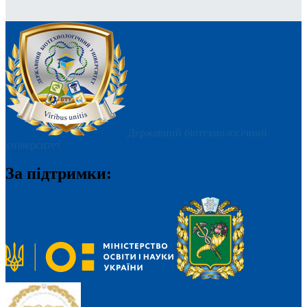
Державний біотехнологічний
університет
За підтримки: