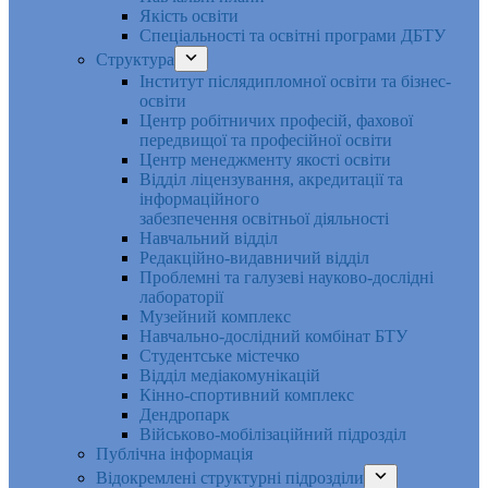
Якість освіти
Спеціальності та освітні програми ДБТУ
Структура
Інститут післядипломної освіти та бізнес-
освіти
Центр робітничих професій, фахової
передвищої та професійної освіти
Центр менеджменту якості освіти
Відділ ліцензування, акредитації та
інформаційного
забезпечення освітньої діяльності
Навчальний відділ
Редакційно-видавничий відділ
Проблемні та галузеві науково-дослідні
лабораторії
Музейний комплекс
Навчально-дослідний комбінат БТУ
Студентське містечко
Відділ медіакомунікацій
Кінно-спортивний комплекс
Дендропарк
Військово-мобілізаційний підрозділ
Публічна інформація
Відокремлені структурні підрозділи