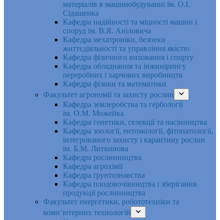
матеріалів в машинобудуванні ім. О.І.
Сідашенка
Кафедра надійності та міцності машин і
споруд ім. В.Я. Аніловича
Кафедра мехатроніки, безпеки
життєдіяльності та управління якістю
Кафедра фізичного виховання і спорту
Кафедра обладнання та інжинірингу
переробних і харчових виробництв
Кафедра фізики та математики
Факультет агрономії та захисту рослин
Кафедра землеробства та гербології
ім. О.М. Можейка
Кафедра генетики, селекції та насінництва
Кафедра зоології, ентомології, фітопатології,
інтегрованого захисту і карантину рослин
ім. Б.М. Литвинова
Кафедра рослинництва
Кафедра агрохімії
Кафедра ґрунтознавства
Кафедра плодовочівництва і зберігання
продукції рослинництва
Факультет енергетики, робототехніки та
комп’ютерних технологій