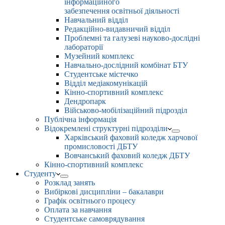
інформаційного
забезпечення освітньої діяльності
Навчальний відділ
Редакційно-видавничий відділ
Проблемні та галузеві науково-дослідні
лабораторії
Музейний комплекс
Навчально-дослідний комбінат БТУ
Студентське містечко
Відділ медіакомунікацій
Кінно-спортивний комплекс
Дендропарк
Військово-мобілізаційний підрозділ
Публічна інформація
Відокремлені структурні підрозділи
Харківський фаховий коледж харчової
промисловості ДБТУ
Вовчанський фаховий коледж ДБТУ
Кінно-спортивний комплекс
Студенту
Розклад занять
Вибіркові дисципліни – бакалаври
Графік освітнього процесу
Оплата за навчання
Студентське самоврядування