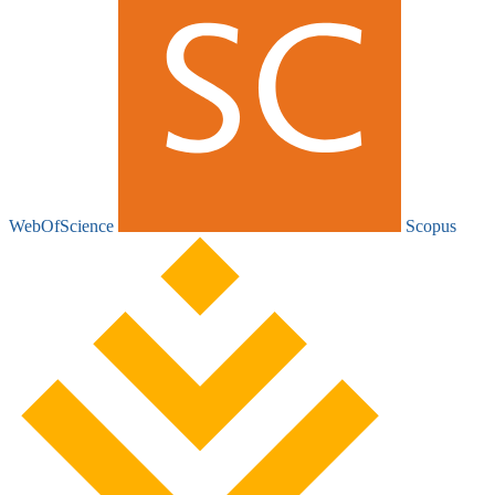
WebOfScience
Scopus