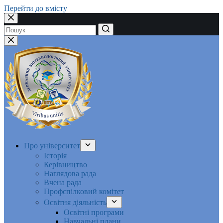
Перейти до вмісту
Немає
результатів
Про університет
Історія
Керівництво
Наглядова рада
Вчена рада
Профспілковий комітет
Освітня діяльність
Освітні програми
Навчальні плани