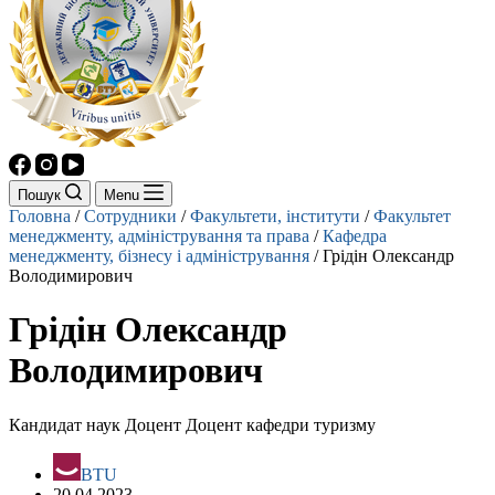
Пошук
Menu
Головна
/
Сотрудники
/
Факультети, інститути
/
Факультет
менеджменту, адміністрування та права
/
Кафедра
менеджменту, бізнесу і адміністрування
/
Грідін Олександр
Володимирович
Грідін Олександр
Володимирович
Кандидат наук Доцент Доцент кафедри туризму
BTU
20.04.2023