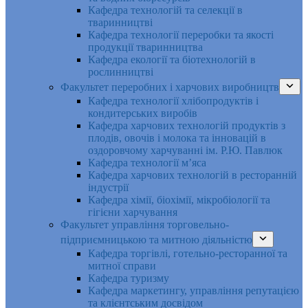
Кафедра технологій та селекції в
тваринництві
Кафедра технології переробки та якості
продукції тваринництва
Кафедра екології та біотехнологій в
рослинництві
Факультет переробних і харчових виробництв
Кафедра технології хлібопродуктів і
кондитерських виробів
Кафедра харчових технологій продуктів з
плодів, овочів і молока та інновацій в
оздоровчому харчуванні ім. Р.Ю. Павлюк
Кафедра технології м’яса
Кафедра харчових технологій в ресторанній
індустрії
Кафедра хімії, біохімії, мікробіології та
гігієни харчування
Факультет управління торговельно-
підприємницькою та митною діяльністю
Кафедра торгівлі, готельно-ресторанної та
митної справи
Кафедра туризму
Кафедра маркетингу, управління репутацією
та клієнтським досвідом