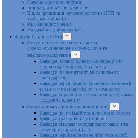
Науково-дослідна частина
Інноваційні наукові кластери
Відділ організації наукової роботи з НПП та
здобувачами освіти
Рада молодих вчених
Академічна доброчесність
Факультети, інститути
Факультет лісового господарства,
деревооброблювальних технологій та
землевпорядкування
Кафедра лісових культур, меліорацій та
садово-паркового господарства
Кафедра лісівництва та мисливського
господарства
Кафедра деревооброблювальних технологій
та системотехніки лісового комплексу
Кафедра управління земельними ресурсами,
геодезії та кадастру
Факультет мехатроніки та інжинірингу
Кафедра оптимізації технологічних систем
Кафедра тракторів і автомобілів
Кафедра сільськогосподарських машин та
інженерії тваринництва
Кафедра cервісної інженерії та технології