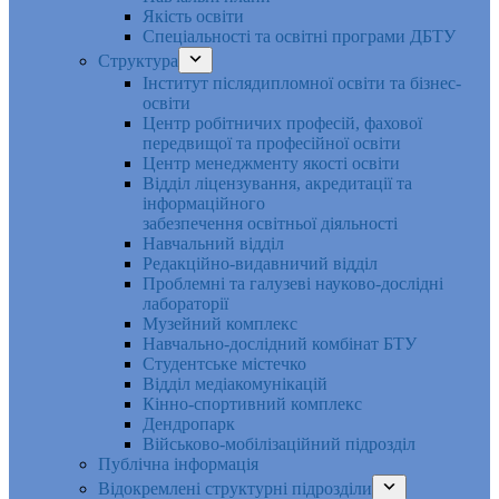
Якість освіти
Спеціальності та освітні програми ДБТУ
Структура
Інститут післядипломної освіти та бізнес-
освіти
Центр робітничих професій, фахової
передвищої та професійної освіти
Центр менеджменту якості освіти
Відділ ліцензування, акредитації та
інформаційного
забезпечення освітньої діяльності
Навчальний відділ
Редакційно-видавничий відділ
Проблемні та галузеві науково-дослідні
лабораторії
Музейний комплекс
Навчально-дослідний комбінат БТУ
Студентське містечко
Відділ медіакомунікацій
Кінно-спортивний комплекс
Дендропарк
Військово-мобілізаційний підрозділ
Публічна інформація
Відокремлені структурні підрозділи