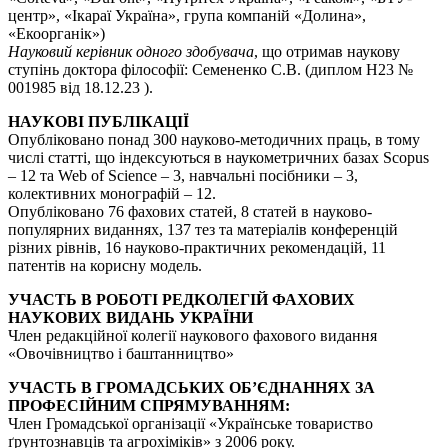
центр», «Ікараї Україна», група компаній «Долина»,
«Екоорганік»)
Науковий керівник одного здобувача
, що отримав наукову
ступінь доктора філософії: Семененко С.В. (диплом Н23 №
001985 від 18.12.23 ).
НАУКОВІ ПУБЛІКАЦІЇ
Опубліковано понад 300 науково-методичних праць, в тому
числі статті, що індексуються в наукометричних базах Scopus
– 12 та Web of Science – 3, навчальні посібники – 3,
колективних монографій – 12.
Опубліковано 76 фахових статей, 8 статей в науково-
популярних виданнях, 137 тез та матеріалів конференцій
різних рівнів, 16 науково-практичних рекомендацій, 11
патентів на корисну модель.
УЧАСТЬ В РОБОТІ РЕДКОЛЕГІЙ ФАХОВИХ
НАУКОВИХ ВИДАНЬ УКРАЇНИ
Член редакційної колегії наукового фахового видання
«Овочівництво і баштанництво»
УЧАСТЬ В ГРОМАДСЬКИХ ОБ’ЄДНАННЯХ ЗА
ПРОФЕСІЙНИМ СПРЯМУВАННЯМ:
Член Громадської організації «Українське товариство
ґрунтознавців та агрохіміків» з 2006 року.