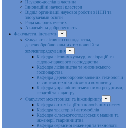
Науково-дослідна частина
Інноваційні наукові кластери
Відділ організації наукової роботи з НПП та
здобувачами освіти
Рада молодих вчених
Академічна доброчесність
Факультети, інститути
Факультет лісового господарства,
деревооброблювальних технологій та
землевпорядкування
Кафедра лісових культур, меліорацій та
садово-паркового господарства
Кафедра лісівництва та мисливського
господарства
Кафедра деревооброблювальних технологій
та системотехніки лісового комплексу
Кафедра управління земельними ресурсами,
геодезії та кадастру
Факультет мехатроніки та інжинірингу
Кафедра оптимізації технологічних систем
Кафедра тракторів і автомобілів
Кафедра сільськогосподарських машин та
інженерії тваринництва
Кафедра cервісної інженерії та технології