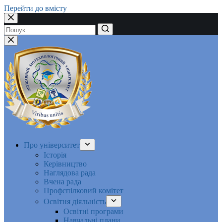
Перейти до вмісту
Немає
результатів
Про університет
Історія
Керівництво
Наглядова рада
Вчена рада
Профспілковий комітет
Освітня діяльність
Освітні програми
Навчальні плани