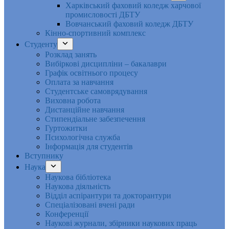
Харківський фаховий коледж харчової
промисловості ДБТУ
Вовчанський фаховий коледж ДБТУ
Кінно-спортивний комплекс
Студенту
Розклад занять
Вибіркові дисципліни – бакалаври
Графік освітнього процесу
Оплата за навчання
Студентське самоврядування
Виховна робота
Дистанційне навчання
Стипендіальне забезпечення
Гуртожитки
Психологічна служба
Інформація для студентів
Вступнику
Наука
Наукова бібліотека
Наукова діяльність
Відділ аспірантури та докторантури
Спеціалізовані вчені ради
Конференції
Наукові журнали, збірники наукових праць