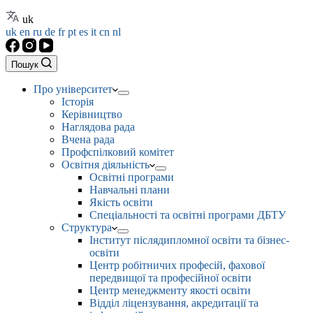
uk
uk
en
ru
de
fr
pt
es
it
cn
nl
Пошук
Про університет
Історія
Керівництво
Наглядова рада
Вчена рада
Профспілковий комітет
Освітня діяльність
Освітні програми
Навчальні плани
Якість освіти
Спеціальності та освітні програми ДБТУ
Структура
Інститут післядипломної освіти та бізнес-
освіти
Центр робітничих професій, фахової
передвищої та професійної освіти
Центр менеджменту якості освіти
Відділ ліцензування, акредитації та