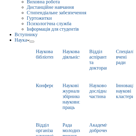
Виховна робота
Дистанційне навчання
Стипендіальне забезпечення
Гуртожитки
Психологічна служба
Інформація для студентів
Вступнику
Наука
Наукова
Наукова
Відділ
Спеціаліз
бібліотека
діяльність
аспірантури
вчені
та
ради
докторантури
Конференції
Наукові
Науково-
Інноваці
журнали,
дослідна
наукові
збірники
частина
кластери
наукових
праць
Відділ
Рада
Академічна
організації
молодих
доброчесність
наукової
вчених