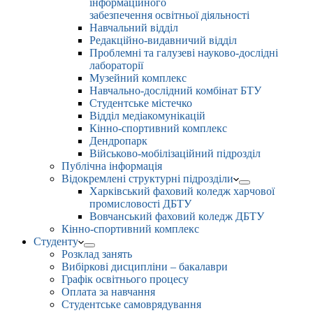
інформаційного
забезпечення освітньої діяльності
Навчальний відділ
Редакційно-видавничий відділ
Проблемні та галузеві науково-дослідні
лабораторії
Музейний комплекс
Навчально-дослідний комбінат БТУ
Студентське містечко
Відділ медіакомунікацій
Кінно-спортивний комплекс
Дендропарк
Військово-мобілізаційний підрозділ
Публічна інформація
Відокремлені структурні підрозділи
Харківський фаховий коледж харчової
промисловості ДБТУ
Вовчанський фаховий коледж ДБТУ
Кінно-спортивний комплекс
Студенту
Розклад занять
Вибіркові дисципліни – бакалаври
Графік освітнього процесу
Оплата за навчання
Студентське самоврядування