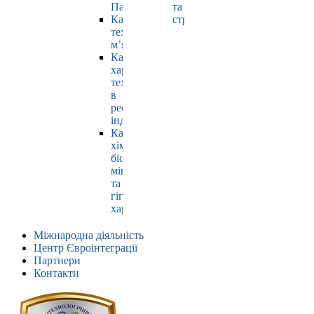
Павлюк
та
Кафедра
страхування
технології
м’яса
Кафедра
харчових
технологій
в
ресторанній
індустрії
Кафедра
хімії,
біохімії,
мікробіології
та
гігієни
харчування
Міжнародна діяльність
Центр Євроінтеграції
Партнери
Контакти