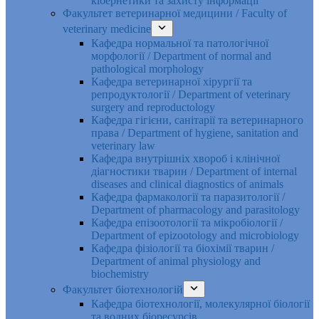
кібернетики та захисту інформації
Факультет ветеринарної медицини / Faculty of
veterinary medicine
Кафедра нормальної та патологічної
морфології / Department of normal and
pathological morphology
Кафедра ветеринарної хірургії та
репродуктології / Department of veterinary
surgery and reproductology
Кафедра гігієни, санітарії та ветеринарного
права / Department of hygiene, sanitation and
veterinary law
Кафедра внутрішніх хвороб і клінічної
діагностики тварин / Department of internal
diseases and clinical diagnostics of animals
Кафедра фармакології та паразитології /
Department of pharmacology and parasitology
Кафедра епізоотології та мікробіології /
Department of epizootology and microbiology
Кафедра фізіології та біохімії тварин /
Department of animal physiology and
biochemistry
Факультет біотехнологій
Кафедра біотехнології, молекулярної біології
та водних біоресурсів