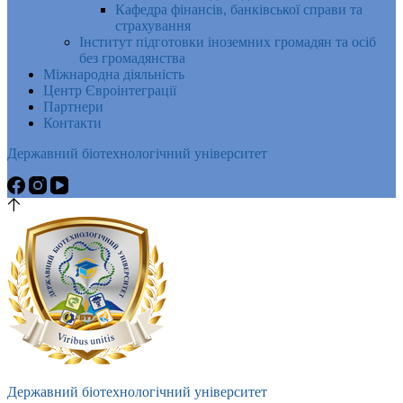
Кафедра фінансів, банківської справи та
страхування
Інститут підготовки іноземних громадян та осіб
без громадянства
Міжнародна діяльність
Центр Євроінтеграції
Партнери
Контакти
Державний біотехнологічний університет
Державний біотехнологічний університет