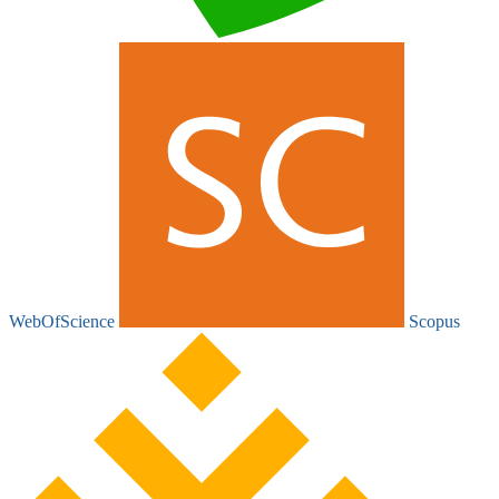
WebOfScience
Scopus