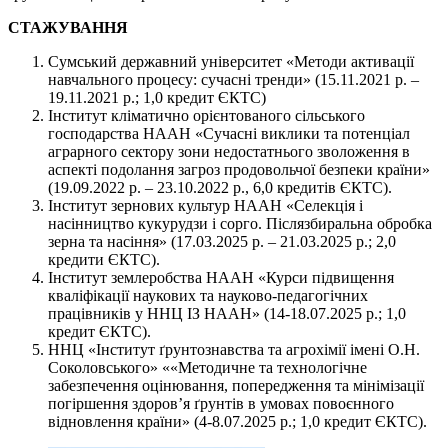
СТАЖУВАННЯ
Сумський державний університет «Методи активації
навчального процесу: сучасні тренди» (15.11.2021 р. –
19.11.2021 р.; 1,0 кредит ЄКТС)
Інститут кліматично орієнтованого сільського
господарства НААН «Сучасні виклики та потенціал
аграрного сектору зони недостатнього зволоження в
аспекті подолання загроз продовольчої безпеки країни»
(19.09.2022 р. – 23.10.2022 р., 6,0 кредитів ЄКТС).
Інститут зернових культур НААН «Селекція і
насінництво кукурудзи і сорго. Післязбиральна обробка
зерна та насіння» (17.03.2025 р. – 21.03.2025 р.; 2,0
кредити ЄКТС).
Інститут землеробства НААН «Курси підвищення
кваліфікації наукових та науково-педагогічних
працівників у ННЦ ІЗ НААН» (14-18.07.2025 р.; 1,0
кредит ЄКТС).
ННЦ «Інститут ґрунтознавства та агрохімії імені О.Н.
Соколовського» ««Методичне та технологічне
забезпечення оцінювання, попередження та мінімізації
погіршення здоров’я ґрунтів в умовах повоєнного
відновлення країни» (4-8.07.2025 р.; 1,0 кредит ЄКТС).