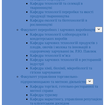
Кафедра технологій та селекції в
тваринництві
Кафедра технології переробки та якості
продукції тваринництва
Кафедра екології та біотехнологій в
рослинництві
Факультет переробних і харчових виробництв
Кафедра технології хлібопродуктів і
кондитерських виробів
Кафедра харчових технологій продуктів з
плодів, овочів і молока та інновацій в
оздоровчому харчуванні ім. Р.Ю. Павлюк
Кафедра технології м’яса
Кафедра харчових технологій в ресторанній
індустрії
Кафедра хімії, біохімії, мікробіології та
гігієни харчування
Факультет управління торговельно-
підприємницькою та митною діяльністю
Кафедра торгівлі, готельно-ресторанної та
митної справи
Кафедра туризму
Кафедра маркетингу, управління репутацією
та клієнтським досвідом