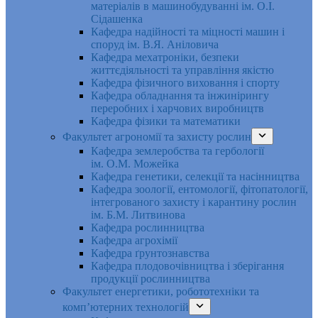
матеріалів в машинобудуванні ім. О.І.
Сідашенка
Кафедра надійності та міцності машин і
споруд ім. В.Я. Аніловича
Кафедра мехатроніки, безпеки
життєдіяльності та управління якістю
Кафедра фізичного виховання і спорту
Кафедра обладнання та інжинірингу
переробних і харчових виробництв
Кафедра фізики та математики
Факультет агрономії та захисту рослин
Кафедра землеробства та гербології
ім. О.М. Можейка
Кафедра генетики, селекції та насінництва
Кафедра зоології, ентомології, фітопатології,
інтегрованого захисту і карантину рослин
ім. Б.М. Литвинова
Кафедра рослинництва
Кафедра агрохімії
Кафедра ґрунтознавства
Кафедра плодовочівництва і зберігання
продукції рослинництва
Факультет енергетики, робототехніки та
комп’ютерних технологій