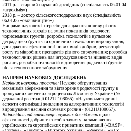
2011 р. – старший науковий дослідник (спеціальність 06.01.04
«агрохімія»)
2018 р. – доктор сільськогосподарських наук (спеціальність
06.01.06 «овочівництво»)
Напрями наукових інтересів: дослідження впливу різних
технологічних заходів на зміни показників родючості
чорноземних ґрунтів; розробка технологій з нульовою
деградацією ґрунтів та органічних технологій вирощування;
дослідження ефективності нових видів добрив, регуляторів
росту та мікробних препаратів різного спрямування; розробка
технологічних рішень для інтродукованих та нішевих видів
рослин; розробка технологій відтворення родючості ґрунтів
після техногенного забруднення.
НАПРЯМ НАУКОВИХ ДОСЛІДЖЕНЬ
Керівник наукових проектів:
Наукове обґрунтування
механізмів збереження та відтворення родючості ґрунту в
зрошуваних овочевих агроценозах Лісостепу України» (№
державної реєстрації 0121U108065); «Науково-методичні
аспекти оптимізації живлення за альтернативних технологій
вирощування насіння овочевих рослин» (0121U108067).
Відповідальний виконавець наукових досліджень
щодо
ефективності добрив та засобів захисту на замовлення
українських та європейських приватних компаній («BASF»,
«Corteva», «DuPont», «Нутрітех Україна», «Реаком», «БТУ-