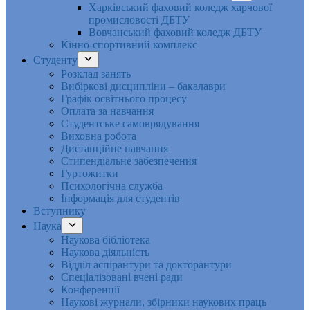
Харківський фаховий коледж харчової
промисловості ДБТУ
Вовчанський фаховий коледж ДБТУ
Кінно-спортивний комплекс
Студенту
Розклад занять
Вибіркові дисципліни – бакалаври
Графік освітнього процесу
Оплата за навчання
Студентське самоврядування
Виховна робота
Дистанційне навчання
Стипендіальне забезпечення
Гуртожитки
Психологічна служба
Інформація для студентів
Вступнику
Наука
Наукова бібліотека
Наукова діяльність
Відділ аспірантури та докторантури
Спеціалізовані вчені ради
Конференції
Наукові журнали, збірники наукових праць