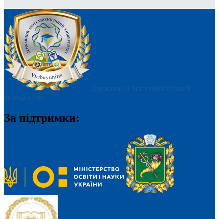
Державний біотехнологічний
університет
За підтримки: