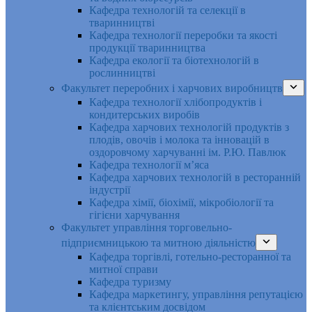
Кафедра технологій та селекції в
тваринництві
Кафедра технології переробки та якості
продукції тваринництва
Кафедра екології та біотехнологій в
рослинництві
Факультет переробних і харчових виробництв
Кафедра технології хлібопродуктів і
кондитерських виробів
Кафедра харчових технологій продуктів з
плодів, овочів і молока та інновацій в
оздоровчому харчуванні ім. Р.Ю. Павлюк
Кафедра технології м’яса
Кафедра харчових технологій в ресторанній
індустрії
Кафедра хімії, біохімії, мікробіології та
гігієни харчування
Факультет управління торговельно-
підприємницькою та митною діяльністю
Кафедра торгівлі, готельно-ресторанної та
митної справи
Кафедра туризму
Кафедра маркетингу, управління репутацією
та клієнтським досвідом