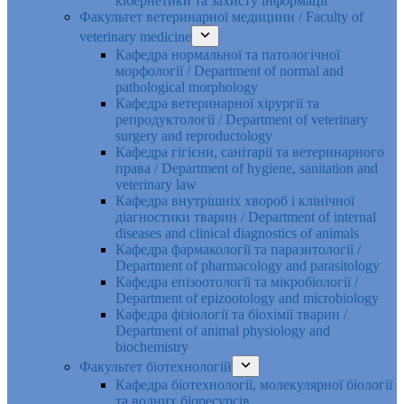
кібернетики та захисту інформації
Факультет ветеринарної медицини / Faculty of
veterinary medicine
Кафедра нормальної та патологічної
морфології / Department of normal and
pathological morphology
Кафедра ветеринарної хірургії та
репродуктології / Department of veterinary
surgery and reproductology
Кафедра гігієни, санітарії та ветеринарного
права / Department of hygiene, sanitation and
veterinary law
Кафедра внутрішніх хвороб і клінічної
діагностики тварин / Department of internal
diseases and clinical diagnostics of animals
Кафедра фармакології та паразитології /
Department of pharmacology and parasitology
Кафедра епізоотології та мікробіології /
Department of epizootology and microbiology
Кафедра фізіології та біохімії тварин /
Department of animal physiology and
biochemistry
Факультет біотехнологій
Кафедра біотехнології, молекулярної біології
та водних біоресурсів