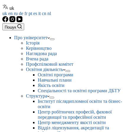
uk
uk
en
ru
de
fr
pt
es
it
cn
nl
Пошук
Про університет
Історія
Керівництво
Наглядова рада
Вчена рада
Профспілковий комітет
Освітня діяльність
Освітні програми
Навчальні плани
Якість освіти
Спеціальності та освітні програми ДБТУ
Структура
Інститут післядипломної освіти та бізнес-
освіти
Центр робітничих професій, фахової
передвищої та професійної освіти
Центр менеджменту якості освіти
Відділ ліцензування, акредитації та