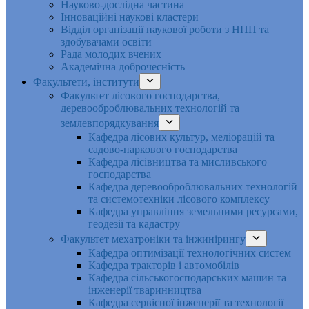
Науково-дослідна частина
Інноваційні наукові кластери
Відділ організації наукової роботи з НПП та
здобувачами освіти
Рада молодих вчених
Академічна доброчесність
Факультети, інститути
Факультет лісового господарства,
деревооброблювальних технологій та
землевпорядкування
Кафедра лісових культур, меліорацій та
садово-паркового господарства
Кафедра лісівництва та мисливського
господарства
Кафедра деревооброблювальних технологій
та системотехніки лісового комплексу
Кафедра управління земельними ресурсами,
геодезії та кадастру
Факультет мехатроніки та інжинірингу
Кафедра оптимізації технологічних систем
Кафедра тракторів і автомобілів
Кафедра сільськогосподарських машин та
інженерії тваринництва
Кафедра cервісної інженерії та технології