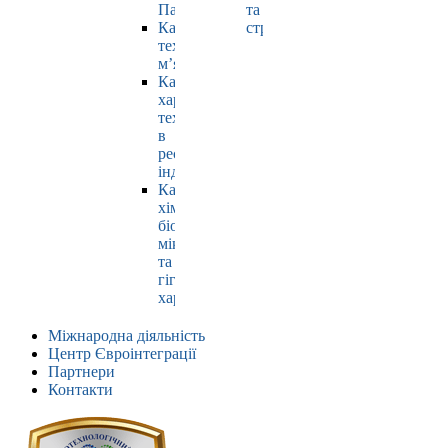
Павлюк
та
Кафедра
страхування
технології
м’яса
Кафедра
харчових
технологій
в
ресторанній
індустрії
Кафедра
хімії,
біохімії,
мікробіології
та
гігієни
харчування
Міжнародна діяльність
Центр Євроінтеграції
Партнери
Контакти