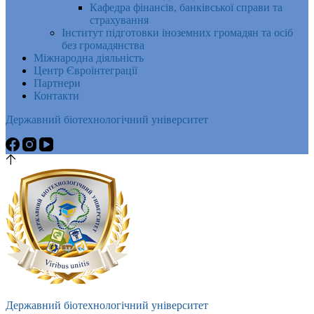
Кафедра фінансів, банківської справи та
страхування
Інститут підготовки іноземних громадян та осіб
без громадянства
Міжнародна діяльність
Центр Євроінтеграції
Партнери
Контакти
Державний біотехнологічний університет
Державний біотехнологічний університет