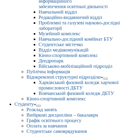
інформаційного
забезпечення освітньої діяльності
Навчальний відділ
Редакційно-видавничий відділ
Проблемні та галузеві науково-дослідні
лабораторії
Музейний комплекс
Навчально-дослідний комбінат БТУ
Студентське містечко
Відділ медіакомунікацій
Кінно-спортивний комплекс
Дендропарк
Військово-мобілізаційний підрозділ
Публічна інформація
Відокремлені структурні підрозділи
Харківський фаховий коледж харчової
промисловості ДБТУ
Вовчанський фаховий коледж ДБТУ
Кінно-спортивний комплекс
Студенту
Розклад занять
Вибіркові дисципліни – бакалаври
Графік освітнього процесу
Оплата за навчання
Студентське самоврядування