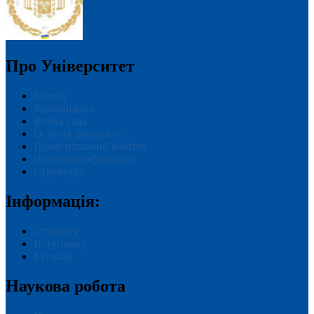
Про Університет
Історія
Керівництво
Вчена рада
Освітня діяльність
Профспілковий комітет
Публічна інформація
Структура
Інформація:
Студенту
Вступнику
Батькам
Наукова робота