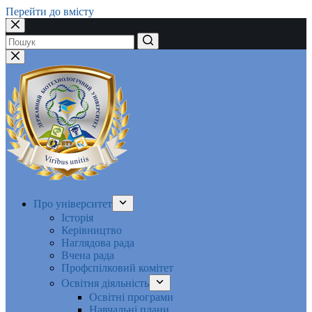
Перейти до вмісту
Немає
результатів
Про університет
Історія
Керівництво
Наглядова рада
Вчена рада
Профспілковий комітет
Освітня діяльність
Освітні програми
Навчальні плани