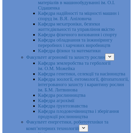
матеріалів в машинобудуванні ім. О.І.
Сідашенка
Кафедра надійності та міцності машин і
споруд ім. В.Я. Аніловича
Кафедра мехатроніки, безпеки
життєдіяльності та управління якістю
Кафедра фізичного виховання і спорту
Кафедра обладнання та інжинірингу
переробних і харчових виробництв
Кафедра фізики та математики
Факультет агрономії та захисту рослин
Кафедра землеробства та гербології
ім. О.М. Можейка
Кафедра генетики, селекції та насінництва
Кафедра зоології, ентомології, фітопатології,
інтегрованого захисту і карантину рослин
ім. Б.М. Литвинова
Кафедра рослинництва
Кафедра агрохімії
Кафедра ґрунтознавства
Кафедра плодовочівництва і зберігання
продукції рослинництва
Факультет енергетики, робототехніки та
комп’ютерних технологій