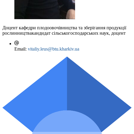
Доцент кафедри плодоовочівництва та зберігання продукції
рослинництва
кандидат сільськогосподарських наук, доцент
Email:
vitaliy.leus@btu.kharkiv.ua