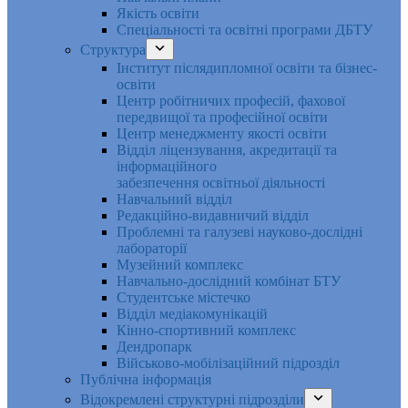
Якість освіти
Спеціальності та освітні програми ДБТУ
Структура
Інститут післядипломної освіти та бізнес-
освіти
Центр робітничих професій, фахової
передвищої та професійної освіти
Центр менеджменту якості освіти
Відділ ліцензування, акредитації та
інформаційного
забезпечення освітньої діяльності
Навчальний відділ
Редакційно-видавничий відділ
Проблемні та галузеві науково-дослідні
лабораторії
Музейний комплекс
Навчально-дослідний комбінат БТУ
Студентське містечко
Відділ медіакомунікацій
Кінно-спортивний комплекс
Дендропарк
Військово-мобілізаційний підрозділ
Публічна інформація
Відокремлені структурні підрозділи