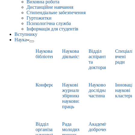
Виховна робота
Дистанційне навчання
Стипендіальне забезпечення
Гуртожитки
Психологічна служба
Інформація для студентів
Вступнику
Наука
Наукова
Наукова
Відділ
Спеціаліз
бібліотека
діяльність
аспірантури
вчені
та
ради
докторантури
Конференції
Наукові
Науково-
Інноваці
журнали,
дослідна
наукові
збірники
частина
кластери
наукових
праць
Відділ
Рада
Академічна
організації
молодих
доброчесність
наукової
вчених