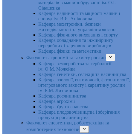
матеріалів в машинобудуванні ім. О.І.
Сідашенка
Кафедра надійності та міцності машин і
споруд ім. В.Я. Аніловича
Кафедра мехатроніки, безпеки
життєдіяльності та управління якістю
Кафедра фізичного виховання і спорту
Кафедра обладнання та інжинірингу
переробних і харчових виробництв
Кафедра фізики та математики
Факультет агрономії та захисту рослин
Кафедра землеробства та гербології
ім. О.М. Можейка
Кафедра генетики, селекції та насінництва
Кафедра зоології, ентомології, фітопатології,
інтегрованого захисту і карантину рослин
ім. Б.М. Литвинова
Кафедра рослинництва
Кафедра агрохімії
Кафедра ґрунтознавства
Кафедра плодовочівництва і зберігання
продукції рослинництва
Факультет енергетики, робототехніки та
комп’ютерних технологій