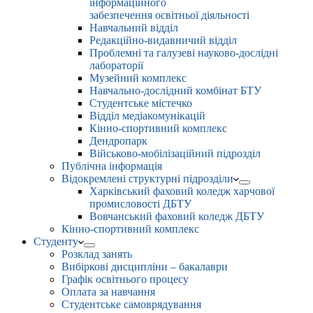
інформаційного
забезпечення освітньої діяльності
Навчальний відділ
Редакційно-видавничий відділ
Проблемні та галузеві науково-дослідні
лабораторії
Музейний комплекс
Навчально-дослідний комбінат БТУ
Студентське містечко
Відділ медіакомунікацій
Кінно-спортивний комплекс
Дендропарк
Військово-мобілізаційний підрозділ
Публічна інформація
Відокремлені структурні підрозділи
Харківський фаховий коледж харчової
промисловості ДБТУ
Вовчанський фаховий коледж ДБТУ
Кінно-спортивний комплекс
Студенту
Розклад занять
Вибіркові дисципліни – бакалаври
Графік освітнього процесу
Оплата за навчання
Студентське самоврядування