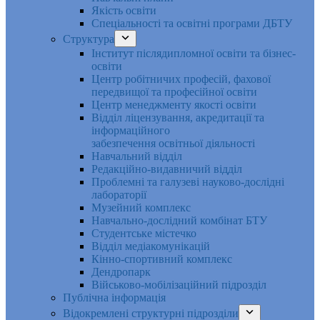
Якість освіти
Спеціальності та освітні програми ДБТУ
Структура
Інститут післядипломної освіти та бізнес-
освіти
Центр робітничих професій, фахової
передвищої та професійної освіти
Центр менеджменту якості освіти
Відділ ліцензування, акредитації та
інформаційного
забезпечення освітньої діяльності
Навчальний відділ
Редакційно-видавничий відділ
Проблемні та галузеві науково-дослідні
лабораторії
Музейний комплекс
Навчально-дослідний комбінат БТУ
Студентське містечко
Відділ медіакомунікацій
Кінно-спортивний комплекс
Дендропарк
Військово-мобілізаційний підрозділ
Публічна інформація
Відокремлені структурні підрозділи