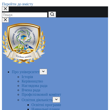
Перейти до вмісту
Немає
результатів
Про університет
Історія
Керівництво
Наглядова рада
Вчена рада
Профспілковий комітет
Освітня діяльність
Освітні програми
Навчальні плани