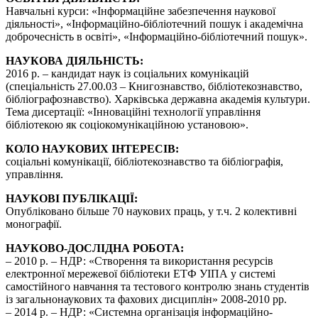
Навчальні курси: «Інформаційне забезпечення наукової
діяльності», «Інформаційно-бібліотечний пошук і академічна
доброчесність в освіті», «Інформаційно-бібліотечний пошук».
НАУКОВА ДІЯЛЬНІСТЬ:
2016 р. – кандидат наук із соціальних комунікацій
(спеціальність 27.00.03 – Книгознавство, бібліотекознавство,
бібліографознавство). Харківська державна академія культури.
Тема дисертації: «Інноваційні технології управління
бібліотекою як соціокомунікаційною установою».
КОЛО НАУКОВИХ ІНТЕРЕСІВ:
соціальні комунікації, бібліотекознавство та бібліографія,
управління.
НАУКОВІ ПУБЛІКАЦІЇ:
Опубліковано більше 70 наукових праць, у т.ч. 2 колективні
монографії.
НАУКОВО-ДОСЛІДНА РОБОТА:
– 2010 р. – НДР: «Створення та використання ресурсів
електронної мережевої бібліотеки ЕТФ УІПА у системі
самостійного навчання та тестового контролю знань студентів
із загальнонаукових та фахових дисциплін» 2008-2010 рр.
– 2014 р. – НДР: «Системна організація інформаційно-