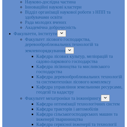
Науково-дослідна частина
Інноваційні наукові кластери
Відділ організації наукової роботи з НПП та
здобувачами освіти
Рада молодих вчених
Академічна доброчесність
Факультети, інститути
Факультет лісового господарства,
деревооброблювальних технологій та
землевпорядкування
Кафедра лісових культур, меліорацій та
садово-паркового господарства
Кафедра лісівництва та мисливського
господарства
Кафедра деревооброблювальних технологій
та системотехніки лісового комплексу
Кафедра управління земельними ресурсами,
геодезії та кадастру
Факультет мехатроніки та інжинірингу
Кафедра оптимізації технологічних систем
Кафедра тракторів і автомобілів
Кафедра сільськогосподарських машин та
інженерії тваринництва
Кафедра cервісної інженерії та технології