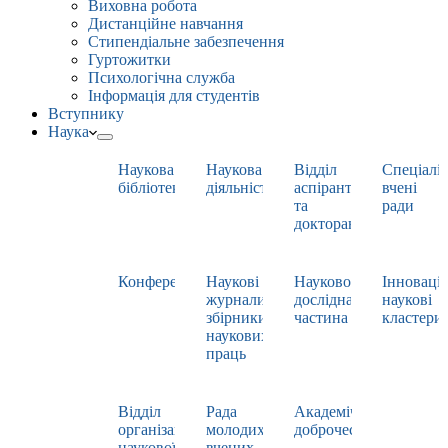
Виховна робота
Дистанційне навчання
Стипендіальне забезпечення
Гуртожитки
Психологічна служба
Інформація для студентів
Вступнику
Наука
Наукова
Наукова
Відділ
Спеціаліз
бібліотека
діяльність
аспірантури
вчені
та
ради
докторантури
Конференції
Наукові
Науково-
Інноваці
журнали,
дослідна
наукові
збірники
частина
кластери
наукових
праць
Відділ
Рада
Академічна
організації
молодих
доброчесність
наукової
вчених