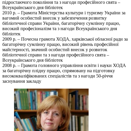
підростаючого покоління та з нагоди професійного свята –
Всеукраїнського дня бібліотек
2010 р. – Грамота Міністерства культури і туризму України за
вагомий особистий внесок у забезпечення розвитку
бібліотечної справи України, багаторічну сумлінну працю,
високий професіоналізм та з нагоди Всеукраїнського дня
бібліотек
2009 р. – Почесна грамота ХОДА, харківської обласної ради за
багаторічну сумлінну працю, високий рівень професійної
майстерності, значний особистий внесок у розвиток
бібліотечної справи та з нагоди професійного свята –
Всеукраїнського дня бібліотек
2008 р. – Грамота головного управління освіти і науки ХОДА
за багаторічну плідну працю, спрямовану на підготовку
висококваліфікованих спеціалістів та з нагоди 50-річчя
заснування закладу