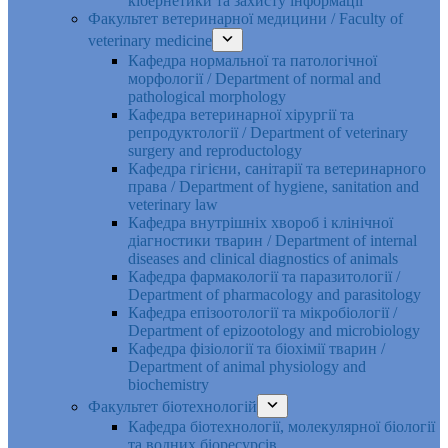
кібернетики та захисту інформації
Факультет ветеринарної медицини / Faculty of
veterinary medicine
Кафедра нормальної та патологічної
морфології / Department of normal and
pathological morphology
Кафедра ветеринарної хірургії та
репродуктології / Department of veterinary
surgery and reproductology
Кафедра гігієни, санітарії та ветеринарного
права / Department of hygiene, sanitation and
veterinary law
Кафедра внутрішніх хвороб і клінічної
діагностики тварин / Department of internal
diseases and clinical diagnostics of animals
Кафедра фармакології та паразитології /
Department of pharmacology and parasitology
Кафедра епізоотології та мікробіології /
Department of epizootology and microbiology
Кафедра фізіології та біохімії тварин /
Department of animal physiology and
biochemistry
Факультет біотехнологій
Кафедра біотехнології, молекулярної біології
та водних біоресурсів