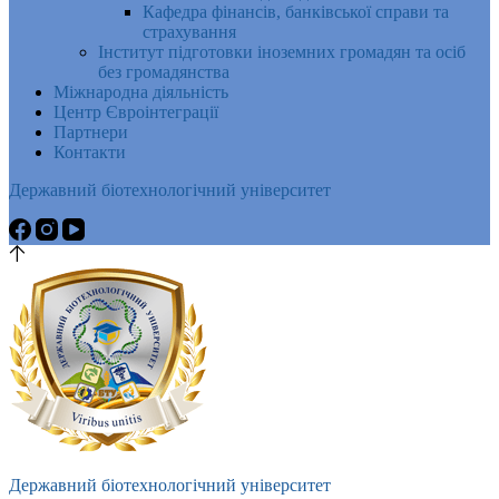
Кафедра фінансів, банківської справи та
страхування
Інститут підготовки іноземних громадян та осіб
без громадянства
Міжнародна діяльність
Центр Євроінтеграції
Партнери
Контакти
Державний біотехнологічний університет
Державний біотехнологічний університет