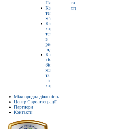
Павлюк
та
Кафедра
страхування
технології
м’яса
Кафедра
харчових
технологій
в
ресторанній
індустрії
Кафедра
хімії,
біохімії,
мікробіології
та
гігієни
харчування
Міжнародна діяльність
Центр Євроінтеграції
Партнери
Контакти