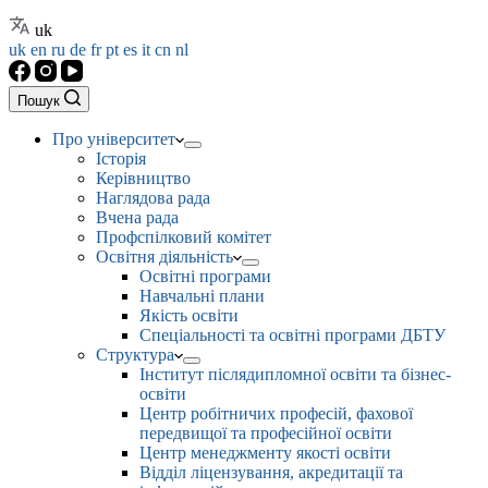
uk
uk
en
ru
de
fr
pt
es
it
cn
nl
Пошук
Про університет
Історія
Керівництво
Наглядова рада
Вчена рада
Профспілковий комітет
Освітня діяльність
Освітні програми
Навчальні плани
Якість освіти
Спеціальності та освітні програми ДБТУ
Структура
Інститут післядипломної освіти та бізнес-
освіти
Центр робітничих професій, фахової
передвищої та професійної освіти
Центр менеджменту якості освіти
Відділ ліцензування, акредитації та