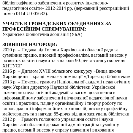
бібліографічного забезпечення розвитку інженерно-
педагогічної освіти» 2012-2014 рр. (державний реєстраційний
номер 0114 U 005632).
УЧАСТЬ В ГРОМАДСЬКИХ ОБ’ЄДНАННЯХ ЗА
ПРОФЕСІЙНИМ СПРЯМУВАННЯМ:
Українська бібліотечна асоціація (УБА)
ЗОВНІШНІ НАГОРОДИ:
2020 р. – Подяка від Голови Харківської обласної ради за
сумлінню працю, високий професіоналізм, вагомий внесок у
розвиток освіти і науки та з нагоди 90-річчя з дня утворення
ХНТУСГ
2016 р. – Диплом XVIII обласного конкурсу «Вища школа
Харківщини – кращі імена» у номінації «Директор бібліотеки»
2013 р. – Почесна грамота Національної академії педагогічних
наук України директор Наукової бібліотеки Української
інженерно-педагогічної академії за вагомі досягнення в
інформаційному забезпеченні вітчизняної педагогічної науки,
освіти і практики, плідну організаційну і творчу роботу по
впровадженні інформаційних технологій, високу професійну
майстерність та з нагоди 55-річчя від дня заснувань бібліотеки
2012 р. – Грамота головного управління освіти і науки
Харківської обласної державної адміністрації за сумлінну
працю, вагомий внесок у справу навчання і виховання