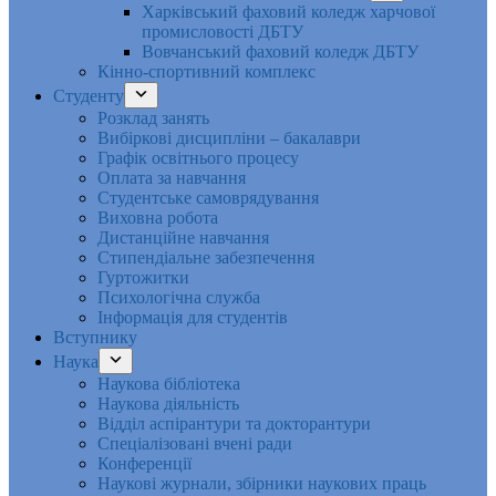
Харківський фаховий коледж харчової
промисловості ДБТУ
Вовчанський фаховий коледж ДБТУ
Кінно-спортивний комплекс
Студенту
Розклад занять
Вибіркові дисципліни – бакалаври
Графік освітнього процесу
Оплата за навчання
Студентське самоврядування
Виховна робота
Дистанційне навчання
Стипендіальне забезпечення
Гуртожитки
Психологічна служба
Інформація для студентів
Вступнику
Наука
Наукова бібліотека
Наукова діяльність
Відділ аспірантури та докторантури
Спеціалізовані вчені ради
Конференції
Наукові журнали, збірники наукових праць