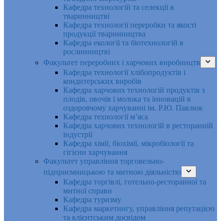
Кафедра технологій та селекції в
тваринництві
Кафедра технології переробки та якості
продукції тваринництва
Кафедра екології та біотехнологій в
рослинництві
Факультет переробних і харчових виробництв
Кафедра технології хлібопродуктів і
кондитерських виробів
Кафедра харчових технологій продуктів з
плодів, овочів і молока та інновацій в
оздоровчому харчуванні ім. Р.Ю. Павлюк
Кафедра технології м’яса
Кафедра харчових технологій в ресторанній
індустрії
Кафедра хімії, біохімії, мікробіології та
гігієни харчування
Факультет управління торговельно-
підприємницькою та митною діяльністю
Кафедра торгівлі, готельно-ресторанної та
митної справи
Кафедра туризму
Кафедра маркетингу, управління репутацією
та клієнтським досвідом