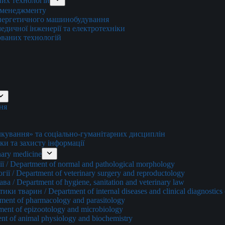
них технологій
о менеджменту
енергетичного машинобудування
едичної інженерії та електротехніки
ованих технологій
ня
ування» та соціально-гуманітарних дисциплін
ки та захисту інформації
ary medicine
 / Department of normal and pathological morphology
ї / Department of veterinary surgery and reproductology
а / Department of hygiene, sanitation and veterinary law
и тварин / Department of internal diseases and clinical diagnostics 
ment of pharmacology and parasitology
ment of epizootology and microbiology
nt of animal physiology and biochemistry