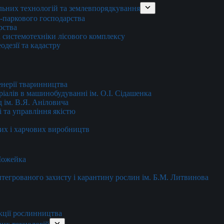
льних технологій та землевпорядкування
о-паркового господарства
рства
 системотехніки лісового комплексу
дезії та кадастру
енерії тваринництва
еріалів в машинобудуванні ім. О.І. Сідашенка
д ім. В.Я. Аніловича
 та управління якістю
их і харчових виробництв
 Можейка
 інтегрованого захисту і карантину рослин ім. Б.М. Литвинова
кції рослинництва