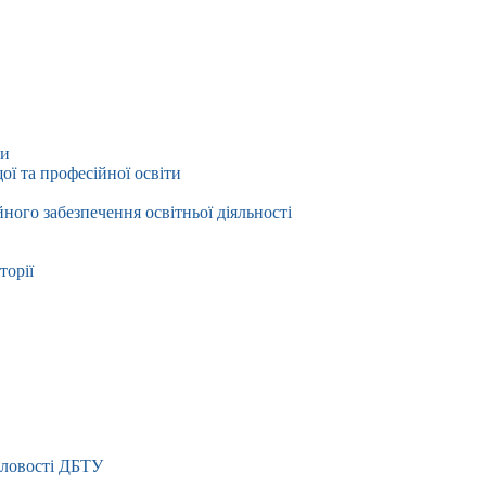
ти
ї та професійної освіти
йного забезпечення освітньої діяльності
торії
словості ДБТУ