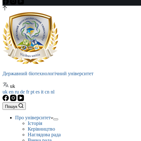
Державний біотехнологічний університет
uk
uk
en
ru
de
fr
pt
es
it
cn
nl
Пошук
Про університет
Історія
Керівництво
Наглядова рада
Вчена рада