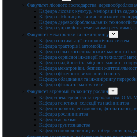
Факультет лісового господарства, деревооброблюва
Кафедра лісових культур, меліорацій та садов
Кафедра лісівництва та мисливського господа
Кафедра деревооброблювальних технологій та
Кафедра управління земельними ресурсами, гео
Факультет мехатроніки та інжинірингу
Кафедра оптимізації технологічних систем
Кафедра тракторів і автомобілів
Кафедра сільськогосподарських машин та інж
Кафедра cервісної інженерії та технології мат
Кафедра надійності та міцності машин і спору
Кафедра мехатроніки, безпеки життєдіяльності
Кафедра фізичного виховання і спорту
Кафедра обладнання та інжинірингу переробн
Кафедра фізики та математики
Факультет агрономії та захисту рослин
Кафедра землеробства та гербології ім. О.М.
Кафедра генетики, селекції та насінництва
Кафедра зоології, ентомології, фітопатології,
Кафедра рослинництва
Кафедра агрохімії
Кафедра ґрунтознавства
Кафедра плодовочівництва і зберігання проду