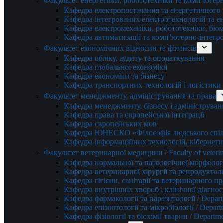
Факультет енергетики, робототехніки та комп’ютер
Кафедра електропостачання та енергетичног
Кафедра інтегрованих електротехнологій та 
Кафедра електромеханіки, робототехніки, біом
Кафедра автоматизації та комп’ютерно-інтегр
Факультет економічних відносин та фінансів
Кафедра обліку, аудиту та оподаткування
Кафедра глобальної економіки
Кафедра економіки та бізнесу
Кафедра транспортних технологій і логістики
Факультет менеджменту, адміністрування та права
Кафедра менеджменту, бізнесу і адмініструван
Кафедра права та європейської інтеграції
Кафедра європейських мов
Кафедра ЮНЕСКО «Філософія людського спілк
Кафедра інформаційних технологій, кібернети
Факультет ветеринарної медицини / Faculty of veterin
Кафедра нормальної та патологічної морфології
Кафедра ветеринарної хірургії та репродуктологі
Кафедра гігієни, санітарії та ветеринарного прав
Кафедра внутрішніх хвороб і клінічної діагностик
Кафедра фармакології та паразитології / Depart
Кафедра епізоотології та мікробіології / Depart
Кафедра фізіології та біохімії тварин / Departme