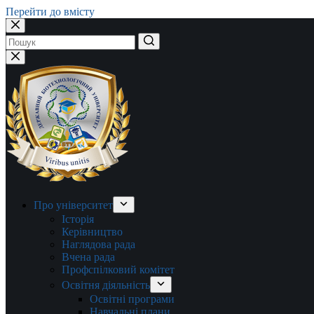
Перейти до вмісту
Немає
результатів
Про університет
Історія
Керівництво
Наглядова рада
Вчена рада
Профспілковий комітет
Освітня діяльність
Освітні програми
Навчальні плани