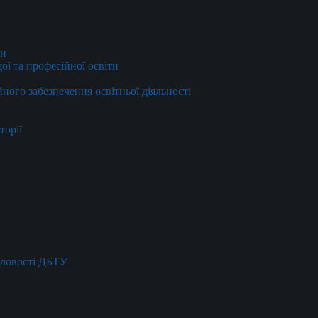
ти
ї та професійної освіти
йного забезпечення освітньої діяльності
торії
словості ДБТУ