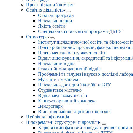
Профспілковий комітет
Освітня діяльність
Освітні програми
Навчальні плани
Якість освіти
Спеціальності та освітні програми ДБТУ
Структура
Інститут післядипломної освіти та бізнес-осві
Центр робітничих професій, фахової передвищо
Центр менеджменту якості освіти
Відділ ліцензування, акредитації та інформаці
Навчальний відділ
Редакційно-видавничий відділ
Проблемні та галузеві науково-дослідні лабора
Музейний комплекс
Навчально-дослідний комбінат БТУ
Студентське містечко
Відділ медіакомунікацій
Кінно-спортивний комплекс
Дендропарк
Військово-мобілізаційний підрозділ
Публічна інформація
Відокремлені структурні підрозділи
Харківський фаховий коледж харчової проми
Вовчанський фаховий коледж ДБТУ