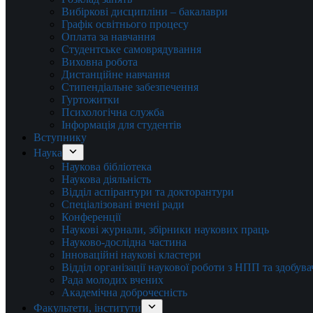
Вибіркові дисципліни – бакалаври
Графік освітнього процесу
Оплата за навчання
Студентське самоврядування
Виховна робота
Дистанційне навчання
Стипендіальне забезпечення
Гуртожитки
Психологічна служба
Інформація для студентів
Вступнику
Наука
Наукова бібліотека
Наукова діяльність
Відділ аспірантури та докторантури
Спеціалізовані вчені ради
Конференції
Наукові журнали, збірники наукових праць
Науково-дослідна частина
Інноваційні наукові кластери
Відділ організації наукової роботи з НПП та здобув
Рада молодих вчених
Академічна доброчесність
Факультети, інститути