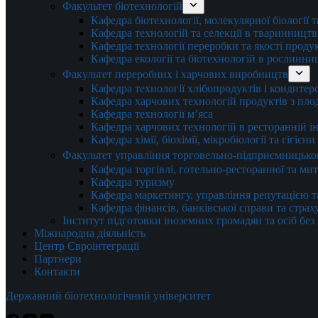
Факультет біотехнологій
Кафедра біотехнології, молекулярної біології 
Кафедра технологій та селекції в тваринництв
Кафедра технології переробки та якості проду
Кафедра екології та біотехнологій в рослинни
Факультет переробних і харчових виробництв
Кафедра технології хлібопродуктів і кондитер
Кафедра харчових технологій продуктів з плод
Кафедра технології м’яса
Кафедра харчових технологій в ресторанній ін
Кафедра хімії, біохімії, мікробіології та гігієн
Факультет управління торговельно-підприємницько
Кафедра торгівлі, готельно-ресторанної та ми
Кафедра туризму
Кафедра маркетингу, управління репутацією т
Кафедра фінансів, банківської справи та стра
Інститут підготовки іноземних громадян та осіб без
Міжнародна діяльність
Центр Євроінтеграції
Партнери
Контакти
Державний біотехнологічний університет