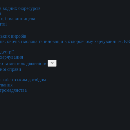
та водних біоресурсів
і
кції тваринництва
цтві
ських виробів
ів, овочів і молока та інновацій в оздоровчому харчуванні ім. Р
дустрії
и харчування
ю та митною діяльністю
тної справи
а клієнтським досвідом
хування
 громадянства