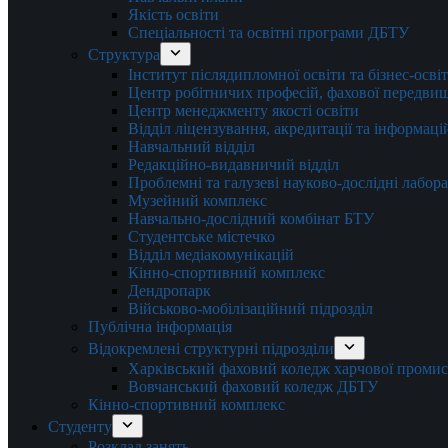
Якість освіти
Спеціальності та освітні програми ДБТУ
Структура
Інститут післядипломної освіти та бізнес-осві
Центр робітничих професій, фахової передвищо
Центр менеджменту якості освіти
Відділ ліцензування, акредитації та інформаці
Навчальний відділ
Редакційно-видавничий відділ
Проблемні та галузеві науково-дослідні лабора
Музейний комплекс
Навчально-дослідний комбінат БТУ
Студентське містечко
Відділ медіакомунікацій
Кінно-спортивний комплекс
Дендропарк
Військово-мобілізаційний підрозділ
Публічна інформація
Відокремлені структурні підрозділи
Харківський фаховий коледж харчової проми
Вовчанський фаховий коледж ДБТУ
Кінно-спортивний комплекс
Студенту
Розклад занять