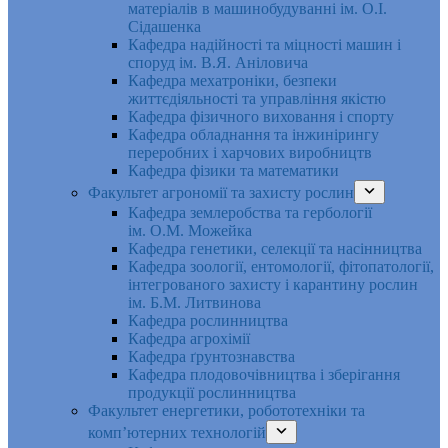
матеріалів в машинобудуванні ім. О.І.
Сідашенка
Кафедра надійності та міцності машин і
споруд ім. В.Я. Аніловича
Кафедра мехатроніки, безпеки
життєдіяльності та управління якістю
Кафедра фізичного виховання і спорту
Кафедра обладнання та інжинірингу
переробних і харчових виробництв
Кафедра фізики та математики
Факультет агрономії та захисту рослин
Кафедра землеробства та гербології
ім. О.М. Можейка
Кафедра генетики, селекції та насінництва
Кафедра зоології, ентомології, фітопатології,
інтегрованого захисту і карантину рослин
ім. Б.М. Литвинова
Кафедра рослинництва
Кафедра агрохімії
Кафедра ґрунтознавства
Кафедра плодовочівництва і зберігання
продукції рослинництва
Факультет енергетики, робототехніки та
комп’ютерних технологій