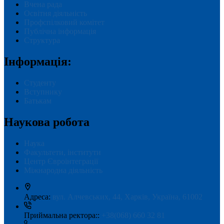
Вчена рада
Освітня діяльність
Профспілковий комітет
Публічна інформація
Структура
Інформація:
Студенту
Вступнику
Батькам
Наукова робота
Наука
Факультети, інститути
Центр Євроінтеграції
Міжнародна діяльність
Адреса:
вул. Алчевських, 44, Харків, Україна, 61002
Приймальна ректора::
+38(068) 660 32 81