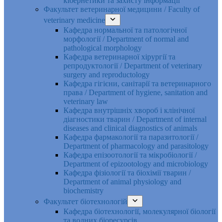
кібернетики та захисту інформації
Факультет ветеринарної медицини / Faculty of
veterinary medicine
Кафедра нормальної та патологічної
морфології / Department of normal and
pathological morphology
Кафедра ветеринарної хірургії та
репродуктології / Department of veterinary
surgery and reproductology
Кафедра гігієни, санітарії та ветеринарного
права / Department of hygiene, sanitation and
veterinary law
Кафедра внутрішніх хвороб і клінічної
діагностики тварин / Department of internal
diseases and clinical diagnostics of animals
Кафедра фармакології та паразитології /
Department of pharmacology and parasitology
Кафедра епізоотології та мікробіології /
Department of epizootology and microbiology
Кафедра фізіології та біохімії тварин /
Department of animal physiology and
biochemistry
Факультет біотехнологій
Кафедра біотехнології, молекулярної біології
та водних біоресурсів