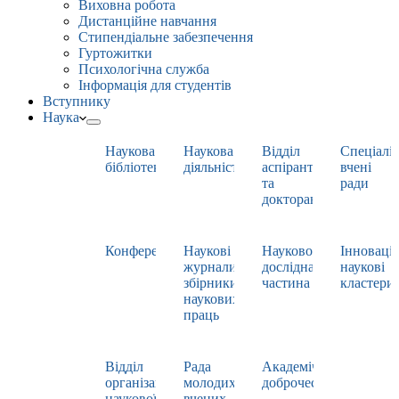
Виховна робота
Дистанційне навчання
Стипендіальне забезпечення
Гуртожитки
Психологічна служба
Інформація для студентів
Вступнику
Наука
Наукова
Наукова
Відділ
Спеціаліз
бібліотека
діяльність
аспірантури
вчені
та
ради
докторантури
Конференції
Наукові
Науково-
Інноваці
журнали,
дослідна
наукові
збірники
частина
кластери
наукових
праць
Відділ
Рада
Академічна
організації
молодих
доброчесність
наукової
вчених