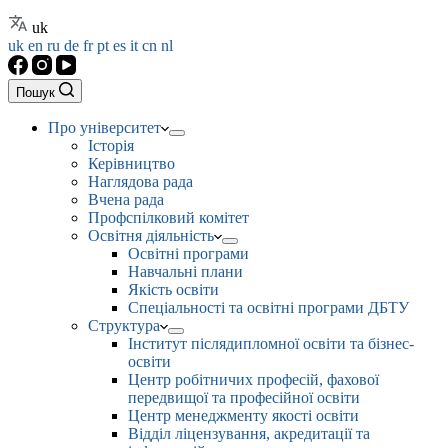
uk
uk
en
ru
de
fr
pt
es
it
cn
nl
Пошук
Про університет
Історія
Керівництво
Наглядова рада
Вчена рада
Профспілковий комітет
Освітня діяльність
Освітні програми
Навчальні плани
Якість освіти
Спеціальності та освітні програми ДБТУ
Структура
Інститут післядипломної освіти та бізнес-
освіти
Центр робітничих професій, фахової
передвищої та професійної освіти
Центр менеджменту якості освіти
Відділ ліцензування, акредитації та