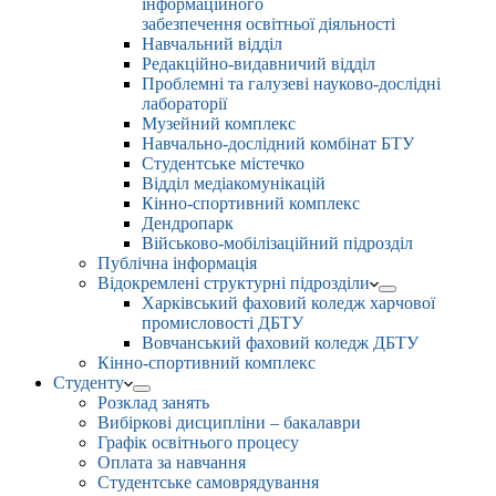
інформаційного
забезпечення освітньої діяльності
Навчальний відділ
Редакційно-видавничий відділ
Проблемні та галузеві науково-дослідні
лабораторії
Музейний комплекс
Навчально-дослідний комбінат БТУ
Студентське містечко
Відділ медіакомунікацій
Кінно-спортивний комплекс
Дендропарк
Військово-мобілізаційний підрозділ
Публічна інформація
Відокремлені структурні підрозділи
Харківський фаховий коледж харчової
промисловості ДБТУ
Вовчанський фаховий коледж ДБТУ
Кінно-спортивний комплекс
Студенту
Розклад занять
Вибіркові дисципліни – бакалаври
Графік освітнього процесу
Оплата за навчання
Студентське самоврядування