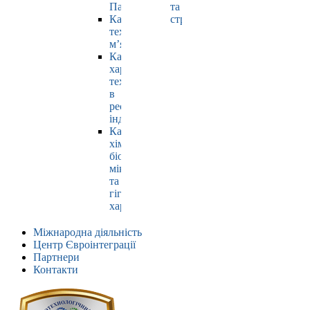
Павлюк
та
Кафедра
страхування
технології
м’яса
Кафедра
харчових
технологій
в
ресторанній
індустрії
Кафедра
хімії,
біохімії,
мікробіології
та
гігієни
харчування
Міжнародна діяльність
Центр Євроінтеграції
Партнери
Контакти