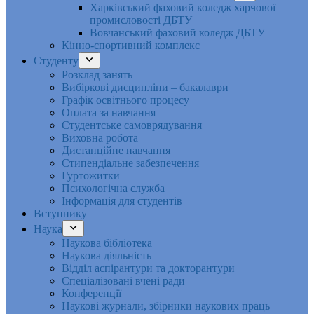
Харківський фаховий коледж харчової
промисловості ДБТУ
Вовчанський фаховий коледж ДБТУ
Кінно-спортивний комплекс
Студенту
Розклад занять
Вибіркові дисципліни – бакалаври
Графік освітнього процесу
Оплата за навчання
Студентське самоврядування
Виховна робота
Дистанційне навчання
Стипендіальне забезпечення
Гуртожитки
Психологічна служба
Інформація для студентів
Вступнику
Наука
Наукова бібліотека
Наукова діяльність
Відділ аспірантури та докторантури
Спеціалізовані вчені ради
Конференції
Наукові журнали, збірники наукових праць