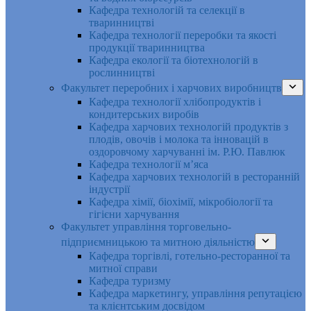
Кафедра технологій та селекції в
тваринництві
Кафедра технології переробки та якості
продукції тваринництва
Кафедра екології та біотехнологій в
рослинництві
Факультет переробних і харчових виробництв
Кафедра технології хлібопродуктів і
кондитерських виробів
Кафедра харчових технологій продуктів з
плодів, овочів і молока та інновацій в
оздоровчому харчуванні ім. Р.Ю. Павлюк
Кафедра технології м’яса
Кафедра харчових технологій в ресторанній
індустрії
Кафедра хімії, біохімії, мікробіології та
гігієни харчування
Факультет управління торговельно-
підприємницькою та митною діяльністю
Кафедра торгівлі, готельно-ресторанної та
митної справи
Кафедра туризму
Кафедра маркетингу, управління репутацією
та клієнтським досвідом