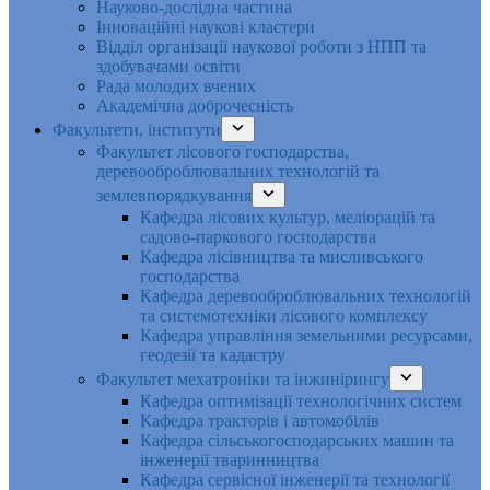
Науково-дослідна частина
Інноваційні наукові кластери
Відділ організації наукової роботи з НПП та
здобувачами освіти
Рада молодих вчених
Академічна доброчесність
Факультети, інститути
Факультет лісового господарства,
деревооброблювальних технологій та
землевпорядкування
Кафедра лісових культур, меліорацій та
садово-паркового господарства
Кафедра лісівництва та мисливського
господарства
Кафедра деревооброблювальних технологій
та системотехніки лісового комплексу
Кафедра управління земельними ресурсами,
геодезії та кадастру
Факультет мехатроніки та інжинірингу
Кафедра оптимізації технологічних систем
Кафедра тракторів і автомобілів
Кафедра сільськогосподарських машин та
інженерії тваринництва
Кафедра cервісної інженерії та технології