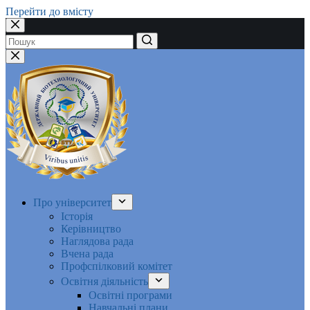
Перейти до вмісту
Немає
результатів
Про університет
Історія
Керівництво
Наглядова рада
Вчена рада
Профспілковий комітет
Освітня діяльність
Освітні програми
Навчальні плани