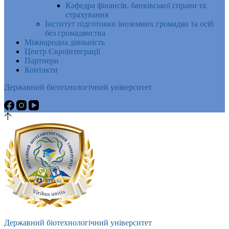
Кафедра фінансів, банківської справи та
страхування
Інститут підготовки іноземних громадян та осіб
без громадянства
Міжнародна діяльність
Центр Євроінтеграції
Партнери
Контакти
Державний біотехнологічний університет
Державний біотехнологічний університет