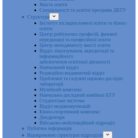
Якість освіти
Спеціальності та освітні програми ДБТУ
Структура
Інститут післядипломної освіти та бізнес-
освіти
Центр робітничих професій, фахової
передвищої та професійної освіти
Центр менеджменту якості освіти
Відділ ліцензування, акредитації та
інформаційного
забезпечення освітньої діяльності
Навчальний відділ
Редакційно-видавничий відділ
Проблемні та галузеві науково-дослідні
лабораторії
Музейний комплекс
Навчально-дослідний комбінат БТУ
Студентське містечко
Відділ медіакомунікацій
Кінно-спортивний комплекс
Дендропарк
Військово-мобілізаційний підрозділ
Публічна інформація
Відокремлені структурні підрозділи