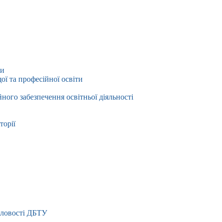
ти
ї та професійної освіти
йного забезпечення освітньої діяльності
торії
словості ДБТУ