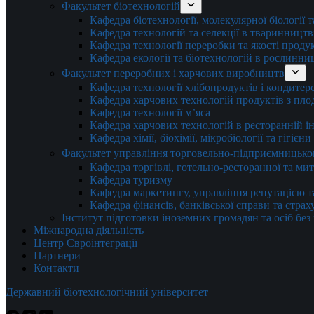
Факультет біотехнологій
Кафедра біотехнології, молекулярної біології 
Кафедра технологій та селекції в тваринництв
Кафедра технології переробки та якості проду
Кафедра екології та біотехнологій в рослинни
Факультет переробних і харчових виробництв
Кафедра технології хлібопродуктів і кондитер
Кафедра харчових технологій продуктів з плод
Кафедра технології м’яса
Кафедра харчових технологій в ресторанній ін
Кафедра хімії, біохімії, мікробіології та гігієн
Факультет управління торговельно-підприємницько
Кафедра торгівлі, готельно-ресторанної та ми
Кафедра туризму
Кафедра маркетингу, управління репутацією т
Кафедра фінансів, банківської справи та стра
Інститут підготовки іноземних громадян та осіб без
Міжнародна діяльність
Центр Євроінтеграції
Партнери
Контакти
Державний біотехнологічний університет