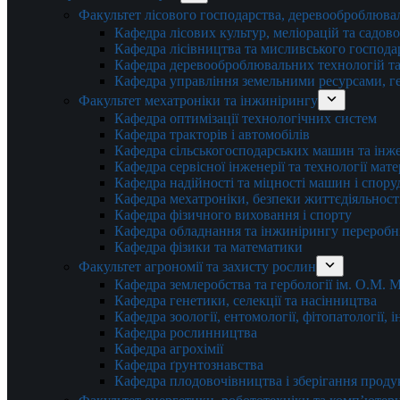
Факультет лісового господарства, деревооброблюва
Кафедра лісових культур, меліорацій та садов
Кафедра лісівництва та мисливського господа
Кафедра деревооброблювальних технологій та
Кафедра управління земельними ресурсами, гео
Факультет мехатроніки та інжинірингу
Кафедра оптимізації технологічних систем
Кафедра тракторів і автомобілів
Кафедра сільськогосподарських машин та інж
Кафедра cервісної інженерії та технології мат
Кафедра надійності та міцності машин і спору
Кафедра мехатроніки, безпеки життєдіяльності
Кафедра фізичного виховання і спорту
Кафедра обладнання та інжинірингу переробн
Кафедра фізики та математики
Факультет агрономії та захисту рослин
Кафедра землеробства та гербології ім. О.М.
Кафедра генетики, селекції та насінництва
Кафедра зоології, ентомології, фітопатології,
Кафедра рослинництва
Кафедра агрохімії
Кафедра ґрунтознавства
Кафедра плодовочівництва і зберігання проду