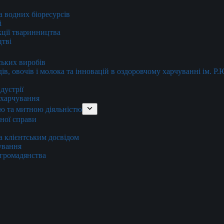
та водних біоресурсів
і
кції тваринництва
цтві
ських виробів
ів, овочів і молока та інновацій в оздоровчому харчуванні ім. Р
дустрії
и харчування
ю та митною діяльністю
тної справи
а клієнтським досвідом
хування
 громадянства