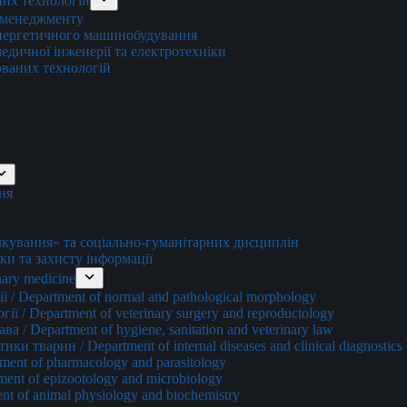
них технологій
о менеджменту
енергетичного машинобудування
едичної інженерії та електротехніки
ованих технологій
ня
ування» та соціально-гуманітарних дисциплін
ки та захисту інформації
ary medicine
 / Department of normal and pathological morphology
ї / Department of veterinary surgery and reproductology
а / Department of hygiene, sanitation and veterinary law
и тварин / Department of internal diseases and clinical diagnostics 
ment of pharmacology and parasitology
ment of epizootology and microbiology
nt of animal physiology and biochemistry