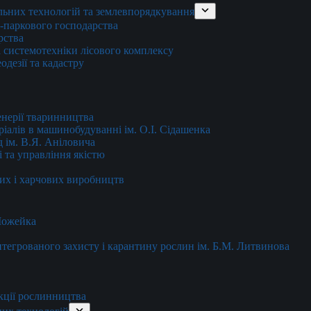
льних технологій та землевпорядкування
о-паркового господарства
рства
 системотехніки лісового комплексу
дезії та кадастру
енерії тваринництва
еріалів в машинобудуванні ім. О.І. Сідашенка
д ім. В.Я. Аніловича
 та управління якістю
их і харчових виробництв
 Можейка
 інтегрованого захисту і карантину рослин ім. Б.М. Литвинова
кції рослинництва