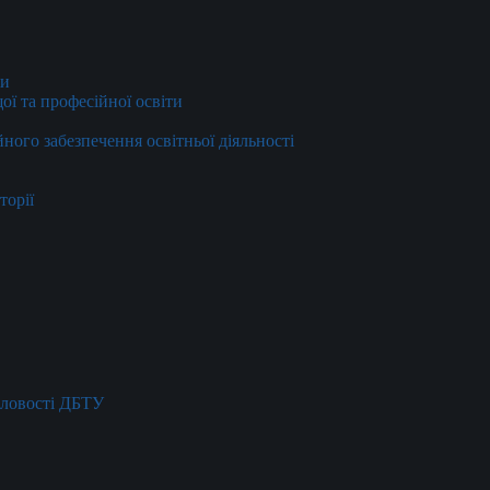
ти
ї та професійної освіти
йного забезпечення освітньої діяльності
торії
словості ДБТУ