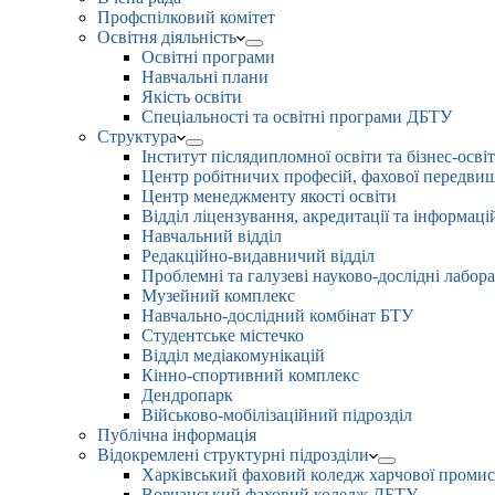
Профспілковий комітет
Освітня діяльність
Освітні програми
Навчальні плани
Якість освіти
Спеціальності та освітні програми ДБТУ
Структура
Інститут післядипломної освіти та бізнес-осві
Центр робітничих професій, фахової передвищо
Центр менеджменту якості освіти
Відділ ліцензування, акредитації та інформаці
Навчальний відділ
Редакційно-видавничий відділ
Проблемні та галузеві науково-дослідні лабора
Музейний комплекс
Навчально-дослідний комбінат БТУ
Студентське містечко
Відділ медіакомунікацій
Кінно-спортивний комплекс
Дендропарк
Військово-мобілізаційний підрозділ
Публічна інформація
Відокремлені структурні підрозділи
Харківський фаховий коледж харчової проми
Вовчанський фаховий коледж ДБТУ