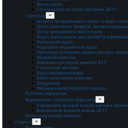
Якість освіти
Спеціальності та освітні програми ДБТУ
Структура
Інститут післядипломної освіти та бізнес-осві
Центр робітничих професій, фахової передвищо
Центр менеджменту якості освіти
Відділ ліцензування, акредитації та інформаці
Навчальний відділ
Редакційно-видавничий відділ
Проблемні та галузеві науково-дослідні лабора
Музейний комплекс
Навчально-дослідний комбінат БТУ
Студентське містечко
Відділ медіакомунікацій
Кінно-спортивний комплекс
Дендропарк
Військово-мобілізаційний підрозділ
Публічна інформація
Відокремлені структурні підрозділи
Харківський фаховий коледж харчової проми
Вовчанський фаховий коледж ДБТУ
Кінно-спортивний комплекс
Студенту
Розклад занять