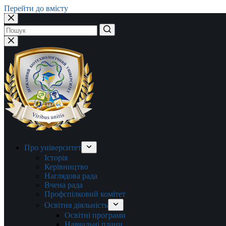
Перейти до вмісту
Немає
результатів
Про університет
Історія
Керівництво
Наглядова рада
Вчена рада
Профспілковий комітет
Освітня діяльність
Освітні програми
Навчальні плани