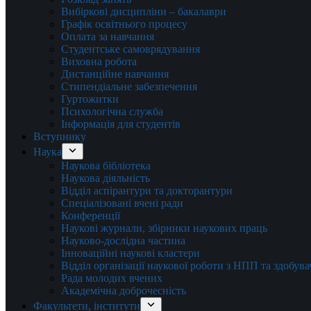
Вибіркові дисципліни – бакалаври
Графік освітнього процесу
Оплата за навчання
Студентське самоврядування
Виховна робота
Дистанційне навчання
Стипендіальне забезпечення
Гуртожитки
Психологічна служба
Інформація для студентів
Вступнику
Наука
Наукова бібліотека
Наукова діяльність
Відділ аспірантури та докторантури
Спеціалізовані вчені ради
Конференції
Наукові журнали, збірники наукових праць
Науково-дослідна частина
Інноваційні наукові кластери
Відділ організації наукової роботи з НПП та здобув
Рада молодих вчених
Академічна доброчесність
Факультети, інститути