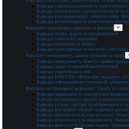
Факультет енергетики, робототехніки та комп’ютер
Кафедра електропостачання та енергетичног
Кафедра інтегрованих електротехнологій та 
Кафедра електромеханіки, робототехніки, біом
Кафедра автоматизації та комп’ютерно-інтегр
Факультет економічних відносин та фінансів
Кафедра обліку, аудиту та оподаткування
Кафедра глобальної економіки
Кафедра економіки та бізнесу
Кафедра транспортних технологій і логістики
Факультет менеджменту, адміністрування та права
Кафедра менеджменту, бізнесу і адмініструван
Кафедра права та європейської інтеграції
Кафедра європейських мов
Кафедра ЮНЕСКО «Філософія людського спілк
Кафедра інформаційних технологій, кібернети
Факультет ветеринарної медицини / Faculty of veterin
Кафедра нормальної та патологічної морфології
Кафедра ветеринарної хірургії та репродуктологі
Кафедра гігієни, санітарії та ветеринарного прав
Кафедра внутрішніх хвороб і клінічної діагностик
Кафедра фармакології та паразитології / Depart
Кафедра епізоотології та мікробіології / Depart
Кафедра фізіології та біохімії тварин / Departme