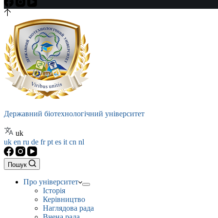
Державний біотехнологічний університет
uk
uk
en
ru
de
fr
pt
es
it
cn
nl
Пошук
Про університет
Історія
Керівництво
Наглядова рада
Вчена рада