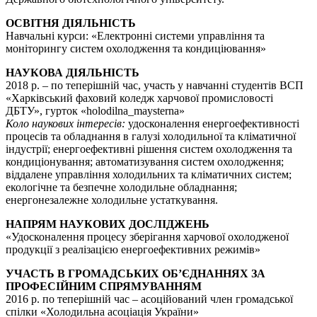
ОСВІТНЯ ДІЯЛЬНІСТЬ
Навчальні курси: «Електронні системи управління та
моніторингу систем охолодження та кондиціювання»
НАУКОВА ДІЯЛЬНІСТЬ
2018 р. – по теперішній час, участь у навчанні студентів ВСП
«Харківський фаховий коледж харчової промисловості
ДБТУ», гурток «holodilna_maysterna»
Коло наукових інтересів:
удосконалення енергоефективності
процесів та обладнання в галузі холодильної та кліматичної
індустрії; енергоефективні рішення систем охолодження та
кондиціонування; автоматизування систем охолодження;
віддалене управління холодильних та кліматичних систем;
екологічне та безпечне холодильне обладнання;
енергонезалежне холодильне устаткування.
НАПРЯМ НАУКОВИХ ДОСЛІДЖЕНЬ
«Удосконалення процесу зберігання харчової охолодженої
продукції з реалізацією енергоефективних режимів»
УЧАСТЬ В ГРОМАДСЬКИХ ОБ’ЄДНАННЯХ ЗА
ПРОФЕСІЙНИМ СПРЯМУВАННЯМ
2016 р. по теперішній час – асоційований член громадської
спілки «Холодильна асоціація України»