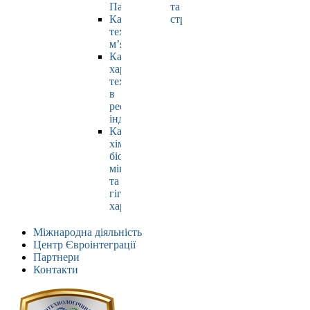
Павлюк
та
Кафедра
страхування
технології
м’яса
Кафедра
харчових
технологій
в
ресторанній
індустрії
Кафедра
хімії,
біохімії,
мікробіології
та
гігієни
харчування
Міжнародна діяльність
Центр Євроінтеграції
Партнери
Контакти