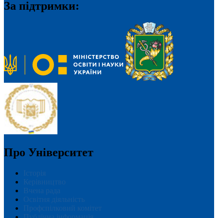
За підтримки:
Про Університет
Історія
Керівництво
Вчена рада
Освітня діяльність
Профспілковий комітет
Публічна інформація