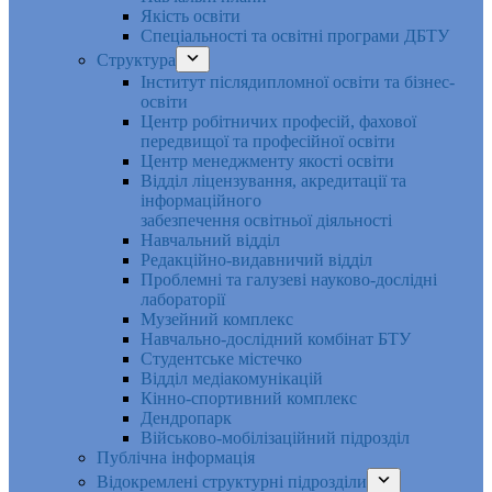
Якість освіти
Спеціальності та освітні програми ДБТУ
Структура
Інститут післядипломної освіти та бізнес-
освіти
Центр робітничих професій, фахової
передвищої та професійної освіти
Центр менеджменту якості освіти
Відділ ліцензування, акредитації та
інформаційного
забезпечення освітньої діяльності
Навчальний відділ
Редакційно-видавничий відділ
Проблемні та галузеві науково-дослідні
лабораторії
Музейний комплекс
Навчально-дослідний комбінат БТУ
Студентське містечко
Відділ медіакомунікацій
Кінно-спортивний комплекс
Дендропарк
Військово-мобілізаційний підрозділ
Публічна інформація
Відокремлені структурні підрозділи