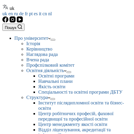
uk
uk
en
ru
de
fr
pt
es
it
cn
nl
Пошук
Про університет
Історія
Керівництво
Наглядова рада
Вчена рада
Профспілковий комітет
Освітня діяльність
Освітні програми
Навчальні плани
Якість освіти
Спеціальності та освітні програми ДБТУ
Структура
Інститут післядипломної освіти та бізнес-
освіти
Центр робітничих професій, фахової
передвищої та професійної освіти
Центр менеджменту якості освіти
Відділ ліцензування, акредитації та