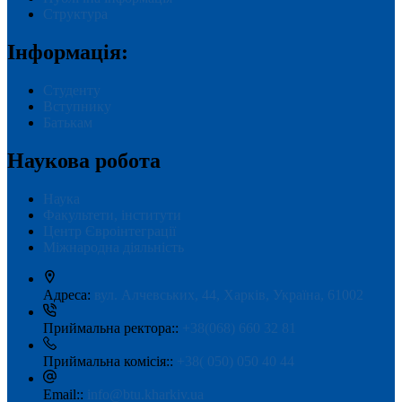
Структура
Інформація:
Студенту
Вступнику
Батькам
Наукова робота
Наука
Факультети, інститути
Центр Євроінтеграції
Міжнародна діяльність
Адреса:
вул. Алчевських, 44, Харків, Україна, 61002
Приймальна ректора::
+38(068) 660 32 81
Приймальна комісія::
+38( 050) 050 40 44
Email::
info@btu.kharkiv.ua