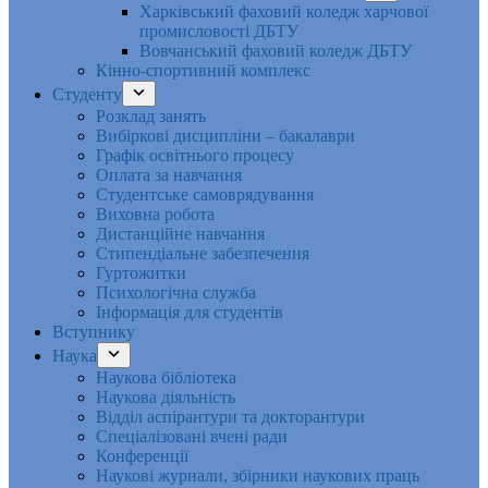
Харківський фаховий коледж харчової
промисловості ДБТУ
Вовчанський фаховий коледж ДБТУ
Кінно-спортивний комплекс
Студенту
Розклад занять
Вибіркові дисципліни – бакалаври
Графік освітнього процесу
Оплата за навчання
Студентське самоврядування
Виховна робота
Дистанційне навчання
Стипендіальне забезпечення
Гуртожитки
Психологічна служба
Інформація для студентів
Вступнику
Наука
Наукова бібліотека
Наукова діяльність
Відділ аспірантури та докторантури
Спеціалізовані вчені ради
Конференції
Наукові журнали, збірники наукових праць