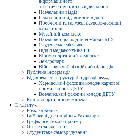
інформаційного
забезпечення освітньої діяльності
Навчальний відділ
Редакційно-видавничий відділ
Проблемні та галузеві науково-дослідні
лабораторії
Музейний комплекс
Навчально-дослідний комбінат БТУ
Студентське містечко
Відділ медіакомунікацій
Кінно-спортивний комплекс
Дендропарк
Військово-мобілізаційний підрозділ
Публічна інформація
Відокремлені структурні підрозділи
Харківський фаховий коледж харчової
промисловості ДБТУ
Вовчанський фаховий коледж ДБТУ
Кінно-спортивний комплекс
Студенту
Розклад занять
Вибіркові дисципліни – бакалаври
Графік освітнього процесу
Оплата за навчання
Студентське самоврядування