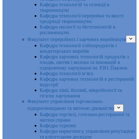
Кафедра технологій та селекції в
тваринництві
Кафедра технології переробки та якості
продукції тваринництва
Кафедра екології та біотехнологій в
рослинництві
Факультет переробних і харчових виробництв
Кафедра технології хлібопродуктів і
кондитерських виробів
Кафедра харчових технологій продуктів з
плодів, овочів і молока та інновацій в
оздоровчому харчуванні ім. Р.Ю. Павлюк
Кафедра технології м’яса
Кафедра харчових технологій в ресторанній
індустрії
Кафедра хімії, біохімії, мікробіології та
гігієни харчування
Факультет управління торговельно-
підприємницькою та митною діяльністю
Кафедра торгівлі, готельно-ресторанної та
митної справи
Кафедра туризму
Кафедра маркетингу, управління репутацією
та клієнтським досвідом