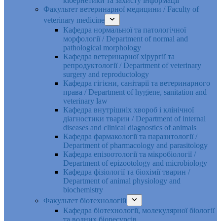
кібернетики та захисту інформації
Факультет ветеринарної медицини / Faculty of
veterinary medicine
Кафедра нормальної та патологічної
морфології / Department of normal and
pathological morphology
Кафедра ветеринарної хірургії та
репродуктології / Department of veterinary
surgery and reproductology
Кафедра гігієни, санітарії та ветеринарного
права / Department of hygiene, sanitation and
veterinary law
Кафедра внутрішніх хвороб і клінічної
діагностики тварин / Department of internal
diseases and clinical diagnostics of animals
Кафедра фармакології та паразитології /
Department of pharmacology and parasitology
Кафедра епізоотології та мікробіології /
Department of epizootology and microbiology
Кафедра фізіології та біохімії тварин /
Department of animal physiology and
biochemistry
Факультет біотехнологій
Кафедра біотехнології, молекулярної біології
та водних біоресурсів