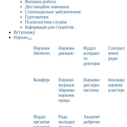
Виховна робота
Дистанційне навчання
Стипендіальне забезпечення
Гуртожитки
Психологічна служба
Інформація для студентів
Вступнику
Наука
Наукова
Наукова
Відділ
Спеціаліз
бібліотека
діяльність
аспірантури
вчені
та
ради
докторантури
Конференції
Наукові
Науково-
Інноваці
журнали,
дослідна
наукові
збірники
частина
кластери
наукових
праць
Відділ
Рада
Академічна
організації
молодих
доброчесність
наукової
вчених