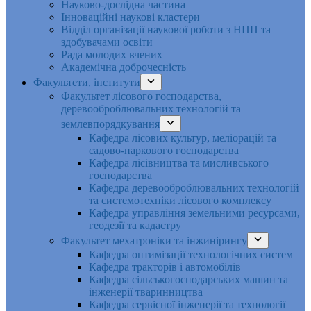
Науково-дослідна частина
Інноваційні наукові кластери
Відділ організації наукової роботи з НПП та
здобувачами освіти
Рада молодих вчених
Академічна доброчесність
Факультети, інститути
Факультет лісового господарства,
деревооброблювальних технологій та
землевпорядкування
Кафедра лісових культур, меліорацій та
садово-паркового господарства
Кафедра лісівництва та мисливського
господарства
Кафедра деревооброблювальних технологій
та системотехніки лісового комплексу
Кафедра управління земельними ресурсами,
геодезії та кадастру
Факультет мехатроніки та інжинірингу
Кафедра оптимізації технологічних систем
Кафедра тракторів і автомобілів
Кафедра сільськогосподарських машин та
інженерії тваринництва
Кафедра cервісної інженерії та технології