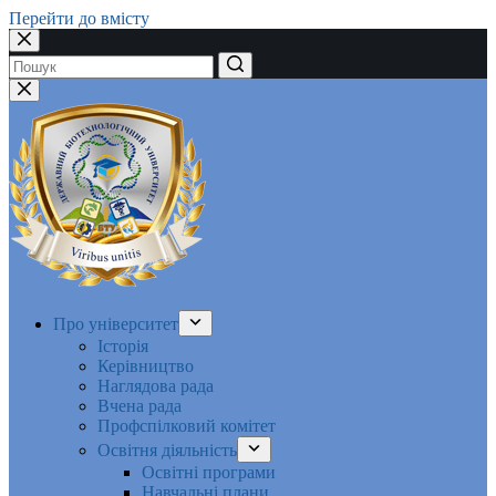
Перейти до вмісту
Немає
результатів
Про університет
Історія
Керівництво
Наглядова рада
Вчена рада
Профспілковий комітет
Освітня діяльність
Освітні програми
Навчальні плани