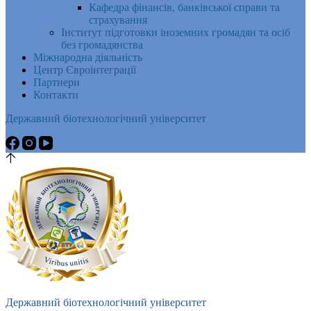
Кафедра фінансів, банківської справи та
страхування
Інститут підготовки іноземних громадян та осіб
без громадянства
Міжнародна діяльність
Центр Євроінтеграції
Партнери
Контакти
Державний біотехнологічний університет
Державний біотехнологічний університет