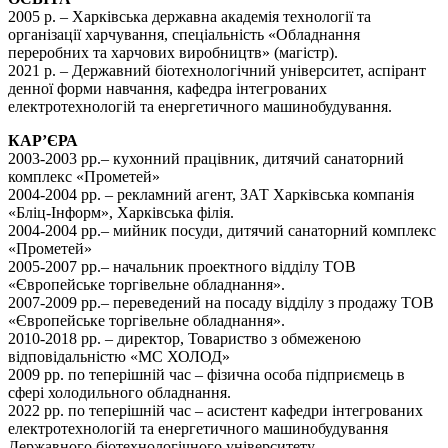
2005 р. – Харківська державна академія технології та
організації харчування, спеціальність «Обладнання
переробних та харчових виробництв» (магістр).
2021 р. – Державний біотехнологічний університет, аспірант
денної форми навчання, кафедра інтегрованих
електротехнологій та енергетичного машинобудування.
КАР’ЄРА
2003-2003 рр.– кухонний працівник, дитячий санаторний
комплекс «Прометей»
2004-2004 рр. – рекламний агент, ЗАТ Харківська компанія
«Бліц-Інформ», Харківська філія.
2004-2004 рр.– мийник посуди, дитячий санаторний комплекс
«Прометей»
2005-2007 рр.– начальник проектного відділу ТОВ
«Європейське торгівельне обладнання».
2007-2009 рр.– переведений на посаду відділу з продажу ТОВ
«Європейське торгівельне обладнання».
2010-2018 рр. – директор, Товариство з обмеженою
відповідальністю «МС ХОЛОД»
2009 рр. по теперішній час – фізична особа підприємець в
сфері холодильного обладнання.
2022 рр. по теперішній час – асистент кафедри інтегрованих
електротехнологій та енергетичного машинобудування
Державного біотехнологічного університету.