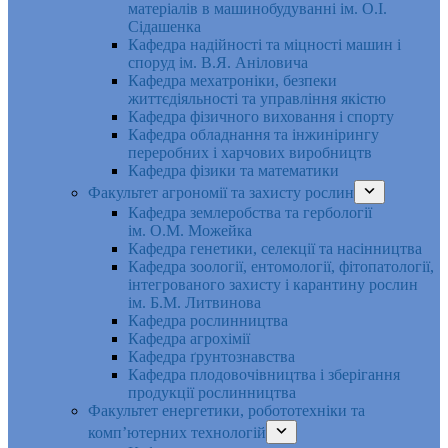
матеріалів в машинобудуванні ім. О.І.
Сідашенка
Кафедра надійності та міцності машин і
споруд ім. В.Я. Аніловича
Кафедра мехатроніки, безпеки
життєдіяльності та управління якістю
Кафедра фізичного виховання і спорту
Кафедра обладнання та інжинірингу
переробних і харчових виробництв
Кафедра фізики та математики
Факультет агрономії та захисту рослин
Кафедра землеробства та гербології
ім. О.М. Можейка
Кафедра генетики, селекції та насінництва
Кафедра зоології, ентомології, фітопатології,
інтегрованого захисту і карантину рослин
ім. Б.М. Литвинова
Кафедра рослинництва
Кафедра агрохімії
Кафедра ґрунтознавства
Кафедра плодовочівництва і зберігання
продукції рослинництва
Факультет енергетики, робототехніки та
комп’ютерних технологій