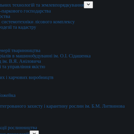
льних технологій та землевпорядкування
о-паркового господарства
рства
 системотехніки лісового комплексу
дезії та кадастру
енерії тваринництва
еріалів в машинобудуванні ім. О.І. Сідашенка
д ім. В.Я. Аніловича
 та управління якістю
их і харчових виробництв
 Можейка
 інтегрованого захисту і карантину рослин ім. Б.М. Литвинова
кції рослинництва