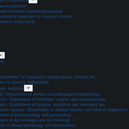
них технологій
о менеджменту
енергетичного машинобудування
едичної інженерії та електротехніки
ованих технологій
ня
ування» та соціально-гуманітарних дисциплін
ки та захисту інформації
ary medicine
 / Department of normal and pathological morphology
ї / Department of veterinary surgery and reproductology
а / Department of hygiene, sanitation and veterinary law
и тварин / Department of internal diseases and clinical diagnostics 
ment of pharmacology and parasitology
ment of epizootology and microbiology
nt of animal physiology and biochemistry