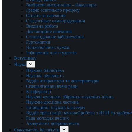
Вибіркові дисципліни – бакалаври
Графік освітнього процесу
Оплата за навчання
Студентське самоврядування
Виховна робота
Дистанційне навчання
Стипендіальне забезпечення
Гуртожитки
Психологічна служба
Інформація для студентів
Вступнику
Наука
Наукова бібліотека
Наукова діяльність
Відділ аспірантури та докторантури
Спеціалізовані вчені ради
Конференції
Наукові журнали, збірники наукових праць
Науково-дослідна частина
Інноваційні наукові кластери
Відділ організації наукової роботи з НПП та здобув
Рада молодих вчених
Академічна доброчесність
Факультети, інститути