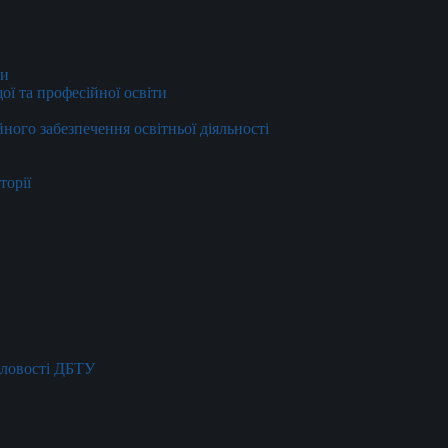
ти
ї та професійної освіти
йного забезпечення освітньої діяльності
торії
словості ДБТУ