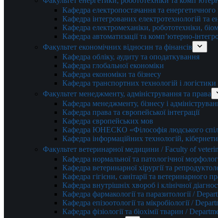
Факультет енергетики, робототехніки та комп’ютер
Кафедра електропостачання та енергетичног
Кафедра інтегрованих електротехнологій та 
Кафедра електромеханіки, робототехніки, біом
Кафедра автоматизації та комп’ютерно-інтегр
Факультет економічних відносин та фінансів
Кафедра обліку, аудиту та оподаткування
Кафедра глобальної економіки
Кафедра економіки та бізнесу
Кафедра транспортних технологій і логістики
Факультет менеджменту, адміністрування та права
Кафедра менеджменту, бізнесу і адмініструван
Кафедра права та європейської інтеграції
Кафедра європейських мов
Кафедра ЮНЕСКО «Філософія людського спілк
Кафедра інформаційних технологій, кібернети
Факультет ветеринарної медицини / Faculty of veterin
Кафедра нормальної та патологічної морфології
Кафедра ветеринарної хірургії та репродуктологі
Кафедра гігієни, санітарії та ветеринарного прав
Кафедра внутрішніх хвороб і клінічної діагностик
Кафедра фармакології та паразитології / Depart
Кафедра епізоотології та мікробіології / Depart
Кафедра фізіології та біохімії тварин / Departme