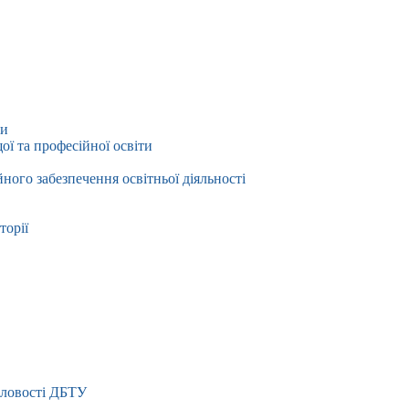
ти
ї та професійної освіти
йного забезпечення освітньої діяльності
торії
словості ДБТУ