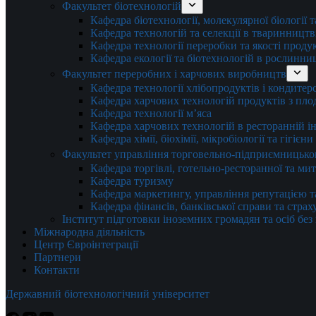
Факультет біотехнологій
Кафедра біотехнології, молекулярної біології 
Кафедра технологій та селекції в тваринництв
Кафедра технології переробки та якості проду
Кафедра екології та біотехнологій в рослинни
Факультет переробних і харчових виробництв
Кафедра технології хлібопродуктів і кондитер
Кафедра харчових технологій продуктів з плод
Кафедра технології м’яса
Кафедра харчових технологій в ресторанній ін
Кафедра хімії, біохімії, мікробіології та гігієн
Факультет управління торговельно-підприємницько
Кафедра торгівлі, готельно-ресторанної та ми
Кафедра туризму
Кафедра маркетингу, управління репутацією т
Кафедра фінансів, банківської справи та стра
Інститут підготовки іноземних громадян та осіб без
Міжнародна діяльність
Центр Євроінтеграції
Партнери
Контакти
Державний біотехнологічний університет