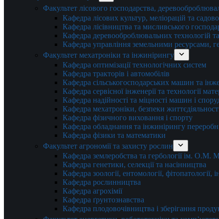
Факультет лісового господарства, деревооброблюва
Кафедра лісових культур, меліорацій та садов
Кафедра лісівництва та мисливського господа
Кафедра деревооброблювальних технологій та
Кафедра управління земельними ресурсами, гео
Факультет мехатроніки та інжинірингу
Кафедра оптимізації технологічних систем
Кафедра тракторів і автомобілів
Кафедра сільськогосподарських машин та інж
Кафедра cервісної інженерії та технології мат
Кафедра надійності та міцності машин і спору
Кафедра мехатроніки, безпеки життєдіяльності
Кафедра фізичного виховання і спорту
Кафедра обладнання та інжинірингу переробн
Кафедра фізики та математики
Факультет агрономії та захисту рослин
Кафедра землеробства та гербології ім. О.М.
Кафедра генетики, селекції та насінництва
Кафедра зоології, ентомології, фітопатології,
Кафедра рослинництва
Кафедра агрохімії
Кафедра ґрунтознавства
Кафедра плодовочівництва і зберігання проду