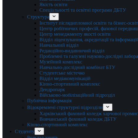
Якість освіти
Спеціальності та освітні програми ДБТУ
Структура
Інститут післядипломної освіти та бізнес-осві
Центр робітничих професій, фахової передвищо
Центр менеджменту якості освіти
Відділ ліцензування, акредитації та інформаці
Навчальний відділ
Редакційно-видавничий відділ
Проблемні та галузеві науково-дослідні лабора
Музейний комплекс
Навчально-дослідний комбінат БТУ
Студентське містечко
Відділ медіакомунікацій
Кінно-спортивний комплекс
Дендропарк
Військово-мобілізаційний підрозділ
Публічна інформація
Відокремлені структурні підрозділи
Харківський фаховий коледж харчової проми
Вовчанський фаховий коледж ДБТУ
Кінно-спортивний комплекс
Студенту
Розклад занять