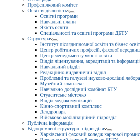
Профспілковий комітет
Освітня діяльність
Освітні програми
Навчальні плани
Якість освіти
Спеціальності та освітні програми ДБТУ
Структура
Інститут післядипломної освіти та бізнес-осві
Центр робітничих професій, фахової передвищо
Центр менеджменту якості освіти
Відділ ліцензування, акредитації та інформаці
Навчальний відділ
Редакційно-видавничий відділ
Проблемні та галузеві науково-дослідні лабора
Музейний комплекс
Навчально-дослідний комбінат БТУ
Студентське містечко
Відділ медіакомунікацій
Кінно-спортивний комплекс
Дендропарк
Військово-мобілізаційний підрозділ
Публічна інформація
Відокремлені структурні підрозділи
Харківський фаховий коледж харчової проми
Вовчанський фаховий коледж ДБТУ