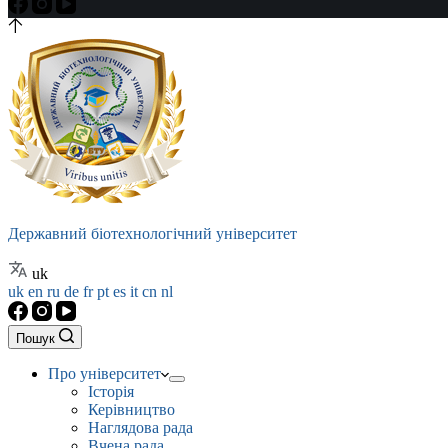
Державний біотехнологічний університет
uk
uk
en
ru
de
fr
pt
es
it
cn
nl
Пошук
Про університет
Історія
Керівництво
Наглядова рада
Вчена рада