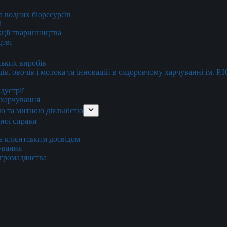
та водних біоресурсів
і
кції тваринництва
цтві
ських виробів
ів, овочів і молока та інновацій в оздоровчому харчуванні ім. Р
дустрії
и харчування
ю та митною діяльністю
тної справи
а клієнтським досвідом
хування
 громадянства