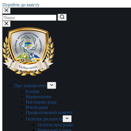
Перейти до вмісту
Немає
результатів
Про університет
Історія
Керівництво
Наглядова рада
Вчена рада
Профспілковий комітет
Освітня діяльність
Освітні програми
Навчальні плани