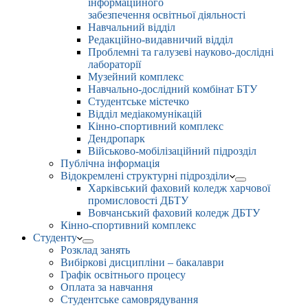
інформаційного
забезпечення освітньої діяльності
Навчальний відділ
Редакційно-видавничий відділ
Проблемні та галузеві науково-дослідні
лабораторії
Музейний комплекс
Навчально-дослідний комбінат БТУ
Студентське містечко
Відділ медіакомунікацій
Кінно-спортивний комплекс
Дендропарк
Військово-мобілізаційний підрозділ
Публічна інформація
Відокремлені структурні підрозділи
Харківський фаховий коледж харчової
промисловості ДБТУ
Вовчанський фаховий коледж ДБТУ
Кінно-спортивний комплекс
Студенту
Розклад занять
Вибіркові дисципліни – бакалаври
Графік освітнього процесу
Оплата за навчання
Студентське самоврядування