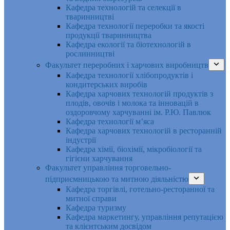
Кафедра технологій та селекції в
тваринництві
Кафедра технології переробки та якості
продукції тваринництва
Кафедра екології та біотехнологій в
рослинництві
Факультет переробних і харчових виробництв
Кафедра технології хлібопродуктів і
кондитерських виробів
Кафедра харчових технологій продуктів з
плодів, овочів і молока та інновацій в
оздоровчому харчуванні ім. Р.Ю. Павлюк
Кафедра технології м’яса
Кафедра харчових технологій в ресторанній
індустрії
Кафедра хімії, біохімії, мікробіології та
гігієни харчування
Факультет управління торговельно-
підприємницькою та митною діяльністю
Кафедра торгівлі, готельно-ресторанної та
митної справи
Кафедра туризму
Кафедра маркетингу, управління репутацією
та клієнтським досвідом