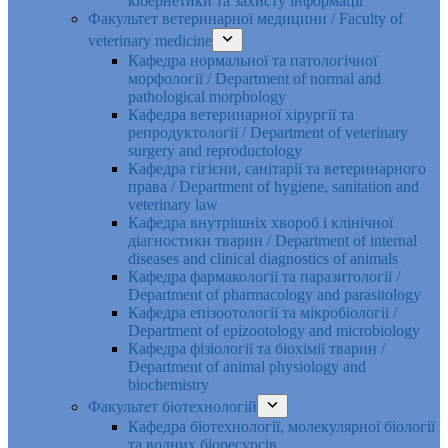
кібернетики та захисту інформації
Факультет ветеринарної медицини / Faculty of
veterinary medicine
Кафедра нормальної та патологічної
морфології / Department of normal and
pathological morphology
Кафедра ветеринарної хірургії та
репродуктології / Department of veterinary
surgery and reproductology
Кафедра гігієни, санітарії та ветеринарного
права / Department of hygiene, sanitation and
veterinary law
Кафедра внутрішніх хвороб і клінічної
діагностики тварин / Department of internal
diseases and clinical diagnostics of animals
Кафедра фармакології та паразитології /
Department of pharmacology and parasitology
Кафедра епізоотології та мікробіології /
Department of epizootology and microbiology
Кафедра фізіології та біохімії тварин /
Department of animal physiology and
biochemistry
Факультет біотехнологій
Кафедра біотехнології, молекулярної біології
та водних біоресурсів