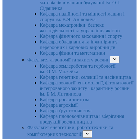
матеріалів в машинобудуванні ім. О.І.
Сідашенка
Кафедра надійності та міцності машин і
споруд ім. В.Я. Аніловича
Кафедра мехатроніки, безпеки
життєдіяльності та управління якістю
Кафедра фізичного виховання і спорту
Кафедра обладнання та інжинірингу
переробних і харчових виробництв
Кафедра фізики та математики
Факультет агрономії та захисту рослин
Кафедра землеробства та гербології
ім. О.М. Можейка
Кафедра генетики, селекції та насінництва
Кафедра зоології, ентомології, фітопатології,
інтегрованого захисту і карантину рослин
ім. Б.М. Литвинова
Кафедра рослинництва
Кафедра агрохімії
Кафедра ґрунтознавства
Кафедра плодовочівництва і зберігання
продукції рослинництва
Факультет енергетики, робототехніки та
комп’ютерних технологій