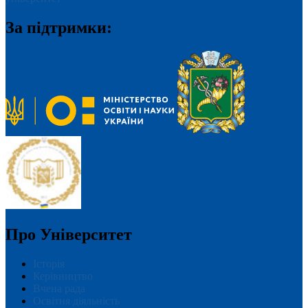
За підтримки:
Про Університет
Історія
Керівництво
Вчена рада
Освітня діяльність