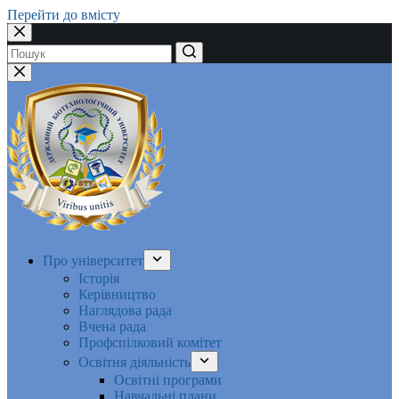
Перейти до вмісту
Немає
результатів
Про університет
Історія
Керівництво
Наглядова рада
Вчена рада
Профспілковий комітет
Освітня діяльність
Освітні програми
Навчальні плани