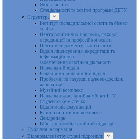
Якість освіти
Спеціальності та освітні програми ДБТУ
Структура
Інститут післядипломної освіти та бізнес-
освіти
Центр робітничих професій, фахової
передвищої та професійної освіти
Центр менеджменту якості освіти
Відділ ліцензування, акредитації та
інформаційного
забезпечення освітньої діяльності
Навчальний відділ
Редакційно-видавничий відділ
Проблемні та галузеві науково-дослідні
лабораторії
Музейний комплекс
Навчально-дослідний комбінат БТУ
Студентське містечко
Відділ медіакомунікацій
Кінно-спортивний комплекс
Дендропарк
Військово-мобілізаційний підрозділ
Публічна інформація
Відокремлені структурні підрозділи