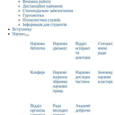
Виховна робота
Дистанційне навчання
Стипендіальне забезпечення
Гуртожитки
Психологічна служба
Інформація для студентів
Вступнику
Наука
Наукова
Наукова
Відділ
Спеціаліз
бібліотека
діяльність
аспірантури
вчені
та
ради
докторантури
Конференції
Наукові
Науково-
Інноваці
журнали,
дослідна
наукові
збірники
частина
кластери
наукових
праць
Відділ
Рада
Академічна
організації
молодих
доброчесність
наукової
вчених