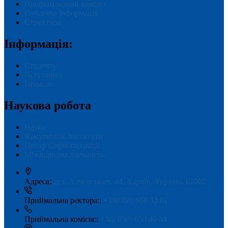
Профспілковий комітет
Публічна інформація
Структура
Інформація:
Студенту
Вступнику
Батькам
Наукова робота
Наука
Факультети, інститути
Центр Євроінтеграції
Міжнародна діяльність
Адреса:
вул. Алчевських, 44, Харків, Україна, 61002
Приймальна ректора::
+38(068) 660 32 81
Приймальна комісія::
+38( 050) 050 40 44