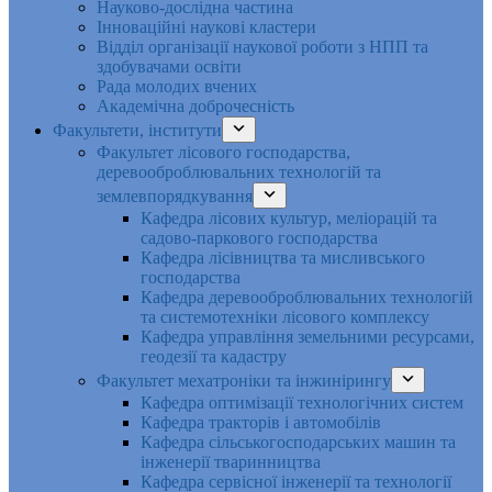
Науково-дослідна частина
Інноваційні наукові кластери
Відділ організації наукової роботи з НПП та
здобувачами освіти
Рада молодих вчених
Академічна доброчесність
Факультети, інститути
Факультет лісового господарства,
деревооброблювальних технологій та
землевпорядкування
Кафедра лісових культур, меліорацій та
садово-паркового господарства
Кафедра лісівництва та мисливського
господарства
Кафедра деревооброблювальних технологій
та системотехніки лісового комплексу
Кафедра управління земельними ресурсами,
геодезії та кадастру
Факультет мехатроніки та інжинірингу
Кафедра оптимізації технологічних систем
Кафедра тракторів і автомобілів
Кафедра сільськогосподарських машин та
інженерії тваринництва
Кафедра cервісної інженерії та технології