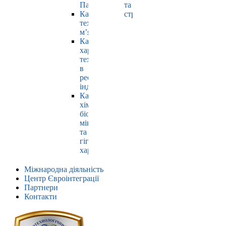
Павлюк
та
Кафедра
страхування
технології
м’яса
Кафедра
харчових
технологій
в
ресторанній
індустрії
Кафедра
хімії,
біохімії,
мікробіології
та
гігієни
харчування
Міжнародна діяльність
Центр Євроінтеграції
Партнери
Контакти