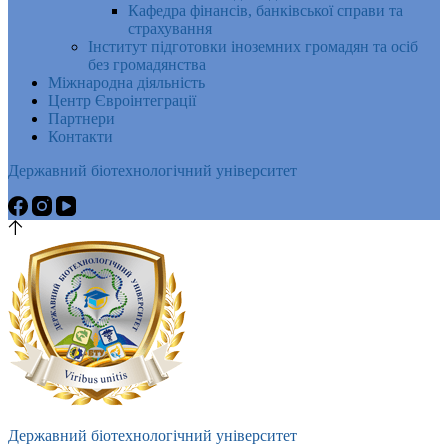
Кафедра фінансів, банківської справи та
страхування
Інститут підготовки іноземних громадян та осіб
без громадянства
Міжнародна діяльність
Центр Євроінтеграції
Партнери
Контакти
Державний біотехнологічний університет
Державний біотехнологічний університет