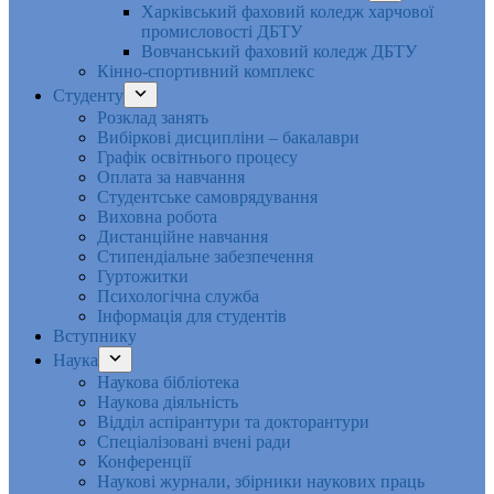
Харківський фаховий коледж харчової
промисловості ДБТУ
Вовчанський фаховий коледж ДБТУ
Кінно-спортивний комплекс
Студенту
Розклад занять
Вибіркові дисципліни – бакалаври
Графік освітнього процесу
Оплата за навчання
Студентське самоврядування
Виховна робота
Дистанційне навчання
Стипендіальне забезпечення
Гуртожитки
Психологічна служба
Інформація для студентів
Вступнику
Наука
Наукова бібліотека
Наукова діяльність
Відділ аспірантури та докторантури
Спеціалізовані вчені ради
Конференції
Наукові журнали, збірники наукових праць