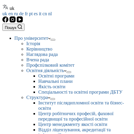
uk
uk
en
ru
de
fr
pt
es
it
cn
nl
Пошук
Про університет
Історія
Керівництво
Наглядова рада
Вчена рада
Профспілковий комітет
Освітня діяльність
Освітні програми
Навчальні плани
Якість освіти
Спеціальності та освітні програми ДБТУ
Структура
Інститут післядипломної освіти та бізнес-
освіти
Центр робітничих професій, фахової
передвищої та професійної освіти
Центр менеджменту якості освіти
Відділ ліцензування, акредитації та