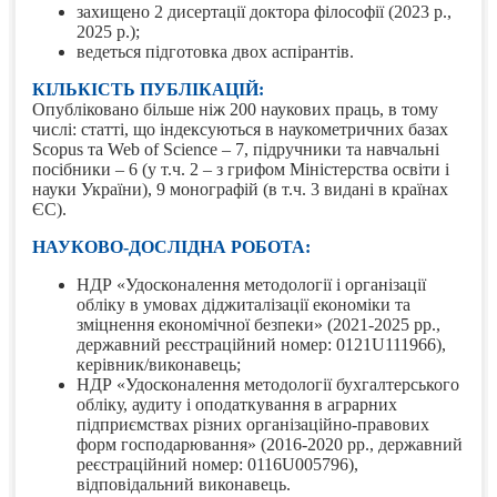
захищено 2 дисертації доктора філософії (2023 р.,
2025 р.);
ведеться підготовка двох аспірантів.
КІЛЬКІСТЬ ПУБЛІКАЦІЙ:
Опубліковано більше ніж 200 наукових праць, в тому
числі: статті, що індексуються в наукометричних базах
Scopus та Web of Science – 7, підручники та навчальні
посібники – 6 (у т.ч. 2 – з грифом Міністерства освіти і
науки України), 9 монографій (в т.ч. 3 видані в країнах
ЄС).
НАУКОВО-ДОСЛІДНА РОБОТА:
НДР «Удосконалення методології і організації
обліку в умовах діджиталізації економіки та
зміцнення економічної безпеки» (2021-2025 рр.,
державний реєстраційний номер: 0121U111966),
керівник/виконавець;
НДР «Удосконалення методології бухгалтерського
обліку, аудиту і оподаткування в аграрних
підприємствах різних організаційно-правових
форм господарювання» (2016-2020 рр., державний
реєстраційний номер: 0116U005796),
відповідальний виконавець.