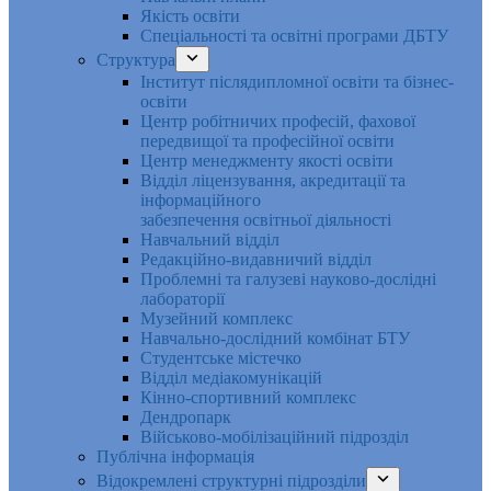
Якість освіти
Спеціальності та освітні програми ДБТУ
Структура
Інститут післядипломної освіти та бізнес-
освіти
Центр робітничих професій, фахової
передвищої та професійної освіти
Центр менеджменту якості освіти
Відділ ліцензування, акредитації та
інформаційного
забезпечення освітньої діяльності
Навчальний відділ
Редакційно-видавничий відділ
Проблемні та галузеві науково-дослідні
лабораторії
Музейний комплекс
Навчально-дослідний комбінат БТУ
Студентське містечко
Відділ медіакомунікацій
Кінно-спортивний комплекс
Дендропарк
Військово-мобілізаційний підрозділ
Публічна інформація
Відокремлені структурні підрозділи