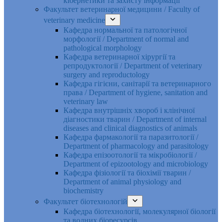
кібернетики та захисту інформації
Факультет ветеринарної медицини / Faculty of
veterinary medicine
Кафедра нормальної та патологічної
морфології / Department of normal and
pathological morphology
Кафедра ветеринарної хірургії та
репродуктології / Department of veterinary
surgery and reproductology
Кафедра гігієни, санітарії та ветеринарного
права / Department of hygiene, sanitation and
veterinary law
Кафедра внутрішніх хвороб і клінічної
діагностики тварин / Department of internal
diseases and clinical diagnostics of animals
Кафедра фармакології та паразитології /
Department of pharmacology and parasitology
Кафедра епізоотології та мікробіології /
Department of epizootology and microbiology
Кафедра фізіології та біохімії тварин /
Department of animal physiology and
biochemistry
Факультет біотехнологій
Кафедра біотехнології, молекулярної біології
та водних біоресурсів