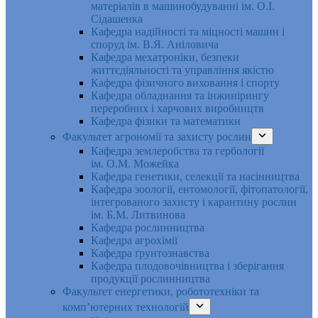
матеріалів в машинобудуванні ім. О.І.
Сідашенка
Кафедра надійності та міцності машин і
споруд ім. В.Я. Аніловича
Кафедра мехатроніки, безпеки
життєдіяльності та управління якістю
Кафедра фізичного виховання і спорту
Кафедра обладнання та інжинірингу
переробних і харчових виробництв
Кафедра фізики та математики
Факультет агрономії та захисту рослин
Кафедра землеробства та гербології
ім. О.М. Можейка
Кафедра генетики, селекції та насінництва
Кафедра зоології, ентомології, фітопатології,
інтегрованого захисту і карантину рослин
ім. Б.М. Литвинова
Кафедра рослинництва
Кафедра агрохімії
Кафедра ґрунтознавства
Кафедра плодовочівництва і зберігання
продукції рослинництва
Факультет енергетики, робототехніки та
комп’ютерних технологій