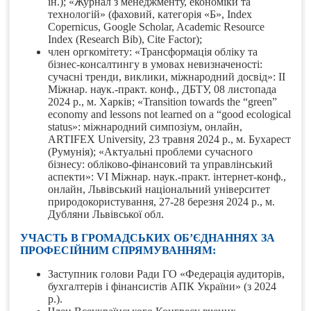
ін.); «Журнал з менеджменту, економіки та
технологій» (фаховий, категорія «Б», Index
Copernicus, Google Scholar, Academic Resource
Index (Research Bib), Cite Factor);
член оргкомітету: «Трансформація обліку та
бізнес-консалтингу в умовах невизначеності:
сучасні тренди, виклики, міжнародний досвід»: ІІ
Міжнар. наук.-практ. конф., ДБТУ, 08 листопада
2024 р., м. Харків; «Transition towards the “green”
economy and lessons not learned on a “good ecological
status»: міжнародний симпозіум, онлайн,
ARTIFEX University, 23 травня 2024 р., м. Бухарест
(Румунія); «Актуальні проблеми сучасного
бізнесу: обліково-фінансовий та управлінський
аспекти»: VІ Міжнар. наук.-практ. інтернет-конф.,
онлайн, Львівський національний університет
природокористування, 27-28 березня 2024 р., м.
Дубляни Львівської обл.
УЧАСТЬ В ГРОМАДСЬКИХ ОБ’ЄДНАННЯХ ЗА
ПРОФЕСІЙНИМ СПРЯМУВАННЯМ:
Заступник голови Ради ГО «Федерація аудиторів,
бухгалтерів і фінансистів АПК України» (з 2024
р.).