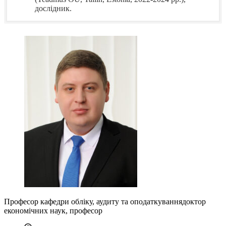
дослідник.
Сертифікати —>
Публікаційна активність
ПІДВИЩЕННЯ КВАЛІФІКАЦІЇ, СТАЖУВАННЯ:
Відзнаки та нагороди
курс «Вступ до міжгалузевих стандартів згідно
ESRS (ESRS 1 та ESRS 2)», 1 кредит ЄКТС (30
ЗОВНІШНІ НАГОРОДИ:
год.), сертифікат від 12.08.2025 р. – AICPA &
CIMA, США/Великобританія;
CGMA Accounting Educator Awards 2025 – Regional
курс «Вступ до екологічних стандартів згідно
Champion (Europe), AICPA&CIMA (2025 р.);
ESRS (E1 – E5)», 1,5 кредити ЄКТС (45 год.),
Відзнака «Почесний член ГО «Федерація
сертифікат від 14.08.2025 р. – AICPA & CIMA,
аудиторів, бухгалтерів і фінансистів АПК України»
США/Великобританія;
(2025 р.);
курс підвищення кваліфікації «Актуальні проблеми
Почесна грамота Президії Національної академії
сучасного розвитку аграрної сфери економіки», 6
аграрних наук України (2025 р.);
кредитів ЄКТС (180 год.), свідоцтво № 120525010
Стипендія для кращих молодих науковців з метою
від 23.05.2025. – ННЦ «Інститут аграрної
увічнення подій Революції Гідності та вшанування
економіки», Україна, м. Київ;
подвигу Героїв України – Героїв Небесної Сотні
курс «Стале фінансування та ESG-звітність:
(2024 р.);
практичний гід для бізнесу» (5 год.), сертифікат №
Подяка Міністерства освіти і науки України (2023
1246 від 05.06.2025 р. – Академія МСФЗ, Україна,
Професор кафедри обліку, аудиту та оподаткування
доктор
р.);
м. Київ;
економічних наук, професор
Campus Culture Excellence Award, CIMA (2021 р.);
курс «ESG Fundamentals», 6,5 кредитів ЄКТС (195
Подяка Вірменської академії природничих наук
год.), сертифікат від 12.09.2024 р. – AICPA &