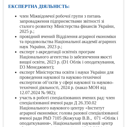
ЕКСПЕРТНА ДІЯЛЬНІСТЬ:
член Міжвідомчої робочої групи з питань
запровадження підприємствами звітності зі
сталого розвитку Міністерства фінансів України,
2025 р.;
провідний вчений Відділення аграрної економіки
та продовольства Національної академії аграрних
наук України, 2023 р.;
експерт з акредитації освітніх програм
Національного агентства із забезпечення якості
вищої освіти, 2023 р. (D1 Облік і оподаткування,
D3 Менеджмент);
експерт Міністерства освіти і науки України для
проведення наукової та науково-технічної
експертизи обʼєктів у сфері наукової та науково-
технічної діяльності, 2024 р. (наказ МОН від
12.07.2024 № 982);
участь в роботі спеціалізованих вчених рад: член
спеціалізованої вченої ради Д 26.350.02
Національного наукового центру «Інститут
аграрної економіки; голова разової спеціалізованої
вченої ради PhD 7105 (Кожухар В.В., 071 «Облік і
оподаткування», Національний науковий центр