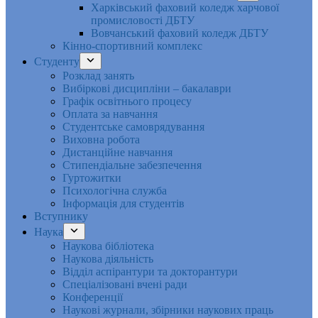
Харківський фаховий коледж харчової
промисловості ДБТУ
Вовчанський фаховий коледж ДБТУ
Кінно-спортивний комплекс
Студенту
Розклад занять
Вибіркові дисципліни – бакалаври
Графік освітнього процесу
Оплата за навчання
Студентське самоврядування
Виховна робота
Дистанційне навчання
Стипендіальне забезпечення
Гуртожитки
Психологічна служба
Інформація для студентів
Вступнику
Наука
Наукова бібліотека
Наукова діяльність
Відділ аспірантури та докторантури
Спеціалізовані вчені ради
Конференції
Наукові журнали, збірники наукових праць