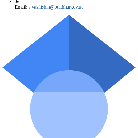
(2019 р.);
CIMA, США/Великобританія;
Email:
s.vasilishin@btu.kharkov.ua
Подяка Департаменту науки і освіти Харківської
курс підвищення кваліфікації ««Innovative
обласної державної адміністрації (2019 р.);
Educational Technologies: European Experience and its
Стипендія Кабінету Міністрів України для молодих
Application in Training in Economics and
вчених (2018 р.)
Management», 6 кредитів ЄКТС (180 год.),
сертифікат C 20230319 від 26.03.2023 р. – Baltic
Research Institute of Transformation Economic Area
Problems, Латвія, м. Рига.