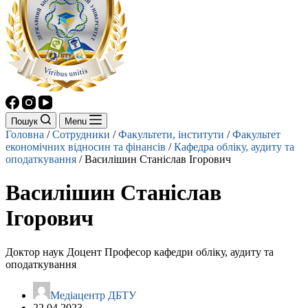
Пошук
Menu
Головна
/
Сотрудники
/
Факультети, інститути
/
Факультет
економічних відносин та фінансів
/
Кафедра обліку, аудиту та
оподаткування
/
Василішин Станіслав Ігорович
Василішин Станіслав
Ігорович
Доктор наук Доцент Професор кафедри обліку, аудиту та
оподаткування
Mедіацентр ДБТУ
22.04.2023