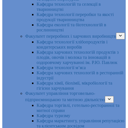
Кафедра технологій та селекції в
тваринництві
Кафедра технології переробки та якості
продукції тваринництва
Кафедра екології та біотехнологій в
рослинництві
Факультет переробних і харчових виробництв
Кафедра технології хлібопродуктів і
кондитерських виробів
Кафедра харчових технологій продуктів з
плодів, овочів і молока та інновацій в
оздоровчому харчуванні ім. Р.Ю. Павлюк
Кафедра технології м’яса
Кафедра харчових технологій в ресторанній
індустрії
Кафедра хімії, біохімії, мікробіології та
гігієни харчування
Факультет управління торговельно-
підприємницькою та митною діяльністю
Кафедра торгівлі, готельно-ресторанної та
митної справи
Кафедра туризму
Кафедра маркетингу, управління репутацією
та клієнтським досвідом