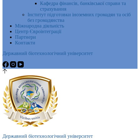
Кафедра фінансів, банківської справи та
страхування
Інститут підготовки іноземних громадян та осіб
без громадянства
Міжнародна діяльність
Центр Євроінтеграції
Партнери
Контакти
Державний біотехнологічний університет
Державний біотехнологічний університет