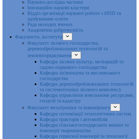
Науково-дослідна частина
Інноваційні наукові кластери
Відділ організації наукової роботи з НПП та
здобувачами освіти
Рада молодих вчених
Академічна доброчесність
Факультети, інститути
Факультет лісового господарства,
деревооброблювальних технологій та
землевпорядкування
Кафедра лісових культур, меліорацій та
садово-паркового господарства
Кафедра лісівництва та мисливського
господарства
Кафедра деревооброблювальних технологій
та системотехніки лісового комплексу
Кафедра управління земельними ресурсами,
геодезії та кадастру
Факультет мехатроніки та інжинірингу
Кафедра оптимізації технологічних систем
Кафедра тракторів і автомобілів
Кафедра сільськогосподарських машин та
інженерії тваринництва
Кафедра cервісної інженерії та технології