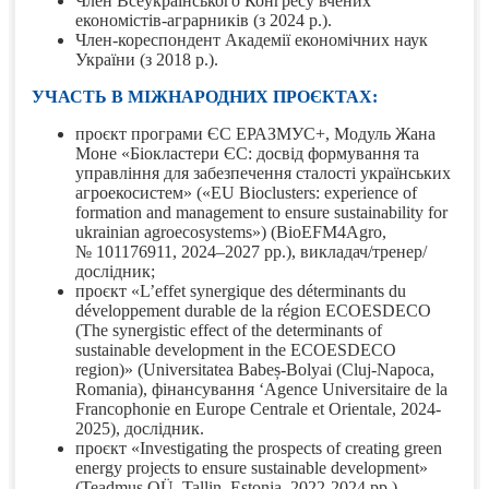
Член Всеукраїнського Конгресу вчених
економістів-аграрників (з 2024 р.).
Член-кореспондент Академії економічних наук
України (з 2018 р.).
УЧАСТЬ В МІЖНАРОДНИХ ПРОЄКТАХ:
проєкт програми ЄС ЕРАЗМУС+, Модуль Жана
Моне «Біокластери ЄС: досвід формування та
управління для забезпечення сталості українських
агроекосистем» («EU Bioclusters: experience of
formation and management to ensure sustainability for
ukrainian agroecosystems») (BioEFM4Agro,
№ 101176911, 2024–2027 рр.),
викладач/тренер/
дослідник;
проєкт «L’effet synergique des déterminants du
développement durable de la région ECOESDECO
(The synergistic effect of the determinants of
sustainable development in the ECOESDECO
region)» (Universitatea Babeș-Bolyai (Cluj-Napoca,
Romania), фінансування ‘Agence Universitaire de la
Francophonie en Europe Centrale et Orientale, 2024-
2025), дослідник.
проєкт «Investigating the prospects of creating green
energy projects to ensure sustainable development»
(Teadmus OÜ, Tallin, Estonia, 2022-2024 рр.),