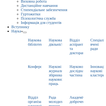
Виховна робота
Дистанційне навчання
Стипендіальне забезпечення
Гуртожитки
Психологічна служба
Інформація для студентів
Вступнику
Наука
Наукова
Наукова
Відділ
Спеціаліз
бібліотека
діяльність
аспірантури
вчені
та
ради
докторантури
Конференції
Наукові
Науково-
Інноваці
журнали,
дослідна
наукові
збірники
частина
кластери
наукових
праць
Відділ
Рада
Академічна
організації
молодих
доброчесність
наукової
вчених