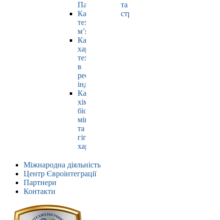
Павлюк
та
Кафедра
страхування
технології
м’яса
Кафедра
харчових
технологій
в
ресторанній
індустрії
Кафедра
хімії,
біохімії,
мікробіології
та
гігієни
харчування
Міжнародна діяльність
Центр Євроінтеграції
Партнери
Контакти