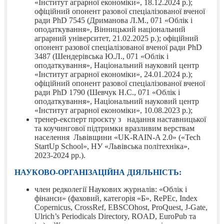
«Інститут аграрної економіки», 18.12.2024 р.);
офіційний опонент разової спеціалізованої вченої
ради PhD 7545 (Дриманова Л.М., 071 «Облік і
оподаткування», Вінницький національний
аграрний університет, 21.02.2025 р.); офіційний
опонент разової спеціалізованої вченої ради PhD
3487 (Шендерівська Ю.Л., 071 «Облік і
оподаткування», Національний науковий центр
«Інститут аграрної економіки», 24.01.2024 р.);
офіційний опонент разової спеціалізованої вченої
ради PhD 1790 (Шевчук Н.С., 071 «Облік і
оподаткування», Національний науковий центр
«Інститут аграрної економіки», 10.08.2023 р.);
тренер-експерт проєкту з надання наставницької
та коучингової підтримки вразливим верствам
населення Львівщини «UK-RAIN-A 2.0» («Tech
StartUp School», НУ «Львівська політехніка»,
2023-2024 рр.).
НАУКОВО-ОРГАНІЗАЦІЙНА ДІЯЛЬНІСТЬ:
член редколегії Наукових журналів: «Облік і
фінанси» (фаховий, категорія «Б», RePEc, Index
Copernicus, CrossRef, EBSCOhost, ProQuest, J-Gate,
Ulrich’s Periodicals Directory, ROAD,
EuroPub та