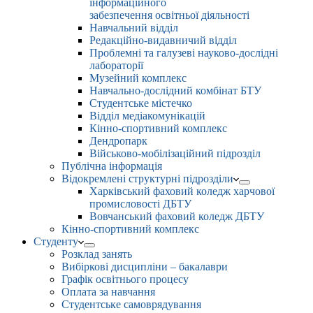
інформаційного
забезпечення освітньої діяльності
Навчальний відділ
Редакційно-видавничий відділ
Проблемні та галузеві науково-дослідні
лабораторії
Музейний комплекс
Навчально-дослідний комбінат БТУ
Студентське містечко
Відділ медіакомунікацій
Кінно-спортивний комплекс
Дендропарк
Військово-мобілізаційний підрозділ
Публічна інформація
Відокремлені структурні підрозділи
Харківський фаховий коледж харчової
промисловості ДБТУ
Вовчанський фаховий коледж ДБТУ
Кінно-спортивний комплекс
Студенту
Розклад занять
Вибіркові дисципліни – бакалаври
Графік освітнього процесу
Оплата за навчання
Студентське самоврядування