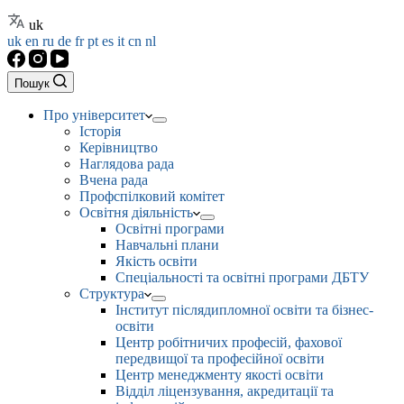
uk
uk
en
ru
de
fr
pt
es
it
cn
nl
Пошук
Про університет
Історія
Керівництво
Наглядова рада
Вчена рада
Профспілковий комітет
Освітня діяльність
Освітні програми
Навчальні плани
Якість освіти
Спеціальності та освітні програми ДБТУ
Структура
Інститут післядипломної освіти та бізнес-
освіти
Центр робітничих професій, фахової
передвищої та професійної освіти
Центр менеджменту якості освіти
Відділ ліцензування, акредитації та