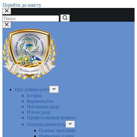
Перейти до вмісту
Немає
результатів
Про університет
Історія
Керівництво
Наглядова рада
Вчена рада
Профспілковий комітет
Освітня діяльність
Освітні програми
Навчальні плани