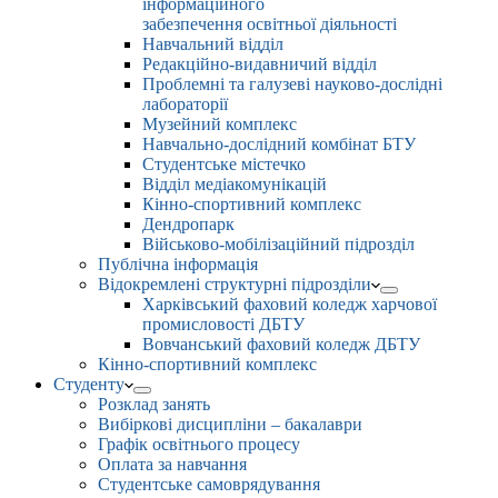
інформаційного
забезпечення освітньої діяльності
Навчальний відділ
Редакційно-видавничий відділ
Проблемні та галузеві науково-дослідні
лабораторії
Музейний комплекс
Навчально-дослідний комбінат БТУ
Студентське містечко
Відділ медіакомунікацій
Кінно-спортивний комплекс
Дендропарк
Військово-мобілізаційний підрозділ
Публічна інформація
Відокремлені структурні підрозділи
Харківський фаховий коледж харчової
промисловості ДБТУ
Вовчанський фаховий коледж ДБТУ
Кінно-спортивний комплекс
Студенту
Розклад занять
Вибіркові дисципліни – бакалаври
Графік освітнього процесу
Оплата за навчання
Студентське самоврядування