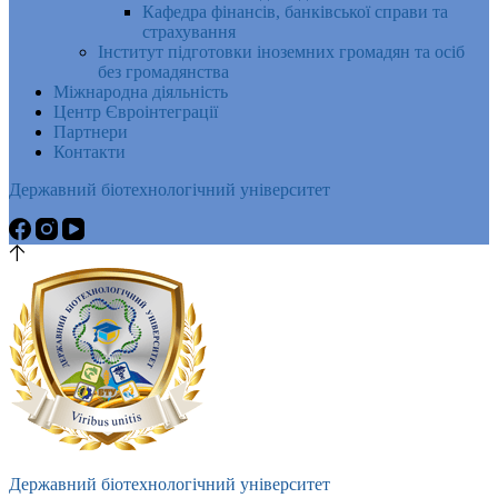
Кафедра фінансів, банківської справи та
страхування
Інститут підготовки іноземних громадян та осіб
без громадянства
Міжнародна діяльність
Центр Євроінтеграції
Партнери
Контакти
Державний біотехнологічний університет
Державний біотехнологічний університет