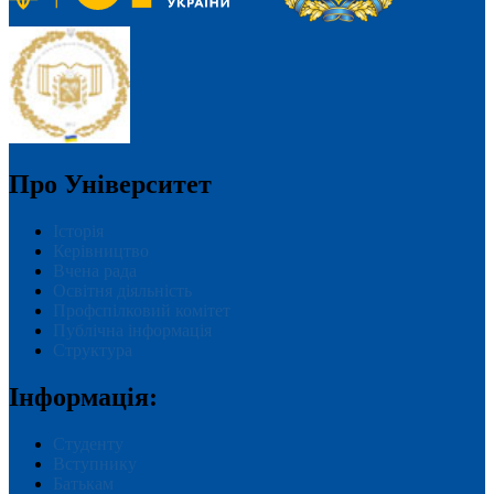
Про Університет
Історія
Керівництво
Вчена рада
Освітня діяльність
Профспілковий комітет
Публічна інформація
Структура
Інформація:
Студенту
Вступнику
Батькам