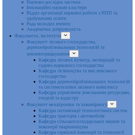
Науково-дослідна частина
Інноваційні наукові кластери
Відділ організації наукової роботи з НПП та
здобувачами освіти
Рада молодих вчених
Академічна доброчесність
Факультети, інститути
Факультет лісового господарства,
деревооброблювальних технологій та
землевпорядкування
Кафедра лісових культур, меліорацій та
садово-паркового господарства
Кафедра лісівництва та мисливського
господарства
Кафедра деревооброблювальних технологій
та системотехніки лісового комплексу
Кафедра управління земельними ресурсами,
геодезії та кадастру
Факультет мехатроніки та інжинірингу
Кафедра оптимізації технологічних систем
Кафедра тракторів і автомобілів
Кафедра сільськогосподарських машин та
інженерії тваринництва
Кафедра cервісної інженерії та технології