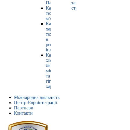
Павлюк
та
Кафедра
страхування
технології
м’яса
Кафедра
харчових
технологій
в
ресторанній
індустрії
Кафедра
хімії,
біохімії,
мікробіології
та
гігієни
харчування
Міжнародна діяльність
Центр Євроінтеграції
Партнери
Контакти