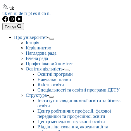
uk
uk
en
ru
de
fr
pt
es
it
cn
nl
Пошук
Про університет
Історія
Керівництво
Наглядова рада
Вчена рада
Профспілковий комітет
Освітня діяльність
Освітні програми
Навчальні плани
Якість освіти
Спеціальності та освітні програми ДБТУ
Структура
Інститут післядипломної освіти та бізнес-
освіти
Центр робітничих професій, фахової
передвищої та професійної освіти
Центр менеджменту якості освіти
Відділ ліцензування, акредитації та