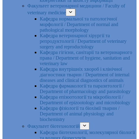
кібернетики та захисту інформації
Факультет ветеринарної медицини / Faculty of
veterinary medicine
Кафедра нормальної та патологічної
морфології / Department of normal and
pathological morphology
Кафедра ветеринарної хірургії та
репродуктології / Department of veterinary
surgery and reproductology
Кафедра гігієни, санітарії та ветеринарного
права / Department of hygiene, sanitation and
veterinary law
Кафедра внутрішніх хвороб і клінічної
діагностики тварин / Department of internal
diseases and clinical diagnostics of animals
Кафедра фармакології та паразитології /
Department of pharmacology and parasitology
Кафедра епізоотології та мікробіології /
Department of epizootology and microbiology
Кафедра фізіології та біохімії тварин /
Department of animal physiology and
biochemistry
Факультет біотехнологій
Кафедра біотехнології, молекулярної біології
та водних біоресурсів