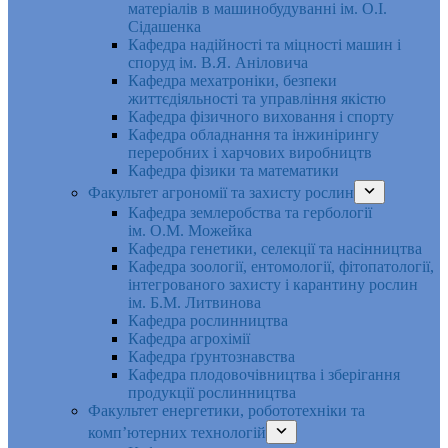
матеріалів в машинобудуванні ім. О.І.
Сідашенка
Кафедра надійності та міцності машин і
споруд ім. В.Я. Аніловича
Кафедра мехатроніки, безпеки
життєдіяльності та управління якістю
Кафедра фізичного виховання і спорту
Кафедра обладнання та інжинірингу
переробних і харчових виробництв
Кафедра фізики та математики
Факультет агрономії та захисту рослин
Кафедра землеробства та гербології
ім. О.М. Можейка
Кафедра генетики, селекції та насінництва
Кафедра зоології, ентомології, фітопатології,
інтегрованого захисту і карантину рослин
ім. Б.М. Литвинова
Кафедра рослинництва
Кафедра агрохімії
Кафедра ґрунтознавства
Кафедра плодовочівництва і зберігання
продукції рослинництва
Факультет енергетики, робототехніки та
комп’ютерних технологій