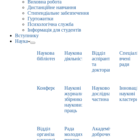
Виховна робота
Дистанційне навчання
Стипендіальне забезпечення
Гуртожитки
Психологічна служба
Інформація для студентів
Вступнику
Наука
Наукова
Наукова
Відділ
Спеціаліз
бібліотека
діяльність
аспірантури
вчені
та
ради
докторантури
Конференції
Наукові
Науково-
Інноваці
журнали,
дослідна
наукові
збірники
частина
кластери
наукових
праць
Відділ
Рада
Академічна
організації
молодих
доброчесність
наукової
вчених