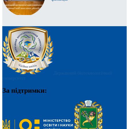
Державний біотехнологічний
університет
За підтримки: