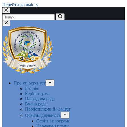
Перейти до вмісту
Немає
результатів
Про університет
Історія
Керівництво
Наглядова рада
Вчена рада
Профспілковий комітет
Освітня діяльність
Освітні програми
Навчальні плани