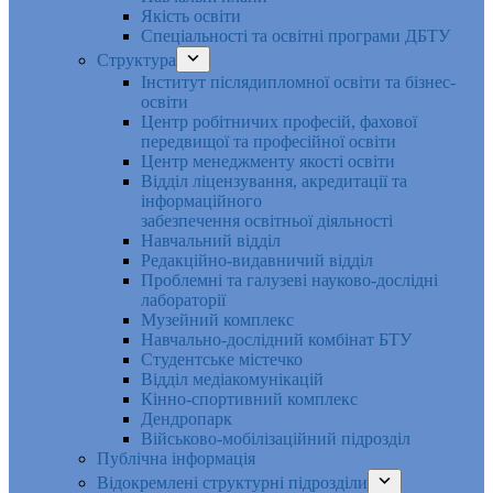
Якість освіти
Спеціальності та освітні програми ДБТУ
Структура
Інститут післядипломної освіти та бізнес-
освіти
Центр робітничих професій, фахової
передвищої та професійної освіти
Центр менеджменту якості освіти
Відділ ліцензування, акредитації та
інформаційного
забезпечення освітньої діяльності
Навчальний відділ
Редакційно-видавничий відділ
Проблемні та галузеві науково-дослідні
лабораторії
Музейний комплекс
Навчально-дослідний комбінат БТУ
Студентське містечко
Відділ медіакомунікацій
Кінно-спортивний комплекс
Дендропарк
Військово-мобілізаційний підрозділ
Публічна інформація
Відокремлені структурні підрозділи