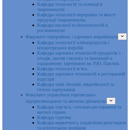
Кафедра технологій та селекції в
тваринництві
Кафедра технології переробки та якості
продукції тваринництва
Кафедра екології та біотехнологій в
рослинництві
Факультет переробних і харчових виробництв
Кафедра технології хлібопродуктів і
кондитерських виробів
Кафедра харчових технологій продуктів з
плодів, овочів і молока та інновацій в
оздоровчому харчуванні ім. Р.Ю. Павлюк
Кафедра технології м’яса
Кафедра харчових технологій в ресторанній
індустрії
Кафедра хімії, біохімії, мікробіології та
гігієни харчування
Факультет управління торговельно-
підприємницькою та митною діяльністю
Кафедра торгівлі, готельно-ресторанної та
митної справи
Кафедра туризму
Кафедра маркетингу, управління репутацією
та клієнтським досвідом