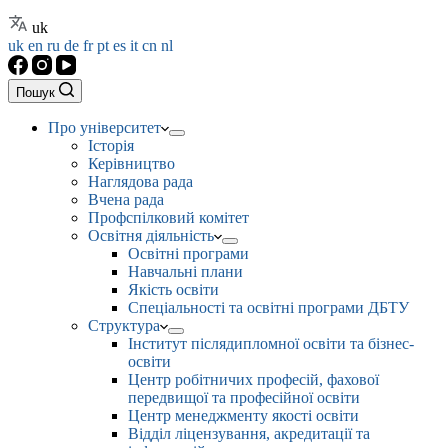
uk
uk
en
ru
de
fr
pt
es
it
cn
nl
Пошук
Про університет
Історія
Керівництво
Наглядова рада
Вчена рада
Профспілковий комітет
Освітня діяльність
Освітні програми
Навчальні плани
Якість освіти
Спеціальності та освітні програми ДБТУ
Структура
Інститут післядипломної освіти та бізнес-
освіти
Центр робітничих професій, фахової
передвищої та професійної освіти
Центр менеджменту якості освіти
Відділ ліцензування, акредитації та