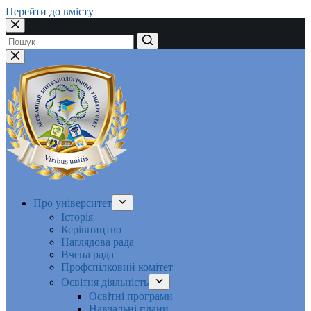
Перейти до вмісту
Немає
результатів
Про університет
Історія
Керівництво
Наглядова рада
Вчена рада
Профспілковий комітет
Освітня діяльність
Освітні програми
Навчальні плани