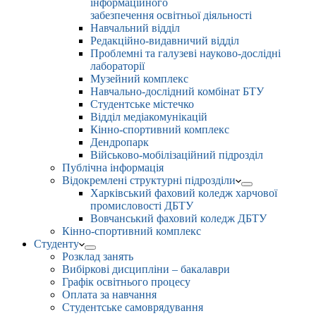
інформаційного
забезпечення освітньої діяльності
Навчальний відділ
Редакційно-видавничий відділ
Проблемні та галузеві науково-дослідні
лабораторії
Музейний комплекс
Навчально-дослідний комбінат БТУ
Студентське містечко
Відділ медіакомунікацій
Кінно-спортивний комплекс
Дендропарк
Військово-мобілізаційний підрозділ
Публічна інформація
Відокремлені структурні підрозділи
Харківський фаховий коледж харчової
промисловості ДБТУ
Вовчанський фаховий коледж ДБТУ
Кінно-спортивний комплекс
Студенту
Розклад занять
Вибіркові дисципліни – бакалаври
Графік освітнього процесу
Оплата за навчання
Студентське самоврядування