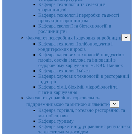
Кафедра технологій та селекції в
тваринництві
Кафедра технології переробки та якості
продукції тваринництва
Кафедра екології та біотехнологій в
рослинництві
Факультет переробних і харчових виробництв
Кафедра технології хлібопродуктів і
кондитерських виробів
Кафедра харчових технологій продуктів з
плодів, овочів і молока та інновацій в
оздоровчому харчуванні ім. Р.Ю. Павлюк
Кафедра технології м’яса
Кафедра харчових технологій в ресторанній
індустрії
Кафедра хімії, біохімії, мікробіології та
гігієни харчування
Факультет управління торговельно-
підприємницькою та митною діяльністю
Кафедра торгівлі, готельно-ресторанної та
митної справи
Кафедра туризму
Кафедра маркетингу, управління репутацією
та клієнтським досвідом