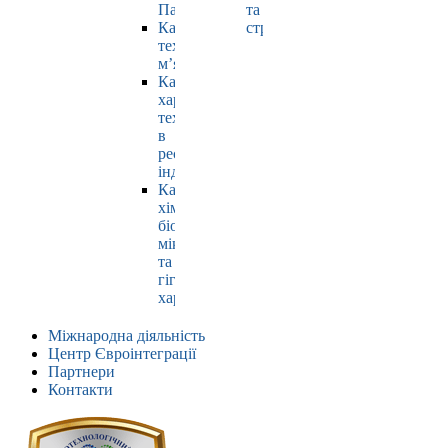
Павлюк
та
Кафедра
страхування
технології
м’яса
Кафедра
харчових
технологій
в
ресторанній
індустрії
Кафедра
хімії,
біохімії,
мікробіології
та
гігієни
харчування
Міжнародна діяльність
Центр Євроінтеграції
Партнери
Контакти