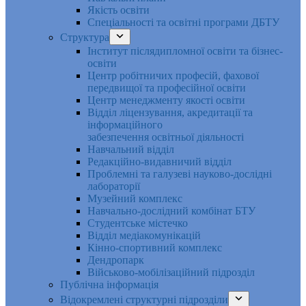
Якість освіти
Спеціальності та освітні програми ДБТУ
Структура
Інститут післядипломної освіти та бізнес-
освіти
Центр робітничих професій, фахової
передвищої та професійної освіти
Центр менеджменту якості освіти
Відділ ліцензування, акредитації та
інформаційного
забезпечення освітньої діяльності
Навчальний відділ
Редакційно-видавничий відділ
Проблемні та галузеві науково-дослідні
лабораторії
Музейний комплекс
Навчально-дослідний комбінат БТУ
Студентське містечко
Відділ медіакомунікацій
Кінно-спортивний комплекс
Дендропарк
Військово-мобілізаційний підрозділ
Публічна інформація
Відокремлені структурні підрозділи