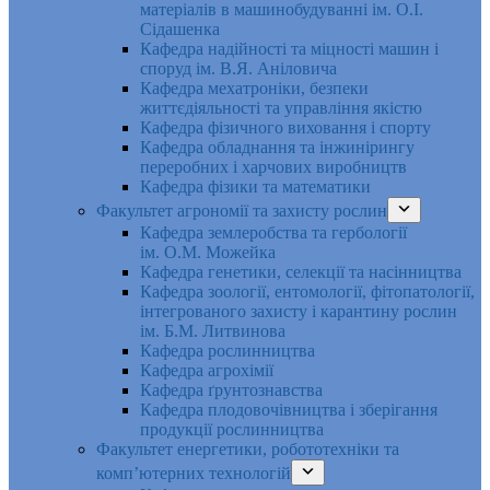
матеріалів в машинобудуванні ім. О.І.
Сідашенка
Кафедра надійності та міцності машин і
споруд ім. В.Я. Аніловича
Кафедра мехатроніки, безпеки
життєдіяльності та управління якістю
Кафедра фізичного виховання і спорту
Кафедра обладнання та інжинірингу
переробних і харчових виробництв
Кафедра фізики та математики
Факультет агрономії та захисту рослин
Кафедра землеробства та гербології
ім. О.М. Можейка
Кафедра генетики, селекції та насінництва
Кафедра зоології, ентомології, фітопатології,
інтегрованого захисту і карантину рослин
ім. Б.М. Литвинова
Кафедра рослинництва
Кафедра агрохімії
Кафедра ґрунтознавства
Кафедра плодовочівництва і зберігання
продукції рослинництва
Факультет енергетики, робототехніки та
комп’ютерних технологій