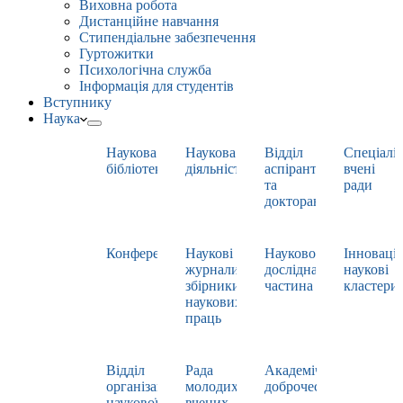
Виховна робота
Дистанційне навчання
Стипендіальне забезпечення
Гуртожитки
Психологічна служба
Інформація для студентів
Вступнику
Наука
Наукова
Наукова
Відділ
Спеціаліз
бібліотека
діяльність
аспірантури
вчені
та
ради
докторантури
Конференції
Наукові
Науково-
Інноваці
журнали,
дослідна
наукові
збірники
частина
кластери
наукових
праць
Відділ
Рада
Академічна
організації
молодих
доброчесність
наукової
вчених