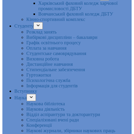
Харківський фаховий коледж харчової
промисловості ДБТУ
Вовчанський фаховий коледж ДБТУ
Кінно-спортивний комплекс
Студенту
Розклад занять
Вибіркові дисципліни – бакалаври
Графік освітнього процесу
Оплата за навчання
Студентське самоврядування
Виховна робота
Дистанційне навчання
Стипендіальне забезпечення
Гуртожитки
Психологічна служба
Інформація для студентів
Вступнику
Наука
Наукова бібліотека
Наукова діяльність
Відділ аспірантури та докторантури
Спеціалізовані вчені ради
Конференції
Наукові журнали, збірники наукових праць