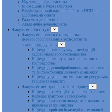
Науково-дослідна частина
Інноваційні наукові кластери
Відділ організації наукової роботи з НПП та
здобувачами освіти
Рада молодих вчених
Академічна доброчесність
Факультети, інститути
Факультет лісового господарства,
деревооброблювальних технологій та
землевпорядкування
Кафедра лісових культур, меліорацій та
садово-паркового господарства
Кафедра лісівництва та мисливського
господарства
Кафедра деревооброблювальних технологій
та системотехніки лісового комплексу
Кафедра управління земельними ресурсами,
геодезії та кадастру
Факультет мехатроніки та інжинірингу
Кафедра оптимізації технологічних систем
Кафедра тракторів і автомобілів
Кафедра сільськогосподарських машин та
інженерії тваринництва
Кафедра cервісної інженерії та технології