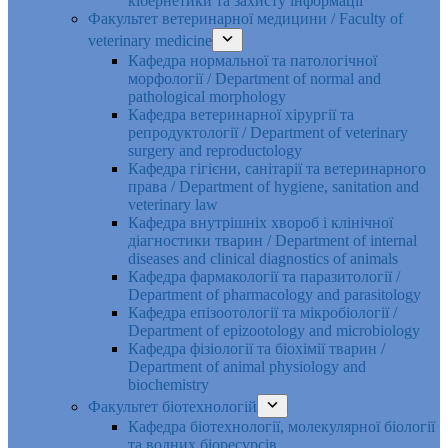
кібернетики та захисту інформації
Факультет ветеринарної медицини / Faculty of
veterinary medicine
Кафедра нормальної та патологічної
морфології / Department of normal and
pathological morphology
Кафедра ветеринарної хірургії та
репродуктології / Department of veterinary
surgery and reproductology
Кафедра гігієни, санітарії та ветеринарного
права / Department of hygiene, sanitation and
veterinary law
Кафедра внутрішніх хвороб і клінічної
діагностики тварин / Department of internal
diseases and clinical diagnostics of animals
Кафедра фармакології та паразитології /
Department of pharmacology and parasitology
Кафедра епізоотології та мікробіології /
Department of epizootology and microbiology
Кафедра фізіології та біохімії тварин /
Department of animal physiology and
biochemistry
Факультет біотехнологій
Кафедра біотехнології, молекулярної біології
та водних біоресурсів