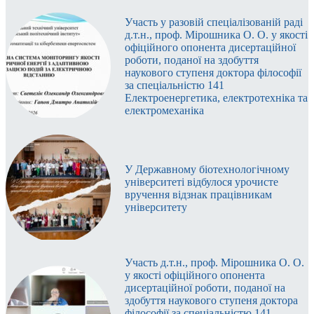
Участь у разовій спеціалізованій раді
д.т.н., проф. Мірошника О. О. у якості
офіційного опонента дисертаційної
роботи, поданої на здобуття
наукового ступеня доктора філософії
за спеціальністю 141
Електроенергетика, електротехніка та
електромеханіка
У Державному біотехнологічному
університеті відбулося урочисте
вручення відзнак працівникам
університету
Участь д.т.н., проф. Мірошника О. О.
у якості офіційного опонента
дисертаційної роботи, поданої на
здобуття наукового ступеня доктора
філософії за спеціальністю 141