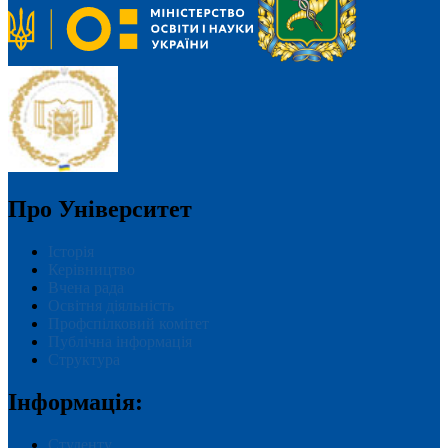
Про Університет
Історія
Керівництво
Вчена рада
Освітня діяльність
Профспілковий комітет
Публічна інформація
Структура
Інформація:
Студенту