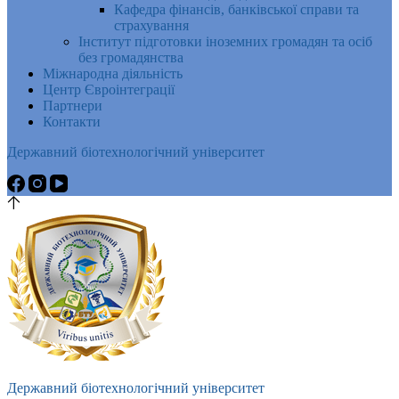
Кафедра фінансів, банківської справи та
страхування
Інститут підготовки іноземних громадян та осіб
без громадянства
Міжнародна діяльність
Центр Євроінтеграції
Партнери
Контакти
Державний біотехнологічний університет
Державний біотехнологічний університет