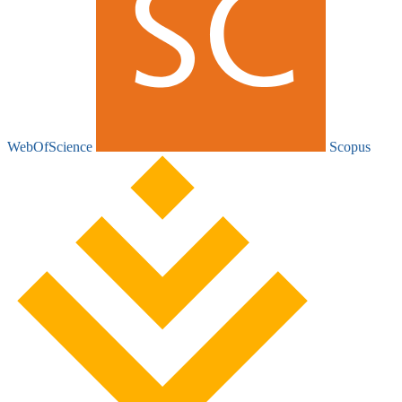
WebOfScience
Scopus