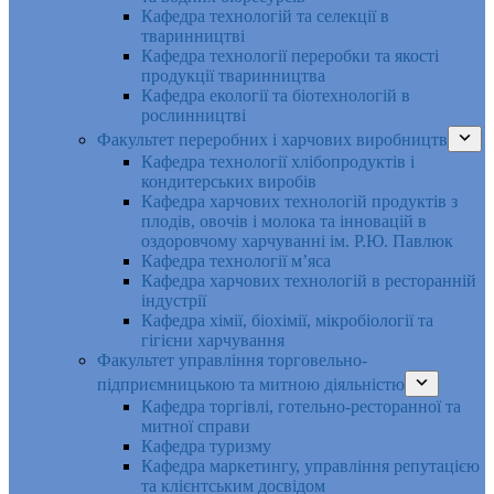
Кафедра технологій та селекції в
тваринництві
Кафедра технології переробки та якості
продукції тваринництва
Кафедра екології та біотехнологій в
рослинництві
Факультет переробних і харчових виробництв
Кафедра технології хлібопродуктів і
кондитерських виробів
Кафедра харчових технологій продуктів з
плодів, овочів і молока та інновацій в
оздоровчому харчуванні ім. Р.Ю. Павлюк
Кафедра технології м’яса
Кафедра харчових технологій в ресторанній
індустрії
Кафедра хімії, біохімії, мікробіології та
гігієни харчування
Факультет управління торговельно-
підприємницькою та митною діяльністю
Кафедра торгівлі, готельно-ресторанної та
митної справи
Кафедра туризму
Кафедра маркетингу, управління репутацією
та клієнтським досвідом