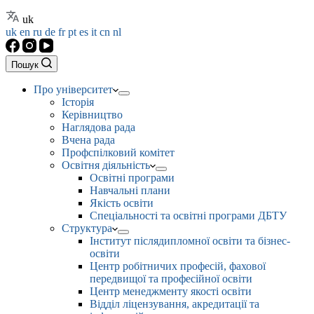
uk
uk
en
ru
de
fr
pt
es
it
cn
nl
Пошук
Про університет
Історія
Керівництво
Наглядова рада
Вчена рада
Профспілковий комітет
Освітня діяльність
Освітні програми
Навчальні плани
Якість освіти
Спеціальності та освітні програми ДБТУ
Структура
Інститут післядипломної освіти та бізнес-
освіти
Центр робітничих професій, фахової
передвищої та професійної освіти
Центр менеджменту якості освіти
Відділ ліцензування, акредитації та