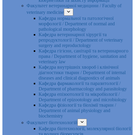
кібернетики та захисту інформації
Факультет ветеринарної медицини / Faculty of
veterinary medicine
Кафедра нормальної та патологічної
морфології / Department of normal and
pathological morphology
Кафедра ветеринарної хірургії та
репродуктології / Department of veterinary
surgery and reproductology
Кафедра гігієни, санітарії та ветеринарного
права / Department of hygiene, sanitation and
veterinary law
Кафедра внутрішніх хвороб і клінічної
діагностики тварин / Department of internal
diseases and clinical diagnostics of animals
Кафедра фармакології та паразитології /
Department of pharmacology and parasitology
Кафедра епізоотології та мікробіології /
Department of epizootology and microbiology
Кафедра фізіології та біохімії тварин /
Department of animal physiology and
biochemistry
Факультет біотехнологій
Кафедра біотехнології, молекулярної біології
та водних біоресурсів