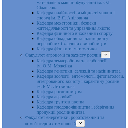
матеріалів в машинобудуванні ім. О.І.
Сідашенка
Кафедра надійності та міцності машин і
споруд ім. В.Я. Аніловича
Кафедра мехатроніки, безпеки
життєдіяльності та управління якістю
Кафедра фізичного виховання і спорту
Кафедра обладнання та інжинірингу
переробних і харчових виробництв
Кафедра фізики та математики
Факультет агрономії та захисту рослин
Кафедра землеробства та гербології
ім. О.М. Можейка
Кафедра генетики, селекції та насінництва
Кафедра зоології, ентомології, фітопатології,
інтегрованого захисту і карантину рослин
ім. Б.М. Литвинова
Кафедра рослинництва
Кафедра агрохімії
Кафедра ґрунтознавства
Кафедра плодовочівництва і зберігання
продукції рослинництва
Факультет енергетики, робототехніки та
комп’ютерних технологій