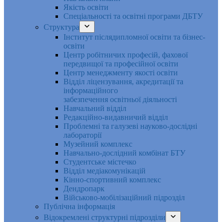
Якість освіти
Спеціальності та освітні програми ДБТУ
Структура
Інститут післядипломної освіти та бізнес-
освіти
Центр робітничих професій, фахової
передвищої та професійної освіти
Центр менеджменту якості освіти
Відділ ліцензування, акредитації та
інформаційного
забезпечення освітньої діяльності
Навчальний відділ
Редакційно-видавничий відділ
Проблемні та галузеві науково-дослідні
лабораторії
Музейний комплекс
Навчально-дослідний комбінат БТУ
Студентське містечко
Відділ медіакомунікацій
Кінно-спортивний комплекс
Дендропарк
Військово-мобілізаційний підрозділ
Публічна інформація
Відокремлені структурні підрозділи