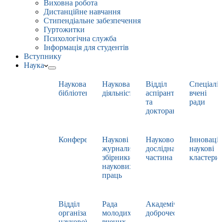
Виховна робота
Дистанційне навчання
Стипендіальне забезпечення
Гуртожитки
Психологічна служба
Інформація для студентів
Вступнику
Наука
Наукова
Наукова
Відділ
Спеціаліз
бібліотека
діяльність
аспірантури
вчені
та
ради
докторантури
Конференції
Наукові
Науково-
Інноваці
журнали,
дослідна
наукові
збірники
частина
кластери
наукових
праць
Відділ
Рада
Академічна
організації
молодих
доброчесність
наукової
вчених