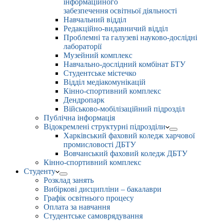
інформаційного
забезпечення освітньої діяльності
Навчальний відділ
Редакційно-видавничий відділ
Проблемні та галузеві науково-дослідні
лабораторії
Музейний комплекс
Навчально-дослідний комбінат БТУ
Студентське містечко
Відділ медіакомунікацій
Кінно-спортивний комплекс
Дендропарк
Військово-мобілізаційний підрозділ
Публічна інформація
Відокремлені структурні підрозділи
Харківський фаховий коледж харчової
промисловості ДБТУ
Вовчанський фаховий коледж ДБТУ
Кінно-спортивний комплекс
Студенту
Розклад занять
Вибіркові дисципліни – бакалаври
Графік освітнього процесу
Оплата за навчання
Студентське самоврядування