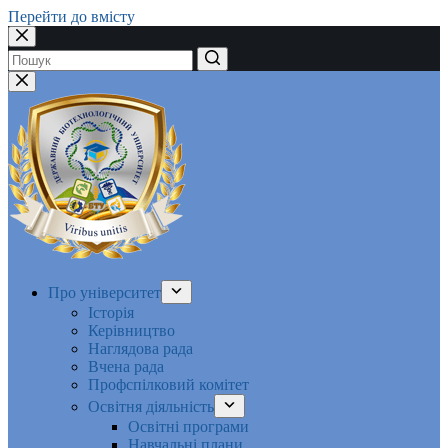
Перейти до вмісту
Немає
результатів
Про університет
Історія
Керівництво
Наглядова рада
Вчена рада
Профспілковий комітет
Освітня діяльність
Освітні програми
Навчальні плани