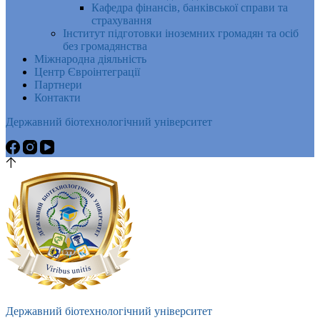
Кафедра фінансів, банківської справи та
страхування
Інститут підготовки іноземних громадян та осіб
без громадянства
Міжнародна діяльність
Центр Євроінтеграції
Партнери
Контакти
Державний біотехнологічний університет
Державний біотехнологічний університет