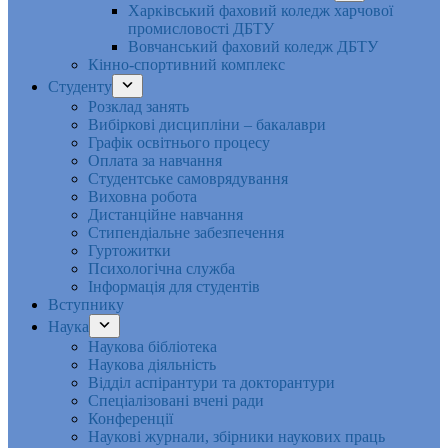
Харківський фаховий коледж харчової
промисловості ДБТУ
Вовчанський фаховий коледж ДБТУ
Кінно-спортивний комплекс
Студенту
Розклад занять
Вибіркові дисципліни – бакалаври
Графік освітнього процесу
Оплата за навчання
Студентське самоврядування
Виховна робота
Дистанційне навчання
Стипендіальне забезпечення
Гуртожитки
Психологічна служба
Інформація для студентів
Вступнику
Наука
Наукова бібліотека
Наукова діяльність
Відділ аспірантури та докторантури
Спеціалізовані вчені ради
Конференції
Наукові журнали, збірники наукових праць