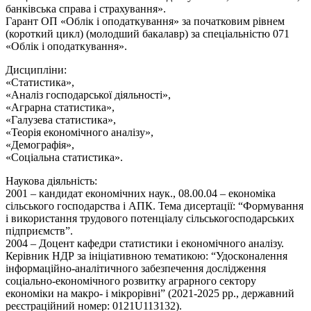
банківська справа і страхування».
Гарант ОП «Облік і оподаткування» за початковим рівнем
(короткий цикл) (молодший бакалавр) за спеціальністю 071
«Облік і оподаткування».
Дисципліни:
«Статистика»,
«Аналіз господарської діяльності»,
«Аграрна статистика»,
«Галузева статистика»,
«Теорія економічного аналізу»,
«Демографія»,
«Соціальна статистика».
Наукова діяльність:
2001 – кандидат економічних наук., 08.00.04 – економіка
сільського господарства і АПК. Тема дисертації: “Формування
і використання трудового потенціалу сільськогосподарських
підприємств”.
2004 – Доцент кафедри статистики і економічного аналізу.
Керівник НДР за ініціативною тематикою: “Удосконалення
інформаційно-аналітичного забезпечення дослідження
соціально-економічного розвитку аграрного сектору
економіки на макро- і мікрорівні” (2021-2025 рр., державний
реєстраційний номер: 0121U113132).