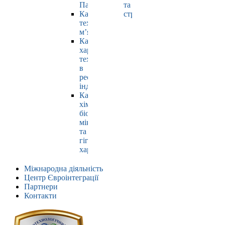
Павлюк
та
Кафедра
страхування
технології
м’яса
Кафедра
харчових
технологій
в
ресторанній
індустрії
Кафедра
хімії,
біохімії,
мікробіології
та
гігієни
харчування
Міжнародна діяльність
Центр Євроінтеграції
Партнери
Контакти