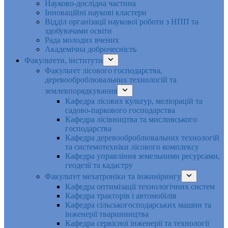
Науково-дослідна частина
Інноваційні наукові кластери
Відділ організації наукової роботи з НПП та
здобувачами освіти
Рада молодих вчених
Академічна доброчесність
Факультети, інститути
Факультет лісового господарства,
деревооброблювальних технологій та
землевпорядкування
Кафедра лісових культур, меліорацій та
садово-паркового господарства
Кафедра лісівництва та мисливського
господарства
Кафедра деревооброблювальних технологій
та системотехніки лісового комплексу
Кафедра управління земельними ресурсами,
геодезії та кадастру
Факультет мехатроніки та інжинірингу
Кафедра оптимізації технологічних систем
Кафедра тракторів і автомобілів
Кафедра сільськогосподарських машин та
інженерії тваринництва
Кафедра cервісної інженерії та технології