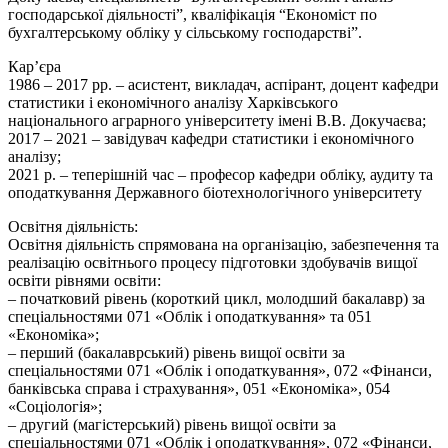
господарської діяльності”, кваліфікація “Економіст по
бухгалтерському обліку у сільському господарстві”.
Кар’єра
1986 – 2017 рр. – асистент, викладач, аспірант, доцент кафедри
статистики і економічного аналізу Харківського
національного аграрного університету імені В.В. Докучаєва;
2017 – 2021 – завідувач кафедри статистики і економічного
аналізу;
2021 р. – теперішній час – професор кафедри обліку, аудиту та
оподаткування Державного біотехнологічного університету
Освітня діяльність:
Освітня діяльність спрямована на організацію, забезпечення та
реалізацію освітнього процесу підготовки здобувачів вищої
освіти рівнями освіти:
– початковий рівень (короткий цикл, молодший бакалавр) за
спеціальностями 071 «Облік і оподаткування» та 051
«Економіка»;
– перший (бакалаврський) рівень вищої освіти за
спеціальностями 071 «Облік і оподаткування», 072 «Фінанси,
банківська справа і страхування», 051 «Економіка», 054
«Соціологія»;
– другий (магістерський) рівень вищої освіти за
спеціальностями 071 «Облік і оподаткування», 072 «Фінанси,