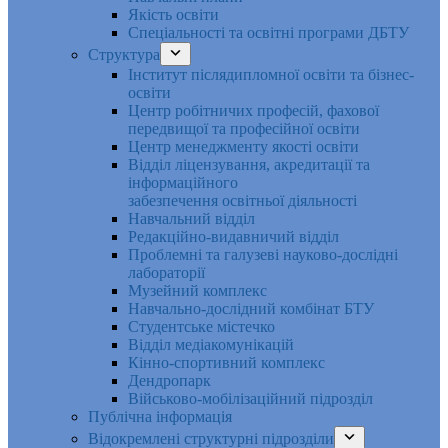
Якість освіти
Спеціальності та освітні програми ДБТУ
Структура
Інститут післядипломної освіти та бізнес-
освіти
Центр робітничих професій, фахової
передвищої та професійної освіти
Центр менеджменту якості освіти
Відділ ліцензування, акредитації та
інформаційного
забезпечення освітньої діяльності
Навчальний відділ
Редакційно-видавничий відділ
Проблемні та галузеві науково-дослідні
лабораторії
Музейний комплекс
Навчально-дослідний комбінат БТУ
Студентське містечко
Відділ медіакомунікацій
Кінно-спортивний комплекс
Дендропарк
Військово-мобілізаційний підрозділ
Публічна інформація
Відокремлені структурні підрозділи