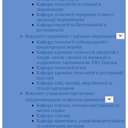
Кафедра технологій та селекції в
тваринництві
Кафедра технології переробки та якості
продукції тваринництва
Кафедра екології та біотехнологій в
рослинництві
Факультет переробних і харчових виробництв
Кафедра технології хлібопродуктів і
кондитерських виробів
Кафедра харчових технологій продуктів з
плодів, овочів і молока та інновацій в
оздоровчому харчуванні ім. Р.Ю. Павлюк
Кафедра технології м’яса
Кафедра харчових технологій в ресторанній
індустрії
Кафедра хімії, біохімії, мікробіології та
гігієни харчування
Факультет управління торговельно-
підприємницькою та митною діяльністю
Кафедра торгівлі, готельно-ресторанної та
митної справи
Кафедра туризму
Кафедра маркетингу, управління репутацією
та клієнтським досвідом