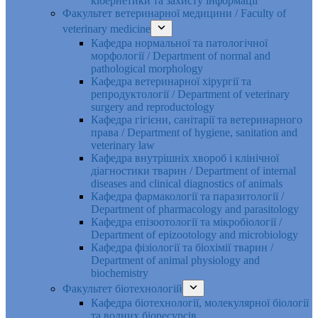
кібернетики та захисту інформації
Факультет ветеринарної медицини / Faculty of
veterinary medicine
Кафедра нормальної та патологічної
морфології / Department of normal and
pathological morphology
Кафедра ветеринарної хірургії та
репродуктології / Department of veterinary
surgery and reproductology
Кафедра гігієни, санітарії та ветеринарного
права / Department of hygiene, sanitation and
veterinary law
Кафедра внутрішніх хвороб і клінічної
діагностики тварин / Department of internal
diseases and clinical diagnostics of animals
Кафедра фармакології та паразитології /
Department of pharmacology and parasitology
Кафедра епізоотології та мікробіології /
Department of epizootology and microbiology
Кафедра фізіології та біохімії тварин /
Department of animal physiology and
biochemistry
Факультет біотехнологій
Кафедра біотехнології, молекулярної біології
та водних біоресурсів