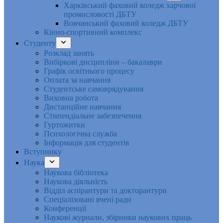
Харківський фаховий коледж харчової
промисловості ДБТУ
Вовчанський фаховий коледж ДБТУ
Кінно-спортивний комплекс
Студенту
Розклад занять
Вибіркові дисципліни – бакалаври
Графік освітнього процесу
Оплата за навчання
Студентське самоврядування
Виховна робота
Дистанційне навчання
Стипендіальне забезпечення
Гуртожитки
Психологічна служба
Інформація для студентів
Вступнику
Наука
Наукова бібліотека
Наукова діяльність
Відділ аспірантури та докторантури
Спеціалізовані вчені ради
Конференції
Наукові журнали, збірники наукових праць