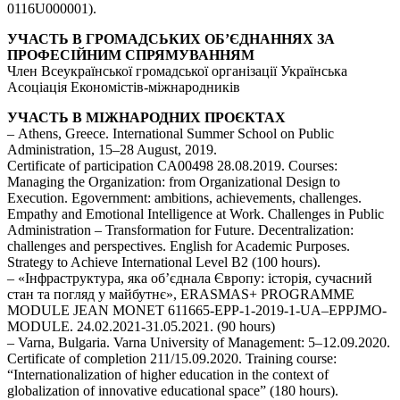
0116U000001).
УЧАСТЬ В ГРОМАДСЬКИХ ОБ’ЄДНАННЯХ ЗА
ПРОФЕСІЙНИМ СПРЯМУВАННЯМ
Член Всеукраїнської громадської організації Українська
Асоціація Економістів-міжнародників
УЧАСТЬ В МІЖНАРОДНИХ ПРОЄКТАХ
– Athens, Greece. International Summer School on Public
Administration, 15–28 August, 2019.
Certificate of participation CA00498 28.08.2019. Courses:
Managing the Organization: from Organizational Design to
Execution. Egovernment: ambitions, achievements, challenges.
Empathy and Emotional Intelligence at Work. Challenges in Public
Administration – Transformation for Future. Decentralization:
challenges and perspectives. English for Academic Purposes.
Strategy to Achieve International Level B2 (100 hours).
– «Інфраструктура, яка об’єднала Європу: історія, сучасний
стан та погляд у майбутнє», ERASMAS+ PROGRAMME
MODULE JEAN MONET 611665-EPP-1-2019-1-UA–EPPJMO-
MODULE. 24.02.2021-31.05.2021. (90 hours)
– Varna, Bulgaria. Varna University of Management: 5–12.09.2020.
Certificate of completion 211/15.09.2020. Training course:
“Internationalization of higher education in the context of
globalization of innovative educational space” (180 hours).