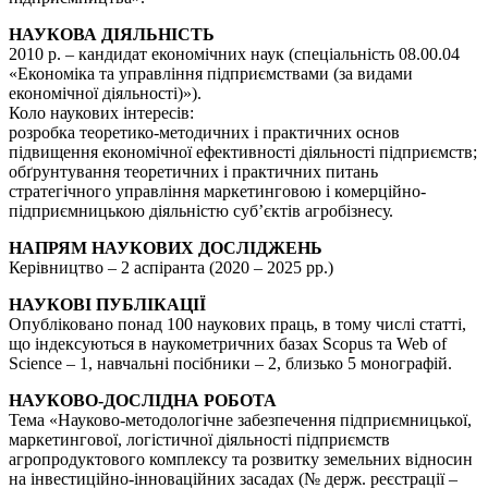
НАУКОВА ДІЯЛЬНІСТЬ
2010 р. – кандидат економічних наук (спеціальність 08.00.04
«Економіка та управління підприємствами (за видами
економічної діяльності)»).
Коло наукових інтересів:
розробка теоретико-методичних і практичних основ
підвищення економічної ефективності діяльності підприємств;
обґрунтування теоретичних і практичних питань
стратегічного управління маркетинговою і комерційно-
підприємницькою діяльністю суб’єктів агробізнесу.
НАПРЯМ НАУКОВИХ ДОСЛІДЖЕНЬ
Керівництво – 2 аспіранта (2020 – 2025 рр.)
НАУКОВІ ПУБЛІКАЦІЇ
Опубліковано понад 100 наукових праць, в тому числі статті,
що індексуються в наукометричних базах Scopus та Web of
Science – 1, навчальні посібники – 2, близько 5 монографій.
НАУКОВО-ДОСЛІДНА РОБОТА
Тема «Науково-методологічне забезпечення підприємницької,
маркетингової, логістичної діяльності підприємств
агропродуктового комплексу та розвитку земельних відносин
на інвестиційно-інноваційних засадах (№ держ. реєстрації –