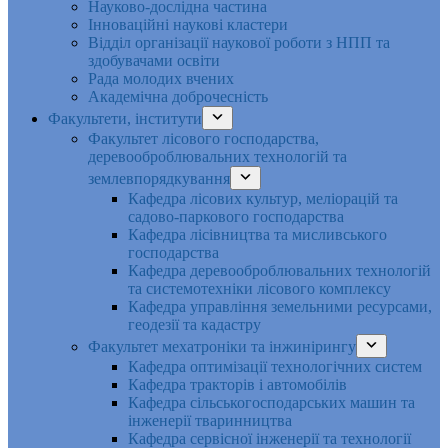
Науково-дослідна частина
Інноваційні наукові кластери
Відділ організації наукової роботи з НПП та
здобувачами освіти
Рада молодих вчених
Академічна доброчесність
Факультети, інститути
Факультет лісового господарства,
деревооброблювальних технологій та
землевпорядкування
Кафедра лісових культур, меліорацій та
садово-паркового господарства
Кафедра лісівництва та мисливського
господарства
Кафедра деревооброблювальних технологій
та системотехніки лісового комплексу
Кафедра управління земельними ресурсами,
геодезії та кадастру
Факультет мехатроніки та інжинірингу
Кафедра оптимізації технологічних систем
Кафедра тракторів і автомобілів
Кафедра сільськогосподарських машин та
інженерії тваринництва
Кафедра cервісної інженерії та технології