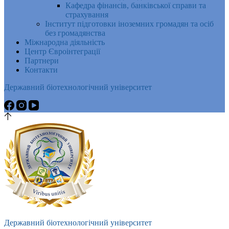
Кафедра фінансів, банківської справи та
страхування
Інститут підготовки іноземних громадян та осіб
без громадянства
Міжнародна діяльність
Центр Євроінтеграції
Партнери
Контакти
Державний біотехнологічний університет
Державний біотехнологічний університет