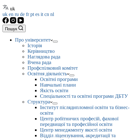
uk
uk
en
ru
de
fr
pt
es
it
cn
nl
Пошук
Про університет
Історія
Керівництво
Наглядова рада
Вчена рада
Профспілковий комітет
Освітня діяльність
Освітні програми
Навчальні плани
Якість освіти
Спеціальності та освітні програми ДБТУ
Структура
Інститут післядипломної освіти та бізнес-
освіти
Центр робітничих професій, фахової
передвищої та професійної освіти
Центр менеджменту якості освіти
Відділ ліцензування, акредитації та