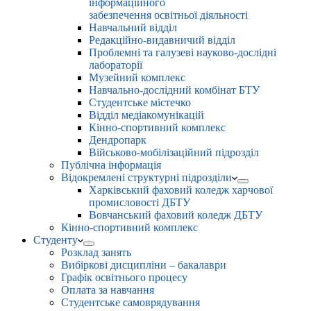
інформаційного
забезпечення освітньої діяльності
Навчальний відділ
Редакційно-видавничий відділ
Проблемні та галузеві науково-дослідні
лабораторії
Музейний комплекс
Навчально-дослідний комбінат БТУ
Студентське містечко
Відділ медіакомунікацій
Кінно-спортивний комплекс
Дендропарк
Військово-мобілізаційний підрозділ
Публічна інформація
Відокремлені структурні підрозділи
Харківський фаховий коледж харчової
промисловості ДБТУ
Вовчанський фаховий коледж ДБТУ
Кінно-спортивний комплекс
Студенту
Розклад занять
Вибіркові дисципліни – бакалаври
Графік освітнього процесу
Оплата за навчання
Студентське самоврядування