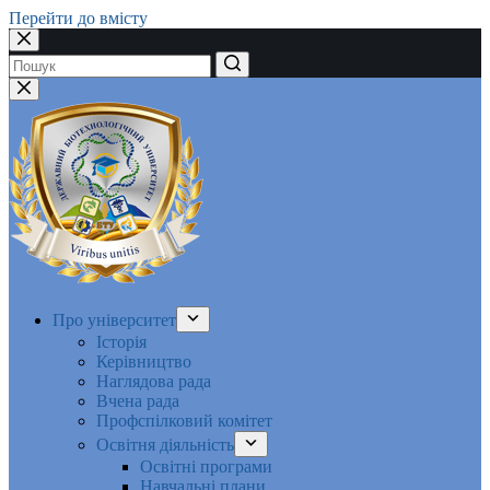
Перейти до вмісту
Немає
результатів
Про університет
Історія
Керівництво
Наглядова рада
Вчена рада
Профспілковий комітет
Освітня діяльність
Освітні програми
Навчальні плани