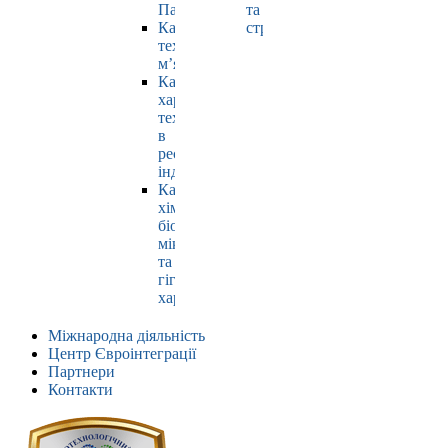
Павлюк
та
Кафедра
страхування
технології
м’яса
Кафедра
харчових
технологій
в
ресторанній
індустрії
Кафедра
хімії,
біохімії,
мікробіології
та
гігієни
харчування
Міжнародна діяльність
Центр Євроінтеграції
Партнери
Контакти