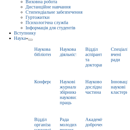
Виховна робота
Дистанційне навчання
Стипендіальне забезпечення
Гуртожитки
Психологічна служба
Інформація для студентів
Вступнику
Наука
Наукова
Наукова
Відділ
Спеціаліз
бібліотека
діяльність
аспірантури
вчені
та
ради
докторантури
Конференції
Наукові
Науково-
Інноваці
журнали,
дослідна
наукові
збірники
частина
кластери
наукових
праць
Відділ
Рада
Академічна
організації
молодих
доброчесність
наукової
вчених