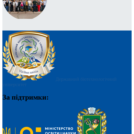
Державний біотехнологічний
університет
За підтримки: