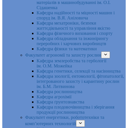
матеріалів в машинобудуванні ім. О.І.
Сідашенка
Кафедра надійності та міцності машин і
споруд ім. В.Я. Аніловича
Кафедра мехатроніки, безпеки
життєдіяльності та управління якістю
Кафедра фізичного виховання і спорту
Кафедра обладнання та інжинірингу
переробних і харчових виробництв
Кафедра фізики та математики
Факультет агрономії та захисту рослин
Кафедра землеробства та гербології
ім. О.М. Можейка
Кафедра генетики, селекції та насінництва
Кафедра зоології, ентомології, фітопатології,
інтегрованого захисту і карантину рослин
ім. Б.М. Литвинова
Кафедра рослинництва
Кафедра агрохімії
Кафедра ґрунтознавства
Кафедра плодовочівництва і зберігання
продукції рослинництва
Факультет енергетики, робототехніки та
комп’ютерних технологій