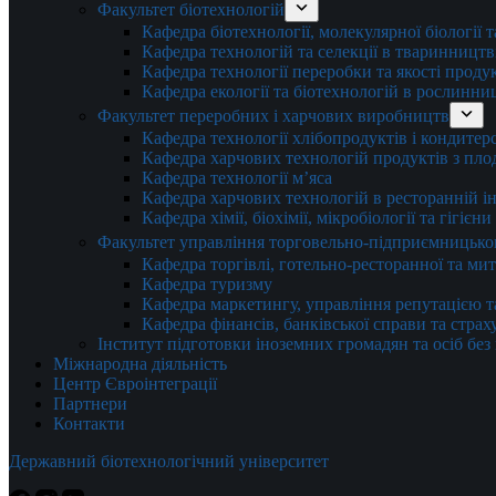
Факультет біотехнологій
Кафедра біотехнології, молекулярної біології 
Кафедра технологій та селекції в тваринництв
Кафедра технології переробки та якості проду
Кафедра екології та біотехнологій в рослинни
Факультет переробних і харчових виробництв
Кафедра технології хлібопродуктів і кондитер
Кафедра харчових технологій продуктів з плод
Кафедра технології м’яса
Кафедра харчових технологій в ресторанній ін
Кафедра хімії, біохімії, мікробіології та гігієн
Факультет управління торговельно-підприємницько
Кафедра торгівлі, готельно-ресторанної та ми
Кафедра туризму
Кафедра маркетингу, управління репутацією т
Кафедра фінансів, банківської справи та стра
Інститут підготовки іноземних громадян та осіб без
Міжнародна діяльність
Центр Євроінтеграції
Партнери
Контакти
Державний біотехнологічний університет