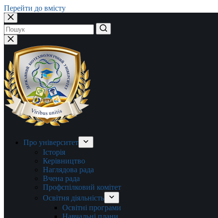
Перейти до вмісту
Немає
результатів
Про університет
Історія
Керівництво
Наглядова рада
Вчена рада
Профспілковий комітет
Освітня діяльність
Освітні програми
Навчальні плани