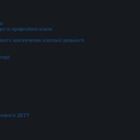
ти
ї та професійної освіти
йного забезпечення освітньої діяльності
торії
словості ДБТУ