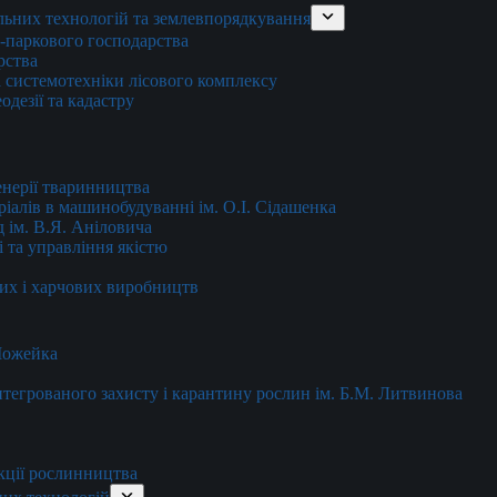
льних технологій та землевпорядкування
о-паркового господарства
рства
 системотехніки лісового комплексу
дезії та кадастру
енерії тваринництва
еріалів в машинобудуванні ім. О.І. Сідашенка
д ім. В.Я. Аніловича
 та управління якістю
их і харчових виробництв
 Можейка
 інтегрованого захисту і карантину рослин ім. Б.М. Литвинова
кції рослинництва