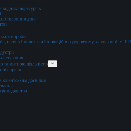
та водних біоресурсів
і
кції тваринництва
цтві
ських виробів
ів, овочів і молока та інновацій в оздоровчому харчуванні ім. Р
дустрії
и харчування
ю та митною діяльністю
тної справи
а клієнтським досвідом
хування
 громадянства