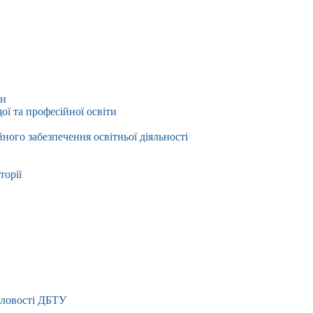
ти
ї та професійної освіти
йного забезпечення освітньої діяльності
торії
словості ДБТУ