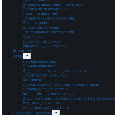
Вибіркові дисципліни – бакалаври
Графік освітнього процесу
Оплата за навчання
Студентське самоврядування
Виховна робота
Дистанційне навчання
Стипендіальне забезпечення
Гуртожитки
Психологічна служба
Інформація для студентів
Вступнику
Наука
Наукова бібліотека
Наукова діяльність
Відділ аспірантури та докторантури
Спеціалізовані вчені ради
Конференції
Наукові журнали, збірники наукових праць
Науково-дослідна частина
Інноваційні наукові кластери
Відділ організації наукової роботи з НПП та здобув
Рада молодих вчених
Академічна доброчесність
Факультети, інститути