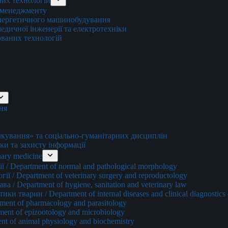
них технологій
о менеджменту
енергетичного машинобудування
едичної інженерії та електротехніки
ованих технологій
ня
ування» та соціально-гуманітарних дисциплін
ки та захисту інформації
ary medicine
 / Department of normal and pathological morphology
ї / Department of veterinary surgery and reproductology
а / Department of hygiene, sanitation and veterinary law
и тварин / Department of internal diseases and clinical diagnostics 
ment of pharmacology and parasitology
ment of epizootology and microbiology
nt of animal physiology and biochemistry