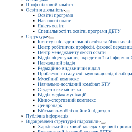
Профспілковий комітет
Освітня діяльність
Освітні програми
Навчальні плани
Якість освіти
Спеціальності та освітні програми ДБТУ
Структура
Інститут післядипломної освіти та бізнес-осві
Центр робітничих професій, фахової передвищо
Центр менеджменту якості освіти
Відділ ліцензування, акредитації та інформаці
Навчальний відділ
Редакційно-видавничий відділ
Проблемні та галузеві науково-дослідні лабора
Музейний комплекс
Навчально-дослідний комбінат БТУ
Студентське містечко
Відділ медіакомунікацій
Кінно-спортивний комплекс
Дендропарк
Військово-мобілізаційний підрозділ
Публічна інформація
Відокремлені структурні підрозділи
Харківський фаховий коледж харчової проми
Вовчанський фаховий коледж ДБТУ