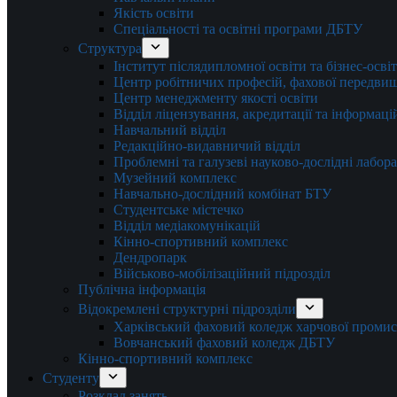
Якість освіти
Спеціальності та освітні програми ДБТУ
Структура
Інститут післядипломної освіти та бізнес-осві
Центр робітничих професій, фахової передвищо
Центр менеджменту якості освіти
Відділ ліцензування, акредитації та інформаці
Навчальний відділ
Редакційно-видавничий відділ
Проблемні та галузеві науково-дослідні лабора
Музейний комплекс
Навчально-дослідний комбінат БТУ
Студентське містечко
Відділ медіакомунікацій
Кінно-спортивний комплекс
Дендропарк
Військово-мобілізаційний підрозділ
Публічна інформація
Відокремлені структурні підрозділи
Харківський фаховий коледж харчової проми
Вовчанський фаховий коледж ДБТУ
Кінно-спортивний комплекс
Студенту
Розклад занять