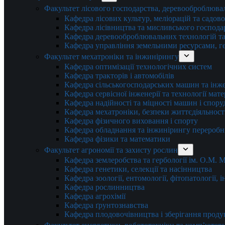
Факультет лісового господарства, деревооброблюва
Кафедра лісових культур, меліорацій та садов
Кафедра лісівництва та мисливського господа
Кафедра деревооброблювальних технологій та
Кафедра управління земельними ресурсами, гео
Факультет мехатроніки та інжинірингу
Кафедра оптимізації технологічних систем
Кафедра тракторів і автомобілів
Кафедра сільськогосподарських машин та інж
Кафедра cервісної інженерії та технології мат
Кафедра надійності та міцності машин і спору
Кафедра мехатроніки, безпеки життєдіяльності
Кафедра фізичного виховання і спорту
Кафедра обладнання та інжинірингу переробн
Кафедра фізики та математики
Факультет агрономії та захисту рослин
Кафедра землеробства та гербології ім. О.М.
Кафедра генетики, селекції та насінництва
Кафедра зоології, ентомології, фітопатології,
Кафедра рослинництва
Кафедра агрохімії
Кафедра ґрунтознавства
Кафедра плодовочівництва і зберігання проду