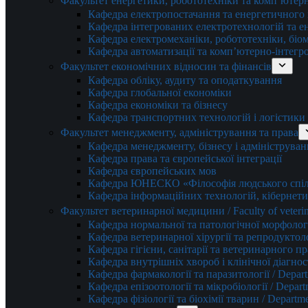
Факультет енергетики, робототехніки та комп’ютер
Кафедра електропостачання та енергетичног
Кафедра інтегрованих електротехнологій та 
Кафедра електромеханіки, робототехніки, біом
Кафедра автоматизації та комп’ютерно-інтегр
Факультет економічних відносин та фінансів
Кафедра обліку, аудиту та оподаткування
Кафедра глобальної економіки
Кафедра економіки та бізнесу
Кафедра транспортних технологій і логістики
Факультет менеджменту, адміністрування та права
Кафедра менеджменту, бізнесу і адмініструван
Кафедра права та європейської інтеграції
Кафедра європейських мов
Кафедра ЮНЕСКО «Філософія людського спілк
Кафедра інформаційних технологій, кібернети
Факультет ветеринарної медицини / Faculty of veterin
Кафедра нормальної та патологічної морфології
Кафедра ветеринарної хірургії та репродуктологі
Кафедра гігієни, санітарії та ветеринарного прав
Кафедра внутрішніх хвороб і клінічної діагностик
Кафедра фармакології та паразитології / Depart
Кафедра епізоотології та мікробіології / Depart
Кафедра фізіології та біохімії тварин / Departme