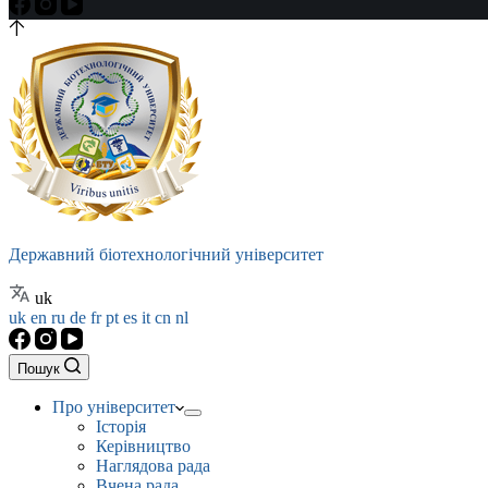
Державний біотехнологічний університет
uk
uk
en
ru
de
fr
pt
es
it
cn
nl
Пошук
Про університет
Історія
Керівництво
Наглядова рада
Вчена рада