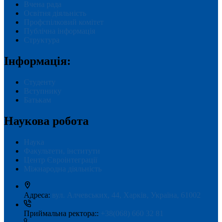
Вчена рада
Освітня діяльність
Профспілковий комітет
Публічна інформація
Структура
Інформація:
Студенту
Вступнику
Батькам
Наукова робота
Наука
Факультети, інститути
Центр Євроінтеграції
Міжнародна діяльність
Адреса:
вул. Алчевських, 44, Харків, Україна, 61002
Приймальна ректора::
+38(068) 660 32 81