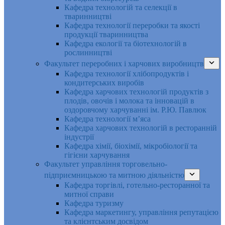
Кафедра технологій та селекції в
тваринництві
Кафедра технології переробки та якості
продукції тваринництва
Кафедра екології та біотехнологій в
рослинництві
Факультет переробних і харчових виробництв
Кафедра технології хлібопродуктів і
кондитерських виробів
Кафедра харчових технологій продуктів з
плодів, овочів і молока та інновацій в
оздоровчому харчуванні ім. Р.Ю. Павлюк
Кафедра технології м’яса
Кафедра харчових технологій в ресторанній
індустрії
Кафедра хімії, біохімії, мікробіології та
гігієни харчування
Факультет управління торговельно-
підприємницькою та митною діяльністю
Кафедра торгівлі, готельно-ресторанної та
митної справи
Кафедра туризму
Кафедра маркетингу, управління репутацією
та клієнтським досвідом