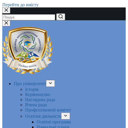
Перейти до вмісту
Немає
результатів
Про університет
Історія
Керівництво
Наглядова рада
Вчена рада
Профспілковий комітет
Освітня діяльність
Освітні програми
Навчальні плани