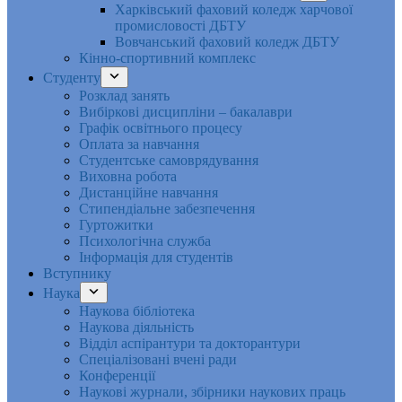
Харківський фаховий коледж харчової
промисловості ДБТУ
Вовчанський фаховий коледж ДБТУ
Кінно-спортивний комплекс
Студенту
Розклад занять
Вибіркові дисципліни – бакалаври
Графік освітнього процесу
Оплата за навчання
Студентське самоврядування
Виховна робота
Дистанційне навчання
Стипендіальне забезпечення
Гуртожитки
Психологічна служба
Інформація для студентів
Вступнику
Наука
Наукова бібліотека
Наукова діяльність
Відділ аспірантури та докторантури
Спеціалізовані вчені ради
Конференції
Наукові журнали, збірники наукових праць