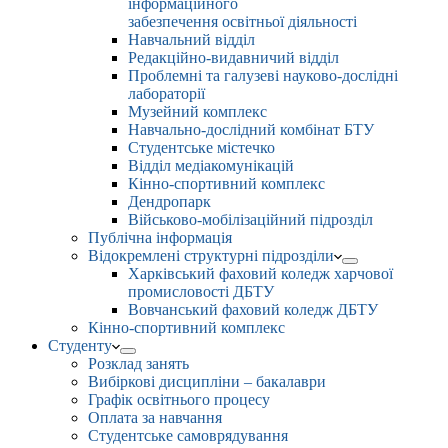
інформаційного
забезпечення освітньої діяльності
Навчальний відділ
Редакційно-видавничий відділ
Проблемні та галузеві науково-дослідні
лабораторії
Музейний комплекс
Навчально-дослідний комбінат БТУ
Студентське містечко
Відділ медіакомунікацій
Кінно-спортивний комплекс
Дендропарк
Військово-мобілізаційний підрозділ
Публічна інформація
Відокремлені структурні підрозділи
Харківський фаховий коледж харчової
промисловості ДБТУ
Вовчанський фаховий коледж ДБТУ
Кінно-спортивний комплекс
Студенту
Розклад занять
Вибіркові дисципліни – бакалаври
Графік освітнього процесу
Оплата за навчання
Студентське самоврядування