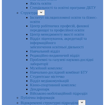
Якість освіти
Спеціальності та освітні програми ДБТУ
Структура
Інститут післядипломної освіти та бізнес-
освіти
Центр робітничих професій, фахової
передвищої та професійної освіти
Центр менеджменту якості освіти
Відділ ліцензування, акредитації та
інформаційного
забезпечення освітньої діяльності
Навчальний відділ
Редакційно-видавничий відділ
Проблемні та галузеві науково-дослідні
лабораторії
Музейний комплекс
Навчально-дослідний комбінат БТУ
Студентське містечко
Відділ медіакомунікацій
Кінно-спортивний комплекс
Дендропарк
Військово-мобілізаційний підрозділ
Публічна інформація
Відокремлені структурні підрозділи