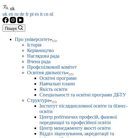
uk
uk
en
ru
de
fr
pt
es
it
cn
nl
Пошук
Про університет
Історія
Керівництво
Наглядова рада
Вчена рада
Профспілковий комітет
Освітня діяльність
Освітні програми
Навчальні плани
Якість освіти
Спеціальності та освітні програми ДБТУ
Структура
Інститут післядипломної освіти та бізнес-
освіти
Центр робітничих професій, фахової
передвищої та професійної освіти
Центр менеджменту якості освіти
Відділ ліцензування, акредитації та