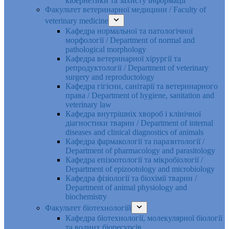
кібернетики та захисту інформації
Факультет ветеринарної медицини / Faculty of
veterinary medicine
Кафедра нормальної та патологічної
морфології / Department of normal and
pathological morphology
Кафедра ветеринарної хірургії та
репродуктології / Department of veterinary
surgery and reproductology
Кафедра гігієни, санітарії та ветеринарного
права / Department of hygiene, sanitation and
veterinary law
Кафедра внутрішніх хвороб і клінічної
діагностики тварин / Department of internal
diseases and clinical diagnostics of animals
Кафедра фармакології та паразитології /
Department of pharmacology and parasitology
Кафедра епізоотології та мікробіології /
Department of epizootology and microbiology
Кафедра фізіології та біохімії тварин /
Department of animal physiology and
biochemistry
Факультет біотехнологій
Кафедра біотехнології, молекулярної біології
та водних біоресурсів