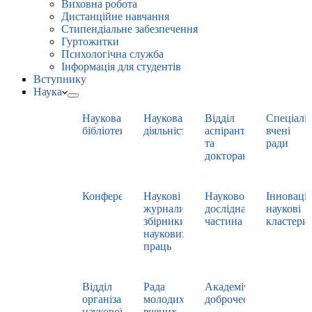
Виховна робота
Дистанційне навчання
Стипендіальне забезпечення
Гуртожитки
Психологічна служба
Інформація для студентів
Вступнику
Наука
Наукова
Наукова
Відділ
Спеціаліз
бібліотека
діяльність
аспірантури
вчені
та
ради
докторантури
Конференції
Наукові
Науково-
Інноваці
журнали,
дослідна
наукові
збірники
частина
кластери
наукових
праць
Відділ
Рада
Академічна
організації
молодих
доброчесність
наукової
вчених