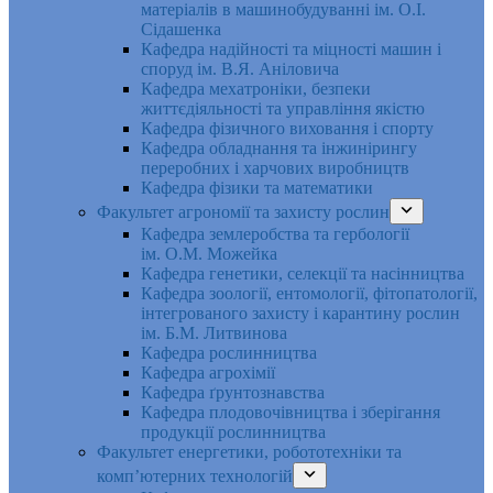
матеріалів в машинобудуванні ім. О.І.
Сідашенка
Кафедра надійності та міцності машин і
споруд ім. В.Я. Аніловича
Кафедра мехатроніки, безпеки
життєдіяльності та управління якістю
Кафедра фізичного виховання і спорту
Кафедра обладнання та інжинірингу
переробних і харчових виробництв
Кафедра фізики та математики
Факультет агрономії та захисту рослин
Кафедра землеробства та гербології
ім. О.М. Можейка
Кафедра генетики, селекції та насінництва
Кафедра зоології, ентомології, фітопатології,
інтегрованого захисту і карантину рослин
ім. Б.М. Литвинова
Кафедра рослинництва
Кафедра агрохімії
Кафедра ґрунтознавства
Кафедра плодовочівництва і зберігання
продукції рослинництва
Факультет енергетики, робототехніки та
комп’ютерних технологій