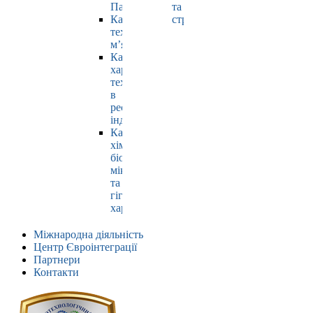
Павлюк
та
Кафедра
страхування
технології
м’яса
Кафедра
харчових
технологій
в
ресторанній
індустрії
Кафедра
хімії,
біохімії,
мікробіології
та
гігієни
харчування
Міжнародна діяльність
Центр Євроінтеграції
Партнери
Контакти