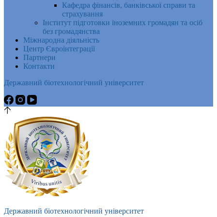
Кафедра фінансів, банківської справи та
страхування
Інститут підготовки іноземних громадян та осіб
без громадянства
Міжнародна діяльність
Центр Євроінтеграції
Партнери
Контакти
Державний біотехнологічний університет
Державний біотехнологічний університет