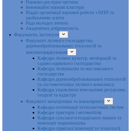
Науково-дослідна частина
Інноваційні наукові кластери
Відділ організації наукової роботи з НПП та
здобувачами освіти
Рада молодих вчених
Академічна доброчесність
Факультети, інститути
Факультет лісового господарства,
деревооброблювальних технологій та
землевпорядкування
Кафедра лісових культур, меліорацій та
садово-паркового господарства
Кафедра лісівництва та мисливського
господарства
Кафедра деревооброблювальних технологій
та системотехніки лісового комплексу
Кафедра управління земельними ресурсами,
геодезії та кадастру
Факультет мехатроніки та інжинірингу
Кафедра оптимізації технологічних систем
Кафедра тракторів і автомобілів
Кафедра сільськогосподарських машин та
інженерії тваринництва
Кафедра cервісної інженерії та технології