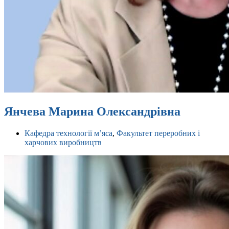
Янчева Марина Олександрівна
Кафедра технології м’яса
,
Факультет переробних і
харчових виробництв