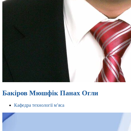
Бакіров Мюшфік Панах Огли
Кафедра технології м’яса