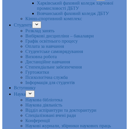
Харківський фаховий коледж харчової
промисловості ДБТУ
Вовчанський фаховий коледж ДБТУ
Кінно-спортивний комплекс
Студенту
Розклад занять
Вибіркові дисципліни – бакалаври
Графік освітнього процесу
Оплата за навчання
Студентське самоврядування
Виховна робота
Дистанційне навчання
Стипендіальне забезпечення
Гуртожитки
Психологічна служба
Інформація для студентів
Вступнику
Наука
Наукова бібліотека
Наукова діяльність
Відділ аспірантури та докторантури
Спеціалізовані вчені ради
Конференції
Наукові журнали, збірники наукових праць