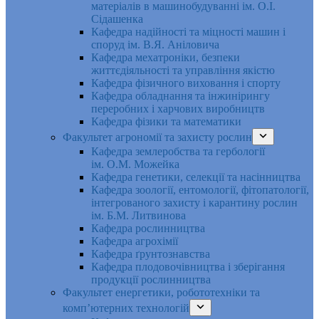
матеріалів в машинобудуванні ім. О.І.
Сідашенка
Кафедра надійності та міцності машин і
споруд ім. В.Я. Аніловича
Кафедра мехатроніки, безпеки
життєдіяльності та управління якістю
Кафедра фізичного виховання і спорту
Кафедра обладнання та інжинірингу
переробних і харчових виробництв
Кафедра фізики та математики
Факультет агрономії та захисту рослин
Кафедра землеробства та гербології
ім. О.М. Можейка
Кафедра генетики, селекції та насінництва
Кафедра зоології, ентомології, фітопатології,
інтегрованого захисту і карантину рослин
ім. Б.М. Литвинова
Кафедра рослинництва
Кафедра агрохімії
Кафедра ґрунтознавства
Кафедра плодовочівництва і зберігання
продукції рослинництва
Факультет енергетики, робототехніки та
комп’ютерних технологій