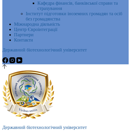
Кафедра фінансів, банківської справи та
страхування
Інститут підготовки іноземних громадян та осіб
без громадянства
Міжнародна діяльність
Центр Євроінтеграції
Партнери
Контакти
Державний біотехнологічний університет
Державний біотехнологічний університет