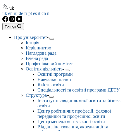
uk
uk
en
ru
de
fr
pt
es
it
cn
nl
Пошук
Про університет
Історія
Керівництво
Наглядова рада
Вчена рада
Профспілковий комітет
Освітня діяльність
Освітні програми
Навчальні плани
Якість освіти
Спеціальності та освітні програми ДБТУ
Структура
Інститут післядипломної освіти та бізнес-
освіти
Центр робітничих професій, фахової
передвищої та професійної освіти
Центр менеджменту якості освіти
Відділ ліцензування, акредитації та