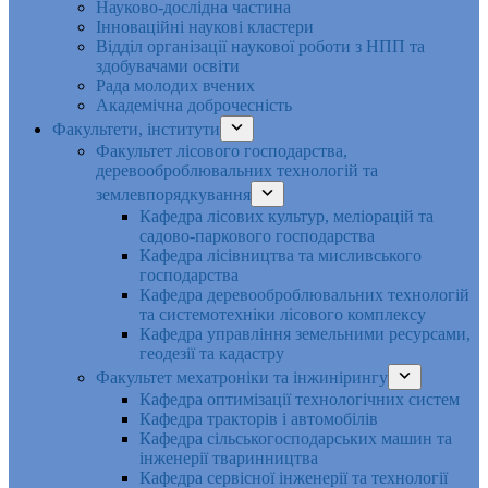
Науково-дослідна частина
Інноваційні наукові кластери
Відділ організації наукової роботи з НПП та
здобувачами освіти
Рада молодих вчених
Академічна доброчесність
Факультети, інститути
Факультет лісового господарства,
деревооброблювальних технологій та
землевпорядкування
Кафедра лісових культур, меліорацій та
садово-паркового господарства
Кафедра лісівництва та мисливського
господарства
Кафедра деревооброблювальних технологій
та системотехніки лісового комплексу
Кафедра управління земельними ресурсами,
геодезії та кадастру
Факультет мехатроніки та інжинірингу
Кафедра оптимізації технологічних систем
Кафедра тракторів і автомобілів
Кафедра сільськогосподарських машин та
інженерії тваринництва
Кафедра cервісної інженерії та технології