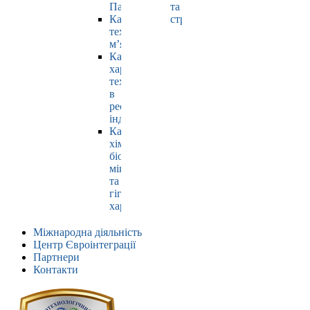
Павлюк
та
Кафедра
страхування
технології
м’яса
Кафедра
харчових
технологій
в
ресторанній
індустрії
Кафедра
хімії,
біохімії,
мікробіології
та
гігієни
харчування
Міжнародна діяльність
Центр Євроінтеграції
Партнери
Контакти