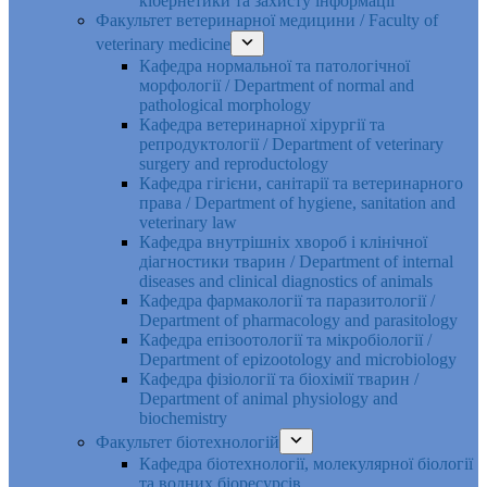
кібернетики та захисту інформації
Факультет ветеринарної медицини / Faculty of
veterinary medicine
Кафедра нормальної та патологічної
морфології / Department of normal and
pathological morphology
Кафедра ветеринарної хірургії та
репродуктології / Department of veterinary
surgery and reproductology
Кафедра гігієни, санітарії та ветеринарного
права / Department of hygiene, sanitation and
veterinary law
Кафедра внутрішніх хвороб і клінічної
діагностики тварин / Department of internal
diseases and clinical diagnostics of animals
Кафедра фармакології та паразитології /
Department of pharmacology and parasitology
Кафедра епізоотології та мікробіології /
Department of epizootology and microbiology
Кафедра фізіології та біохімії тварин /
Department of animal physiology and
biochemistry
Факультет біотехнологій
Кафедра біотехнології, молекулярної біології
та водних біоресурсів