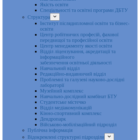
Якість освіти
Спеціальності та освітні програми ДБТУ
Структура
Інститут післядипломної освіти та бізнес-
освіти
Центр робітничих професій, фахової
передвищої та професійної освіти
Центр менеджменту якості освіти
Відділ ліцензування, акредитації та
інформаційного
забезпечення освітньої діяльності
Навчальний відділ
Редакційно-видавничий відділ
Проблемні та галузеві науково-дослідні
лабораторії
Музейний комплекс
Навчально-дослідний комбінат БТУ
Студентське містечко
Відділ медіакомунікацій
Кінно-спортивний комплекс
Дендропарк
Військово-мобілізаційний підрозділ
Публічна інформація
Відокремлені структурні підрозділи