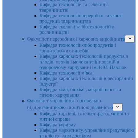
Кафедра технологій та селекції в
тваринництві
Кафедра технології переробки та якості
продукції тваринництва
Кафедра екології та біотехнологій в
рослинництві
Факультет переробних і харчових виробництв
Кафедра технології хлібопродуктів і
кондитерських виробів
Кафедра харчових технологій продуктів з
плодів, овочів і молока та інновацій в
оздоровчому харчуванні ім. Р.Ю. Павлюк
Кафедра технології м’яса
Кафедра харчових технологій в ресторанній
індустрії
Кафедра хімії, біохімії, мікробіології та
гігієни харчування
Факультет управління торговельно-
підприємницькою та митною діяльністю
Кафедра торгівлі, готельно-ресторанної та
митної справи
Кафедра туризму
Кафедра маркетингу, управління репутацією
та клієнтським досвідом