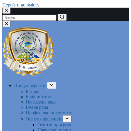
Перейти до вмісту
Немає
результатів
Про університет
Історія
Керівництво
Наглядова рада
Вчена рада
Профспілковий комітет
Освітня діяльність
Освітні програми
Навчальні плани