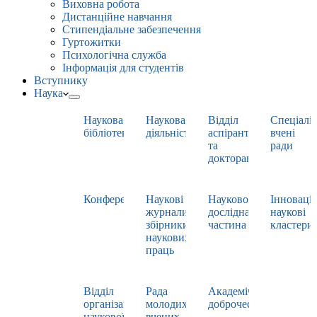
Виховна робота
Дистанційне навчання
Стипендіальне забезпечення
Гуртожитки
Психологічна служба
Інформація для студентів
Вступнику
Наука
Наукова
Наукова
Відділ
Спеціаліз
бібліотека
діяльність
аспірантури
вчені
та
ради
докторантури
Конференції
Наукові
Науково-
Інноваці
журнали,
дослідна
наукові
збірники
частина
кластери
наукових
праць
Відділ
Рада
Академічна
організації
молодих
доброчесність
наукової
вчених