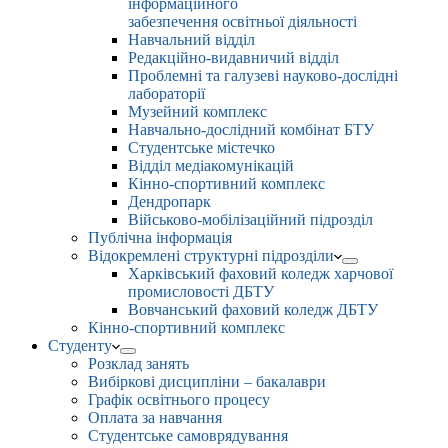
інформаційного
забезпечення освітньої діяльності
Навчальний відділ
Редакційно-видавничий відділ
Проблемні та галузеві науково-дослідні
лабораторії
Музейний комплекс
Навчально-дослідний комбінат БТУ
Студентське містечко
Відділ медіакомунікацій
Кінно-спортивний комплекс
Дендропарк
Військово-мобілізаційний підрозділ
Публічна інформація
Відокремлені структурні підрозділи
Харківський фаховий коледж харчової
промисловості ДБТУ
Вовчанський фаховий коледж ДБТУ
Кінно-спортивний комплекс
Студенту
Розклад занять
Вибіркові дисципліни – бакалаври
Графік освітнього процесу
Оплата за навчання
Студентське самоврядування