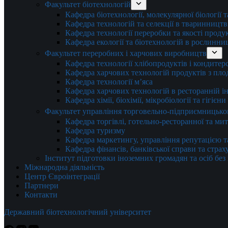
Факультет біотехнологій
Кафедра біотехнології, молекулярної біології 
Кафедра технологій та селекції в тваринництв
Кафедра технології переробки та якості проду
Кафедра екології та біотехнологій в рослинни
Факультет переробних і харчових виробництв
Кафедра технології хлібопродуктів і кондитер
Кафедра харчових технологій продуктів з плод
Кафедра технології м’яса
Кафедра харчових технологій в ресторанній ін
Кафедра хімії, біохімії, мікробіології та гігієн
Факультет управління торговельно-підприємницько
Кафедра торгівлі, готельно-ресторанної та ми
Кафедра туризму
Кафедра маркетингу, управління репутацією т
Кафедра фінансів, банківської справи та стра
Інститут підготовки іноземних громадян та осіб без
Міжнародна діяльність
Центр Євроінтеграції
Партнери
Контакти
Державний біотехнологічний університет