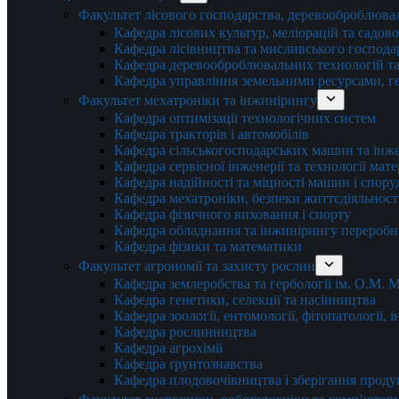
Факультет лісового господарства, деревооброблюва
Кафедра лісових культур, меліорацій та садов
Кафедра лісівництва та мисливського господа
Кафедра деревооброблювальних технологій та
Кафедра управління земельними ресурсами, гео
Факультет мехатроніки та інжинірингу
Кафедра оптимізації технологічних систем
Кафедра тракторів і автомобілів
Кафедра сільськогосподарських машин та інж
Кафедра cервісної інженерії та технології мат
Кафедра надійності та міцності машин і спору
Кафедра мехатроніки, безпеки життєдіяльності
Кафедра фізичного виховання і спорту
Кафедра обладнання та інжинірингу переробн
Кафедра фізики та математики
Факультет агрономії та захисту рослин
Кафедра землеробства та гербології ім. О.М.
Кафедра генетики, селекції та насінництва
Кафедра зоології, ентомології, фітопатології,
Кафедра рослинництва
Кафедра агрохімії
Кафедра ґрунтознавства
Кафедра плодовочівництва і зберігання проду