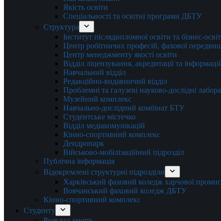
Якість освіти
Спеціальності та освітні програми ДБТУ
Структура
Інститут післядипломної освіти та бізнес-осві
Центр робітничих професій, фахової передвищо
Центр менеджменту якості освіти
Відділ ліцензування, акредитації та інформаці
Навчальний відділ
Редакційно-видавничий відділ
Проблемні та галузеві науково-дослідні лабора
Музейний комплекс
Навчально-дослідний комбінат БТУ
Студентське містечко
Відділ медіакомунікацій
Кінно-спортивний комплекс
Дендропарк
Військово-мобілізаційний підрозділ
Публічна інформація
Відокремлені структурні підрозділи
Харківський фаховий коледж харчової проми
Вовчанський фаховий коледж ДБТУ
Кінно-спортивний комплекс
Студенту
Розклад занять