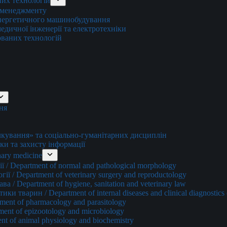
них технологій
о менеджменту
енергетичного машинобудування
едичної інженерії та електротехніки
ованих технологій
ня
ування» та соціально-гуманітарних дисциплін
ки та захисту інформації
ary medicine
 / Department of normal and pathological morphology
ї / Department of veterinary surgery and reproductology
а / Department of hygiene, sanitation and veterinary law
и тварин / Department of internal diseases and clinical diagnostics 
ment of pharmacology and parasitology
ment of epizootology and microbiology
nt of animal physiology and biochemistry