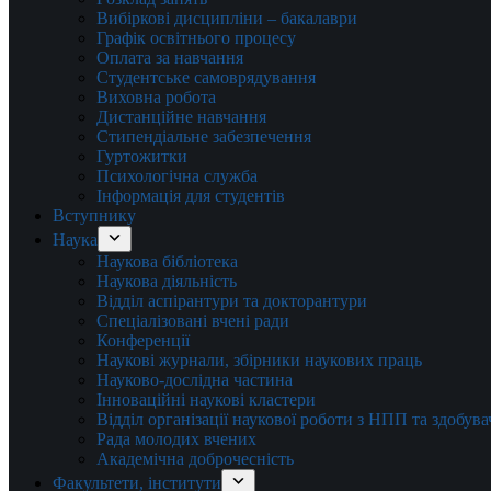
Вибіркові дисципліни – бакалаври
Графік освітнього процесу
Оплата за навчання
Студентське самоврядування
Виховна робота
Дистанційне навчання
Стипендіальне забезпечення
Гуртожитки
Психологічна служба
Інформація для студентів
Вступнику
Наука
Наукова бібліотека
Наукова діяльність
Відділ аспірантури та докторантури
Спеціалізовані вчені ради
Конференції
Наукові журнали, збірники наукових праць
Науково-дослідна частина
Інноваційні наукові кластери
Відділ організації наукової роботи з НПП та здобув
Рада молодих вчених
Академічна доброчесність
Факультети, інститути