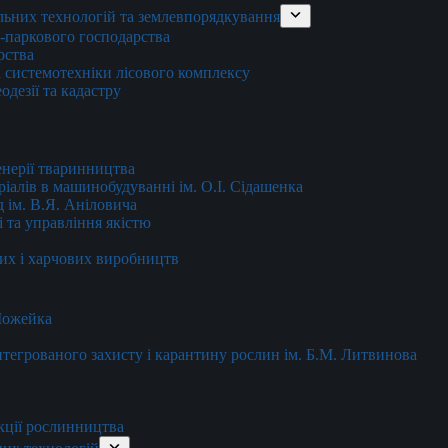
льних технологій та землевпорядкування
о-паркового господарства
рства
 системотехніки лісового комплексу
дезії та кадастру
енерії тваринництва
еріалів в машинобудуванні ім. О.І. Сідашенка
д ім. В.Я. Аніловича
 та управління якістю
их і харчових виробництв
 Можейка
 інтегрованого захисту і карантину рослин ім. Б.М. Литвинова
кції рослинництва