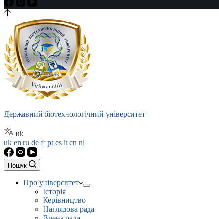
Державний біотехнологічний університет
uk
uk
en
ru
de
fr
pt
es
it
cn
nl
Пошук
Про університет
Історія
Керівництво
Наглядова рада
Вчена рада