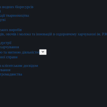
та водних біоресурсів
і
кції тваринництва
цтві
ських виробів
ів, овочів і молока та інновацій в оздоровчому харчуванні ім. Р
дустрії
и харчування
ю та митною діяльністю
тної справи
а клієнтським досвідом
хування
 громадянства