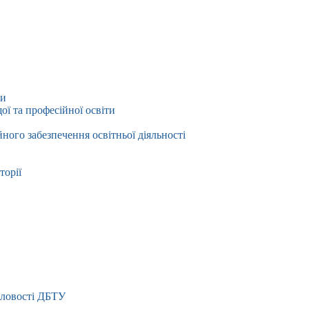
ти
ї та професійної освіти
йного забезпечення освітньої діяльності
торії
словості ДБТУ