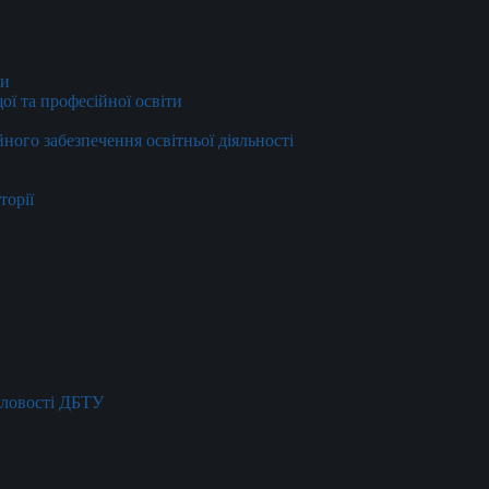
ти
ї та професійної освіти
йного забезпечення освітньої діяльності
торії
словості ДБТУ