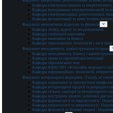
Факультет енергетики, робототехніки та комп’ютер
Кафедра електропостачання та енергетичног
Кафедра інтегрованих електротехнологій та 
Кафедра електромеханіки, робототехніки, біом
Кафедра автоматизації та комп’ютерно-інтегр
Факультет економічних відносин та фінансів
Кафедра обліку, аудиту та оподаткування
Кафедра глобальної економіки
Кафедра економіки та бізнесу
Кафедра транспортних технологій і логістики
Факультет менеджменту, адміністрування та права
Кафедра менеджменту, бізнесу і адмініструван
Кафедра права та європейської інтеграції
Кафедра європейських мов
Кафедра ЮНЕСКО «Філософія людського спілк
Кафедра інформаційних технологій, кібернети
Факультет ветеринарної медицини / Faculty of veterin
Кафедра нормальної та патологічної морфології
Кафедра ветеринарної хірургії та репродуктологі
Кафедра гігієни, санітарії та ветеринарного прав
Кафедра внутрішніх хвороб і клінічної діагностик
Кафедра фармакології та паразитології / Depart
Кафедра епізоотології та мікробіології / Depart
Кафедра фізіології та біохімії тварин / Departme