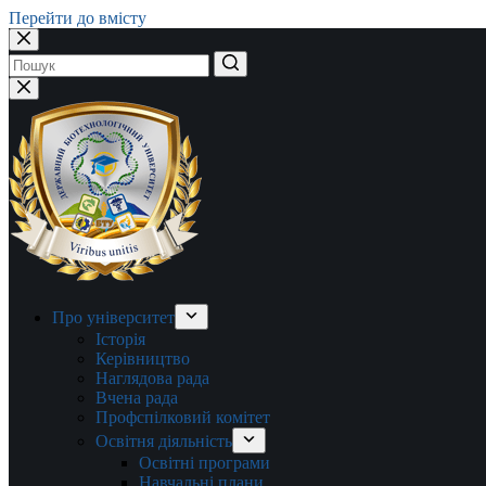
Перейти до вмісту
Немає
результатів
Про університет
Історія
Керівництво
Наглядова рада
Вчена рада
Профспілковий комітет
Освітня діяльність
Освітні програми
Навчальні плани