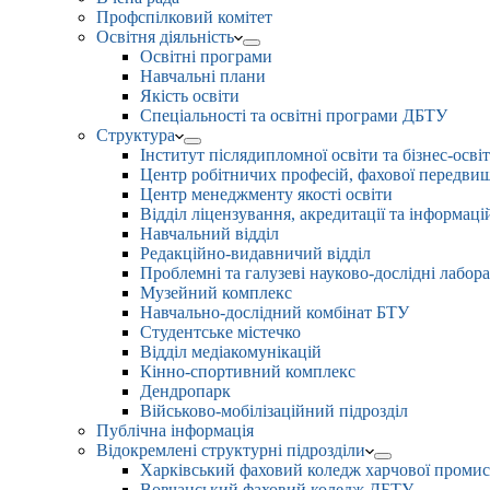
Профспілковий комітет
Освітня діяльність
Освітні програми
Навчальні плани
Якість освіти
Спеціальності та освітні програми ДБТУ
Структура
Інститут післядипломної освіти та бізнес-осві
Центр робітничих професій, фахової передвищо
Центр менеджменту якості освіти
Відділ ліцензування, акредитації та інформаці
Навчальний відділ
Редакційно-видавничий відділ
Проблемні та галузеві науково-дослідні лабора
Музейний комплекс
Навчально-дослідний комбінат БТУ
Студентське містечко
Відділ медіакомунікацій
Кінно-спортивний комплекс
Дендропарк
Військово-мобілізаційний підрозділ
Публічна інформація
Відокремлені структурні підрозділи
Харківський фаховий коледж харчової проми
Вовчанський фаховий коледж ДБТУ