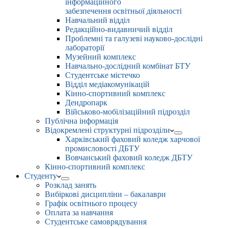
інформаційного
забезпечення освітньої діяльності
Навчальний відділ
Редакційно-видавничий відділ
Проблемні та галузеві науково-дослідні
лабораторії
Музейний комплекс
Навчально-дослідний комбінат БТУ
Студентське містечко
Відділ медіакомунікацій
Кінно-спортивний комплекс
Дендропарк
Військово-мобілізаційний підрозділ
Публічна інформація
Відокремлені структурні підрозділи
Харківський фаховий коледж харчової
промисловості ДБТУ
Вовчанський фаховий коледж ДБТУ
Кінно-спортивний комплекс
Студенту
Розклад занять
Вибіркові дисципліни – бакалаври
Графік освітнього процесу
Оплата за навчання
Студентське самоврядування