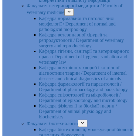
кібернетики та захисту інформації
Факультет ветеринарної медицини / Faculty of
veterinary medicine
Кафедра нормальної та патологічної
морфології / Department of normal and
pathological morphology
Кафедра ветеринарної хірургії та
репродуктології / Department of veterinary
surgery and reproductology
Кафедра гігієни, санітарії та ветеринарного
права / Department of hygiene, sanitation and
veterinary law
Кафедра внутрішніх хвороб і клінічної
діагностики тварин / Department of internal
diseases and clinical diagnostics of animals
Кафедра фармакології та паразитології /
Department of pharmacology and parasitology
Кафедра епізоотології та мікробіології /
Department of epizootology and microbiology
Кафедра фізіології та біохімії тварин /
Department of animal physiology and
biochemistry
Факультет біотехнологій
Кафедра біотехнології, молекулярної біології
та водних біоресурсів