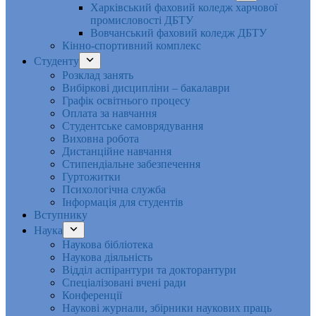
Харківський фаховий коледж харчової
промисловості ДБТУ
Вовчанський фаховий коледж ДБТУ
Кінно-спортивний комплекс
Студенту
Розклад занять
Вибіркові дисципліни – бакалаври
Графік освітнього процесу
Оплата за навчання
Студентське самоврядування
Виховна робота
Дистанційне навчання
Стипендіальне забезпечення
Гуртожитки
Психологічна служба
Інформація для студентів
Вступнику
Наука
Наукова бібліотека
Наукова діяльність
Відділ аспірантури та докторантури
Спеціалізовані вчені ради
Конференції
Наукові журнали, збірники наукових праць