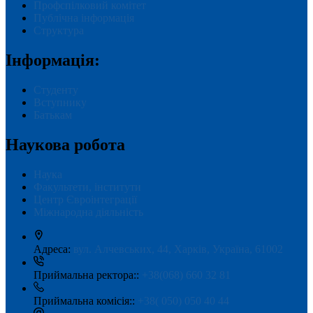
Профспілковий комітет
Публічна інформація
Структура
Інформація:
Студенту
Вступнику
Батькам
Наукова робота
Наука
Факультети, інститути
Центр Євроінтеграції
Міжнародна діяльність
Адреса:
вул. Алчевських, 44, Харків, Україна, 61002
Приймальна ректора::
+38(068) 660 32 81
Приймальна комісія::
+38( 050) 050 40 44