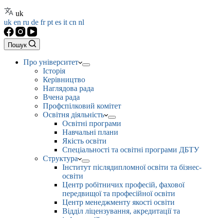
uk
uk
en
ru
de
fr
pt
es
it
cn
nl
Пошук
Про університет
Історія
Керівництво
Наглядова рада
Вчена рада
Профспілковий комітет
Освітня діяльність
Освітні програми
Навчальні плани
Якість освіти
Спеціальності та освітні програми ДБТУ
Структура
Інститут післядипломної освіти та бізнес-
освіти
Центр робітничих професій, фахової
передвищої та професійної освіти
Центр менеджменту якості освіти
Відділ ліцензування, акредитації та