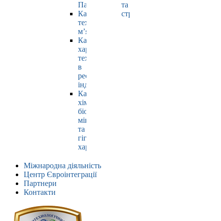
Павлюк
та
Кафедра
страхування
технології
м’яса
Кафедра
харчових
технологій
в
ресторанній
індустрії
Кафедра
хімії,
біохімії,
мікробіології
та
гігієни
харчування
Міжнародна діяльність
Центр Євроінтеграції
Партнери
Контакти