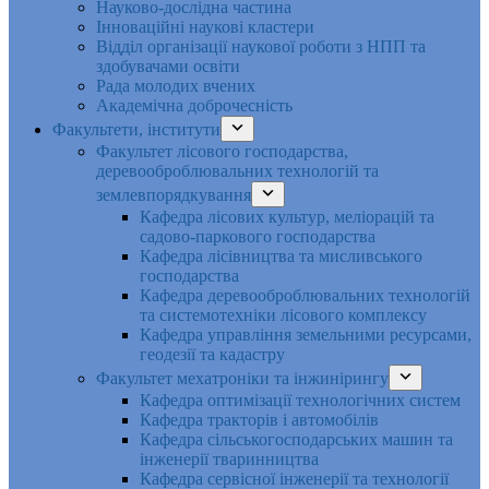
Науково-дослідна частина
Інноваційні наукові кластери
Відділ організації наукової роботи з НПП та
здобувачами освіти
Рада молодих вчених
Академічна доброчесність
Факультети, інститути
Факультет лісового господарства,
деревооброблювальних технологій та
землевпорядкування
Кафедра лісових культур, меліорацій та
садово-паркового господарства
Кафедра лісівництва та мисливського
господарства
Кафедра деревооброблювальних технологій
та системотехніки лісового комплексу
Кафедра управління земельними ресурсами,
геодезії та кадастру
Факультет мехатроніки та інжинірингу
Кафедра оптимізації технологічних систем
Кафедра тракторів і автомобілів
Кафедра сільськогосподарських машин та
інженерії тваринництва
Кафедра cервісної інженерії та технології