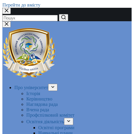
Перейти до вмісту
Немає
результатів
Про університет
Історія
Керівництво
Наглядова рада
Вчена рада
Профспілковий комітет
Освітня діяльність
Освітні програми
Навчальні плани