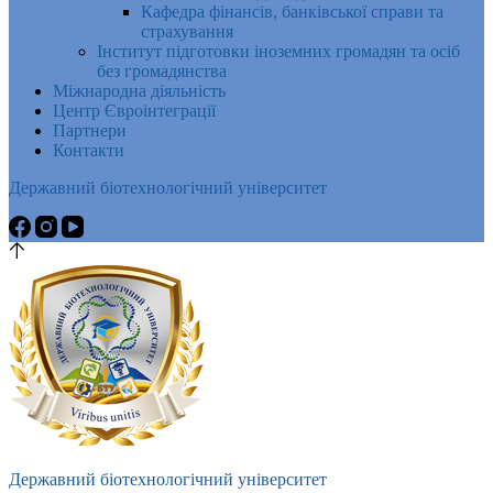
Кафедра фінансів, банківської справи та
страхування
Інститут підготовки іноземних громадян та осіб
без громадянства
Міжнародна діяльність
Центр Євроінтеграції
Партнери
Контакти
Державний біотехнологічний університет
Державний біотехнологічний університет