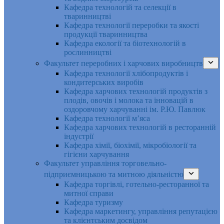
Кафедра технологій та селекції в
тваринництві
Кафедра технології переробки та якості
продукції тваринництва
Кафедра екології та біотехнологій в
рослинництві
Факультет переробних і харчових виробництв
Кафедра технології хлібопродуктів і
кондитерських виробів
Кафедра харчових технологій продуктів з
плодів, овочів і молока та інновацій в
оздоровчому харчуванні ім. Р.Ю. Павлюк
Кафедра технології м’яса
Кафедра харчових технологій в ресторанній
індустрії
Кафедра хімії, біохімії, мікробіології та
гігієни харчування
Факультет управління торговельно-
підприємницькою та митною діяльністю
Кафедра торгівлі, готельно-ресторанної та
митної справи
Кафедра туризму
Кафедра маркетингу, управління репутацією
та клієнтським досвідом