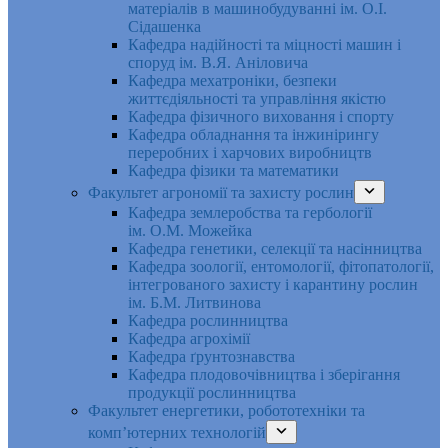
матеріалів в машинобудуванні ім. О.І.
Сідашенка
Кафедра надійності та міцності машин і
споруд ім. В.Я. Аніловича
Кафедра мехатроніки, безпеки
життєдіяльності та управління якістю
Кафедра фізичного виховання і спорту
Кафедра обладнання та інжинірингу
переробних і харчових виробництв
Кафедра фізики та математики
Факультет агрономії та захисту рослин
Кафедра землеробства та гербології
ім. О.М. Можейка
Кафедра генетики, селекції та насінництва
Кафедра зоології, ентомології, фітопатології,
інтегрованого захисту і карантину рослин
ім. Б.М. Литвинова
Кафедра рослинництва
Кафедра агрохімії
Кафедра ґрунтознавства
Кафедра плодовочівництва і зберігання
продукції рослинництва
Факультет енергетики, робототехніки та
комп’ютерних технологій