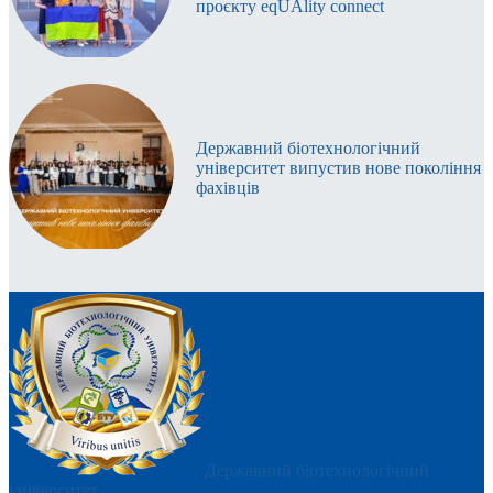
проєкту eqUAlity connect
Державний біотехнологічний
університет випустив нове покоління
фахівців
Державний біотехнологічний
університет