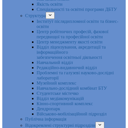
Якість освіти
Спеціальності та освітні програми ДБТУ
Структура
Інститут післядипломної освіти та бізнес-
освіти
Центр робітничих професій, фахової
передвищої та професійної освіти
Центр менеджменту якості освіти
Відділ ліцензування, акредитації та
інформаційного
забезпечення освітньої діяльності
Навчальний відділ
Редакційно-видавничий відділ
Проблемні та галузеві науково-дослідні
лабораторії
Музейний комплекс
Навчально-дослідний комбінат БТУ
Студентське містечко
Відділ медіакомунікацій
Кінно-спортивний комплекс
Дендропарк
Військово-мобілізаційний підрозділ
Публічна інформація
Відокремлені структурні підрозділи