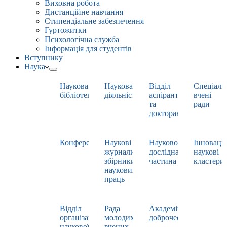
Виховна робота
Дистанційне навчання
Стипендіальне забезпечення
Гуртожитки
Психологічна служба
Інформація для студентів
Вступнику
Наука
Наукова
Наукова
Відділ
Спеціаліз
бібліотека
діяльність
аспірантури
вчені
та
ради
докторантури
Конференції
Наукові
Науково-
Інноваці
журнали,
дослідна
наукові
збірники
частина
кластери
наукових
праць
Відділ
Рада
Академічна
організації
молодих
доброчесність
наукової
вчених