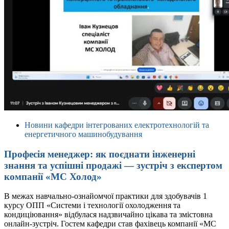
Новини кафедри інтегрованих електротехнологій та
енергетичного машинобудування
Професія менеджер: як поєднати інженерні
знання та успішні продажі — зустріч з експертом
компанії «МС Холод»
В межах навчально-ознайомчої практики для здобувачів 1
курсу ОПП «Системи і технології охолодження та
кондиціювання» відбулася надзвичайно цікава та змістовна
онлайн-зустріч. Гостем кафедри став фахівець компанії «МС