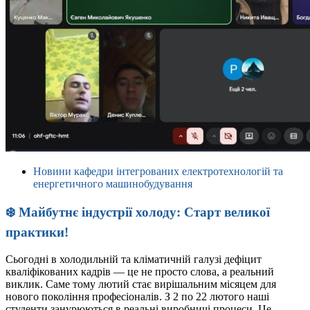
Новини кафедри інтегрованих електротехнологій та
енергетичного машинобудування
❄️ Майбутнє індустрії холоду: Старт великої
практики!
Сьогодні в холодильній та кліматичній галузі дефіцит
кваліфікованих кадрів — це не просто слова, а реальний
виклик. Саме тому лютий стає вирішальним місяцем для
нового покоління професіоналів. З 2 по 22 лютого наші
студенти занурюються в реальні виробничі процеси. Це…