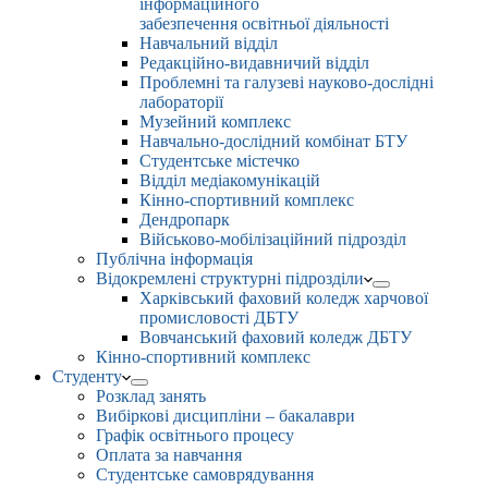
інформаційного
забезпечення освітньої діяльності
Навчальний відділ
Редакційно-видавничий відділ
Проблемні та галузеві науково-дослідні
лабораторії
Музейний комплекс
Навчально-дослідний комбінат БТУ
Студентське містечко
Відділ медіакомунікацій
Кінно-спортивний комплекс
Дендропарк
Військово-мобілізаційний підрозділ
Публічна інформація
Відокремлені структурні підрозділи
Харківський фаховий коледж харчової
промисловості ДБТУ
Вовчанський фаховий коледж ДБТУ
Кінно-спортивний комплекс
Студенту
Розклад занять
Вибіркові дисципліни – бакалаври
Графік освітнього процесу
Оплата за навчання
Студентське самоврядування