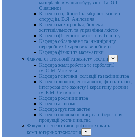
матеріалів в машинобудуванні ім. О.І.
Сідашенка
Кафедра надійності та міцності машин і
споруд ім. В.Я. Аніловича
Кафедра мехатроніки, безпеки
життєдіяльності та управління якістю
Кафедра фізичного виховання і спорту
Кафедра обладнання та інжинірингу
переробних і харчових виробництв
Кафедра фізики та математики
Факультет агрономії та захисту рослин
Кафедра землеробства та гербології
ім. О.М. Можейка
Кафедра генетики, селекції та насінництва
Кафедра зоології, ентомології, фітопатології,
інтегрованого захисту і карантину рослин
ім. Б.М. Литвинова
Кафедра рослинництва
Кафедра агрохімії
Кафедра ґрунтознавства
Кафедра плодовочівництва і зберігання
продукції рослинництва
Факультет енергетики, робототехніки та
комп’ютерних технологій