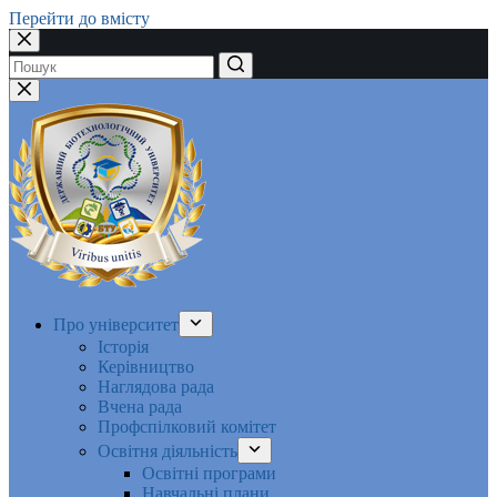
Перейти до вмісту
Немає
результатів
Про університет
Історія
Керівництво
Наглядова рада
Вчена рада
Профспілковий комітет
Освітня діяльність
Освітні програми
Навчальні плани