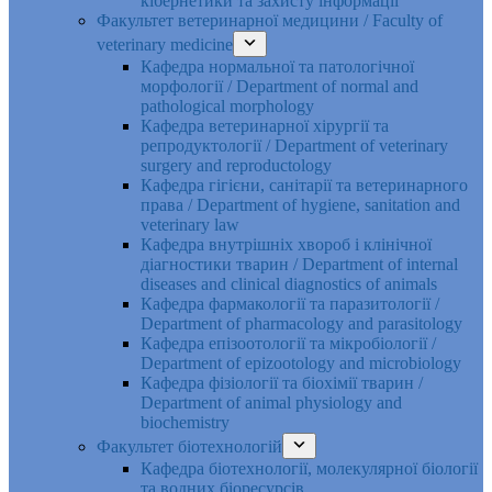
кібернетики та захисту інформації
Факультет ветеринарної медицини / Faculty of
veterinary medicine
Кафедра нормальної та патологічної
морфології / Department of normal and
pathological morphology
Кафедра ветеринарної хірургії та
репродуктології / Department of veterinary
surgery and reproductology
Кафедра гігієни, санітарії та ветеринарного
права / Department of hygiene, sanitation and
veterinary law
Кафедра внутрішніх хвороб і клінічної
діагностики тварин / Department of internal
diseases and clinical diagnostics of animals
Кафедра фармакології та паразитології /
Department of pharmacology and parasitology
Кафедра епізоотології та мікробіології /
Department of epizootology and microbiology
Кафедра фізіології та біохімії тварин /
Department of animal physiology and
biochemistry
Факультет біотехнологій
Кафедра біотехнології, молекулярної біології
та водних біоресурсів