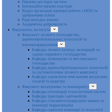
Науково-дослідна частина
Інноваційні наукові кластери
Відділ організації наукової роботи з НПП та
здобувачами освіти
Рада молодих вчених
Академічна доброчесність
Факультети, інститути
Факультет лісового господарства,
деревооброблювальних технологій та
землевпорядкування
Кафедра лісових культур, меліорацій та
садово-паркового господарства
Кафедра лісівництва та мисливського
господарства
Кафедра деревооброблювальних технологій
та системотехніки лісового комплексу
Кафедра управління земельними ресурсами,
геодезії та кадастру
Факультет мехатроніки та інжинірингу
Кафедра оптимізації технологічних систем
Кафедра тракторів і автомобілів
Кафедра сільськогосподарських машин та
інженерії тваринництва
Кафедра cервісної інженерії та технології