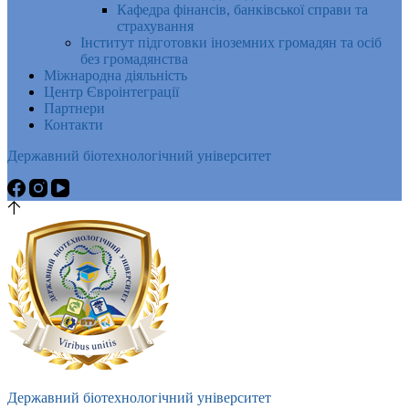
Кафедра фінансів, банківської справи та
страхування
Інститут підготовки іноземних громадян та осіб
без громадянства
Міжнародна діяльність
Центр Євроінтеграції
Партнери
Контакти
Державний біотехнологічний університет
Державний біотехнологічний університет