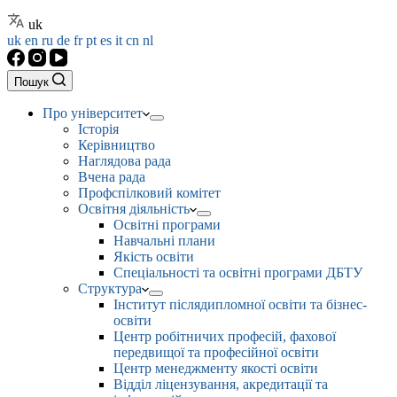
uk
uk
en
ru
de
fr
pt
es
it
cn
nl
Пошук
Про університет
Історія
Керівництво
Наглядова рада
Вчена рада
Профспілковий комітет
Освітня діяльність
Освітні програми
Навчальні плани
Якість освіти
Спеціальності та освітні програми ДБТУ
Структура
Інститут післядипломної освіти та бізнес-
освіти
Центр робітничих професій, фахової
передвищої та професійної освіти
Центр менеджменту якості освіти
Відділ ліцензування, акредитації та