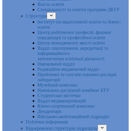
Якість освіти
Спеціальності та освітні програми ДБТУ
Структура
Інститут післядипломної освіти та бізнес-
освіти
Центр робітничих професій, фахової
передвищої та професійної освіти
Центр менеджменту якості освіти
Відділ ліцензування, акредитації та
інформаційного
забезпечення освітньої діяльності
Навчальний відділ
Редакційно-видавничий відділ
Проблемні та галузеві науково-дослідні
лабораторії
Музейний комплекс
Навчально-дослідний комбінат БТУ
Студентське містечко
Відділ медіакомунікацій
Кінно-спортивний комплекс
Дендропарк
Військово-мобілізаційний підрозділ
Публічна інформація
Відокремлені структурні підрозділи