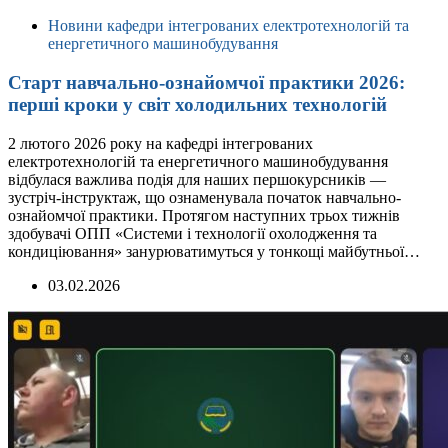
Новини кафедри інтегрованих електротехнологій та
енергетичного машинобудування
Старт навчально-ознайомчої практики 2026:
перші кроки у світ холодильних технологій
2 лютого 2026 року на кафедрі інтегрованих
електротехнологій та енергетичного машинобудування
відбулася важлива подія для наших першокурсників —
зустріч-інструктаж, що ознаменувала початок навчально-
ознайомчої практики. Протягом наступних трьох тижнів
здобувачі ОПП «Системи і технології охолодження та
кондиціювання» занурюватимуться у тонкощі майбутньої…
03.02.2026