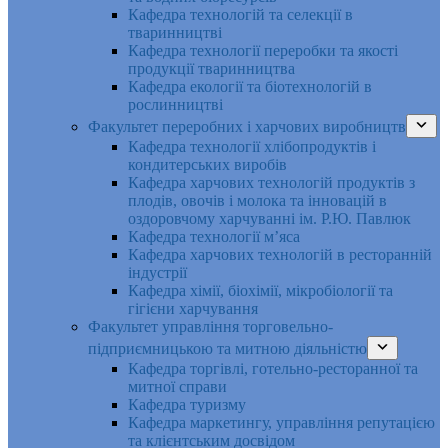
Кафедра технологій та селекції в
тваринництві
Кафедра технології переробки та якості
продукції тваринництва
Кафедра екології та біотехнологій в
рослинництві
Факультет переробних і харчових виробництв
Кафедра технології хлібопродуктів і
кондитерських виробів
Кафедра харчових технологій продуктів з
плодів, овочів і молока та інновацій в
оздоровчому харчуванні ім. Р.Ю. Павлюк
Кафедра технології м’яса
Кафедра харчових технологій в ресторанній
індустрії
Кафедра хімії, біохімії, мікробіології та
гігієни харчування
Факультет управління торговельно-
підприємницькою та митною діяльністю
Кафедра торгівлі, готельно-ресторанної та
митної справи
Кафедра туризму
Кафедра маркетингу, управління репутацією
та клієнтським досвідом