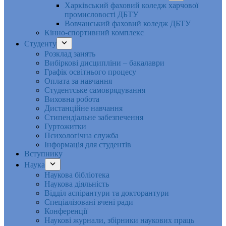
Харківський фаховий коледж харчової
промисловості ДБТУ
Вовчанський фаховий коледж ДБТУ
Кінно-спортивний комплекс
Студенту
Розклад занять
Вибіркові дисципліни – бакалаври
Графік освітнього процесу
Оплата за навчання
Студентське самоврядування
Виховна робота
Дистанційне навчання
Стипендіальне забезпечення
Гуртожитки
Психологічна служба
Інформація для студентів
Вступнику
Наука
Наукова бібліотека
Наукова діяльність
Відділ аспірантури та докторантури
Спеціалізовані вчені ради
Конференції
Наукові журнали, збірники наукових праць