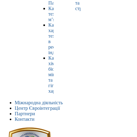
Павлюк
та
Кафедра
страхування
технології
м’яса
Кафедра
харчових
технологій
в
ресторанній
індустрії
Кафедра
хімії,
біохімії,
мікробіології
та
гігієни
харчування
Міжнародна діяльність
Центр Євроінтеграції
Партнери
Контакти