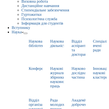
Виховна робота
Дистанційне навчання
Стипендіальне забезпечення
Гуртожитки
Психологічна служба
Інформація для студентів
Вступнику
Наука
Наукова
Наукова
Відділ
Спеціаліз
бібліотека
діяльність
аспірантури
вчені
та
ради
докторантури
Конференції
Наукові
Науково-
Інноваці
журнали,
дослідна
наукові
збірники
частина
кластери
наукових
праць
Відділ
Рада
Академічна
організації
молодих
доброчесність
наукової
вчених