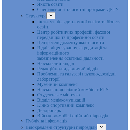
Якість освіти
Спеціальності та освітні програми ДБТУ
Структура
Інститут післядипломної освіти та бізнес-
освіти
Центр робітничих професій, фахової
передвищої та професійної освіти
Центр менеджменту якості освіти
Відділ ліцензування, акредитації та
інформаційного
забезпечення освітньої діяльності
Навчальний відділ
Редакційно-видавничий відділ
Проблемні та галузеві науково-дослідні
лабораторії
Музейний комплекс
Навчально-дослідний комбінат БТУ
Студентське містечко
Відділ медіакомунікацій
Кінно-спортивний комплекс
Дендропарк
Військово-мобілізаційний підрозділ
Публічна інформація
Відокремлені структурні підрозділи