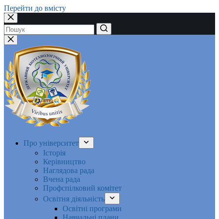
Перейти до вмісту
Немає
результатів
Про університет
Історія
Керівництво
Наглядова рада
Вчена рада
Профспілковий комітет
Освітня діяльність
Освітні програми
Навчальні плани