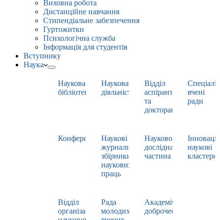
Виховна робота
Дистанційне навчання
Стипендіальне забезпечення
Гуртожитки
Психологічна служба
Інформація для студентів
Вступнику
Наука
Наукова
Наукова
Відділ
Спеціаліз
бібліотека
діяльність
аспірантури
вчені
та
ради
докторантури
Конференції
Наукові
Науково-
Інноваці
журнали,
дослідна
наукові
збірники
частина
кластери
наукових
праць
Відділ
Рада
Академічна
організації
молодих
доброчесність
наукової
вчених