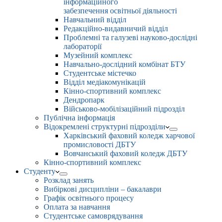
інформаційного
забезпечення освітньої діяльності
Навчальний відділ
Редакційно-видавничий відділ
Проблемні та галузеві науково-дослідні
лабораторії
Музейний комплекс
Навчально-дослідний комбінат БТУ
Студентське містечко
Відділ медіакомунікацій
Кінно-спортивний комплекс
Дендропарк
Військово-мобілізаційний підрозділ
Публічна інформація
Відокремлені структурні підрозділи
Харківський фаховий коледж харчової
промисловості ДБТУ
Вовчанський фаховий коледж ДБТУ
Кінно-спортивний комплекс
Студенту
Розклад занять
Вибіркові дисципліни – бакалаври
Графік освітнього процесу
Оплата за навчання
Студентське самоврядування