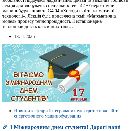
мобільності відбулася надзвичайно цікава та важлива гостьова
лекція для здобувачів спеціальностей 142 «Енергетичне
машинобудування» та G4.04 «Холодильні та кліматичні
технології». Лекція була присвячена темі: «Математична
модель процесу теплопровідності. Нестаціонарна
теплопровідність класичних тіл»…
18.11.2025
Новини кафедри інтегрованих електротехнологій та
енергетичного машинобудування
🎉 З Міжнародним днем студента! Дорогі наші