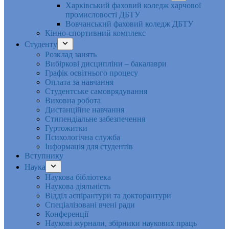
Харківський фаховий коледж харчової
промисловості ДБТУ
Вовчанський фаховий коледж ДБТУ
Кінно-спортивний комплекс
Студенту
Розклад занять
Вибіркові дисципліни – бакалаври
Графік освітнього процесу
Оплата за навчання
Студентське самоврядування
Виховна робота
Дистанційне навчання
Стипендіальне забезпечення
Гуртожитки
Психологічна служба
Інформація для студентів
Вступнику
Наука
Наукова бібліотека
Наукова діяльність
Відділ аспірантури та докторантури
Спеціалізовані вчені ради
Конференції
Наукові журнали, збірники наукових праць