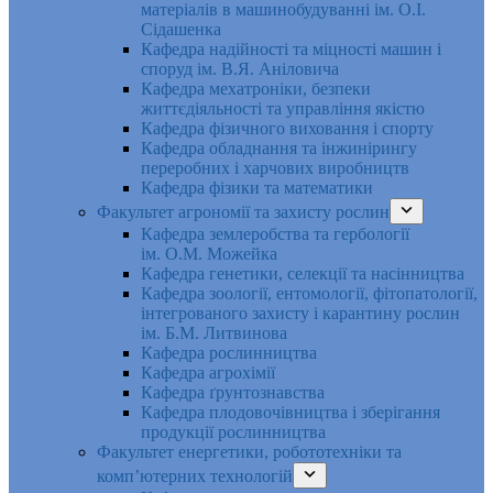
матеріалів в машинобудуванні ім. О.І.
Сідашенка
Кафедра надійності та міцності машин і
споруд ім. В.Я. Аніловича
Кафедра мехатроніки, безпеки
життєдіяльності та управління якістю
Кафедра фізичного виховання і спорту
Кафедра обладнання та інжинірингу
переробних і харчових виробництв
Кафедра фізики та математики
Факультет агрономії та захисту рослин
Кафедра землеробства та гербології
ім. О.М. Можейка
Кафедра генетики, селекції та насінництва
Кафедра зоології, ентомології, фітопатології,
інтегрованого захисту і карантину рослин
ім. Б.М. Литвинова
Кафедра рослинництва
Кафедра агрохімії
Кафедра ґрунтознавства
Кафедра плодовочівництва і зберігання
продукції рослинництва
Факультет енергетики, робототехніки та
комп’ютерних технологій