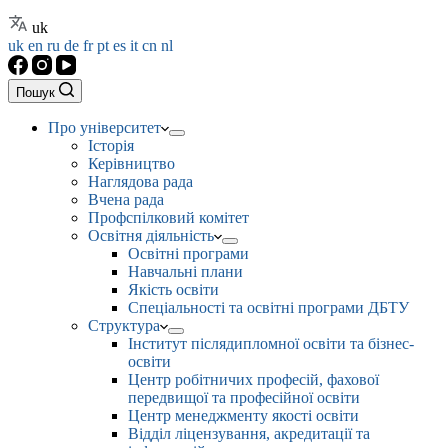
uk
uk
en
ru
de
fr
pt
es
it
cn
nl
Пошук
Про університет
Історія
Керівництво
Наглядова рада
Вчена рада
Профспілковий комітет
Освітня діяльність
Освітні програми
Навчальні плани
Якість освіти
Спеціальності та освітні програми ДБТУ
Структура
Інститут післядипломної освіти та бізнес-
освіти
Центр робітничих професій, фахової
передвищої та професійної освіти
Центр менеджменту якості освіти
Відділ ліцензування, акредитації та