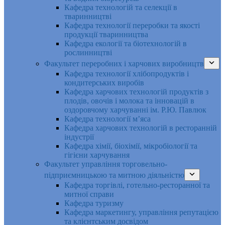
Кафедра технологій та селекції в
тваринництві
Кафедра технології переробки та якості
продукції тваринництва
Кафедра екології та біотехнологій в
рослинництві
Факультет переробних і харчових виробництв
Кафедра технології хлібопродуктів і
кондитерських виробів
Кафедра харчових технологій продуктів з
плодів, овочів і молока та інновацій в
оздоровчому харчуванні ім. Р.Ю. Павлюк
Кафедра технології м’яса
Кафедра харчових технологій в ресторанній
індустрії
Кафедра хімії, біохімії, мікробіології та
гігієни харчування
Факультет управління торговельно-
підприємницькою та митною діяльністю
Кафедра торгівлі, готельно-ресторанної та
митної справи
Кафедра туризму
Кафедра маркетингу, управління репутацією
та клієнтським досвідом