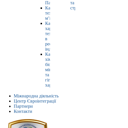
Павлюк
та
Кафедра
страхування
технології
м’яса
Кафедра
харчових
технологій
в
ресторанній
індустрії
Кафедра
хімії,
біохімії,
мікробіології
та
гігієни
харчування
Міжнародна діяльність
Центр Євроінтеграції
Партнери
Контакти