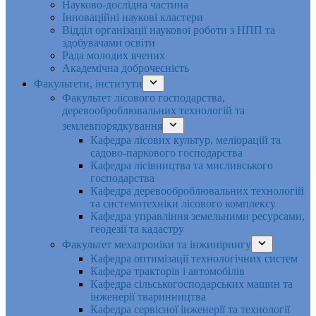
Науково-дослідна частина
Інноваційні наукові кластери
Відділ організації наукової роботи з НПП та
здобувачами освіти
Рада молодих вчених
Академічна доброчесність
Факультети, інститути
Факультет лісового господарства,
деревооброблювальних технологій та
землевпорядкування
Кафедра лісових культур, меліорацій та
садово-паркового господарства
Кафедра лісівництва та мисливського
господарства
Кафедра деревооброблювальних технологій
та системотехніки лісового комплексу
Кафедра управління земельними ресурсами,
геодезії та кадастру
Факультет мехатроніки та інжинірингу
Кафедра оптимізації технологічних систем
Кафедра тракторів і автомобілів
Кафедра сільськогосподарських машин та
інженерії тваринництва
Кафедра cервісної інженерії та технології