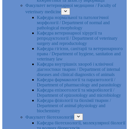
кібернетики та захисту інформації
Факультет ветеринарної медицини / Faculty of
veterinary medicine
Кафедра нормальної та патологічної
морфології / Department of normal and
pathological morphology
Кафедра ветеринарної хірургії та
репродуктології / Department of veterinary
surgery and reproductology
Кафедра гігієни, санітарії та ветеринарного
права / Department of hygiene, sanitation and
veterinary law
Кафедра внутрішніх хвороб і клінічної
діагностики тварин / Department of internal
diseases and clinical diagnostics of animals
Кафедра фармакології та паразитології /
Department of pharmacology and parasitology
Кафедра епізоотології та мікробіології /
Department of epizootology and microbiology
Кафедра фізіології та біохімії тварин /
Department of animal physiology and
biochemistry
Факультет біотехнологій
Кафедра біотехнології, молекулярної біології
та водних біоресурсів