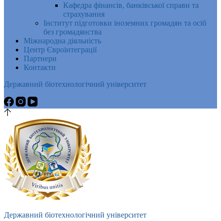
Кафедра фінансів, банківської справи та
страхування
Інститут підготовки іноземних громадян та осіб
без громадянства
Міжнародна діяльність
Центр Євроінтеграції
Партнери
Контакти
Державний біотехнологічний університет
Державний біотехнологічний університет