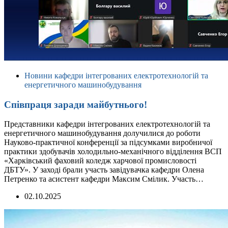
Новини кафедри інтегрованих електротехнологій та
енергетичного машинобудування
Співпраця заради майбутнього!
Представники кафедри інтегрованих електротехнологій та
енергетичного машинобудування долучилися до роботи
Науково-практичної конференції за підсумками виробничої
практики здобувачів холодильно-механічного відділення ВСП
«Харківський фаховий коледж харчової промисловості
ДБТУ». У заході брали участь завідувачка кафедри Олена
Петренко та асистент кафедри Максим Смілик. Участь…
02.10.2025