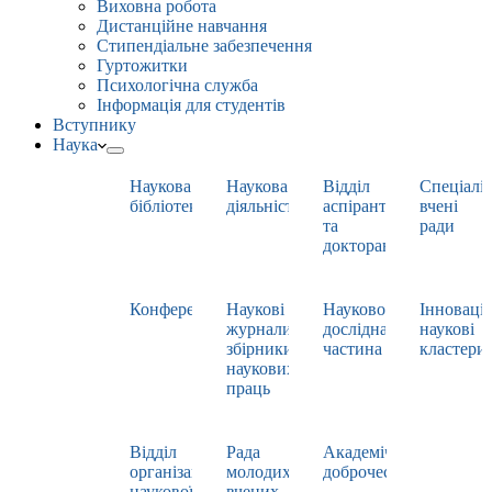
Виховна робота
Дистанційне навчання
Стипендіальне забезпечення
Гуртожитки
Психологічна служба
Інформація для студентів
Вступнику
Наука
Наукова
Наукова
Відділ
Спеціаліз
бібліотека
діяльність
аспірантури
вчені
та
ради
докторантури
Конференції
Наукові
Науково-
Інноваці
журнали,
дослідна
наукові
збірники
частина
кластери
наукових
праць
Відділ
Рада
Академічна
організації
молодих
доброчесність
наукової
вчених