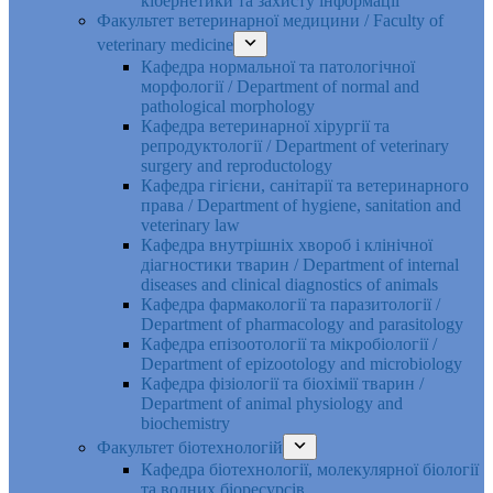
кібернетики та захисту інформації
Факультет ветеринарної медицини / Faculty of
veterinary medicine
Кафедра нормальної та патологічної
морфології / Department of normal and
pathological morphology
Кафедра ветеринарної хірургії та
репродуктології / Department of veterinary
surgery and reproductology
Кафедра гігієни, санітарії та ветеринарного
права / Department of hygiene, sanitation and
veterinary law
Кафедра внутрішніх хвороб і клінічної
діагностики тварин / Department of internal
diseases and clinical diagnostics of animals
Кафедра фармакології та паразитології /
Department of pharmacology and parasitology
Кафедра епізоотології та мікробіології /
Department of epizootology and microbiology
Кафедра фізіології та біохімії тварин /
Department of animal physiology and
biochemistry
Факультет біотехнологій
Кафедра біотехнології, молекулярної біології
та водних біоресурсів