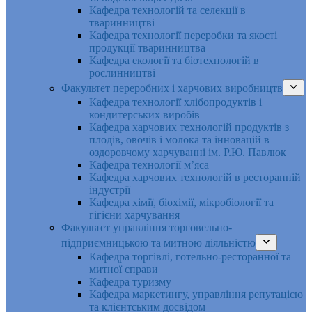
Кафедра технологій та селекції в
тваринництві
Кафедра технології переробки та якості
продукції тваринництва
Кафедра екології та біотехнологій в
рослинництві
Факультет переробних і харчових виробництв
Кафедра технології хлібопродуктів і
кондитерських виробів
Кафедра харчових технологій продуктів з
плодів, овочів і молока та інновацій в
оздоровчому харчуванні ім. Р.Ю. Павлюк
Кафедра технології м’яса
Кафедра харчових технологій в ресторанній
індустрії
Кафедра хімії, біохімії, мікробіології та
гігієни харчування
Факультет управління торговельно-
підприємницькою та митною діяльністю
Кафедра торгівлі, готельно-ресторанної та
митної справи
Кафедра туризму
Кафедра маркетингу, управління репутацією
та клієнтським досвідом