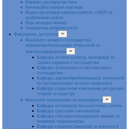
Науково-дослідна частина
Інноваційні наукові кластери
Відділ організації наукової роботи з НПП та
здобувачами освіти
Рада молодих вчених
Академічна доброчесність
Факультети, інститути
Факультет лісового господарства,
деревооброблювальних технологій та
землевпорядкування
Кафедра лісових культур, меліорацій та
садово-паркового господарства
Кафедра лісівництва та мисливського
господарства
Кафедра деревооброблювальних технологій
та системотехніки лісового комплексу
Кафедра управління земельними ресурсами,
геодезії та кадастру
Факультет мехатроніки та інжинірингу
Кафедра оптимізації технологічних систем
Кафедра тракторів і автомобілів
Кафедра сільськогосподарських машин та
інженерії тваринництва
Кафедра cервісної інженерії та технології