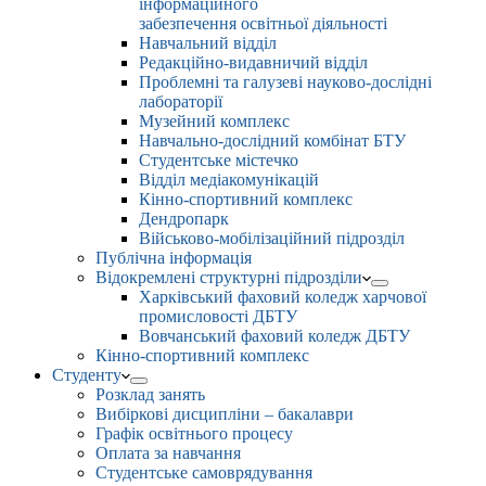
інформаційного
забезпечення освітньої діяльності
Навчальний відділ
Редакційно-видавничий відділ
Проблемні та галузеві науково-дослідні
лабораторії
Музейний комплекс
Навчально-дослідний комбінат БТУ
Студентське містечко
Відділ медіакомунікацій
Кінно-спортивний комплекс
Дендропарк
Військово-мобілізаційний підрозділ
Публічна інформація
Відокремлені структурні підрозділи
Харківський фаховий коледж харчової
промисловості ДБТУ
Вовчанський фаховий коледж ДБТУ
Кінно-спортивний комплекс
Студенту
Розклад занять
Вибіркові дисципліни – бакалаври
Графік освітнього процесу
Оплата за навчання
Студентське самоврядування