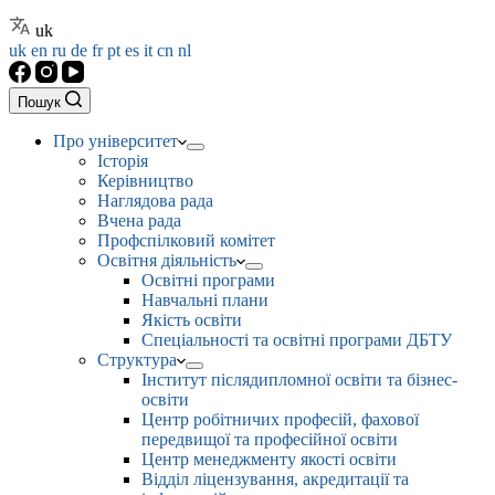
uk
uk
en
ru
de
fr
pt
es
it
cn
nl
Пошук
Про університет
Історія
Керівництво
Наглядова рада
Вчена рада
Профспілковий комітет
Освітня діяльність
Освітні програми
Навчальні плани
Якість освіти
Спеціальності та освітні програми ДБТУ
Структура
Інститут післядипломної освіти та бізнес-
освіти
Центр робітничих професій, фахової
передвищої та професійної освіти
Центр менеджменту якості освіти
Відділ ліцензування, акредитації та