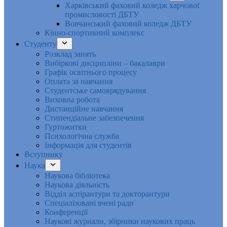
Харківський фаховий коледж харчової
промисловості ДБТУ
Вовчанський фаховий коледж ДБТУ
Кінно-спортивний комплекс
Студенту
Розклад занять
Вибіркові дисципліни – бакалаври
Графік освітнього процесу
Оплата за навчання
Студентське самоврядування
Виховна робота
Дистанційне навчання
Стипендіальне забезпечення
Гуртожитки
Психологічна служба
Інформація для студентів
Вступнику
Наука
Наукова бібліотека
Наукова діяльність
Відділ аспірантури та докторантури
Спеціалізовані вчені ради
Конференції
Наукові журнали, збірники наукових праць