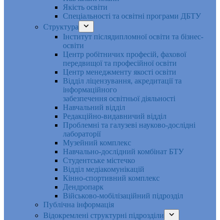
Якість освіти
Спеціальності та освітні програми ДБТУ
Структура
Інститут післядипломної освіти та бізнес-
освіти
Центр робітничих професій, фахової
передвищої та професійної освіти
Центр менеджменту якості освіти
Відділ ліцензування, акредитації та
інформаційного
забезпечення освітньої діяльності
Навчальний відділ
Редакційно-видавничий відділ
Проблемні та галузеві науково-дослідні
лабораторії
Музейний комплекс
Навчально-дослідний комбінат БТУ
Студентське містечко
Відділ медіакомунікацій
Кінно-спортивний комплекс
Дендропарк
Військово-мобілізаційний підрозділ
Публічна інформація
Відокремлені структурні підрозділи