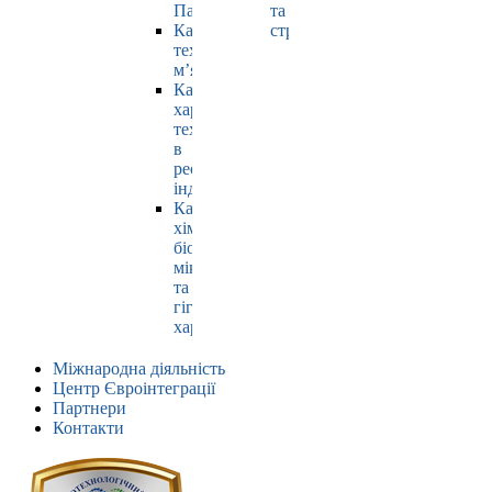
Павлюк
та
Кафедра
страхування
технології
м’яса
Кафедра
харчових
технологій
в
ресторанній
індустрії
Кафедра
хімії,
біохімії,
мікробіології
та
гігієни
харчування
Міжнародна діяльність
Центр Євроінтеграції
Партнери
Контакти