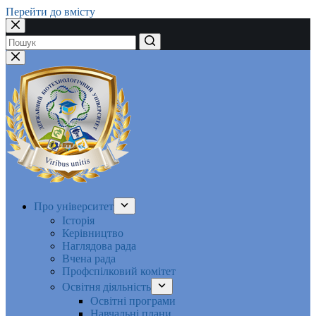
Перейти до вмісту
Немає
результатів
Про університет
Історія
Керівництво
Наглядова рада
Вчена рада
Профспілковий комітет
Освітня діяльність
Освітні програми
Навчальні плани