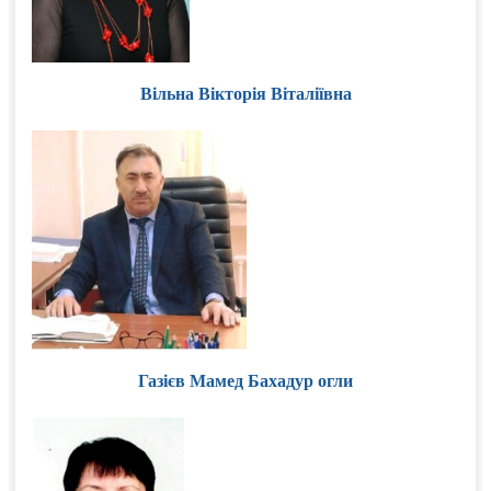
Вільна Вікторія Віталіївна
Газієв Мамед Бахадур огли