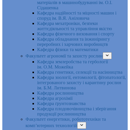
матеріалів в машинобудуванні ім. О.І.
Сідашенка
Кафедра надійності та міцності машин і
споруд ім. В.Я. Аніловича
Кафедра мехатроніки, безпеки
життєдіяльності та управління якістю
Кафедра фізичного виховання і спорту
Кафедра обладнання та інжинірингу
переробних і харчових виробництв
Кафедра фізики та математики
Факультет агрономії та захисту рослин
Кафедра землеробства та гербології
ім. О.М. Можейка
Кафедра генетики, селекції та насінництва
Кафедра зоології, ентомології, фітопатології,
інтегрованого захисту і карантину рослин
ім. Б.М. Литвинова
Кафедра рослинництва
Кафедра агрохімії
Кафедра ґрунтознавства
Кафедра плодовочівництва і зберігання
продукції рослинництва
Факультет енергетики, робототехніки та
комп’ютерних технологій