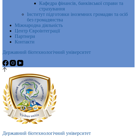
Кафедра фінансів, банківської справи та
страхування
Інститут підготовки іноземних громадян та осіб
без громадянства
Міжнародна діяльність
Центр Євроінтеграції
Партнери
Контакти
Державний біотехнологічний університет
Державний біотехнологічний університет