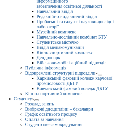
інформаційного
забезпечення освітньої діяльності
Навчальний відділ
Редакційно-видавничий відділ
Проблемні та галузеві науково-дослідні
лабораторії
Музейний комплекс
Навчально-дослідний комбінат БТУ
Студентське містечко
Відділ медіакомунікацій
Кінно-спортивний комплекс
Дендропарк
Військово-мобілізаційний підрозділ
Публічна інформація
Відокремлені структурні підрозділи
Харківський фаховий коледж харчової
промисловості ДБТУ
Вовчанський фаховий коледж ДБТУ
Кінно-спортивний комплекс
Студенту
Розклад занять
Вибіркові дисципліни – бакалаври
Графік освітнього процесу
Оплата за навчання
Студентське самоврядування