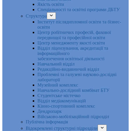
Якість освіти
Спеціальності та освітні програми ДБТУ
Структура
Інститут післядипломної освіти та бізнес-
освіти
Центр робітничих професій, фахової
передвищої та професійної освіти
Центр менеджменту якості освіти
Відділ ліцензування, акредитації та
інформаційного
забезпечення освітньої діяльності
Навчальний відділ
Редакційно-видавничий відділ
Проблемні та галузеві науково-дослідні
лабораторії
Музейний комплекс
Навчально-дослідний комбінат БТУ
Студентське містечко
Відділ медіакомунікацій
Кінно-спортивний комплекс
Дендропарк
Військово-мобілізаційний підрозділ
Публічна інформація
Відокремлені структурні підрозділи