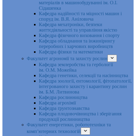
матеріалів в машинобудуванні ім. О.І.
Сідашенка
Кафедра надійності та міцності машин і
споруд ім. В.Я. Аніловича
Кафедра мехатроніки, безпеки
життєдіяльності та управління якістю
Кафедра фізичного виховання і спорту
Кафедра обладнання та інжинірингу
переробних і харчових виробництв
Кафедра фізики та математики
Факультет агрономії та захисту рослин
Кафедра землеробства та гербології
ім. О.М. Можейка
Кафедра генетики, селекції та насінництва
Кафедра зоології, ентомології, фітопатології,
інтегрованого захисту і карантину рослин
ім. Б.М. Литвинова
Кафедра рослинництва
Кафедра агрохімії
Кафедра ґрунтознавства
Кафедра плодовочівництва і зберігання
продукції рослинництва
Факультет енергетики, робототехніки та
комп’ютерних технологій