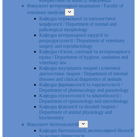
кібернетики та захисту інформації
Факультет ветеринарної медицини / Faculty of
veterinary medicine
Кафедра нормальної та патологічної
морфології / Department of normal and
pathological morphology
Кафедра ветеринарної хірургії та
репродуктології / Department of veterinary
surgery and reproductology
Кафедра гігієни, санітарії та ветеринарного
права / Department of hygiene, sanitation and
veterinary law
Кафедра внутрішніх хвороб і клінічної
діагностики тварин / Department of internal
diseases and clinical diagnostics of animals
Кафедра фармакології та паразитології /
Department of pharmacology and parasitology
Кафедра епізоотології та мікробіології /
Department of epizootology and microbiology
Кафедра фізіології та біохімії тварин /
Department of animal physiology and
biochemistry
Факультет біотехнологій
Кафедра біотехнології, молекулярної біології
та водних біоресурсів