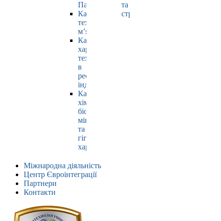
Павлюк
та
Кафедра
страхування
технології
м’яса
Кафедра
харчових
технологій
в
ресторанній
індустрії
Кафедра
хімії,
біохімії,
мікробіології
та
гігієни
харчування
Міжнародна діяльність
Центр Євроінтеграції
Партнери
Контакти