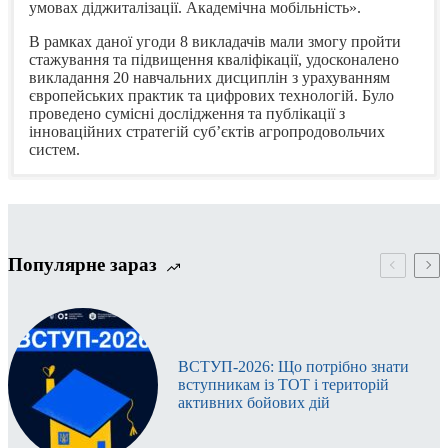
умовах діджиталізації. Академічна мобільність».
В рамках даної угоди 8 викладачів мали змогу пройти
стажування та підвищення кваліфікації, удосконалено
викладання 20 навчальних дисциплін з урахуванням
європейських практик та цифрових технологій. Було
проведено сумісні дослідження та публікації з
інноваційних стратегій суб’єктів агропродовольчих
систем.
ERASMUS-JMO-2025-HEI-TCH-RSCH
Стажування НПП за кордоном
Грантодавець
Erasmus+
АНТОЩ
В.В.
, д-р 
Популярне зараз
Назва заявки
ERASMUS-JMO-2025-MODULE
наук, доц
(проекту)
Hochschule
Waal (Kle
Заявник
State Biotechnological University
Lintfort) 
(координатор
Клеве, Пі
проекту)
Рейн-Вест
ВСТУП-2026: Що потрібно знати
«Україна 
вступникам із ТОТ і територій
Керівник
Viktoriya ONEGINA
забезпече
активних бойових дій
проекту
академічн
успішності
Строки
2025 р.