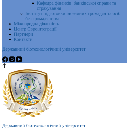
Кафедра фінансів, банківської справи та
страхування
Інститут підготовки іноземних громадян та осіб
без громадянства
Міжнародна діяльність
Центр Євроінтеграції
Партнери
Контакти
Державний біотехнологічний університет
Державний біотехнологічний університет