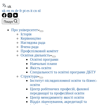
uk
uk
en
ru
de
fr
pt
es
it
cn
nl
Пошук
Про університет
Історія
Керівництво
Наглядова рада
Вчена рада
Профспілковий комітет
Освітня діяльність
Освітні програми
Навчальні плани
Якість освіти
Спеціальності та освітні програми ДБТУ
Структура
Інститут післядипломної освіти та бізнес-
освіти
Центр робітничих професій, фахової
передвищої та професійної освіти
Центр менеджменту якості освіти
Відділ ліцензування, акредитації та