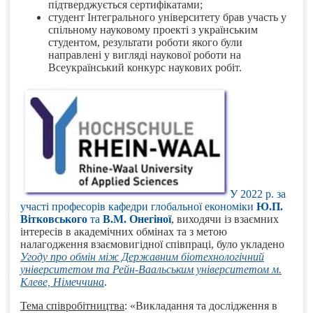
підтверджується сертифікатами;
студент Інтегрального університету брав участь у
спільному науковому проекті з українським
студентом, результати роботи якого були
направлені у вигляді наукової роботи на
Всеукраїнський конкурс наукових робіт.
У 2022 р. за
участі професорів кафедри глобальної економіки
Ю.П.
Вітковського
та
В.М. Онегіної
, виходячи із взаємних
інтересів в академічних обмінах та з метою
налагодження взаємовигідної співпраці, було укладено
Угоду про обмін між Державним біотехнологічний
університетом та Рейн-Ваальським університетом м.
Клеве, Німеччина
.
Тема співробітництва
: «Викладання та дослідження в