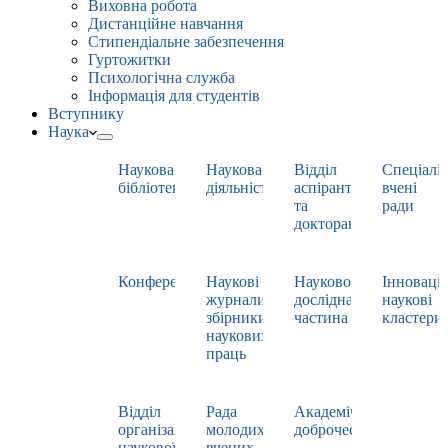
Виховна робота
Дистанційне навчання
Стипендіальне забезпечення
Гуртожитки
Психологічна служба
Інформація для студентів
Вступнику
Наука
Наукова
Наукова
Відділ
Спеціаліз
бібліотека
діяльність
аспірантури
вчені
та
ради
докторантури
Конференції
Наукові
Науково-
Інноваці
журнали,
дослідна
наукові
збірники
частина
кластери
наукових
праць
Відділ
Рада
Академічна
організації
молодих
доброчесність
наукової
вчених