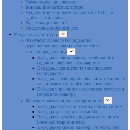
Науково-дослідна частина
Інноваційні наукові кластери
Відділ організації наукової роботи з НПП та
здобувачами освіти
Рада молодих вчених
Академічна доброчесність
Факультети, інститути
Факультет лісового господарства,
деревооброблювальних технологій та
землевпорядкування
Кафедра лісових культур, меліорацій та
садово-паркового господарства
Кафедра лісівництва та мисливського
господарства
Кафедра деревооброблювальних технологій
та системотехніки лісового комплексу
Кафедра управління земельними ресурсами,
геодезії та кадастру
Факультет мехатроніки та інжинірингу
Кафедра оптимізації технологічних систем
Кафедра тракторів і автомобілів
Кафедра сільськогосподарських машин та
інженерії тваринництва
Кафедра cервісної інженерії та технології