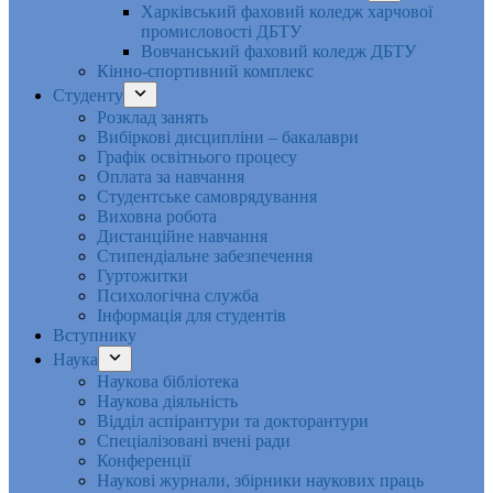
Харківський фаховий коледж харчової
промисловості ДБТУ
Вовчанський фаховий коледж ДБТУ
Кінно-спортивний комплекс
Студенту
Розклад занять
Вибіркові дисципліни – бакалаври
Графік освітнього процесу
Оплата за навчання
Студентське самоврядування
Виховна робота
Дистанційне навчання
Стипендіальне забезпечення
Гуртожитки
Психологічна служба
Інформація для студентів
Вступнику
Наука
Наукова бібліотека
Наукова діяльність
Відділ аспірантури та докторантури
Спеціалізовані вчені ради
Конференції
Наукові журнали, збірники наукових праць