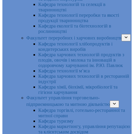
Кафедра технологій та селекції в
тваринництві
Кафедра технології переробки та якості
продукції тваринництва
Кафедра екології та біотехнологій в
рослинництві
Факультет переробних і харчових виробництв
Кафедра технології хлібопродуктів і
кондитерських виробів
Кафедра харчових технологій продуктів з
плодів, овочів і молока та інновацій в
оздоровчому харчуванні ім. Р.Ю. Павлюк
Кафедра технології м’яса
Кафедра харчових технологій в ресторанній
індустрії
Кафедра хімії, біохімії, мікробіології та
гігієни харчування
Факультет управління торговельно-
підприємницькою та митною діяльністю
Кафедра торгівлі, готельно-ресторанної та
митної справи
Кафедра туризму
Кафедра маркетингу, управління репутацією
та клієнтським досвідом