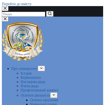
Перейти до вмісту
Немає
результатів
Про університет
Історія
Керівництво
Наглядова рада
Вчена рада
Профспілковий комітет
Освітня діяльність
Освітні програми
Навчальні плани