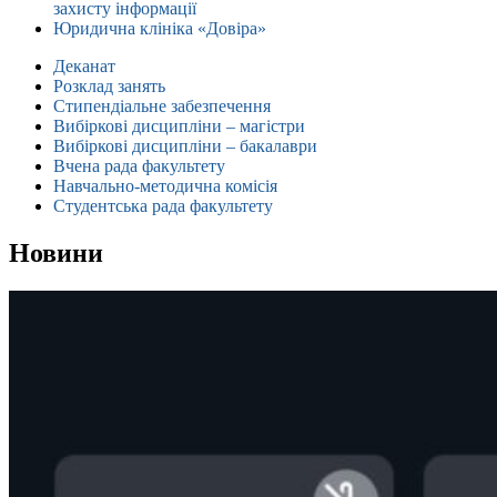
захисту інформації
Юридична клініка «Довіра»
Деканат
Розклад занять
Стипендіальне забезпечення
Вибіркові дисципліни – магістри
Вибіркові дисципліни – бакалаври
Вчена рада факультету
Навчально-методична комісія
Студентська рада факультету
Новини