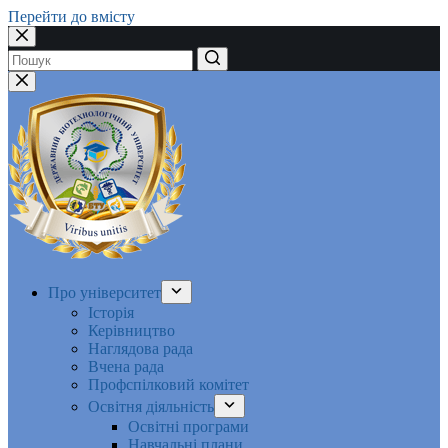
Перейти до вмісту
Немає
результатів
Про університет
Історія
Керівництво
Наглядова рада
Вчена рада
Профспілковий комітет
Освітня діяльність
Освітні програми
Навчальні плани