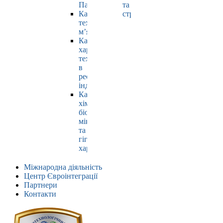
Павлюк
та
Кафедра
страхування
технології
м’яса
Кафедра
харчових
технологій
в
ресторанній
індустрії
Кафедра
хімії,
біохімії,
мікробіології
та
гігієни
харчування
Міжнародна діяльність
Центр Євроінтеграції
Партнери
Контакти