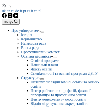
uk
uk
en
ru
de
fr
pt
es
it
cn
nl
Пошук
Про університет
Історія
Керівництво
Наглядова рада
Вчена рада
Профспілковий комітет
Освітня діяльність
Освітні програми
Навчальні плани
Якість освіти
Спеціальності та освітні програми ДБТУ
Структура
Інститут післядипломної освіти та бізнес-
освіти
Центр робітничих професій, фахової
передвищої та професійної освіти
Центр менеджменту якості освіти
Відділ ліцензування, акредитації та