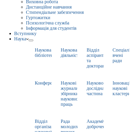
Виховна робота
Дистанційне навчання
Стипендіальне забезпечення
Гуртожитки
Психологічна служба
Інформація для студентів
Вступнику
Наука
Наукова
Наукова
Відділ
Спеціаліз
бібліотека
діяльність
аспірантури
вчені
та
ради
докторантури
Конференції
Наукові
Науково-
Інноваці
журнали,
дослідна
наукові
збірники
частина
кластери
наукових
праць
Відділ
Рада
Академічна
організації
молодих
доброчесність
наукової
вчених