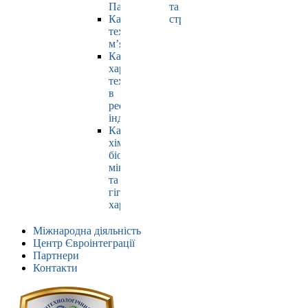
Павлюк
та
Кафедра
страхування
технології
м’яса
Кафедра
харчових
технологій
в
ресторанній
індустрії
Кафедра
хімії,
біохімії,
мікробіології
та
гігієни
харчування
Міжнародна діяльність
Центр Євроінтеграції
Партнери
Контакти