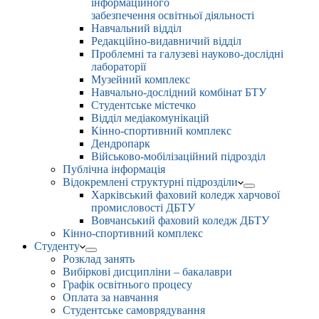
інформаційного
забезпечення освітньої діяльності
Навчальний відділ
Редакційно-видавничий відділ
Проблемні та галузеві науково-дослідні
лабораторії
Музейний комплекс
Навчально-дослідний комбінат БТУ
Студентське містечко
Відділ медіакомунікацій
Кінно-спортивний комплекс
Дендропарк
Військово-мобілізаційний підрозділ
Публічна інформація
Відокремлені структурні підрозділи
Харківський фаховий коледж харчової
промисловості ДБТУ
Вовчанський фаховий коледж ДБТУ
Кінно-спортивний комплекс
Студенту
Розклад занять
Вибіркові дисципліни – бакалаври
Графік освітнього процесу
Оплата за навчання
Студентське самоврядування