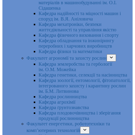
матеріалів в машинобудуванні ім. О.І.
Сідашенка
Кафедра надійності та міцності машин і
споруд ім. В.Я. Аніловича
Кафедра мехатроніки, безпеки
життєдіяльності та управління якістю
Кафедра фізичного виховання і спорту
Кафедра обладнання та інжинірингу
переробних і харчових виробництв
Кафедра фізики та математики
Факультет агрономії та захисту рослин
Кафедра землеробства та гербології
ім. О.М. Можейка
Кафедра генетики, селекції та насінництва
Кафедра зоології, ентомології, фітопатології,
інтегрованого захисту і карантину рослин
ім. Б.М. Литвинова
Кафедра рослинництва
Кафедра агрохімії
Кафедра ґрунтознавства
Кафедра плодовочівництва і зберігання
продукції рослинництва
Факультет енергетики, робототехніки та
комп’ютерних технологій