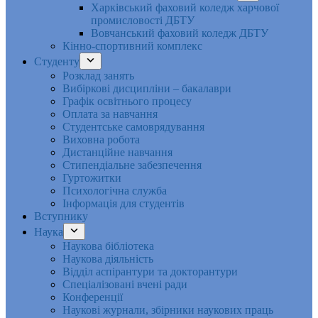
Харківський фаховий коледж харчової
промисловості ДБТУ
Вовчанський фаховий коледж ДБТУ
Кінно-спортивний комплекс
Студенту
Розклад занять
Вибіркові дисципліни – бакалаври
Графік освітнього процесу
Оплата за навчання
Студентське самоврядування
Виховна робота
Дистанційне навчання
Стипендіальне забезпечення
Гуртожитки
Психологічна служба
Інформація для студентів
Вступнику
Наука
Наукова бібліотека
Наукова діяльність
Відділ аспірантури та докторантури
Спеціалізовані вчені ради
Конференції
Наукові журнали, збірники наукових праць