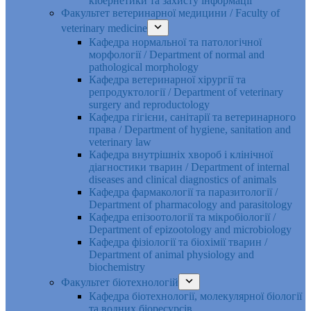
кібернетики та захисту інформації
Факультет ветеринарної медицини / Faculty of
veterinary medicine
Кафедра нормальної та патологічної
морфології / Department of normal and
pathological morphology
Кафедра ветеринарної хірургії та
репродуктології / Department of veterinary
surgery and reproductology
Кафедра гігієни, санітарії та ветеринарного
права / Department of hygiene, sanitation and
veterinary law
Кафедра внутрішніх хвороб і клінічної
діагностики тварин / Department of internal
diseases and clinical diagnostics of animals
Кафедра фармакології та паразитології /
Department of pharmacology and parasitology
Кафедра епізоотології та мікробіології /
Department of epizootology and microbiology
Кафедра фізіології та біохімії тварин /
Department of animal physiology and
biochemistry
Факультет біотехнологій
Кафедра біотехнології, молекулярної біології
та водних біоресурсів