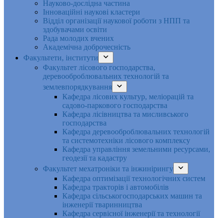
Науково-дослідна частина
Інноваційні наукові кластери
Відділ організації наукової роботи з НПП та
здобувачами освіти
Рада молодих вчених
Академічна доброчесність
Факультети, інститути
Факультет лісового господарства,
деревооброблювальних технологій та
землевпорядкування
Кафедра лісових культур, меліорацій та
садово-паркового господарства
Кафедра лісівництва та мисливського
господарства
Кафедра деревооброблювальних технологій
та системотехніки лісового комплексу
Кафедра управління земельними ресурсами,
геодезії та кадастру
Факультет мехатроніки та інжинірингу
Кафедра оптимізації технологічних систем
Кафедра тракторів і автомобілів
Кафедра сільськогосподарських машин та
інженерії тваринництва
Кафедра cервісної інженерії та технології