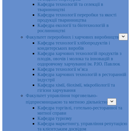
Кафедра технологій та селекції в
тваринництві
Кафедра технології переробки та якості
продукції тваринництва
Кафедра екології та біотехнологій в
рослинництві
Факультет переробних і харчових виробництв
Кафедра технології хлібопродуктів і
кондитерських виробів
Кафедра харчових технологій продуктів з
плодів, овочів і молока та інновацій в
оздоровчому харчуванні ім. Р.Ю. Павлюк
Кафедра технології м’яса
Кафедра харчових технологій в ресторанній
індустрії
Кафедра хімії, біохімії, мікробіології та
гігієни харчування
Факультет управління торговельно-
підприємницькою та митною діяльністю
Кафедра торгівлі, готельно-ресторанної та
митної справи
Кафедра туризму
Кафедра маркетингу, управління репутацією
та клієнтським досвідом