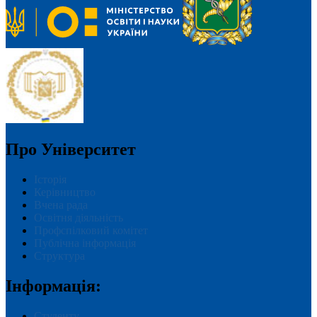
Про Університет
Історія
Керівництво
Вчена рада
Освітня діяльність
Профспілковий комітет
Публічна інформація
Структура
Інформація:
Студенту