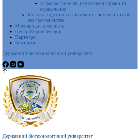
Кафедра фінансів, банківської справи та
страхування
Інститут підготовки іноземних громадян та осіб
без громадянства
Міжнародна діяльність
Центр Євроінтеграції
Партнери
Контакти
Державний біотехнологічний університет
Державний біотехнологічний університет