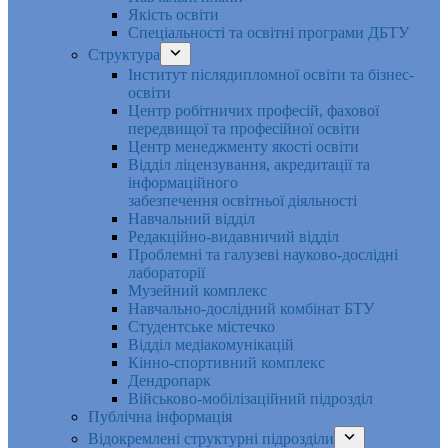
Якість освіти
Спеціальності та освітні програми ДБТУ
Структура
Інститут післядипломної освіти та бізнес-
освіти
Центр робітничих професій, фахової
передвищої та професійної освіти
Центр менеджменту якості освіти
Відділ ліцензування, акредитації та
інформаційного
забезпечення освітньої діяльності
Навчальний відділ
Редакційно-видавничий відділ
Проблемні та галузеві науково-дослідні
лабораторії
Музейний комплекс
Навчально-дослідний комбінат БТУ
Студентське містечко
Відділ медіакомунікацій
Кінно-спортивний комплекс
Дендропарк
Військово-мобілізаційний підрозділ
Публічна інформація
Відокремлені структурні підрозділи