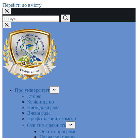
Перейти до вмісту
Немає
результатів
Про університет
Історія
Керівництво
Наглядова рада
Вчена рада
Профспілковий комітет
Освітня діяльність
Освітні програми
Навчальні плани