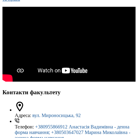
Контакти факультету
Адреса:
вул. Мироносицька, 92
Телефон:
+380955866912 Анастасія Вадимівна - денна
форма навчання; +380503647027 Марина Миколаївна -
заочна форма навчання