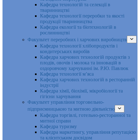
Кафедра технологій та селекції в
тваринництві
Кафедра технології переробки та якості
продукції тваринництва
Кафедра екології та біотехнологій в
рослинництві
Факультет переробних і харчових виробництв
Кафедра технології хлібопродуктів і
кондитерських виробів
Кафедра харчових технологій продуктів з
плодів, овочів і молока та інновацій в
оздоровчому харчуванні ім. Р.Ю. Павлюк
Кафедра технології м’яса
Кафедра харчових технологій в ресторанній
індустрії
Кафедра хімії, біохімії, мікробіології та
гігієни харчування
Факультет управління торговельно-
підприємницькою та митною діяльністю
Кафедра торгівлі, готельно-ресторанної та
митної справи
Кафедра туризму
Кафедра маркетингу, управління репутацією
та клієнтським досвідом