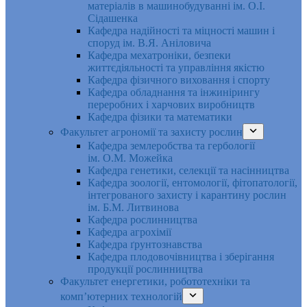
матеріалів в машинобудуванні ім. О.І.
Сідашенка
Кафедра надійності та міцності машин і
споруд ім. В.Я. Аніловича
Кафедра мехатроніки, безпеки
життєдіяльності та управління якістю
Кафедра фізичного виховання і спорту
Кафедра обладнання та інжинірингу
переробних і харчових виробництв
Кафедра фізики та математики
Факультет агрономії та захисту рослин
Кафедра землеробства та гербології
ім. О.М. Можейка
Кафедра генетики, селекції та насінництва
Кафедра зоології, ентомології, фітопатології,
інтегрованого захисту і карантину рослин
ім. Б.М. Литвинова
Кафедра рослинництва
Кафедра агрохімії
Кафедра ґрунтознавства
Кафедра плодовочівництва і зберігання
продукції рослинництва
Факультет енергетики, робототехніки та
комп’ютерних технологій