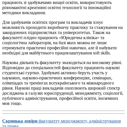
працюють зі здобувачами вищої освіти, використовують
різноманітні креативні освітні технології та інноваційні
методики викладання.
Для здобувачів освітніх програм та викладачів існує
можливість проходити виробничу практику та стажування на
закордонних підприємствах та університетах. Також на
факультеті плідно працюють «Юридична клініка» та
соціологічна лабораторія, на базі яких можна не лише
отримувати практичні професійні навички, але й набувати
необхідні для майбутнього працевлаштування soft skills.
Наукова діяльність факультету знаходиться на високому рівні.
Відповідно до спеціальностей факультету працюють наукові
студентські гуртки. Здобувачі активно беруть участь у
наукових, науково-практичних конференціях, семінарах,
олімпіадах та тренінгах всеукраїнського та міжнародного
рівня. Наукові праці викладачів охоплюють широкий спектр
досліджень в галузях юриспруденції, менеджменту, соціології,
публічного адміністрування, професійної освіти, іноземних
мов тощо.
Скринька довіри
факультету менеджменту, адміністрування
та права