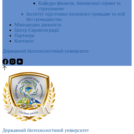
Кафедра фінансів, банківської справи та
страхування
Інститут підготовки іноземних громадян та осіб
без громадянства
Міжнародна діяльність
Центр Євроінтеграції
Партнери
Контакти
Державний біотехнологічний університет
Державний біотехнологічний університет