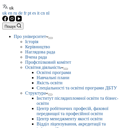
uk
uk
en
ru
de
fr
pt
es
it
cn
nl
Пошук
Про університет
Історія
Керівництво
Наглядова рада
Вчена рада
Профспілковий комітет
Освітня діяльність
Освітні програми
Навчальні плани
Якість освіти
Спеціальності та освітні програми ДБТУ
Структура
Інститут післядипломної освіти та бізнес-
освіти
Центр робітничих професій, фахової
передвищої та професійної освіти
Центр менеджменту якості освіти
Відділ ліцензування, акредитації та