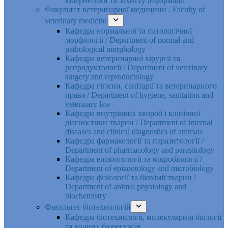
кібернетики та захисту інформації
Факультет ветеринарної медицини / Faculty of
veterinary medicine
Кафедра нормальної та патологічної
морфології / Department of normal and
pathological morphology
Кафедра ветеринарної хірургії та
репродуктології / Department of veterinary
surgery and reproductology
Кафедра гігієни, санітарії та ветеринарного
права / Department of hygiene, sanitation and
veterinary law
Кафедра внутрішніх хвороб і клінічної
діагностики тварин / Department of internal
diseases and clinical diagnostics of animals
Кафедра фармакології та паразитології /
Department of pharmacology and parasitology
Кафедра епізоотології та мікробіології /
Department of epizootology and microbiology
Кафедра фізіології та біохімії тварин /
Department of animal physiology and
biochemistry
Факультет біотехнологій
Кафедра біотехнології, молекулярної біології
та водних біоресурсів