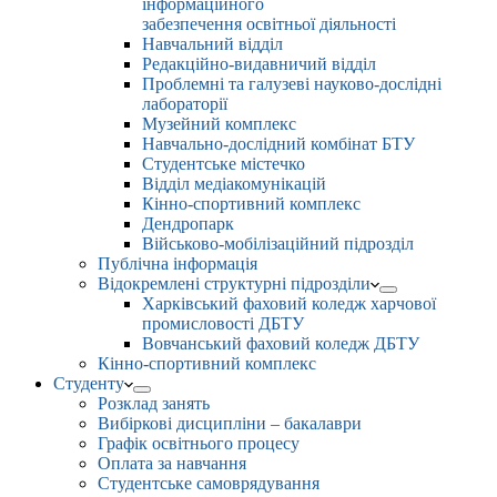
інформаційного
забезпечення освітньої діяльності
Навчальний відділ
Редакційно-видавничий відділ
Проблемні та галузеві науково-дослідні
лабораторії
Музейний комплекс
Навчально-дослідний комбінат БТУ
Студентське містечко
Відділ медіакомунікацій
Кінно-спортивний комплекс
Дендропарк
Військово-мобілізаційний підрозділ
Публічна інформація
Відокремлені структурні підрозділи
Харківський фаховий коледж харчової
промисловості ДБТУ
Вовчанський фаховий коледж ДБТУ
Кінно-спортивний комплекс
Студенту
Розклад занять
Вибіркові дисципліни – бакалаври
Графік освітнього процесу
Оплата за навчання
Студентське самоврядування