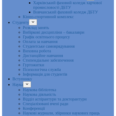
Харківський фаховий коледж харчової
промисловості ДБТУ
Вовчанський фаховий коледж ДБТУ
Кінно-спортивний комплекс
Студенту
Розклад занять
Вибіркові дисципліни – бакалаври
Графік освітнього процесу
Оплата за навчання
Студентське самоврядування
Виховна робота
Дистанційне навчання
Стипендіальне забезпечення
Гуртожитки
Психологічна служба
Інформація для студентів
Вступнику
Наука
Наукова бібліотека
Наукова діяльність
Відділ аспірантури та докторантури
Спеціалізовані вчені ради
Конференції
Наукові журнали, збірники наукових праць