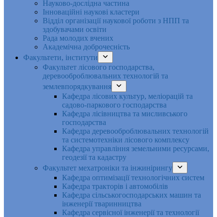
Науково-дослідна частина
Інноваційні наукові кластери
Відділ організації наукової роботи з НПП та
здобувачами освіти
Рада молодих вчених
Академічна доброчесність
Факультети, інститути
Факультет лісового господарства,
деревооброблювальних технологій та
землевпорядкування
Кафедра лісових культур, меліорацій та
садово-паркового господарства
Кафедра лісівництва та мисливського
господарства
Кафедра деревооброблювальних технологій
та системотехніки лісового комплексу
Кафедра управління земельними ресурсами,
геодезії та кадастру
Факультет мехатроніки та інжинірингу
Кафедра оптимізації технологічних систем
Кафедра тракторів і автомобілів
Кафедра сільськогосподарських машин та
інженерії тваринництва
Кафедра cервісної інженерії та технології