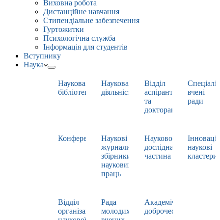
Виховна робота
Дистанційне навчання
Стипендіальне забезпечення
Гуртожитки
Психологічна служба
Інформація для студентів
Вступнику
Наука
Наукова
Наукова
Відділ
Спеціаліз
бібліотека
діяльність
аспірантури
вчені
та
ради
докторантури
Конференції
Наукові
Науково-
Інноваці
журнали,
дослідна
наукові
збірники
частина
кластери
наукових
праць
Відділ
Рада
Академічна
організації
молодих
доброчесність
наукової
вчених