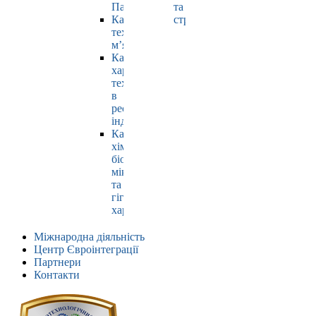
Павлюк
та
Кафедра
страхування
технології
м’яса
Кафедра
харчових
технологій
в
ресторанній
індустрії
Кафедра
хімії,
біохімії,
мікробіології
та
гігієни
харчування
Міжнародна діяльність
Центр Євроінтеграції
Партнери
Контакти