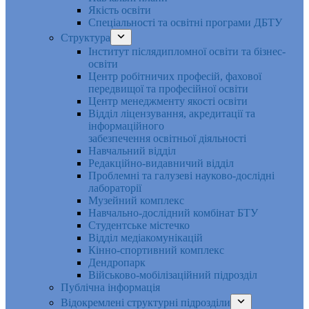
Якість освіти
Спеціальності та освітні програми ДБТУ
Структура
Інститут післядипломної освіти та бізнес-
освіти
Центр робітничих професій, фахової
передвищої та професійної освіти
Центр менеджменту якості освіти
Відділ ліцензування, акредитації та
інформаційного
забезпечення освітньої діяльності
Навчальний відділ
Редакційно-видавничий відділ
Проблемні та галузеві науково-дослідні
лабораторії
Музейний комплекс
Навчально-дослідний комбінат БТУ
Студентське містечко
Відділ медіакомунікацій
Кінно-спортивний комплекс
Дендропарк
Військово-мобілізаційний підрозділ
Публічна інформація
Відокремлені структурні підрозділи