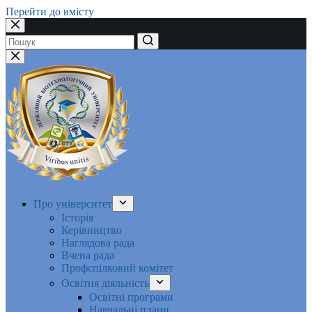
Перейти до вмісту
Немає
результатів
Про університет
Історія
Керівництво
Наглядова рада
Вчена рада
Профспілковий комітет
Освітня діяльність
Освітні програми
Навчальні плани