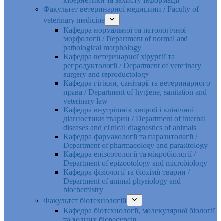
кібернетики та захисту інформації
Факультет ветеринарної медицини / Faculty of
veterinary medicine
Кафедра нормальної та патологічної
морфології / Department of normal and
pathological morphology
Кафедра ветеринарної хірургії та
репродуктології / Department of veterinary
surgery and reproductology
Кафедра гігієни, санітарії та ветеринарного
права / Department of hygiene, sanitation and
veterinary law
Кафедра внутрішніх хвороб і клінічної
діагностики тварин / Department of internal
diseases and clinical diagnostics of animals
Кафедра фармакології та паразитології /
Department of pharmacology and parasitology
Кафедра епізоотології та мікробіології /
Department of epizootology and microbiology
Кафедра фізіології та біохімії тварин /
Department of animal physiology and
biochemistry
Факультет біотехнологій
Кафедра біотехнології, молекулярної біології
та водних біоресурсів