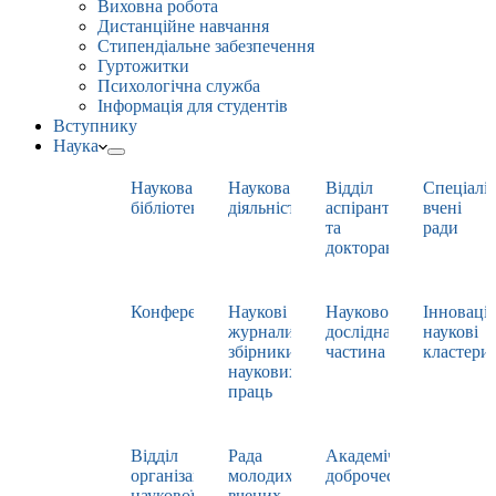
Виховна робота
Дистанційне навчання
Стипендіальне забезпечення
Гуртожитки
Психологічна служба
Інформація для студентів
Вступнику
Наука
Наукова
Наукова
Відділ
Спеціаліз
бібліотека
діяльність
аспірантури
вчені
та
ради
докторантури
Конференції
Наукові
Науково-
Інноваці
журнали,
дослідна
наукові
збірники
частина
кластери
наукових
праць
Відділ
Рада
Академічна
організації
молодих
доброчесність
наукової
вчених