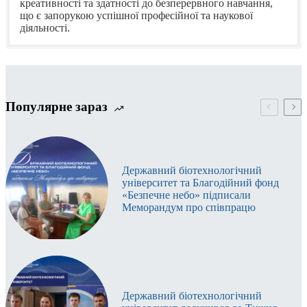
креативності та здатності до безперервного навчання,
що є запорукою успішної професійної та наукової
діяльності.
Дисципліни, які викладаються науково-педагогічним
персоналом
кафедри технології м’яса
Неформальна / інформальна освіта
№з/
Назва навчальної дисципліни
п
Популярне зараз
СВО бакалавр
1.
Крафтові технології м’ясних продуктів (ВД)
Державний біотехнологічний
2.
Стандартизація, метрологія, сертифікація
університет та Благодійний фонд
3.
Глобальні Food тренди (ВД)
«Безпечне небо» підписали
Меморандум про співпрацю
4.
Харчові технології
5.
Нетрадиційний ресурсний потенціал
м’ясопереробної галузі (ВД)
6.
Глобальні Food тренди в м’ясній промисловості
(ВД)
Державний біотехнологічний
7.
Фізико-хімічні та біохімічні основи технології