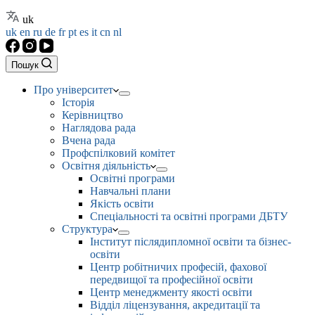
uk
uk
en
ru
de
fr
pt
es
it
cn
nl
Пошук
Про університет
Історія
Керівництво
Наглядова рада
Вчена рада
Профспілковий комітет
Освітня діяльність
Освітні програми
Навчальні плани
Якість освіти
Спеціальності та освітні програми ДБТУ
Структура
Інститут післядипломної освіти та бізнес-
освіти
Центр робітничих професій, фахової
передвищої та професійної освіти
Центр менеджменту якості освіти
Відділ ліцензування, акредитації та