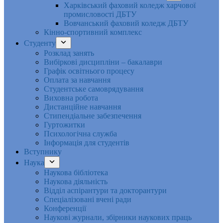
Харківський фаховий коледж харчової
промисловості ДБТУ
Вовчанський фаховий коледж ДБТУ
Кінно-спортивний комплекс
Студенту
Розклад занять
Вибіркові дисципліни – бакалаври
Графік освітнього процесу
Оплата за навчання
Студентське самоврядування
Виховна робота
Дистанційне навчання
Стипендіальне забезпечення
Гуртожитки
Психологічна служба
Інформація для студентів
Вступнику
Наука
Наукова бібліотека
Наукова діяльність
Відділ аспірантури та докторантури
Спеціалізовані вчені ради
Конференції
Наукові журнали, збірники наукових праць