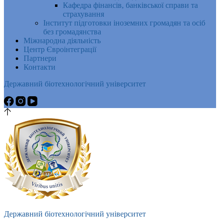
Кафедра фінансів, банківської справи та
страхування
Інститут підготовки іноземних громадян та осіб
без громадянства
Міжнародна діяльність
Центр Євроінтеграції
Партнери
Контакти
Державний біотехнологічний університет
Державний біотехнологічний університет