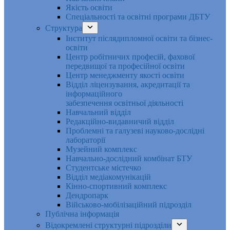
Якість освіти
Спеціальності та освітні програми ДБТУ
Структура
Інститут післядипломної освіти та бізнес-
освіти
Центр робітничих професій, фахової
передвищої та професійної освіти
Центр менеджменту якості освіти
Відділ ліцензування, акредитації та
інформаційного
забезпечення освітньої діяльності
Навчальний відділ
Редакційно-видавничий відділ
Проблемні та галузеві науково-дослідні
лабораторії
Музейний комплекс
Навчально-дослідний комбінат БТУ
Студентське містечко
Відділ медіакомунікацій
Кінно-спортивний комплекс
Дендропарк
Військово-мобілізаційний підрозділ
Публічна інформація
Відокремлені структурні підрозділи