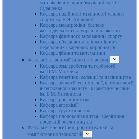
матеріалів в машинобудуванні ім. О.І.
Сідашенка
Кафедра надійності та міцності машин і
споруд ім. В.Я. Аніловича
Кафедра мехатроніки, безпеки
життєдіяльності та управління якістю
Кафедра фізичного виховання і спорту
Кафедра обладнання та інжинірингу
переробних і харчових виробництв
Кафедра фізики та математики
Факультет агрономії та захисту рослин
Кафедра землеробства та гербології
ім. О.М. Можейка
Кафедра генетики, селекції та насінництва
Кафедра зоології, ентомології, фітопатології,
інтегрованого захисту і карантину рослин
ім. Б.М. Литвинова
Кафедра рослинництва
Кафедра агрохімії
Кафедра ґрунтознавства
Кафедра плодовочівництва і зберігання
продукції рослинництва
Факультет енергетики, робототехніки та
комп’ютерних технологій