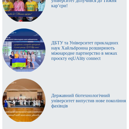
університет долучився до Тижня
м’ясопродуктів
кар’єри!
8.
Маркування харчових продуктів ‒ як читати
етикетки (ВД)
9.
Технологічні розрахунки і звітність у галузі
10.
Проектування підприємств галузі
ДБТУ та Університет прикладних
11.
Lean Production у м’ясній промисловості:
наук Хайльбронна розширюють
ефективність і ресурсозбереження (ВД)
міжнародне партнерство в межах
проєкту eqUAlity connect
12.
Науково-дослідна робота студентів
13.
Технологія галузі
14.
FreshTech: сучасні технології у зберіганні м’яса та
м’ясної продукції (ВД)
15.
Альтернативні види харчування (ВД)
Державний біотехнологічний
університет випустив нове покоління
16.
Технологічний семінар
фахівців
17.
Ресурсне забезпечення конкурентоспроможності
підприємств м’ясопереробної галузі
18.
Особливості формування кольору, смаку та