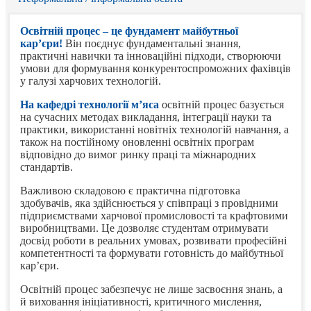
Освітній процес – це фундамент майбутньої
кар’єри!
Він поєднує фундаментальні знання,
практичні навички та інноваційні підходи, створюючи
умови для формування конкурентоспроможних фахівців
у галузі харчових технологій.
На кафедрі технології м’яса
освітній процес базується
на сучасних методах викладання, інтеграції науки та
практики, використанні новітніх технологій навчання, а
також на постійному оновленні освітніх програм
відповідно до вимог ринку праці та міжнародних
стандартів.
Важливою складовою є практична підготовка
здобувачів, яка здійснюється у співпраці з провідними
підприємствами харчової промисловості та крафтовими
виробництвами. Це дозволяє студентам отримувати
досвід роботи в реальних умовах, розвивати професійні
компетентності та формувати готовність до майбутньої
кар’єри.
Освітній процес забезпечує не лише засвоєння знань, а
й виховання ініціативності, критичного мислення,