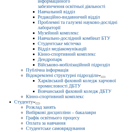
інформаційного
забезпечення освітньої діяльності
Навчальний відділ
Редакційно-видавничий відділ
Проблемні та галузеві науково-дослідні
лабораторії
Музейний комплекс
Навчально-дослідний комбінат БТУ
Студентське містечко
Відділ медіакомунікацій
Кінно-спортивний комплекс
Дендропарк
Військово-мобілізаційний підрозділ
Публічна інформація
Відокремлені структурні підрозділи
Харківський фаховий коледж харчової
промисловості ДБТУ
Вовчанський фаховий коледж ДБТУ
Кінно-спортивний комплекс
Студенту
Розклад занять
Вибіркові дисципліни – бакалаври
Графік освітнього процесу
Оплата за навчання
Студентське самоврядування