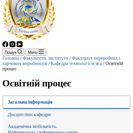
Пошук
Menu
Головна
/
Факультети, інститути
/
Факультет переробних і
харчових виробництв
/
Кафедра технології м’яса
/
Освітній
процес
Освітній процес
Загальна інформація
Дисципліни кафедри
Академічна мобільність.
Неформальна / інформальна освіта