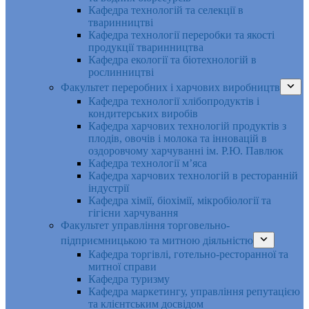
Кафедра технологій та селекції в
тваринництві
Кафедра технології переробки та якості
продукції тваринництва
Кафедра екології та біотехнологій в
рослинництві
Факультет переробних і харчових виробництв
Кафедра технології хлібопродуктів і
кондитерських виробів
Кафедра харчових технологій продуктів з
плодів, овочів і молока та інновацій в
оздоровчому харчуванні ім. Р.Ю. Павлюк
Кафедра технології м’яса
Кафедра харчових технологій в ресторанній
індустрії
Кафедра хімії, біохімії, мікробіології та
гігієни харчування
Факультет управління торговельно-
підприємницькою та митною діяльністю
Кафедра торгівлі, готельно-ресторанної та
митної справи
Кафедра туризму
Кафедра маркетингу, управління репутацією
та клієнтським досвідом