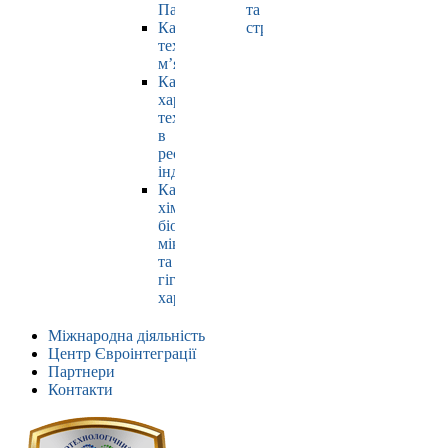
Павлюк
та
Кафедра
страхування
технології
м’яса
Кафедра
харчових
технологій
в
ресторанній
індустрії
Кафедра
хімії,
біохімії,
мікробіології
та
гігієни
харчування
Міжнародна діяльність
Центр Євроінтеграції
Партнери
Контакти