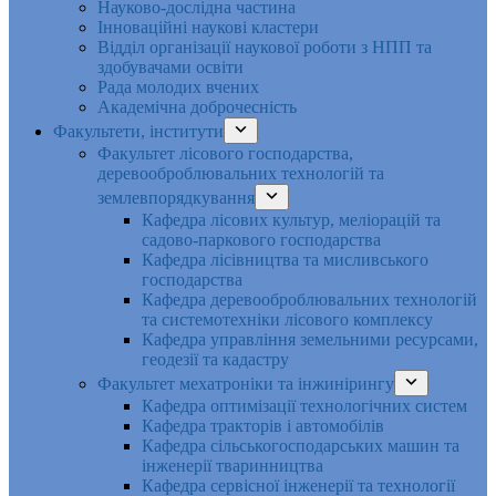
Науково-дослідна частина
Інноваційні наукові кластери
Відділ організації наукової роботи з НПП та
здобувачами освіти
Рада молодих вчених
Академічна доброчесність
Факультети, інститути
Факультет лісового господарства,
деревооброблювальних технологій та
землевпорядкування
Кафедра лісових культур, меліорацій та
садово-паркового господарства
Кафедра лісівництва та мисливського
господарства
Кафедра деревооброблювальних технологій
та системотехніки лісового комплексу
Кафедра управління земельними ресурсами,
геодезії та кадастру
Факультет мехатроніки та інжинірингу
Кафедра оптимізації технологічних систем
Кафедра тракторів і автомобілів
Кафедра сільськогосподарських машин та
інженерії тваринництва
Кафедра cервісної інженерії та технології