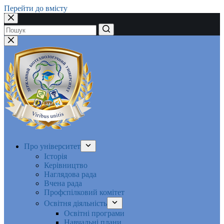
Перейти до вмісту
Немає
результатів
Про університет
Історія
Керівництво
Наглядова рада
Вчена рада
Профспілковий комітет
Освітня діяльність
Освітні програми
Навчальні плани