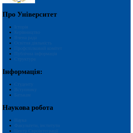
Про Університет
Історія
Керівництво
Вчена рада
Освітня діяльність
Профспілковий комітет
Публічна інформація
Структура
Інформація:
Студенту
Вступнику
Батькам
Наукова робота
Наука
Факультети, інститути
Центр Євроінтеграції