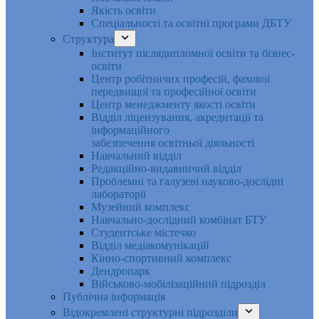
Якість освіти
Спеціальності та освітні програми ДБТУ
Структура
Інститут післядипломної освіти та бізнес-
освіти
Центр робітничих професій, фахової
передвищої та професійної освіти
Центр менеджменту якості освіти
Відділ ліцензування, акредитації та
інформаційного
забезпечення освітньої діяльності
Навчальний відділ
Редакційно-видавничий відділ
Проблемні та галузеві науково-дослідні
лабораторії
Музейний комплекс
Навчально-дослідний комбінат БТУ
Студентське містечко
Відділ медіакомунікацій
Кінно-спортивний комплекс
Дендропарк
Військово-мобілізаційний підрозділ
Публічна інформація
Відокремлені структурні підрозділи