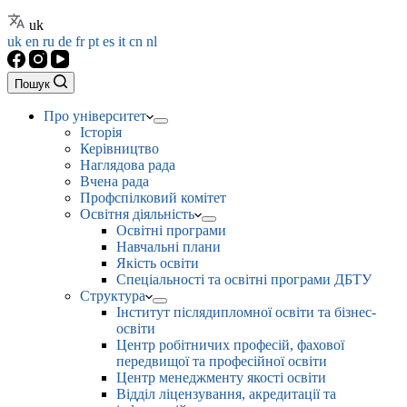
uk
uk
en
ru
de
fr
pt
es
it
cn
nl
Пошук
Про університет
Історія
Керівництво
Наглядова рада
Вчена рада
Профспілковий комітет
Освітня діяльність
Освітні програми
Навчальні плани
Якість освіти
Спеціальності та освітні програми ДБТУ
Структура
Інститут післядипломної освіти та бізнес-
освіти
Центр робітничих професій, фахової
передвищої та професійної освіти
Центр менеджменту якості освіти
Відділ ліцензування, акредитації та