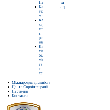
Павлюк
та
Кафедра
страхування
технології
м’яса
Кафедра
харчових
технологій
в
ресторанній
індустрії
Кафедра
хімії,
біохімії,
мікробіології
та
гігієни
харчування
Міжнародна діяльність
Центр Євроінтеграції
Партнери
Контакти