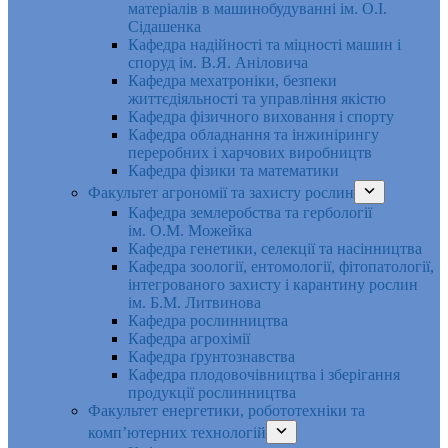
матеріалів в машинобудуванні ім. О.І.
Сідашенка
Кафедра надійності та міцності машин і
споруд ім. В.Я. Аніловича
Кафедра мехатроніки, безпеки
життєдіяльності та управління якістю
Кафедра фізичного виховання і спорту
Кафедра обладнання та інжинірингу
переробних і харчових виробництв
Кафедра фізики та математики
Факультет агрономії та захисту рослин
Кафедра землеробства та гербології
ім. О.М. Можейка
Кафедра генетики, селекції та насінництва
Кафедра зоології, ентомології, фітопатології,
інтегрованого захисту і карантину рослин
ім. Б.М. Литвинова
Кафедра рослинництва
Кафедра агрохімії
Кафедра ґрунтознавства
Кафедра плодовочівництва і зберігання
продукції рослинництва
Факультет енергетики, робототехніки та
комп’ютерних технологій