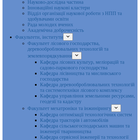
Науково-дослідна частина
Інноваційні наукові кластери
Відділ організації наукової роботи з НПП та
здобувачами освіти
Рада молодих вчених
Академічна доброчесність
Факультети, інститути
Факультет лісового господарства,
деревооброблювальних технологій та
землевпорядкування
Кафедра лісових культур, меліорацій та
садово-паркового господарства
Кафедра лісівництва та мисливського
господарства
Кафедра деревооброблювальних технологій
та системотехніки лісового комплексу
Кафедра управління земельними ресурсами,
геодезії та кадастру
Факультет мехатроніки та інжинірингу
Кафедра оптимізації технологічних систем
Кафедра тракторів і автомобілів
Кафедра сільськогосподарських машин та
інженерії тваринництва
Кафедра cервісної інженерії та технології