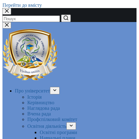
Перейти до вмісту
Немає
результатів
Про університет
Історія
Керівництво
Наглядова рада
Вчена рада
Профспілковий комітет
Освітня діяльність
Освітні програми
Навчальні плани