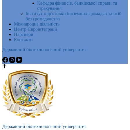
Кафедра фінансів, банківської справи та
страхування
Інститут підготовки іноземних громадян та осіб
без громадянства
Міжнародна діяльність
Центр Євроінтеграції
Партнери
Контакти
Державний біотехнологічний університет
Державний біотехнологічний університет