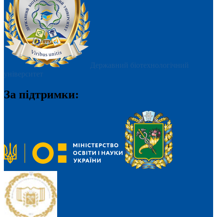
Державний біотехнологічний
університет
За підтримки: