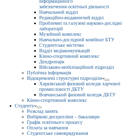
інформаційного
забезпечення освітньої діяльності
Навчальний відділ
Редакційно-видавничий відділ
Проблемні та галузеві науково-дослідні
лабораторії
Музейний комплекс
Навчально-дослідний комбінат БТУ
Студентське містечко
Відділ медіакомунікацій
Кінно-спортивний комплекс
Дендропарк
Військово-мобілізаційний підрозділ
Публічна інформація
Відокремлені структурні підрозділи
Харківський фаховий коледж харчової
промисловості ДБТУ
Вовчанський фаховий коледж ДБТУ
Кінно-спортивний комплекс
Студенту
Розклад занять
Вибіркові дисципліни – бакалаври
Графік освітнього процесу
Оплата за навчання
Студентське самоврядування