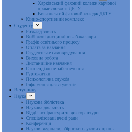
Харківський фаховий коледж харчової
промисловості ДБТУ
Вовчанський фаховий коледж ДБТУ
Кінно-спортивний комплекс
Студенту
Розклад занять
Вибіркові дисципліни – бакалаври
Графік освітнього процесу
Оплата за навчання
Студентське самоврядування
Виховна робота
Дистанційне навчання
Стипендіальне забезпечення
Гуртожитки
Психологічна служба
Інформація для студентів
Вступнику
Наука
Наукова бібліотека
Наукова діяльність
Відділ аспірантури та докторантури
Спеціалізовані вчені ради
Конференції
Наукові журнали, збірники наукових праць