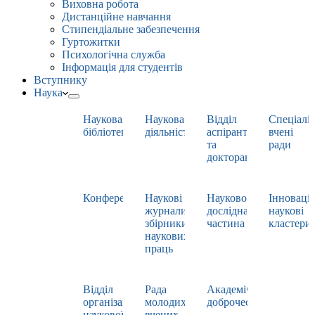
Виховна робота
Дистанційне навчання
Стипендіальне забезпечення
Гуртожитки
Психологічна служба
Інформація для студентів
Вступнику
Наука
Наукова
Наукова
Відділ
Спеціаліз
бібліотека
діяльність
аспірантури
вчені
та
ради
докторантури
Конференції
Наукові
Науково-
Інноваці
журнали,
дослідна
наукові
збірники
частина
кластери
наукових
праць
Відділ
Рада
Академічна
організації
молодих
доброчесність
наукової
вчених