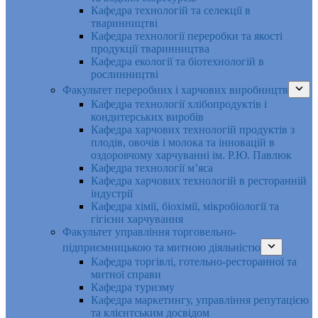
Кафедра технологій та селекції в
тваринництві
Кафедра технології переробки та якості
продукції тваринництва
Кафедра екології та біотехнологій в
рослинництві
Факультет переробних і харчових виробництв
Кафедра технології хлібопродуктів і
кондитерських виробів
Кафедра харчових технологій продуктів з
плодів, овочів і молока та інновацій в
оздоровчому харчуванні ім. Р.Ю. Павлюк
Кафедра технології м’яса
Кафедра харчових технологій в ресторанній
індустрії
Кафедра хімії, біохімії, мікробіології та
гігієни харчування
Факультет управління торговельно-
підприємницькою та митною діяльністю
Кафедра торгівлі, готельно-ресторанної та
митної справи
Кафедра туризму
Кафедра маркетингу, управління репутацією
та клієнтським досвідом