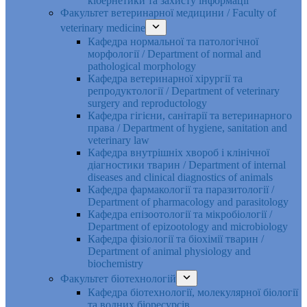
кібернетики та захисту інформації
Факультет ветеринарної медицини / Faculty of
veterinary medicine
Кафедра нормальної та патологічної
морфології / Department of normal and
pathological morphology
Кафедра ветеринарної хірургії та
репродуктології / Department of veterinary
surgery and reproductology
Кафедра гігієни, санітарії та ветеринарного
права / Department of hygiene, sanitation and
veterinary law
Кафедра внутрішніх хвороб і клінічної
діагностики тварин / Department of internal
diseases and clinical diagnostics of animals
Кафедра фармакології та паразитології /
Department of pharmacology and parasitology
Кафедра епізоотології та мікробіології /
Department of epizootology and microbiology
Кафедра фізіології та біохімії тварин /
Department of animal physiology and
biochemistry
Факультет біотехнологій
Кафедра біотехнології, молекулярної біології
та водних біоресурсів