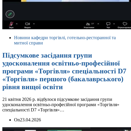
Новини кафедри торгівлі, готельно-ресторанної та
митної справи
Підсумкове засідання групи
удосконалення освітньо-професійної
програми «Торгівля» спеціальності D7
«Торгівля» першого (бакалаврського)
рівня вищої освіти
21 квітня 2026 р. відбулося підсумкове засідання групи
удосконалення освітньо-професійної програми «Торгівля»
спеціальності D7 «Торгівля»…
On
23.04.2026