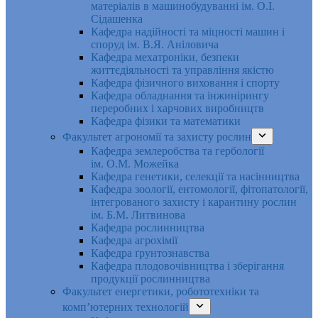
матеріалів в машинобудуванні ім. О.І.
Сідашенка
Кафедра надійності та міцності машин і
споруд ім. В.Я. Аніловича
Кафедра мехатроніки, безпеки
життєдіяльності та управління якістю
Кафедра фізичного виховання і спорту
Кафедра обладнання та інжинірингу
переробних і харчових виробництв
Кафедра фізики та математики
Факультет агрономії та захисту рослин
Кафедра землеробства та гербології
ім. О.М. Можейка
Кафедра генетики, селекції та насінництва
Кафедра зоології, ентомології, фітопатології,
інтегрованого захисту і карантину рослин
ім. Б.М. Литвинова
Кафедра рослинництва
Кафедра агрохімії
Кафедра ґрунтознавства
Кафедра плодовочівництва і зберігання
продукції рослинництва
Факультет енергетики, робототехніки та
комп’ютерних технологій