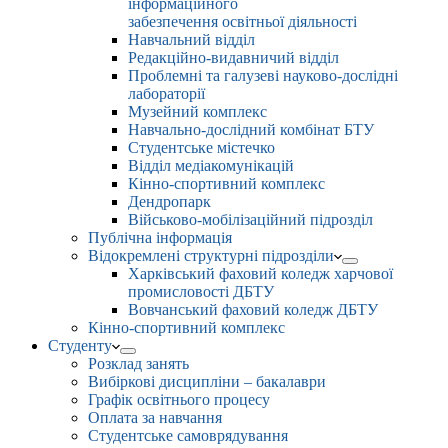
інформаційного
забезпечення освітньої діяльності
Навчальний відділ
Редакційно-видавничий відділ
Проблемні та галузеві науково-дослідні
лабораторії
Музейний комплекс
Навчально-дослідний комбінат БТУ
Студентське містечко
Відділ медіакомунікацій
Кінно-спортивний комплекс
Дендропарк
Військово-мобілізаційний підрозділ
Публічна інформація
Відокремлені структурні підрозділи
Харківський фаховий коледж харчової
промисловості ДБТУ
Вовчанський фаховий коледж ДБТУ
Кінно-спортивний комплекс
Студенту
Розклад занять
Вибіркові дисципліни – бакалаври
Графік освітнього процесу
Оплата за навчання
Студентське самоврядування