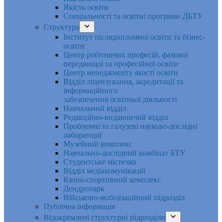
Якість освіти
Спеціальності та освітні програми ДБТУ
Структура
Інститут післядипломної освіти та бізнес-
освіти
Центр робітничих професій, фахової
передвищої та професійної освіти
Центр менеджменту якості освіти
Відділ ліцензування, акредитації та
інформаційного
забезпечення освітньої діяльності
Навчальний відділ
Редакційно-видавничий відділ
Проблемні та галузеві науково-дослідні
лабораторії
Музейний комплекс
Навчально-дослідний комбінат БТУ
Студентське містечко
Відділ медіакомунікацій
Кінно-спортивний комплекс
Дендропарк
Військово-мобілізаційний підрозділ
Публічна інформація
Відокремлені структурні підрозділи