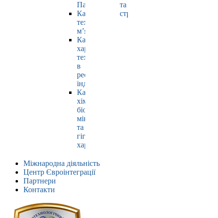
Павлюк
та
Кафедра
страхування
технології
м’яса
Кафедра
харчових
технологій
в
ресторанній
індустрії
Кафедра
хімії,
біохімії,
мікробіології
та
гігієни
харчування
Міжнародна діяльність
Центр Євроінтеграції
Партнери
Контакти