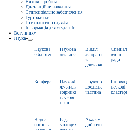
Виховна робота
Дистанційне навчання
Стипендіальне забезпечення
Гуртожитки
Психологічна служба
Інформація для студентів
Вступнику
Наука
Наукова
Наукова
Відділ
Спеціаліз
бібліотека
діяльність
аспірантури
вчені
та
ради
докторантури
Конференції
Наукові
Науково-
Інноваці
журнали,
дослідна
наукові
збірники
частина
кластери
наукових
праць
Відділ
Рада
Академічна
організації
молодих
доброчесність
наукової
вчених