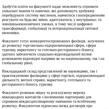
Здобуття освіти на факультеті надає можливість отримати
унікальні знання та навички, які допоможуть здобувачу
перебудувати систему мислення, навчитися з випередженням
реагувати на будь-які зміни, адаптуватися, у внутрішньо- та
зовнішньоекономічних умовах, в тому числі цифрової
трансформації, глобалізації та інтернаціоналізації світової
економіки.
Факультет готує конкурентоспроможних фахівців, залучених
до розвитку торговельно-підприємницької сфери, сфери
туризму, маркетингу та готельно-ресторанного бізнесу,
здатних забезпечити соціально-відповідальний вплив
розвиваючи відповідні напрями як на національному, так і на
глобальному рівні.
Викладацький склад представлений як науковцями, так і
практикуючими фахівцями у сфері торгівлі, підприємницької
діяльності, митної справи, маркетингу, готельного та
ресторанного бізнесу, туризму.
Факультет розвиває міцну та розгалужену мережу
міжнародних контактів з іноземними партнерами для
сприяння міждисциплінарному навчанню та всебічному
розвитку. Факультетом підписана низка договорів про