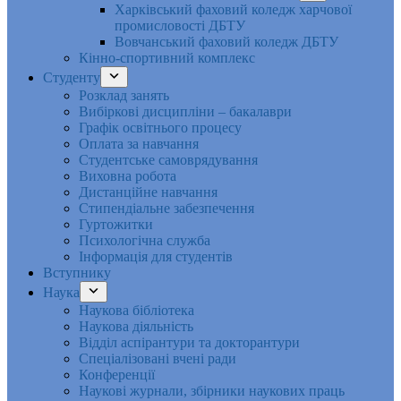
Харківський фаховий коледж харчової
промисловості ДБТУ
Вовчанський фаховий коледж ДБТУ
Кінно-спортивний комплекс
Студенту
Розклад занять
Вибіркові дисципліни – бакалаври
Графік освітнього процесу
Оплата за навчання
Студентське самоврядування
Виховна робота
Дистанційне навчання
Стипендіальне забезпечення
Гуртожитки
Психологічна служба
Інформація для студентів
Вступнику
Наука
Наукова бібліотека
Наукова діяльність
Відділ аспірантури та докторантури
Спеціалізовані вчені ради
Конференції
Наукові журнали, збірники наукових праць