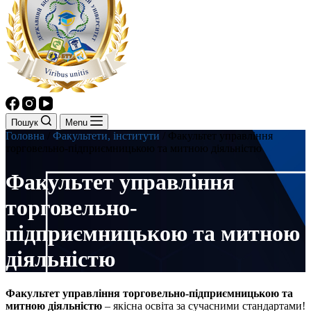
Пошук
Menu
Головна
/
Факультети, інститути
/
Факультет управління
торговельно-підприємницькою та митною діяльністю
Факультет управління
торговельно-
підприємницькою та митною
діяльністю
Факультет управління торговельно-підприємницькою та
митною діяльністю
– якісна освіта за сучасними стандартами!