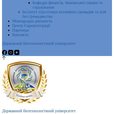
Кафедра фінансів, банківської справи та
страхування
Інститут підготовки іноземних громадян та осіб
без громадянства
Міжнародна діяльність
Центр Євроінтеграції
Партнери
Контакти
Державний біотехнологічний університет
Державний біотехнологічний університет