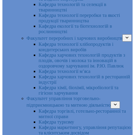
Кафедра технологій та селекції в
тваринництві
Кафедра технології переробки та якості
продукції тваринництва
Кафедра екології та біотехнологій в
рослинництві
Факультет переробних і харчових виробництв
Кафедра технології хлібопродуктів і
кондитерських виробів
Кафедра харчових технологій продуктів з
плодів, овочів і молока та інновацій в
оздоровчому харчуванні ім. Р.Ю. Павлюк
Кафедра технології м’яса
Кафедра харчових технологій в ресторанній
індустрії
Кафедра хімії, біохімії, мікробіології та
гігієни харчування
Факультет управління торговельно-
підприємницькою та митною діяльністю
Кафедра торгівлі, готельно-ресторанної та
митної справи
Кафедра туризму
Кафедра маркетингу, управління репутацією
та клієнтським досвідом