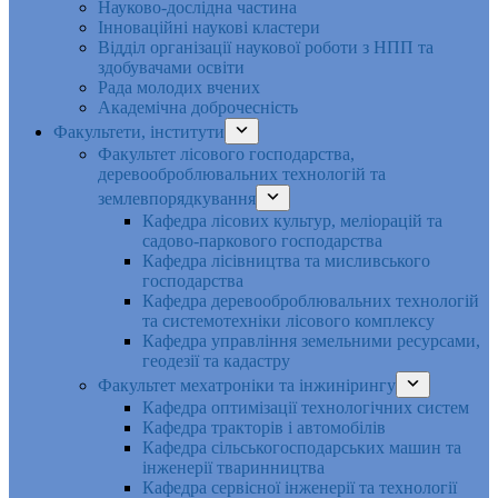
Науково-дослідна частина
Інноваційні наукові кластери
Відділ організації наукової роботи з НПП та
здобувачами освіти
Рада молодих вчених
Академічна доброчесність
Факультети, інститути
Факультет лісового господарства,
деревооброблювальних технологій та
землевпорядкування
Кафедра лісових культур, меліорацій та
садово-паркового господарства
Кафедра лісівництва та мисливського
господарства
Кафедра деревооброблювальних технологій
та системотехніки лісового комплексу
Кафедра управління земельними ресурсами,
геодезії та кадастру
Факультет мехатроніки та інжинірингу
Кафедра оптимізації технологічних систем
Кафедра тракторів і автомобілів
Кафедра сільськогосподарських машин та
інженерії тваринництва
Кафедра cервісної інженерії та технології