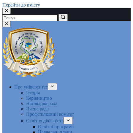
Перейти до вмісту
Немає
результатів
Про університет
Історія
Керівництво
Наглядова рада
Вчена рада
Профспілковий комітет
Освітня діяльність
Освітні програми
Навчальні плани