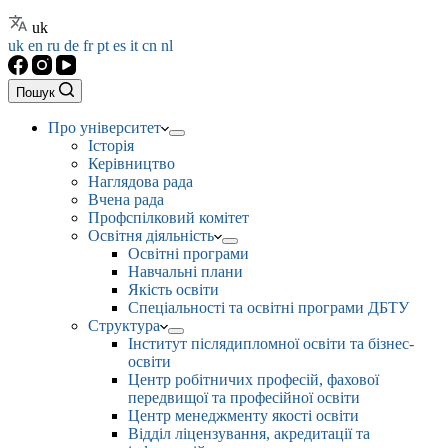
uk
uk
en
ru
de
fr
pt
es
it
cn
nl
Пошук
Про університет
Історія
Керівництво
Наглядова рада
Вчена рада
Профспілковий комітет
Освітня діяльність
Освітні програми
Навчальні плани
Якість освіти
Спеціальності та освітні програми ДБТУ
Структура
Інститут післядипломної освіти та бізнес-
освіти
Центр робітничих професій, фахової
передвищої та професійної освіти
Центр менеджменту якості освіти
Відділ ліцензування, акредитації та