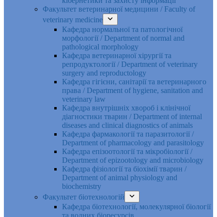
кібернетики та захисту інформації
Факультет ветеринарної медицини / Faculty of
veterinary medicine
Кафедра нормальної та патологічної
морфології / Department of normal and
pathological morphology
Кафедра ветеринарної хірургії та
репродуктології / Department of veterinary
surgery and reproductology
Кафедра гігієни, санітарії та ветеринарного
права / Department of hygiene, sanitation and
veterinary law
Кафедра внутрішніх хвороб і клінічної
діагностики тварин / Department of internal
diseases and clinical diagnostics of animals
Кафедра фармакології та паразитології /
Department of pharmacology and parasitology
Кафедра епізоотології та мікробіології /
Department of epizootology and microbiology
Кафедра фізіології та біохімії тварин /
Department of animal physiology and
biochemistry
Факультет біотехнологій
Кафедра біотехнології, молекулярної біології
та водних біоресурсів