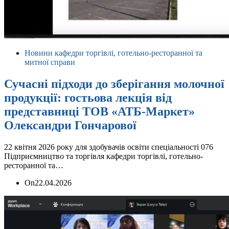
Новини кафедри торгівлі, готельно-ресторанної та
митної справи
Сучасні підходи до зберігання молочної
продукції: гостьова лекція від
представниці ТОВ «АТБ-Маркет»
Олександри Гончарової
22 квітня 2026 року для здобувачів освіти спеціальності 076
Підприємництво та торгівля кафедри торгівлі, готельно-
ресторанної та…
On
22.04.2026