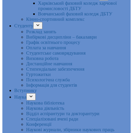
Харківський фаховий коледж харчової
промисловості ДБТУ
Вовчанський фаховий коледж ДБТУ
Кінно-спортивний комплекс
Студенту
Розклад занять
Вибіркові дисципліни – бакалаври
Графік освітнього процесу
Оплата за навчання
Студентське самоврядування
Виховна робота
Дистанційне навчання
Стипендіальне забезпечення
Гуртожитки
Психологічна служба
Інформація для студентів
Вступнику
Наука
Наукова бібліотека
Наукова діяльність
Відділ аспірантури та докторантури
Спеціалізовані вчені ради
Конференції
Наукові журнали, збірники наукових праць