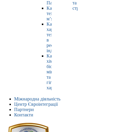
Павлюк
та
Кафедра
страхування
технології
м’яса
Кафедра
харчових
технологій
в
ресторанній
індустрії
Кафедра
хімії,
біохімії,
мікробіології
та
гігієни
харчування
Міжнародна діяльність
Центр Євроінтеграції
Партнери
Контакти