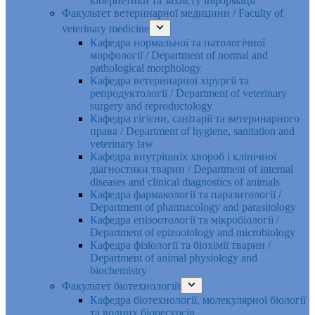
кібернетики та захисту інформації
Факультет ветеринарної медицини / Faculty of
veterinary medicine
Кафедра нормальної та патологічної
морфології / Department of normal and
pathological morphology
Кафедра ветеринарної хірургії та
репродуктології / Department of veterinary
surgery and reproductology
Кафедра гігієни, санітарії та ветеринарного
права / Department of hygiene, sanitation and
veterinary law
Кафедра внутрішніх хвороб і клінічної
діагностики тварин / Department of internal
diseases and clinical diagnostics of animals
Кафедра фармакології та паразитології /
Department of pharmacology and parasitology
Кафедра епізоотології та мікробіології /
Department of epizootology and microbiology
Кафедра фізіології та біохімії тварин /
Department of animal physiology and
biochemistry
Факультет біотехнологій
Кафедра біотехнології, молекулярної біології
та водних біоресурсів