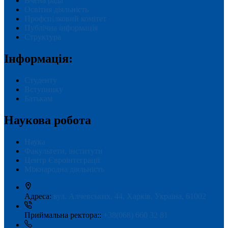
Вчена рада
Освітня діяльність
Профспілковий комітет
Публічна інформація
Структура
Інформація:
Студенту
Вступнику
Батькам
Наукова робота
Наука
Факультети, інститути
Центр Євроінтеграції
Міжнародна діяльність
Адреса:
вул. Алчевських, 44, Харків, Україна, 61002
Приймальна ректора::
+38(068) 660 32 81