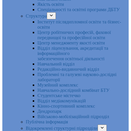
Якість освіти
Спеціальності та освітні програми ДБТУ
Структура
Інститут післядипломної освіти та бізнес-
освіти
Центр робітничих професій, фахової
передвищої та професійної освіти
Центр менеджменту якості освіти
Відділ ліцензування, акредитації та
інформаційного
забезпечення освітньої діяльності
Навчальний відділ
Редакційно-видавничий відділ
Проблемні та галузеві науково-дослідні
лабораторії
Музейний комплекс
Навчально-дослідний комбінат БТУ
Студентське містечко
Відділ медіакомунікацій
Кінно-спортивний комплекс
Дендропарк
Військово-мобілізаційний підрозділ
Публічна інформація
Відокремлені структурні підрозділи