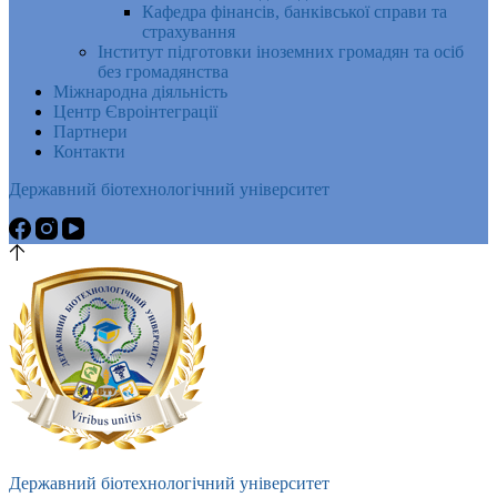
Кафедра фінансів, банківської справи та
страхування
Інститут підготовки іноземних громадян та осіб
без громадянства
Міжнародна діяльність
Центр Євроінтеграції
Партнери
Контакти
Державний біотехнологічний університет
Державний біотехнологічний університет