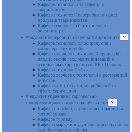
Кафедра технологій та селекції в
тваринництві
Кафедра технології переробки та якості
продукції тваринництва
Кафедра екології та біотехнологій в
рослинництві
Факультет переробних і харчових виробництв
Кафедра технології хлібопродуктів і
кондитерських виробів
Кафедра харчових технологій продуктів з
плодів, овочів і молока та інновацій в
оздоровчому харчуванні ім. Р.Ю. Павлюк
Кафедра технології м’яса
Кафедра харчових технологій в ресторанній
індустрії
Кафедра хімії, біохімії, мікробіології та
гігієни харчування
Факультет управління торговельно-
підприємницькою та митною діяльністю
Кафедра торгівлі, готельно-ресторанної та
митної справи
Кафедра туризму
Кафедра маркетингу, управління репутацією
та клієнтським досвідом