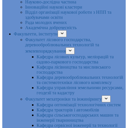
Науково-дослідна частина
Інноваційні наукові кластери
Відділ організації наукової роботи з НПП та
здобувачами освіти
Рада молодих вчених
Академічна доброчесність
Факультети, інститути
Факультет лісового господарства,
деревооброблювальних технологій та
землевпорядкування
Кафедра лісових культур, меліорацій та
садово-паркового господарства
Кафедра лісівництва та мисливського
господарства
Кафедра деревооброблювальних технологій
та системотехніки лісового комплексу
Кафедра управління земельними ресурсами,
геодезії та кадастру
Факультет мехатроніки та інжинірингу
Кафедра оптимізації технологічних систем
Кафедра тракторів і автомобілів
Кафедра сільськогосподарських машин та
інженерії тваринництва
Кафедра cервісної інженерії та технології