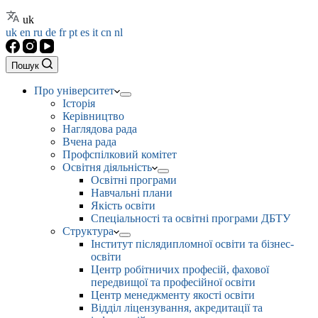
uk
uk
en
ru
de
fr
pt
es
it
cn
nl
Пошук
Про університет
Історія
Керівництво
Наглядова рада
Вчена рада
Профспілковий комітет
Освітня діяльність
Освітні програми
Навчальні плани
Якість освіти
Спеціальності та освітні програми ДБТУ
Структура
Інститут післядипломної освіти та бізнес-
освіти
Центр робітничих професій, фахової
передвищої та професійної освіти
Центр менеджменту якості освіти
Відділ ліцензування, акредитації та