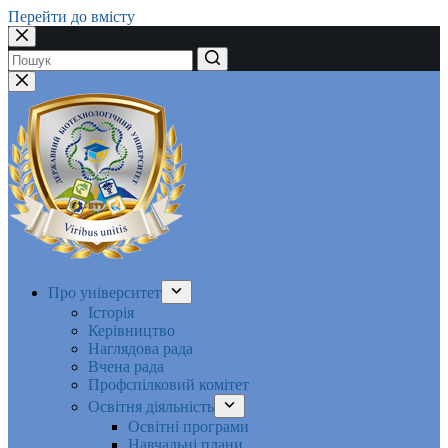
Перейти до вмісту
Немає
результатів
Про університет
Історія
Керівництво
Наглядова рада
Вчена рада
Профспілковий комітет
Освітня діяльність
Освітні програми
Навчальні плани