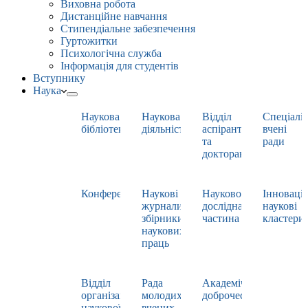
Виховна робота
Дистанційне навчання
Стипендіальне забезпечення
Гуртожитки
Психологічна служба
Інформація для студентів
Вступнику
Наука
Наукова
Наукова
Відділ
Спеціаліз
бібліотека
діяльність
аспірантури
вчені
та
ради
докторантури
Конференції
Наукові
Науково-
Інноваці
журнали,
дослідна
наукові
збірники
частина
кластери
наукових
праць
Відділ
Рада
Академічна
організації
молодих
доброчесність
наукової
вчених