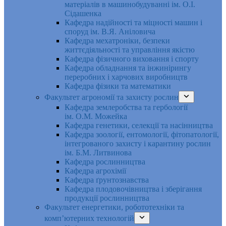
матеріалів в машинобудуванні ім. О.І.
Сідашенка
Кафедра надійності та міцності машин і
споруд ім. В.Я. Аніловича
Кафедра мехатроніки, безпеки
життєдіяльності та управління якістю
Кафедра фізичного виховання і спорту
Кафедра обладнання та інжинірингу
переробних і харчових виробництв
Кафедра фізики та математики
Факультет агрономії та захисту рослин
Кафедра землеробства та гербології
ім. О.М. Можейка
Кафедра генетики, селекції та насінництва
Кафедра зоології, ентомології, фітопатології,
інтегрованого захисту і карантину рослин
ім. Б.М. Литвинова
Кафедра рослинництва
Кафедра агрохімії
Кафедра ґрунтознавства
Кафедра плодовочівництва і зберігання
продукції рослинництва
Факультет енергетики, робототехніки та
комп’ютерних технологій