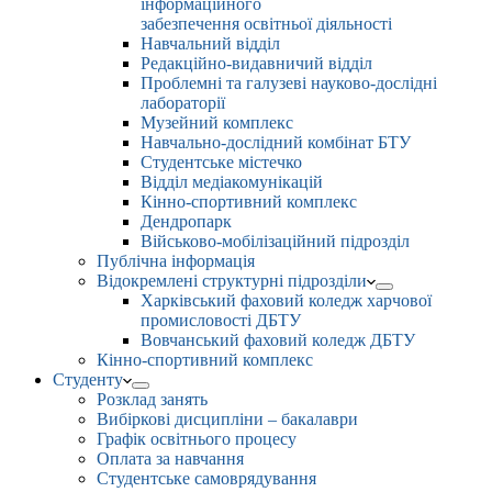
інформаційного
забезпечення освітньої діяльності
Навчальний відділ
Редакційно-видавничий відділ
Проблемні та галузеві науково-дослідні
лабораторії
Музейний комплекс
Навчально-дослідний комбінат БТУ
Студентське містечко
Відділ медіакомунікацій
Кінно-спортивний комплекс
Дендропарк
Військово-мобілізаційний підрозділ
Публічна інформація
Відокремлені структурні підрозділи
Харківський фаховий коледж харчової
промисловості ДБТУ
Вовчанський фаховий коледж ДБТУ
Кінно-спортивний комплекс
Студенту
Розклад занять
Вибіркові дисципліни – бакалаври
Графік освітнього процесу
Оплата за навчання
Студентське самоврядування