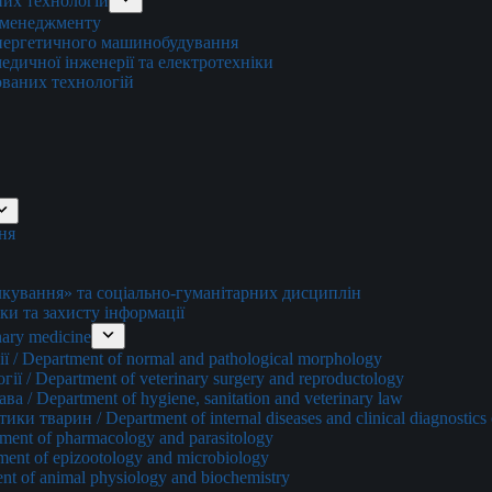
них технологій
о менеджменту
енергетичного машинобудування
едичної інженерії та електротехніки
ованих технологій
ня
ування» та соціально-гуманітарних дисциплін
ки та захисту інформації
ary medicine
 / Department of normal and pathological morphology
ї / Department of veterinary surgery and reproductology
а / Department of hygiene, sanitation and veterinary law
и тварин / Department of internal diseases and clinical diagnostics 
ment of pharmacology and parasitology
ment of epizootology and microbiology
nt of animal physiology and biochemistry