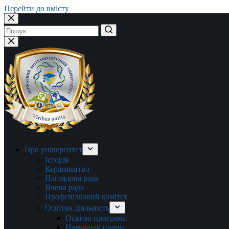
Перейти до вмісту
Немає
результатів
Про університет
Історія
Керівництво
Наглядова рада
Вчена рада
Профспілковий комітет
Освітня діяльність
Освітні програми
Навчальні плани