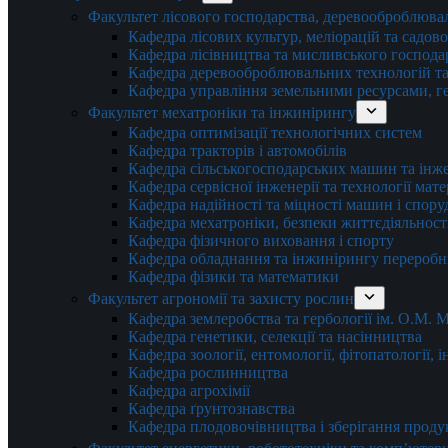
Факультет лісового господарства, деревооброблюва
Кафедра лісових культур, меліорацій та садов
Кафедра лісівництва та мисливського господа
Кафедра деревооброблювальних технологій та
Кафедра управління земельними ресурсами, гео
Факультет мехатроніки та інжинірингу
Кафедра оптимізації технологічних систем
Кафедра тракторів і автомобілів
Кафедра сільськогосподарських машин та інж
Кафедра cервісної інженерії та технології мат
Кафедра надійності та міцності машин і спору
Кафедра мехатроніки, безпеки життєдіяльності
Кафедра фізичного виховання і спорту
Кафедра обладнання та інжинірингу переробн
Кафедра фізики та математики
Факультет агрономії та захисту рослин
Кафедра землеробства та гербології ім. О.М.
Кафедра генетики, селекції та насінництва
Кафедра зоології, ентомології, фітопатології,
Кафедра рослинництва
Кафедра агрохімії
Кафедра ґрунтознавства
Кафедра плодовочівництва і зберігання проду