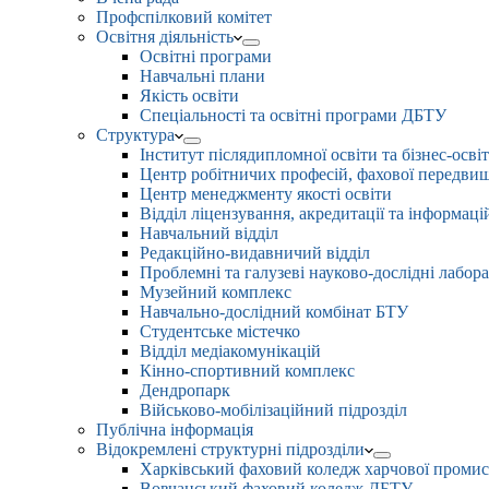
Профспілковий комітет
Освітня діяльність
Освітні програми
Навчальні плани
Якість освіти
Спеціальності та освітні програми ДБТУ
Структура
Інститут післядипломної освіти та бізнес-осві
Центр робітничих професій, фахової передвищо
Центр менеджменту якості освіти
Відділ ліцензування, акредитації та інформаці
Навчальний відділ
Редакційно-видавничий відділ
Проблемні та галузеві науково-дослідні лабора
Музейний комплекс
Навчально-дослідний комбінат БТУ
Студентське містечко
Відділ медіакомунікацій
Кінно-спортивний комплекс
Дендропарк
Військово-мобілізаційний підрозділ
Публічна інформація
Відокремлені структурні підрозділи
Харківський фаховий коледж харчової проми
Вовчанський фаховий коледж ДБТУ