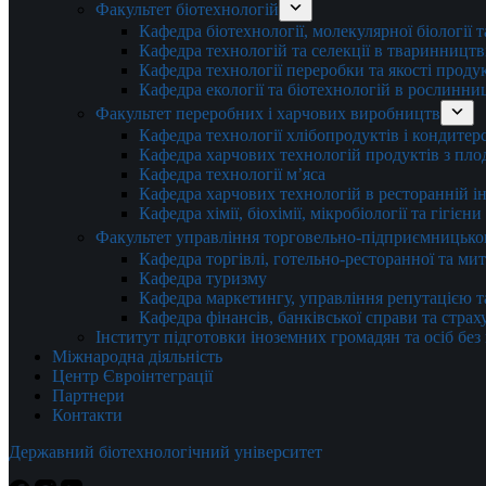
Факультет біотехнологій
Кафедра біотехнології, молекулярної біології 
Кафедра технологій та селекції в тваринництв
Кафедра технології переробки та якості проду
Кафедра екології та біотехнологій в рослинни
Факультет переробних і харчових виробництв
Кафедра технології хлібопродуктів і кондитер
Кафедра харчових технологій продуктів з плод
Кафедра технології м’яса
Кафедра харчових технологій в ресторанній ін
Кафедра хімії, біохімії, мікробіології та гігієн
Факультет управління торговельно-підприємницько
Кафедра торгівлі, готельно-ресторанної та ми
Кафедра туризму
Кафедра маркетингу, управління репутацією т
Кафедра фінансів, банківської справи та стра
Інститут підготовки іноземних громадян та осіб без
Міжнародна діяльність
Центр Євроінтеграції
Партнери
Контакти
Державний біотехнологічний університет