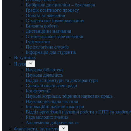
Вибіркові дисципліни – бакалаври
Графік освітнього процесу
Оплата за навчання
Студентське самоврядування
Виховна робота
Дистанційне навчання
Стипендіальне забезпечення
Гуртожитки
Психологічна служба
Інформація для студентів
Вступнику
Наука
Наукова бібліотека
Наукова діяльність
Відділ аспірантури та докторантури
Спеціалізовані вчені ради
Конференції
Наукові журнали, збірники наукових праць
Науково-дослідна частина
Інноваційні наукові кластери
Відділ організації наукової роботи з НПП та здобув
Рада молодих вчених
Академічна доброчесність
Факультети, інститути