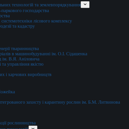
льних технологій та землевпорядкування
о-паркового господарства
рства
 системотехніки лісового комплексу
дезії та кадастру
енерії тваринництва
еріалів в машинобудуванні ім. О.І. Сідашенка
д ім. В.Я. Аніловича
 та управління якістю
их і харчових виробництв
 Можейка
 інтегрованого захисту і карантину рослин ім. Б.М. Литвинова
кції рослинництва