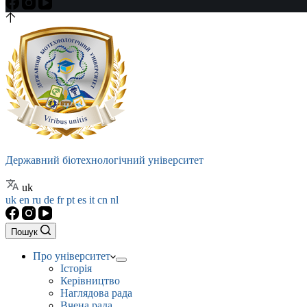
Державний біотехнологічний університет
uk
uk
en
ru
de
fr
pt
es
it
cn
nl
Пошук
Про університет
Історія
Керівництво
Наглядова рада
Вчена рада