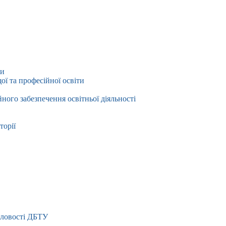
ти
ї та професійної освіти
йного забезпечення освітньої діяльності
торії
словості ДБТУ