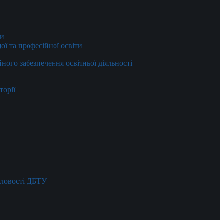
ти
ї та професійної освіти
йного забезпечення освітньої діяльності
торії
словості ДБТУ