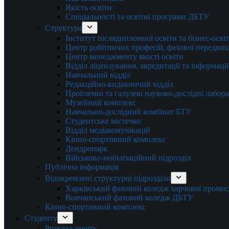
Якість освіти
Спеціальності та освітні програми ДБТУ
Структура
Інститут післядипломної освіти та бізнес-осві
Центр робітничих професій, фахової передвищо
Центр менеджменту якості освіти
Відділ ліцензування, акредитації та інформаці
Навчальний відділ
Редакційно-видавничий відділ
Проблемні та галузеві науково-дослідні лабора
Музейний комплекс
Навчально-дослідний комбінат БТУ
Студентське містечко
Відділ медіакомунікацій
Кінно-спортивний комплекс
Дендропарк
Військово-мобілізаційний підрозділ
Публічна інформація
Відокремлені структурні підрозділи
Харківський фаховий коледж харчової проми
Вовчанський фаховий коледж ДБТУ
Кінно-спортивний комплекс
Студенту
Розклад занять