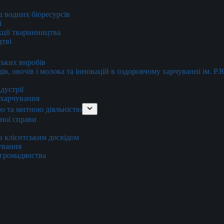
та водних біоресурсів
і
кції тваринництва
цтві
ських виробів
ів, овочів і молока та інновацій в оздоровчому харчуванні ім. Р
дустрії
и харчування
ю та митною діяльністю
тної справи
а клієнтським досвідом
хування
 громадянства