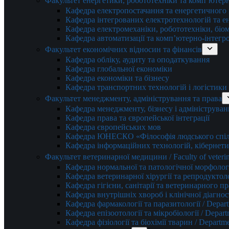
Факультет енергетики, робототехніки та комп’ютер
Кафедра електропостачання та енергетичног
Кафедра інтегрованих електротехнологій та 
Кафедра електромеханіки, робототехніки, біом
Кафедра автоматизації та комп’ютерно-інтегр
Факультет економічних відносин та фінансів
Кафедра обліку, аудиту та оподаткування
Кафедра глобальної економіки
Кафедра економіки та бізнесу
Кафедра транспортних технологій і логістики
Факультет менеджменту, адміністрування та права
Кафедра менеджменту, бізнесу і адмініструван
Кафедра права та європейської інтеграції
Кафедра європейських мов
Кафедра ЮНЕСКО «Філософія людського спілк
Кафедра інформаційних технологій, кібернети
Факультет ветеринарної медицини / Faculty of veterin
Кафедра нормальної та патологічної морфології
Кафедра ветеринарної хірургії та репродуктологі
Кафедра гігієни, санітарії та ветеринарного прав
Кафедра внутрішніх хвороб і клінічної діагностик
Кафедра фармакології та паразитології / Depart
Кафедра епізоотології та мікробіології / Depart
Кафедра фізіології та біохімії тварин / Departme