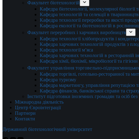
Факультет біотехнологій
Кафедра біотехнології, молекулярної біології 
Кафедра технологій та селекції в тваринництв
Кафедра технології переробки та якості проду
Кафедра екології та біотехнологій в рослинни
Факультет переробних і харчових виробництв
Кафедра технології хлібопродуктів і кондитер
Кафедра харчових технологій продуктів з плод
Кафедра технології м’яса
Кафедра харчових технологій в ресторанній ін
Кафедра хімії, біохімії, мікробіології та гігієн
Факультет управління торговельно-підприємницько
Кафедра торгівлі, готельно-ресторанної та ми
Кафедра туризму
Кафедра маркетингу, управління репутацією т
Кафедра фінансів, банківської справи та стра
Інститут підготовки іноземних громадян та осіб без
Міжнародна діяльність
Центр Євроінтеграції
Партнери
Контакти
Державний біотехнологічний університет