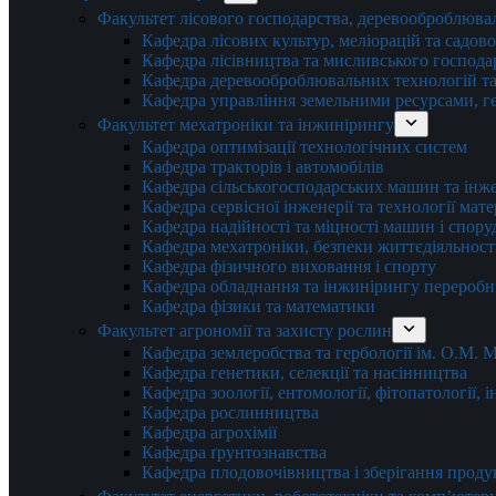
Факультет лісового господарства, деревооброблюва
Кафедра лісових культур, меліорацій та садов
Кафедра лісівництва та мисливського господа
Кафедра деревооброблювальних технологій та
Кафедра управління земельними ресурсами, гео
Факультет мехатроніки та інжинірингу
Кафедра оптимізації технологічних систем
Кафедра тракторів і автомобілів
Кафедра сільськогосподарських машин та інж
Кафедра cервісної інженерії та технології мат
Кафедра надійності та міцності машин і спору
Кафедра мехатроніки, безпеки життєдіяльності
Кафедра фізичного виховання і спорту
Кафедра обладнання та інжинірингу переробн
Кафедра фізики та математики
Факультет агрономії та захисту рослин
Кафедра землеробства та гербології ім. О.М.
Кафедра генетики, селекції та насінництва
Кафедра зоології, ентомології, фітопатології,
Кафедра рослинництва
Кафедра агрохімії
Кафедра ґрунтознавства
Кафедра плодовочівництва і зберігання проду