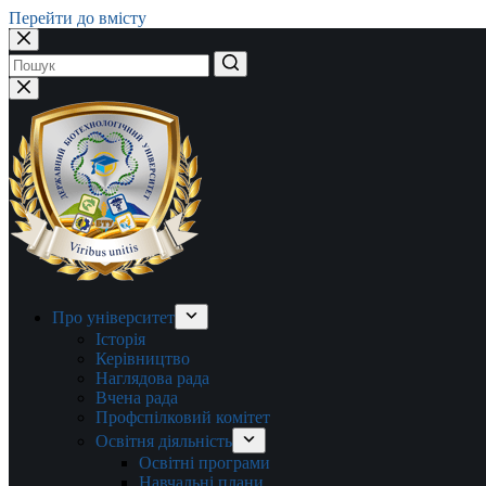
Перейти до вмісту
Немає
результатів
Про університет
Історія
Керівництво
Наглядова рада
Вчена рада
Профспілковий комітет
Освітня діяльність
Освітні програми
Навчальні плани