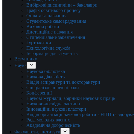
Вибіркові дисципліни – бакалаври
Графік освітнього процесу
Оплата за навчання
Студентське самоврядування
Виховна робота
Дистанційне навчання
Стипендіальне забезпечення
Гуртожитки
Психологічна служба
Інформація для студентів
Вступнику
Наука
Наукова бібліотека
Наукова діяльність
Відділ аспірантури та докторантури
Спеціалізовані вчені ради
Конференції
Наукові журнали, збірники наукових праць
Науково-дослідна частина
Інноваційні наукові кластери
Відділ організації наукової роботи з НПП та здобув
Рада молодих вчених
Академічна доброчесність
Факультети, інститути