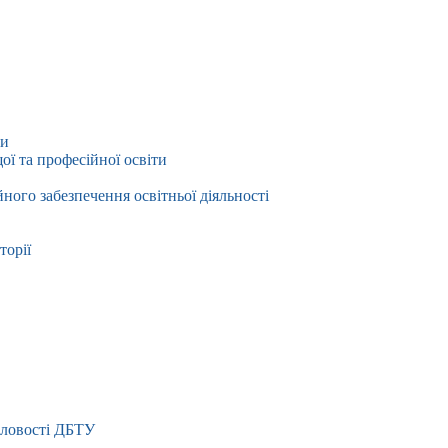
ти
ї та професійної освіти
йного забезпечення освітньої діяльності
торії
словості ДБТУ