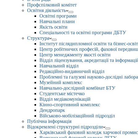
Профспілковий комітет
Освітня діяльність
Освітні програми
Навчальні плани
Якість освіти
Спеціальності та освітні програми ДБТУ
Структура
Інститут післядипломної освіти та бізнес-осві
Центр робітничих професій, фахової передвищо
Центр менеджменту якості освіти
Відділ ліцензування, акредитації та інформаці
Навчальний відділ
Редакційно-видавничий відділ
Проблемні та галузеві науково-дослідні лабора
Музейний комплекс
Навчально-дослідний комбінат БТУ
Студентське містечко
Відділ медіакомунікацій
Кінно-спортивний комплекс
Дендропарк
Військово-мобілізаційний підрозділ
Публічна інформація
Відокремлені структурні підрозділи
Харківський фаховий коледж харчової проми
Вовчанський фаховий коледж ДБТУ