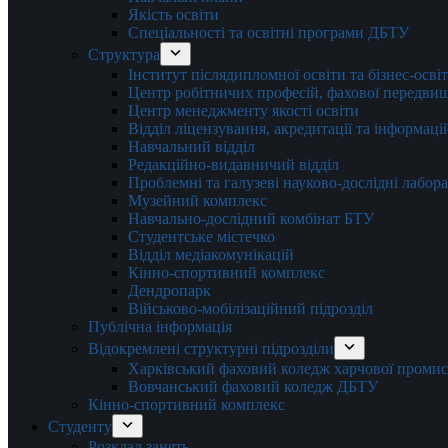
Якість освіти
Спеціальності та освітні програми ДБТУ
Структура
Інститут післядипломної освіти та бізнес-осві
Центр робітничих професій, фахової передвищо
Центр менеджменту якості освіти
Відділ ліцензування, акредитації та інформаці
Навчальний відділ
Редакційно-видавничий відділ
Проблемні та галузеві науково-дослідні лабора
Музейний комплекс
Навчально-дослідний комбінат БТУ
Студентське містечко
Відділ медіакомунікацій
Кінно-спортивний комплекс
Дендропарк
Військово-мобілізаційний підрозділ
Публічна інформація
Відокремлені структурні підрозділи
Харківський фаховий коледж харчової проми
Вовчанський фаховий коледж ДБТУ
Кінно-спортивний комплекс
Студенту
Розклад занять