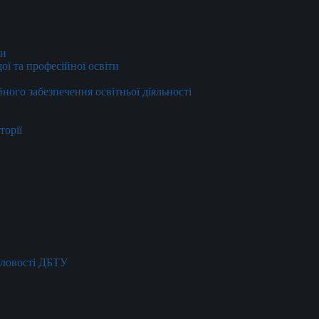
ти
ї та професійної освіти
йного забезпечення освітньої діяльності
торії
словості ДБТУ