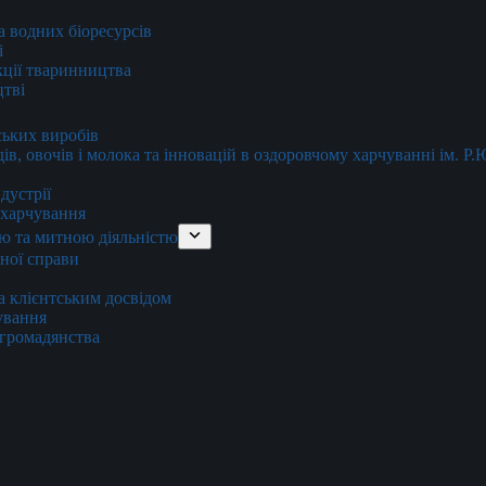
та водних біоресурсів
і
кції тваринництва
цтві
ських виробів
ів, овочів і молока та інновацій в оздоровчому харчуванні ім. Р
дустрії
и харчування
ю та митною діяльністю
тної справи
а клієнтським досвідом
хування
 громадянства