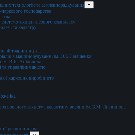
льних технологій та землевпорядкування
о-паркового господарства
рства
 системотехніки лісового комплексу
дезії та кадастру
енерії тваринництва
еріалів в машинобудуванні ім. О.І. Сідашенка
д ім. В.Я. Аніловича
 та управління якістю
их і харчових виробництв
 Можейка
 інтегрованого захисту і карантину рослин ім. Б.М. Литвинова
кції рослинництва