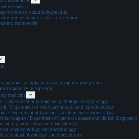
них технологій
о менеджменту
енергетичного машинобудування
едичної інженерії та електротехніки
ованих технологій
ня
ування» та соціально-гуманітарних дисциплін
ки та захисту інформації
ary medicine
 / Department of normal and pathological morphology
ї / Department of veterinary surgery and reproductology
а / Department of hygiene, sanitation and veterinary law
и тварин / Department of internal diseases and clinical diagnostics 
ment of pharmacology and parasitology
ment of epizootology and microbiology
nt of animal physiology and biochemistry