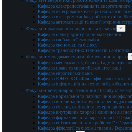
Факультет енергетики, робототехніки та комп’ютер
Кафедра електропостачання та енергетичног
Кафедра інтегрованих електротехнологій та 
Кафедра електромеханіки, робототехніки, біом
Кафедра автоматизації та комп’ютерно-інтегр
Факультет економічних відносин та фінансів
Кафедра обліку, аудиту та оподаткування
Кафедра глобальної економіки
Кафедра економіки та бізнесу
Кафедра транспортних технологій і логістики
Факультет менеджменту, адміністрування та права
Кафедра менеджменту, бізнесу і адмініструван
Кафедра права та європейської інтеграції
Кафедра європейських мов
Кафедра ЮНЕСКО «Філософія людського спілк
Кафедра інформаційних технологій, кібернети
Факультет ветеринарної медицини / Faculty of veterin
Кафедра нормальної та патологічної морфології
Кафедра ветеринарної хірургії та репродуктологі
Кафедра гігієни, санітарії та ветеринарного прав
Кафедра внутрішніх хвороб і клінічної діагностик
Кафедра фармакології та паразитології / Depart
Кафедра епізоотології та мікробіології / Depart
Кафедра фізіології та біохімії тварин / Departme