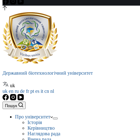
Державний біотехнологічний університет
uk
uk
en
ru
de
fr
pt
es
it
cn
nl
Пошук
Про університет
Історія
Керівництво
Наглядова рада
Вчена рада