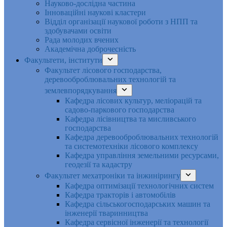
Науково-дослідна частина
Інноваційні наукові кластери
Відділ організації наукової роботи з НПП та
здобувачами освіти
Рада молодих вчених
Академічна доброчесність
Факультети, інститути
Факультет лісового господарства,
деревооброблювальних технологій та
землевпорядкування
Кафедра лісових культур, меліорацій та
садово-паркового господарства
Кафедра лісівництва та мисливського
господарства
Кафедра деревооброблювальних технологій
та системотехніки лісового комплексу
Кафедра управління земельними ресурсами,
геодезії та кадастру
Факультет мехатроніки та інжинірингу
Кафедра оптимізації технологічних систем
Кафедра тракторів і автомобілів
Кафедра сільськогосподарських машин та
інженерії тваринництва
Кафедра cервісної інженерії та технології