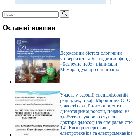
Немає
результатів
Останні новини
Державний біотехнологічний
університет та Благодійний фонд
«Безпечне небо» підписали
Меморандум про співпрацю
Участь у разовій спеціалізованій
раді д.т.н., проф. Мірошника О. О.
у якості офіційного опонента
дисертаційної роботи, поданої на
здобуття наукового ступеня
доктора філософії за спеціальністю
141 Електроенергетика,
електротехніка та електромеханіка