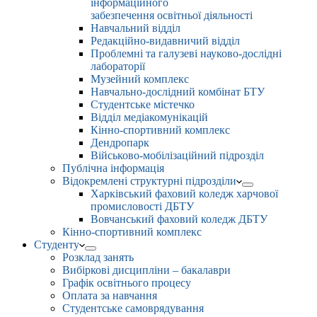
інформаційного
забезпечення освітньої діяльності
Навчальний відділ
Редакційно-видавничий відділ
Проблемні та галузеві науково-дослідні
лабораторії
Музейний комплекс
Навчально-дослідний комбінат БТУ
Студентське містечко
Відділ медіакомунікацій
Кінно-спортивний комплекс
Дендропарк
Військово-мобілізаційний підрозділ
Публічна інформація
Відокремлені структурні підрозділи
Харківський фаховий коледж харчової
промисловості ДБТУ
Вовчанський фаховий коледж ДБТУ
Кінно-спортивний комплекс
Студенту
Розклад занять
Вибіркові дисципліни – бакалаври
Графік освітнього процесу
Оплата за навчання
Студентське самоврядування