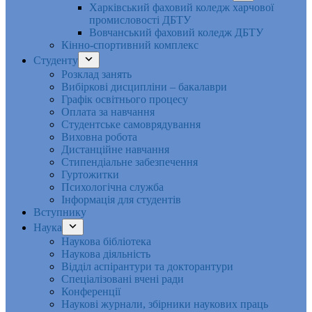
Харківський фаховий коледж харчової
промисловості ДБТУ
Вовчанський фаховий коледж ДБТУ
Кінно-спортивний комплекс
Студенту
Розклад занять
Вибіркові дисципліни – бакалаври
Графік освітнього процесу
Оплата за навчання
Студентське самоврядування
Виховна робота
Дистанційне навчання
Стипендіальне забезпечення
Гуртожитки
Психологічна служба
Інформація для студентів
Вступнику
Наука
Наукова бібліотека
Наукова діяльність
Відділ аспірантури та докторантури
Спеціалізовані вчені ради
Конференції
Наукові журнали, збірники наукових праць