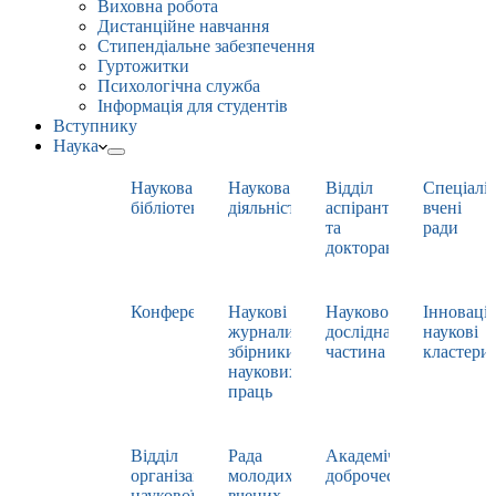
Виховна робота
Дистанційне навчання
Стипендіальне забезпечення
Гуртожитки
Психологічна служба
Інформація для студентів
Вступнику
Наука
Наукова
Наукова
Відділ
Спеціаліз
бібліотека
діяльність
аспірантури
вчені
та
ради
докторантури
Конференції
Наукові
Науково-
Інноваці
журнали,
дослідна
наукові
збірники
частина
кластери
наукових
праць
Відділ
Рада
Академічна
організації
молодих
доброчесність
наукової
вчених