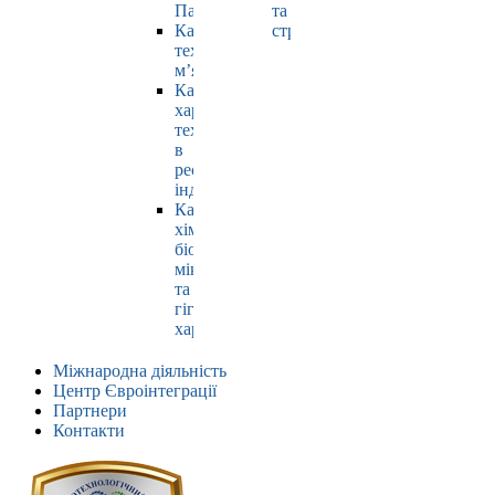
Павлюк
та
Кафедра
страхування
технології
м’яса
Кафедра
харчових
технологій
в
ресторанній
індустрії
Кафедра
хімії,
біохімії,
мікробіології
та
гігієни
харчування
Міжнародна діяльність
Центр Євроінтеграції
Партнери
Контакти