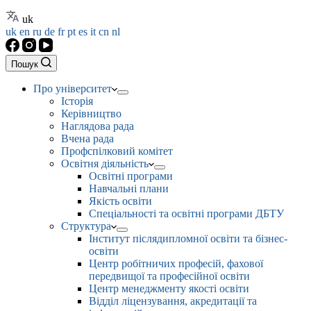
uk
uk
en
ru
de
fr
pt
es
it
cn
nl
Пошук
Про університет
Історія
Керівництво
Наглядова рада
Вчена рада
Профспілковий комітет
Освітня діяльність
Освітні програми
Навчальні плани
Якість освіти
Спеціальності та освітні програми ДБТУ
Структура
Інститут післядипломної освіти та бізнес-
освіти
Центр робітничих професій, фахової
передвищої та професійної освіти
Центр менеджменту якості освіти
Відділ ліцензування, акредитації та