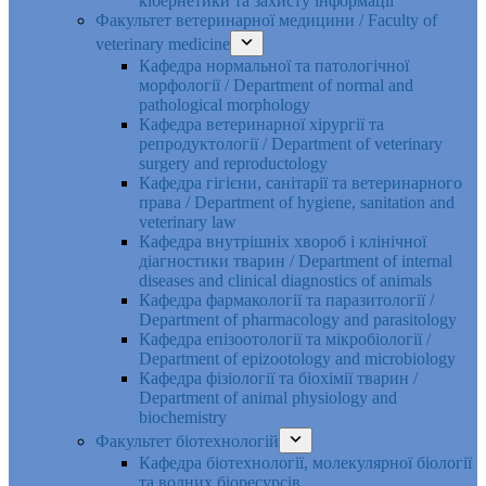
кібернетики та захисту інформації
Факультет ветеринарної медицини / Faculty of
veterinary medicine
Кафедра нормальної та патологічної
морфології / Department of normal and
pathological morphology
Кафедра ветеринарної хірургії та
репродуктології / Department of veterinary
surgery and reproductology
Кафедра гігієни, санітарії та ветеринарного
права / Department of hygiene, sanitation and
veterinary law
Кафедра внутрішніх хвороб і клінічної
діагностики тварин / Department of internal
diseases and clinical diagnostics of animals
Кафедра фармакології та паразитології /
Department of pharmacology and parasitology
Кафедра епізоотології та мікробіології /
Department of epizootology and microbiology
Кафедра фізіології та біохімії тварин /
Department of animal physiology and
biochemistry
Факультет біотехнологій
Кафедра біотехнології, молекулярної біології
та водних біоресурсів