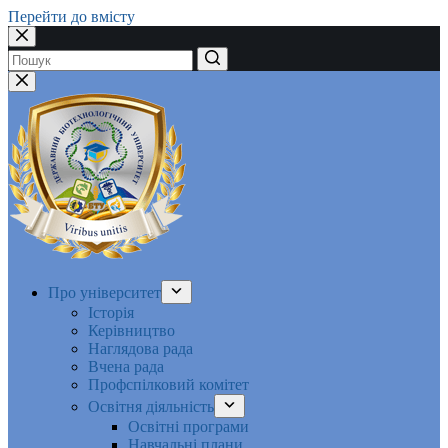
Перейти до вмісту
Немає
результатів
Про університет
Історія
Керівництво
Наглядова рада
Вчена рада
Профспілковий комітет
Освітня діяльність
Освітні програми
Навчальні плани