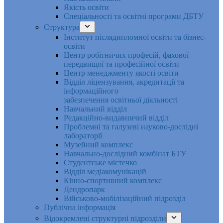
Якість освіти
Спеціальності та освітні програми ДБТУ
Структура
Інститут післядипломної освіти та бізнес-
освіти
Центр робітничих професій, фахової
передвищої та професійної освіти
Центр менеджменту якості освіти
Відділ ліцензування, акредитації та
інформаційного
забезпечення освітньої діяльності
Навчальний відділ
Редакційно-видавничий відділ
Проблемні та галузеві науково-дослідні
лабораторії
Музейний комплекс
Навчально-дослідний комбінат БТУ
Студентське містечко
Відділ медіакомунікацій
Кінно-спортивний комплекс
Дендропарк
Військово-мобілізаційний підрозділ
Публічна інформація
Відокремлені структурні підрозділи