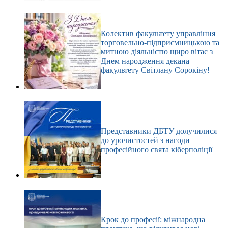
Колектив факультету управління
торговельно-підприємницькою та
митною діяльністю щиро вітає з
Днем народження декана
факультету Світлану Сорокіну!
Представники ДБТУ долучилися
до урочистостей з нагоди
професійного свята кіберполіції
Крок до професії: міжнародна