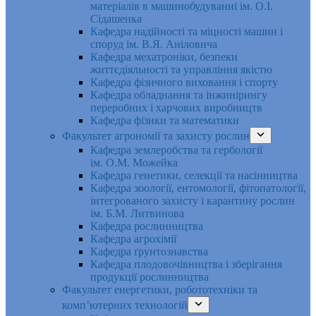
матеріалів в машинобудуванні ім. О.І.
Сідашенка
Кафедра надійності та міцності машин і
споруд ім. В.Я. Аніловича
Кафедра мехатроніки, безпеки
життєдіяльності та управління якістю
Кафедра фізичного виховання і спорту
Кафедра обладнання та інжинірингу
переробних і харчових виробництв
Кафедра фізики та математики
Факультет агрономії та захисту рослин
Кафедра землеробства та гербології
ім. О.М. Можейка
Кафедра генетики, селекції та насінництва
Кафедра зоології, ентомології, фітопатології,
інтегрованого захисту і карантину рослин
ім. Б.М. Литвинова
Кафедра рослинництва
Кафедра агрохімії
Кафедра ґрунтознавства
Кафедра плодовочівництва і зберігання
продукції рослинництва
Факультет енергетики, робототехніки та
комп’ютерних технологій