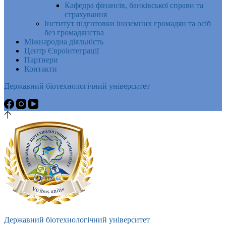
Кафедра фінансів, банківської справи та
страхування
Інститут підготовки іноземних громадян та осіб
без громадянства
Міжнародна діяльність
Центр Євроінтеграції
Партнери
Контакти
Державний біотехнологічний університет
Державний біотехнологічний університет