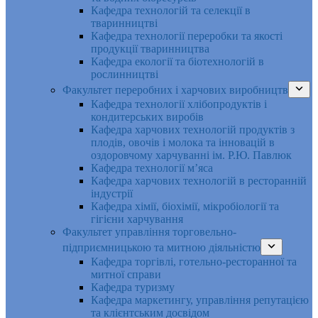
Кафедра технологій та селекції в
тваринництві
Кафедра технології переробки та якості
продукції тваринництва
Кафедра екології та біотехнологій в
рослинництві
Факультет переробних і харчових виробництв
Кафедра технології хлібопродуктів і
кондитерських виробів
Кафедра харчових технологій продуктів з
плодів, овочів і молока та інновацій в
оздоровчому харчуванні ім. Р.Ю. Павлюк
Кафедра технології м’яса
Кафедра харчових технологій в ресторанній
індустрії
Кафедра хімії, біохімії, мікробіології та
гігієни харчування
Факультет управління торговельно-
підприємницькою та митною діяльністю
Кафедра торгівлі, готельно-ресторанної та
митної справи
Кафедра туризму
Кафедра маркетингу, управління репутацією
та клієнтським досвідом