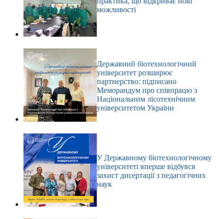
практика, що відкриває нові
можливості
Державний біотехнологічний
університет розширює
партнерство: підписано
Меморандум про співпрацю з
Національним лісотехнічним
університетом України
У Державному біотехнологічному
університеті вперше відбувся
захист дисертації з педагогічних
наук