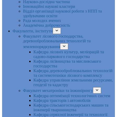
Науково-дослідна частина
Інноваційні наукові кластери
Відділ організації наукової роботи з НПП та
здобувачами освіти
Рада молодих вчених
Академічна доброчесність
Факультети, інститути
Факультет лісового господарства,
деревооброблювальних технологій та
землевпорядкування
Кафедра лісових культур, меліорацій та
садово-паркового господарства
Кафедра лісівництва та мисливського
господарства
Кафедра деревооброблювальних технологій
та системотехніки лісового комплексу
Кафедра управління земельними ресурсами,
геодезії та кадастру
Факультет мехатроніки та інжинірингу
Кафедра оптимізації технологічних систем
Кафедра тракторів і автомобілів
Кафедра сільськогосподарських машин та
інженерії тваринництва
Кафедра cервісної інженерії та технології