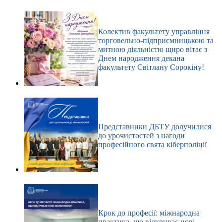
Колектив факультету управління
торговельно-підприємницькою та
митною діяльністю щиро вітає з
Днем народження декана
факультету Світлану Сорокіну!
Представники ДБТУ долучилися
до урочистостей з нагоди
професійного свята кіберполіції
Крок до професії: міжнародна
практика, що відкриває нові