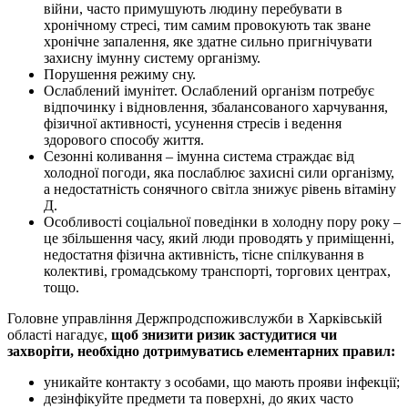
війни, часто примушують людину перебувати в
хронічному стресі, тим самим провокують так зване
хронічне запалення, яке здатне сильно пригнічувати
захисну імунну систему організму.
Порушення режиму сну.
Ослаблений імунітет. Ослаблений організм потребує
відпочинку і відновлення, збалансованого харчування,
фізичної активності, усунення стресів і ведення
здорового способу життя.
Сезонні коливання – імунна система страждає від
холодної погоди, яка послаблює захисні сили організму,
а недостатність сонячного світла знижує рівень вітаміну
Д.
Особливості соціальної поведінки в холодну пору року –
це збільшення часу, який люди проводять у приміщенні,
недостатня фізична активність, тісне спілкування в
колективі, громадському транспорті, торгових центрах,
тощо.
Головне управління Держпродспоживслужби в Харківській
області нагадує,
щоб знизити ризик застудитися чи
захворіти, необхідно дотримуватись елементарних правил:
уникайте контакту з особами, що мають прояви інфекції;
дезінфікуйте предмети та поверхні, до яких часто