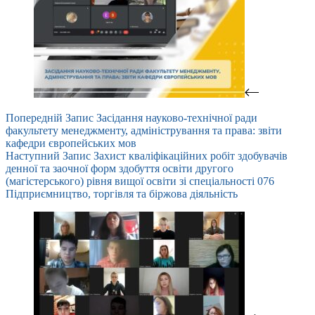
Попередній
Запис
Засідання науково-технічної ради
факультету менеджменту, адміністрування та права: звіти
кафедри європейських мов
Наступний
Запис
Захист кваліфікаційних робіт здобувачів
денної та заочної форм здобуття освіти другого
(магістерського) рівня вищої освіти зі спеціальності 076
Підприємництво, торгівля та біржова діяльність