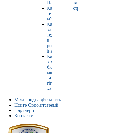
Павлюк
та
Кафедра
страхування
технології
м’яса
Кафедра
харчових
технологій
в
ресторанній
індустрії
Кафедра
хімії,
біохімії,
мікробіології
та
гігієни
харчування
Міжнародна діяльність
Центр Євроінтеграції
Партнери
Контакти