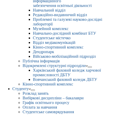
інформаційного
забезпечення освітньої діяльності
Навчальний відділ
Редакційно-видавничий відділ
Проблемні та галузеві науково-дослідні
лабораторії
Музейний комплекс
Навчально-дослідний комбінат БТУ
Студентське містечко
Відділ медіакомунікацій
Кінно-спортивний комплекс
Дендропарк
Військово-мобілізаційний підрозділ
Публічна інформація
Відокремлені структурні підрозділи
Харківський фаховий коледж харчової
промисловості ДБТУ
Вовчанський фаховий коледж ДБТУ
Кінно-спортивний комплекс
Студенту
Розклад занять
Вибіркові дисципліни – бакалаври
Графік освітнього процесу
Оплата за навчання
Студентське самоврядування