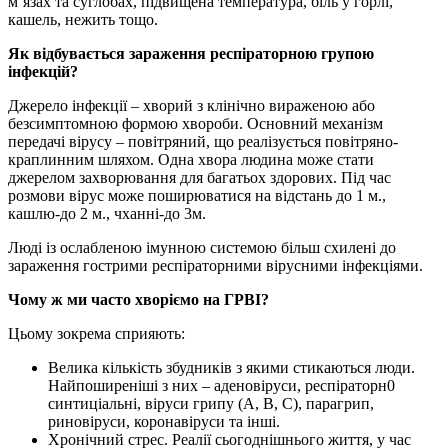
м’язах та суглобах, підвищена температура, біль у горлі,
кашель, нежить тощо.
Як відбувається зараження респіраторною групою
інфекцій?
Джерело інфекції – хворий з клінічно вираженою або
безсимптомною формою хвороби. Основний механізм
передачі вірусу – повітряний, що реалізується повітряно-
краплинним шляхом. Одна хвора людина може стати
джерелом захворювання для багатьох здорових. Під час
розмови вірус може поширюватися на відстань до 1 м.,
кашлю-до 2 м., чханні-до 3м.
Люді із ослабленою імунною системою більш схилені до
зараження гострими респіраторними вірусними інфекціями.
Чому ж ми часто хворіємо на ГРВІ?
Цьому зокрема сприяють:
Велика кількість збудників з якими стикаються люди.
Найпоширеніші з них – аденовіруси, респіраторн0
синтиціальні, віруси грипу (А, В, С), парагрип,
риновіруси, коронавіруси та інші.
Хронічний стрес. Реалії сьогоднішнього життя, у час