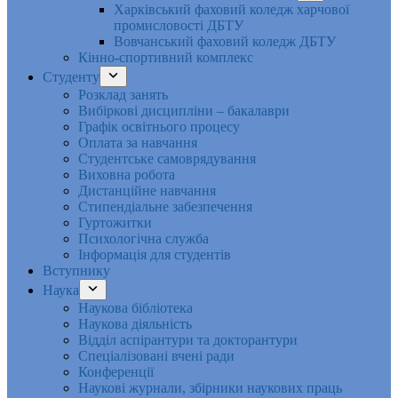
Харківський фаховий коледж харчової
промисловості ДБТУ
Вовчанський фаховий коледж ДБТУ
Кінно-спортивний комплекс
Студенту
Розклад занять
Вибіркові дисципліни – бакалаври
Графік освітнього процесу
Оплата за навчання
Студентське самоврядування
Виховна робота
Дистанційне навчання
Стипендіальне забезпечення
Гуртожитки
Психологічна служба
Інформація для студентів
Вступнику
Наука
Наукова бібліотека
Наукова діяльність
Відділ аспірантури та докторантури
Спеціалізовані вчені ради
Конференції
Наукові журнали, збірники наукових праць