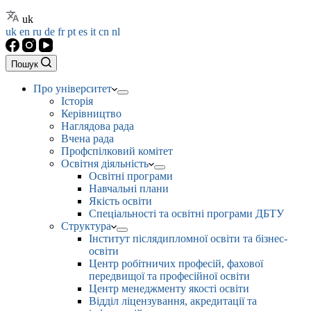
uk
uk
en
ru
de
fr
pt
es
it
cn
nl
Пошук
Про університет
Історія
Керівництво
Наглядова рада
Вчена рада
Профспілковий комітет
Освітня діяльність
Освітні програми
Навчальні плани
Якість освіти
Спеціальності та освітні програми ДБТУ
Структура
Інститут післядипломної освіти та бізнес-
освіти
Центр робітничих професій, фахової
передвищої та професійної освіти
Центр менеджменту якості освіти
Відділ ліцензування, акредитації та