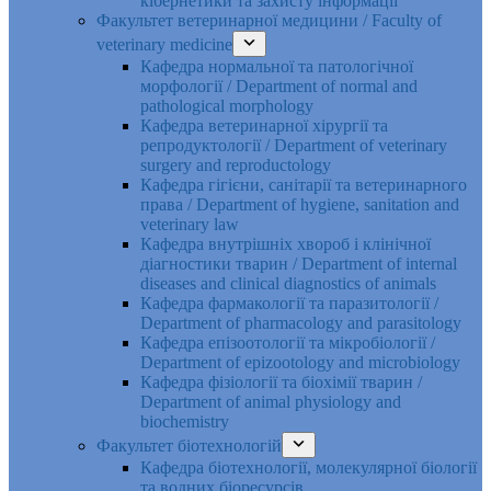
кібернетики та захисту інформації
Факультет ветеринарної медицини / Faculty of
veterinary medicine
Кафедра нормальної та патологічної
морфології / Department of normal and
pathological morphology
Кафедра ветеринарної хірургії та
репродуктології / Department of veterinary
surgery and reproductology
Кафедра гігієни, санітарії та ветеринарного
права / Department of hygiene, sanitation and
veterinary law
Кафедра внутрішніх хвороб і клінічної
діагностики тварин / Department of internal
diseases and clinical diagnostics of animals
Кафедра фармакології та паразитології /
Department of pharmacology and parasitology
Кафедра епізоотології та мікробіології /
Department of epizootology and microbiology
Кафедра фізіології та біохімії тварин /
Department of animal physiology and
biochemistry
Факультет біотехнологій
Кафедра біотехнології, молекулярної біології
та водних біоресурсів