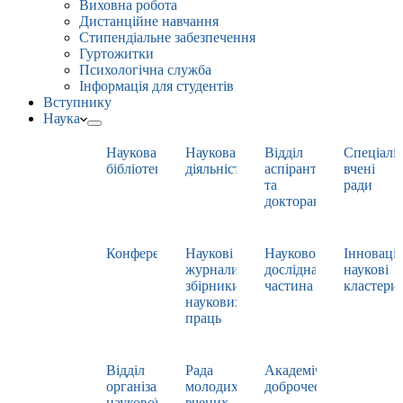
Виховна робота
Дистанційне навчання
Стипендіальне забезпечення
Гуртожитки
Психологічна служба
Інформація для студентів
Вступнику
Наука
Наукова
Наукова
Відділ
Спеціаліз
бібліотека
діяльність
аспірантури
вчені
та
ради
докторантури
Конференції
Наукові
Науково-
Інноваці
журнали,
дослідна
наукові
збірники
частина
кластери
наукових
праць
Відділ
Рада
Академічна
організації
молодих
доброчесність
наукової
вчених