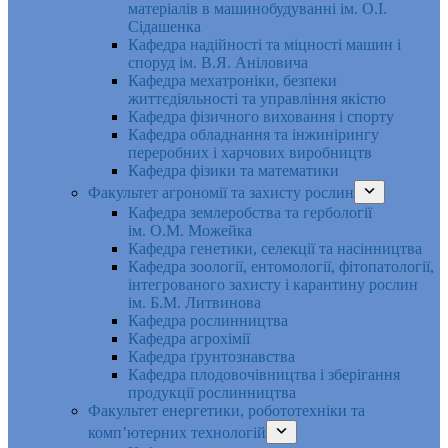
матеріалів в машинобудуванні ім. О.І.
Сідашенка
Кафедра надійності та міцності машин і
споруд ім. В.Я. Аніловича
Кафедра мехатроніки, безпеки
життєдіяльності та управління якістю
Кафедра фізичного виховання і спорту
Кафедра обладнання та інжинірингу
переробних і харчових виробництв
Кафедра фізики та математики
Факультет агрономії та захисту рослин
Кафедра землеробства та гербології
ім. О.М. Можейка
Кафедра генетики, селекції та насінництва
Кафедра зоології, ентомології, фітопатології,
інтегрованого захисту і карантину рослин
ім. Б.М. Литвинова
Кафедра рослинництва
Кафедра агрохімії
Кафедра ґрунтознавства
Кафедра плодовочівництва і зберігання
продукції рослинництва
Факультет енергетики, робототехніки та
комп’ютерних технологій