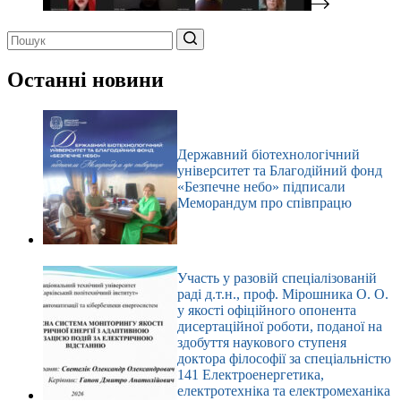
Немає
результатів
Останні новини
Державний біотехнологічний
університет та Благодійний фонд
«Безпечне небо» підписали
Меморандум про співпрацю
Участь у разовій спеціалізованій
раді д.т.н., проф. Мірошника О. О.
у якості офіційного опонента
дисертаційної роботи, поданої на
здобуття наукового ступеня
доктора філософії за спеціальністю
141 Електроенергетика,
електротехніка та електромеханіка