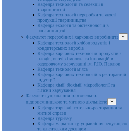
Кафедра технологій та селекції в
тваринництві
Кафедра технології переробки та якості
продукції тваринництва
Кафедра екології та біотехнологій в
рослинництві
Факультет переробних і харчових виробництв
Кафедра технології хлібопродуктів і
кондитерських виробів
Кафедра харчових технологій продуктів з
плодів, овочів і молока та інновацій в
оздоровчому харчуванні ім. Р.Ю. Павлюк
Кафедра технології м’яса
Кафедра харчових технологій в ресторанній
індустрії
Кафедра хімії, біохімії, мікробіології та
гігієни харчування
Факультет управління торговельно-
підприємницькою та митною діяльністю
Кафедра торгівлі, готельно-ресторанної та
митної справи
Кафедра туризму
Кафедра маркетингу, управління репутацією
та клієнтським досвідом