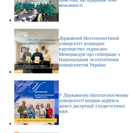
можливості
Державний біотехнологічний
університет розширює
партнерство: підписано
Меморандум про співпрацю з
Національним лісотехнічним
університетом України
У Державному біотехнологічному
університеті вперше відбувся
захист дисертації з педагогічних
наук