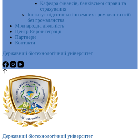
Кафедра фінансів, банківської справи та
страхування
Інститут підготовки іноземних громадян та осіб
без громадянства
Міжнародна діяльність
Центр Євроінтеграції
Партнери
Контакти
Державний біотехнологічний університет
Державний біотехнологічний університет