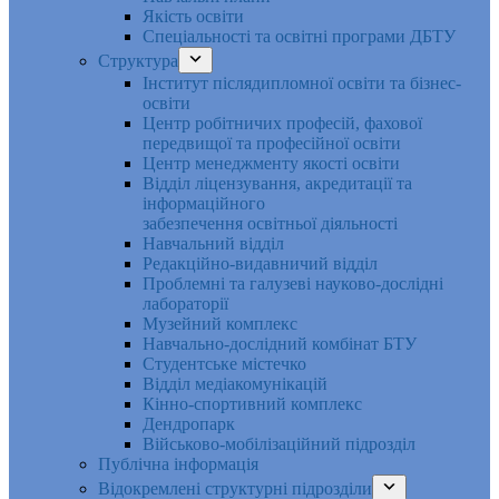
Якість освіти
Спеціальності та освітні програми ДБТУ
Структура
Інститут післядипломної освіти та бізнес-
освіти
Центр робітничих професій, фахової
передвищої та професійної освіти
Центр менеджменту якості освіти
Відділ ліцензування, акредитації та
інформаційного
забезпечення освітньої діяльності
Навчальний відділ
Редакційно-видавничий відділ
Проблемні та галузеві науково-дослідні
лабораторії
Музейний комплекс
Навчально-дослідний комбінат БТУ
Студентське містечко
Відділ медіакомунікацій
Кінно-спортивний комплекс
Дендропарк
Військово-мобілізаційний підрозділ
Публічна інформація
Відокремлені структурні підрозділи