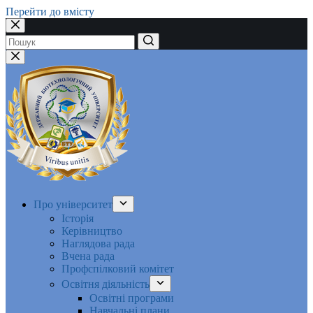
Перейти до вмісту
Немає
результатів
Про університет
Історія
Керівництво
Наглядова рада
Вчена рада
Профспілковий комітет
Освітня діяльність
Освітні програми
Навчальні плани