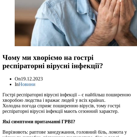
Чому ми хворіємо на гострі
респіраторні вірусні інфекції?
On
19.12.2023
In
Новини
Гострі респіраторні вірусні інфекції – є найбільш поширеною
хворобою людства і вражає людей у всіх країнах.
Холодна погода сприяє поширенню вірусів, тому гострі
респіраторні вірусні інфекції мають сезонний характер.
Які симптоми притаманні ГРВІ?
Вирізняють: раптове занедужання, головний біль, ломота у