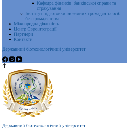
Кафедра фінансів, банківської справи та
страхування
Інститут підготовки іноземних громадян та осіб
без громадянства
Міжнародна діяльність
Центр Євроінтеграції
Партнери
Контакти
Державний біотехнологічний університет
Державний біотехнологічний університет