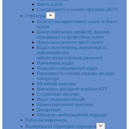
Якість освіти
Спеціальності та освітні програми ДБТУ
Структура
Інститут післядипломної освіти та бізнес-
освіти
Центр робітничих професій, фахової
передвищої та професійної освіти
Центр менеджменту якості освіти
Відділ ліцензування, акредитації та
інформаційного
забезпечення освітньої діяльності
Навчальний відділ
Редакційно-видавничий відділ
Проблемні та галузеві науково-дослідні
лабораторії
Музейний комплекс
Навчально-дослідний комбінат БТУ
Студентське містечко
Відділ медіакомунікацій
Кінно-спортивний комплекс
Дендропарк
Військово-мобілізаційний підрозділ
Публічна інформація
Відокремлені структурні підрозділи