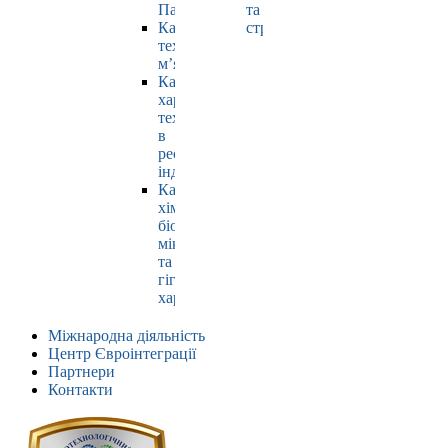
Павлюк
та
Кафедра
страхування
технології
м’яса
Кафедра
харчових
технологій
в
ресторанній
індустрії
Кафедра
хімії,
біохімії,
мікробіології
та
гігієни
харчування
Міжнародна діяльність
Центр Євроінтеграції
Партнери
Контакти