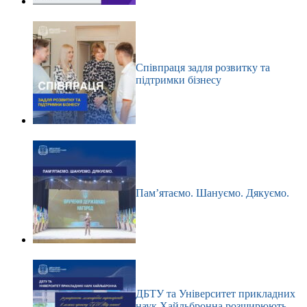
Співпраця задля розвитку та
підтримки бізнесу
Пам’ятаємо. Шануємо. Дякуємо.
ДБТУ та Університет прикладних
наук Хайльбронна розширюють