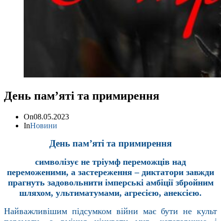
День пам’яті та примирення
On
08.05.2023
In
Новини
День пам’яті та примирення
символізує не тріумф переможців над
переможеними, а застереження – диктатори завжди
прагнуть задовольнити імперські амбіції збройним
шляхом, ультиматумами, агресією, анексією.
Найважливішим підсумком війни має бути не культ