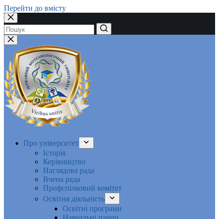
Перейти до вмісту
Немає
результатів
Про університет
Історія
Керівництво
Наглядова рада
Вчена рада
Профспілковий комітет
Освітня діяльність
Освітні програми
Навчальні плани