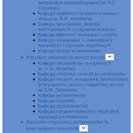
матеріалів в машинобудуванні ім. О.І.
Сідашенка
Кафедра надійності та міцності машин і
споруд ім. В.Я. Аніловича
Кафедра мехатроніки, безпеки
життєдіяльності та управління якістю
Кафедра фізичного виховання і спорту
Кафедра обладнання та інжинірингу
переробних і харчових виробництв
Кафедра фізики та математики
Факультет агрономії та захисту рослин
Кафедра землеробства та гербології
ім. О.М. Можейка
Кафедра генетики, селекції та насінництва
Кафедра зоології, ентомології, фітопатології,
інтегрованого захисту і карантину рослин
ім. Б.М. Литвинова
Кафедра рослинництва
Кафедра агрохімії
Кафедра ґрунтознавства
Кафедра плодовочівництва і зберігання
продукції рослинництва
Факультет енергетики, робототехніки та
комп’ютерних технологій