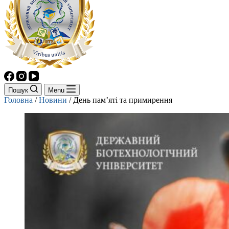
Пошук
Menu
Головна
/
Новини
/
День пам’яті та примирення