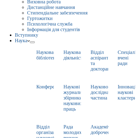
Виховна робота
Дистанційне навчання
Стипендіальне забезпечення
Гуртожитки
Психологічна служба
Інформація для студентів
Вступнику
Наука
Наукова
Наукова
Відділ
Спеціаліз
бібліотека
діяльність
аспірантури
вчені
та
ради
докторантури
Конференції
Наукові
Науково-
Інноваці
журнали,
дослідна
наукові
збірники
частина
кластери
наукових
праць
Відділ
Рада
Академічна
організації
молодих
доброчесність
наукової
вчених