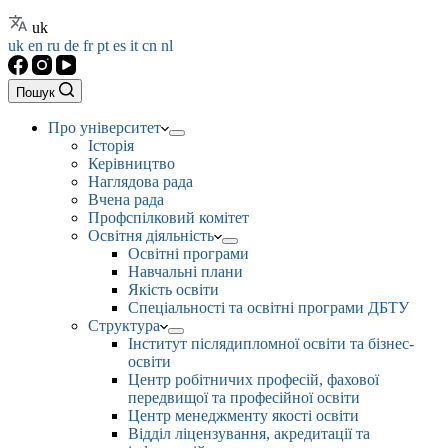
uk
uk
en
ru
de
fr
pt
es
it
cn
nl
Пошук
Про університет
Історія
Керівництво
Наглядова рада
Вчена рада
Профспілковий комітет
Освітня діяльність
Освітні програми
Навчальні плани
Якість освіти
Спеціальності та освітні програми ДБТУ
Структура
Інститут післядипломної освіти та бізнес-
освіти
Центр робітничих професій, фахової
передвищої та професійної освіти
Центр менеджменту якості освіти
Відділ ліцензування, акредитації та