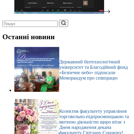
Немає
результатів
Останні новини
Державний біотехнологічний
університет та Благодійний фонд
«Безпечне небо» підписали
Меморандум про співпрацю
Колектив факультету управління
торговельно-підприємницькою та
митною діяльністю щиро вітає з
Днем народження декана
факультету Світлану Сорокіну!