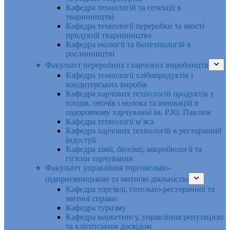
Кафедра технологій та селекції в
тваринництві
Кафедра технології переробки та якості
продукції тваринництва
Кафедра екології та біотехнологій в
рослинництві
Факультет переробних і харчових виробництв
Кафедра технології хлібопродуктів і
кондитерських виробів
Кафедра харчових технологій продуктів з
плодів, овочів і молока та інновацій в
оздоровчому харчуванні ім. Р.Ю. Павлюк
Кафедра технології м’яса
Кафедра харчових технологій в ресторанній
індустрії
Кафедра хімії, біохімії, мікробіології та
гігієни харчування
Факультет управління торговельно-
підприємницькою та митною діяльністю
Кафедра торгівлі, готельно-ресторанної та
митної справи
Кафедра туризму
Кафедра маркетингу, управління репутацією
та клієнтським досвідом