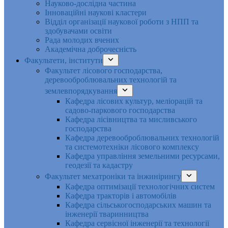
Науково-дослідна частина
Інноваційні наукові кластери
Відділ організації наукової роботи з НПП та
здобувачами освіти
Рада молодих вчених
Академічна доброчесність
Факультети, інститути
Факультет лісового господарства,
деревооброблювальних технологій та
землевпорядкування
Кафедра лісових культур, меліорацій та
садово-паркового господарства
Кафедра лісівництва та мисливського
господарства
Кафедра деревооброблювальних технологій
та системотехніки лісового комплексу
Кафедра управління земельними ресурсами,
геодезії та кадастру
Факультет мехатроніки та інжинірингу
Кафедра оптимізації технологічних систем
Кафедра тракторів і автомобілів
Кафедра сільськогосподарських машин та
інженерії тваринництва
Кафедра cервісної інженерії та технології