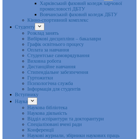
Харківський фаховий коледж харчової
промисловості ДБТУ
Вовчанський фаховий коледж ДБТУ
Кінно-спортивний комплекс
Студенту
Розклад занять
Вибіркові дисципліни – бакалаври
Графік освітнього процесу
Оплата за навчання
Студентське самоврядування
Виховна робота
Дистанційне навчання
Стипендіальне забезпечення
Гуртожитки
Психологічна служба
Інформація для студентів
Вступнику
Наука
Наукова бібліотека
Наукова діяльність
Відділ аспірантури та докторантури
Спеціалізовані вчені ради
Конференції
Наукові журнали, збірники наукових праць