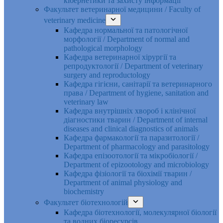
кібернетики та захисту інформації
Факультет ветеринарної медицини / Faculty of
veterinary medicine
Кафедра нормальної та патологічної
морфології / Department of normal and
pathological morphology
Кафедра ветеринарної хірургії та
репродуктології / Department of veterinary
surgery and reproductology
Кафедра гігієни, санітарії та ветеринарного
права / Department of hygiene, sanitation and
veterinary law
Кафедра внутрішніх хвороб і клінічної
діагностики тварин / Department of internal
diseases and clinical diagnostics of animals
Кафедра фармакології та паразитології /
Department of pharmacology and parasitology
Кафедра епізоотології та мікробіології /
Department of epizootology and microbiology
Кафедра фізіології та біохімії тварин /
Department of animal physiology and
biochemistry
Факультет біотехнологій
Кафедра біотехнології, молекулярної біології
та водних біоресурсів