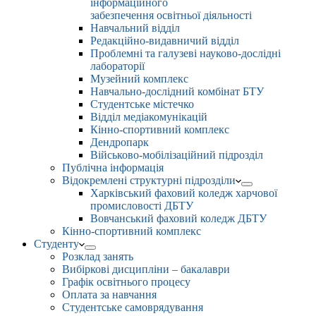
інформаційного
забезпечення освітньої діяльності
Навчальний відділ
Редакційно-видавничий відділ
Проблемні та галузеві науково-дослідні
лабораторії
Музейний комплекс
Навчально-дослідний комбінат БТУ
Студентське містечко
Відділ медіакомунікацій
Кінно-спортивний комплекс
Дендропарк
Військово-мобілізаційний підрозділ
Публічна інформація
Відокремлені структурні підрозділи
Харківський фаховий коледж харчової
промисловості ДБТУ
Вовчанський фаховий коледж ДБТУ
Кінно-спортивний комплекс
Студенту
Розклад занять
Вибіркові дисципліни – бакалаври
Графік освітнього процесу
Оплата за навчання
Студентське самоврядування