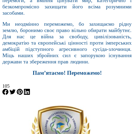
перемоги, а вміння цінувати мир, категорично і
безкомпромісно захищати його всіма розумними
засобами.
Ми неодмінно переможемо, бо захищаємо рідну
землю, боронимо своє право вільно обирати майбутнє.
Для нас це війна за свободу, цивілізованість,
демократію та європейські цінності проти імперських
амбіцій підступного агресивного сусіда-злочинця.
Міць наших збройних сил є запорукою існування
держави та збереження прав людини.
Пам’ятаємо! Переможемо!
105